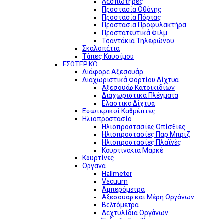
Λασπωτήρες
Προστασία Οθόνης
Προστασία Πόρτας
Προστασία Προφυλακτήρα
Προστατευτικά Φιλμ
Τσαντάκια Τηλεφώνου
Σκαλοπάτια
Τάπες Καυσίμου
ΕΣΩΤΕΡΙΚΟ
Διάφορα Αξεσουάρ
Διαχωριστικά Φορτίου Δίχτυα
Αξεσουάρ Κατοικιδίων
Διαχωριστικά Πλέγματα
Ελαστικά Δίχτυα
Εσωτερικοί Καθρέπτες
Ηλιοπροστασία
Ηλιοπροστασίες Οπίσθιες
Ηλιοπροστασίες Παρ Μπριζ
Ηλιοπροστασίες Πλαϊνές
Κουρτινάκια Μαρκέ
Κουρτίνες
Οργανα
Hallmeter
Vacuum
Αμπερόμετρα
Αξεσουάρ και Μέρη Οργάνων
Βολτόμετρα
Δαχτυλίδια Οργάνων