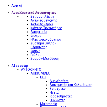
Αρχική
Ανταλλακτικά Αυτοκινήτων
Σετ συμπλέκτη
Αντλίες βενζίνης
Αντλίες νερού
Ιμάντες-Τεντωτήρες
Αμορτισέρ
Φίλτρα
Ηλεκτρικό σύστημα
Σύστημα ψύξης -
θέρμανσης
Φρένα
Γρύλοι
Σασμάν-Μετάδοση
Αξεσουάρ
ΑΥΤΟΚΙΝΗΤΟ
AUDIO VIDEO
Hi Fi
SubWoofers
Διανεμητές και Καλωδίωση
Ενισχυτές
Ηχεία
Ισοσταθμιστές
Πυκνωτές
Multimedia