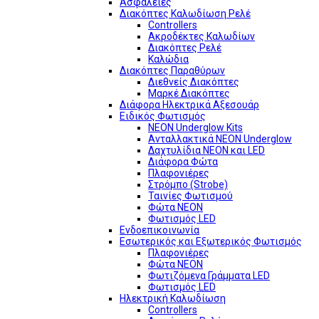
Ασφάλειες
Διακόπτες Καλωδίωση Ρελέ
Controllers
Ακροδέκτες Καλωδίων
Διακόπτες Ρελέ
Καλώδια
Διακόπτες Παραθύρων
Διεθνείς Διακόπτες
Μαρκέ Διακόπτες
Διάφορα Ηλεκτρικά Αξεσουάρ
Ειδικός Φωτισμός
NEON Underglow Kits
Ανταλλακτικά NEON Underglow
Δαχτυλίδια NEON και LED
Διάφορα Φώτα
Πλαφονιέρες
Στρόμπο (Strobe)
Ταινίες Φωτισμού
Φώτα NEON
Φωτισμός LED
Ενδοεπικοινωνία
Εσωτερικός και Εξωτερικός Φωτισμός
Πλαφονιέρες
Φώτα NEON
Φωτιζόμενα Γράμματα LED
Φωτισμός LED
Ηλεκτρική Καλωδίωση
Controllers