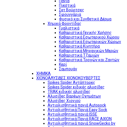
Πανιά
Πιεστικά
Σετ Βούρτσες
Σφουγγάρια
Φυσικό και Συνθετικό Δέρμα
Χημικά Φροντίδας
Γυαλιστικά
Καθαριστικά Γενικής Χρήσης
Καθαριστικά Εσωτερικού Χώρου
Καθαριστικά Εσωτερικών Χώρων
Καθαριστικά Κινητήρα
Καθαριστικά Μηχανικών Μερών
Καθαριστικά Τζαμιών
Καθαριστικά Τροχών και Ζαντών
Κερί
Σαμπουάν
ΧΗΜΙΚΑ
ΧΙΟΝΟΑΛΥΣΙΔΕΣ ΧΙΟΝΟΚΟΥΒΕΡΤΕΣ
Spikes Spider Αντάπτορες
Spikes Spider ειδικές αλυσίδες
TRAK ειδικές αλυσίδες
Αλυσίδες Βαρέων Οχημάτων
Αλυσίδες Χιονιού
Αντιολισθητικά πανιά Autosock
Αντιολισθητικά Πανιά Easy Sock
Αντιολισθητικά πανιά ISSE
Αντιολισθητικά Πανιά RACE AXION
Αντιολισθητικά πανιά SnowGecko by