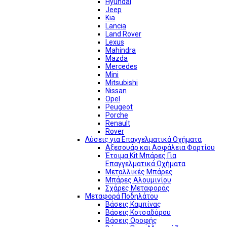
Hyundai
Jeep
Kia
Lancia
Land Rover
Lexus
Mahindra
Mazda
Mercedes
Mini
Mitsubishi
Nissan
Opel
Peugeot
Porche
Renault
Rover
Λύσεις για Επαγγελματικά Οχήματα
Αξεσουάρ και Ασφάλεια Φορτίου
Έτοιμα Kit Μπάρες Για
Επαγγελματικά Οχήματα
Μεταλλικές Μπάρες
Μπάρες Αλουμινίου
Σχάρες Μεταφοράς
Μεταφορά Ποδηλάτου
Βάσεις Καμπίνας
Βάσεις Κοτσαδόρου
Βάσεις Οροφής