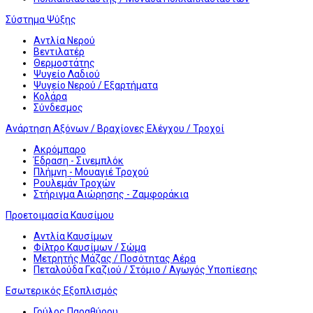
Σύστημα Ψύξης
Αντλία Νερού
Βεντιλατέρ
Θερμοστάτης
Ψυγείο Λαδιού
Ψυγείο Νερού / Εξαρτήματα
Κολάρα
Σύνδεσμος
Ανάρτηση Αξόνων / Βραχίονες Ελέγχου / Τροχοί
Ακρόμπαρο
Έδραση - Σινεμπλόκ
Πλήμνη - Μουαγιέ Τροχού
Ρουλεμάν Τροχών
Στήριγμα Αιώρησης - Ζαμφοράκια
Προετοιμασία Καυσίμου
Αντλία Καυσίμων
Φίλτρο Καυσίμων / Σώμα
Μετρητής Μάζας / Ποσότητας Αέρα
Πεταλούδα Γκαζιού / Στόμιο / Αγωγός Υποπίεσης
Εσωτερικός Εξοπλισμός
Γρύλος Παραθύρου