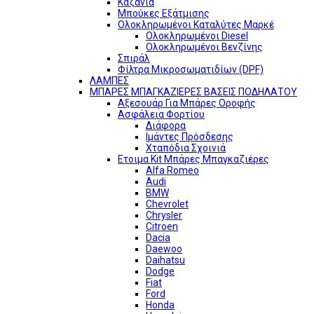
Καζάνια
Μπούκες Εξάτμισης
Ολοκληρωμένοι Καταλύτες Μαρκέ
Ολοκληρωμένοι Diesel
Ολοκληρωμένοι Βενζίνης
Σπιράλ
Φίλτρα Μικροσωματιδίων (DPF)
ΛΑΜΠΕΣ
ΜΠΑΡΕΣ ΜΠΑΓΚΑΖΙΕΡΕΣ ΒΑΣΕΙΣ ΠΟΔΗΛΑΤΟΥ
Αξεσουάρ Για Μπάρες Οροφής
Ασφάλεια Φορτίου
Διάφορα
Ιμάντες Πρόσδεσης
Χταπόδια Σχοινιά
Ετοιμα Kit Μπάρες Μπαγκαζιέρες
Alfa Romeo
Audi
BMW
Chevrolet
Chrysler
Citroen
Dacia
Daewoo
Daihatsu
Dodge
Fiat
Ford
Honda