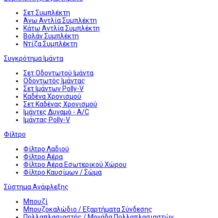
Σετ Συμπλέκτη
Άνω Αντλία Συμπλέκτη
Κάτω Αντλία Συμπλέκτη
Βολάν Συμπλέκτη
Ντίζα Συμπλέκτη
Συγκρότημα Ιμάντα
Σετ Οδοντωτού Ιμάντα
Οδοντωτός Ιμάντας
Σετ Ιμάντων Polly-V
Καδένα Χρονισμού
Σετ Καδένας Χρονισμού
Ιμάντες Δυναμό - A/C
Ιμάντας Polly-V
Φίλτρο
Φίλτρο Λαδιού
Φίλτρο Αέρα
Φίλτρο Αέρα Εσωτερικού Χώρου
Φίλτρο Καυσίμων / Σώμα
Σύστημα Ανάφλεξης
Μπουζί
Μπουζοκαλώδιο / Εξαρτήματα Σύνδεσης
Πολλαπλασιαστής / Μονάδα Πολλαπλασιαστών