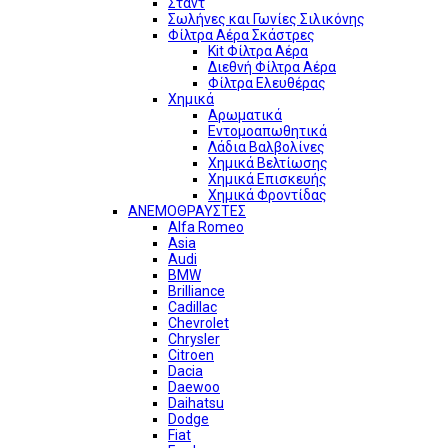
Σταντ
Σωλήνες και Γωνίες Σιλικόνης
Φίλτρα Αέρα Σκάστρες
Kit Φίλτρα Αέρα
Διεθνή Φίλτρα Αέρα
Φίλτρα Ελευθέρας
Χημικά
Αρωματικά
Εντομοαπωθητικά
Λάδια Βαλβολίνες
Χημικά Βελτίωσης
Χημικά Επισκευής
Χημικά Φροντίδας
ΑΝΕΜΟΘΡΑΥΣΤΕΣ
Alfa Romeo
Asia
Audi
BMW
Brilliance
Cadillac
Chevrolet
Chrysler
Citroen
Dacia
Daewoo
Daihatsu
Dodge
Fiat