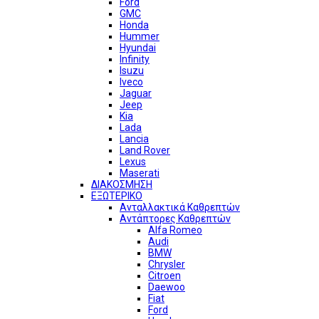
Ford
GMC
Honda
Hummer
Hyundai
Infinity
Isuzu
Iveco
Jaguar
Jeep
Kia
Lada
Lancia
Land Rover
Lexus
Maserati
ΔΙΑΚΟΣΜΗΣΗ
ΕΞΩΤΕΡΙΚΟ
Ανταλλακτικά Καθρεπτών
Αντάπτορες Καθρεπτών
Alfa Romeo
Audi
BMW
Chrysler
Citroen
Daewoo
Fiat
Ford