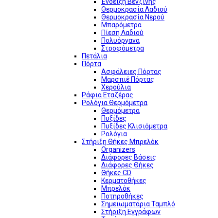
Ένδειξη Βενζίνης
Θερμοκρασία Λαδιού
Θερμοκρασία Νερού
Μπαρόμετρα
Πίεση Λαδιού
Πολυόργανα
Στροφόμετρα
Πετάλια
Πόρτα
Ασφάλειες Πόρτας
Μαρσπιέ Πόρτας
Χερούλια
Ράφια Εταζέρας
Ρολόγια Θερμόμετρα
Θερμόμετρα
Πυξίδες
Πυξίδες Κλισιόμετρα
Ρολόγια
Στήριξη Θήκες Μπρελόκ
Organizers
Διάφορες Βάσεις
Διάφορες Θήκες
Θήκες CD
Κερματοθήκες
Μπρελόκ
Ποτηροθήκες
Σημειωματάρια Ταμπλό
Στήριξη Εγγράφων