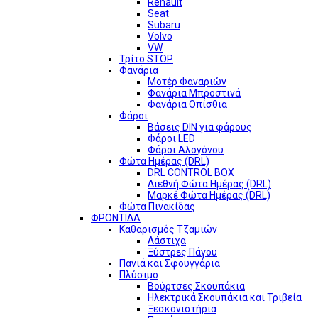
Renault
Seat
Subaru
Volvo
VW
Τρίτο STOP
Φανάρια
Μοτέρ Φαναριών
Φανάρια Μπροστινά
Φανάρια Οπίσθια
Φάροι
Βάσεις DIN για φάρους
Φάροι LED
Φάροι Αλογόνου
Φώτα Ημέρας (DRL)
DRL CONTROL BOX
Διεθνή Φώτα Ημέρας (DRL)
Μαρκέ Φώτα Ημέρας (DRL)
Φώτα Πινακίδας
ΦΡΟΝΤΙΔΑ
Καθαρισμός Τζαμιών
Λάστιχα
Ξύστρες Πάγου
Πανιά και Σφουγγάρια
Πλύσιμο
Βούρτσες Σκουπάκια
Ηλεκτρικά Σκουπάκια και Τριβεία
Ξεσκονιστήρια