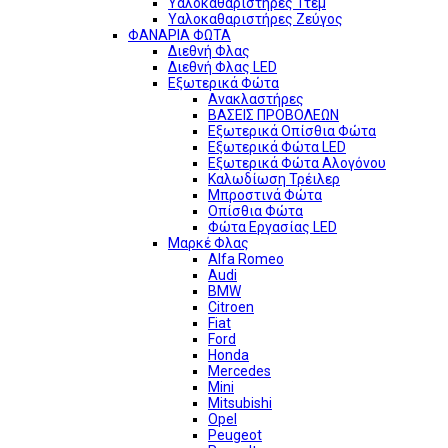
Υαλοκαθαριστήρες 1τεμ
Υαλοκαθαριστήρες Ζεύγος
ΦΑΝΑΡΙΑ ΦΩΤΑ
Διεθνή Φλας
Διεθνή Φλας LED
Εξωτερικά Φώτα
Ανακλαστήρες
ΒΑΣΕΙΣ ΠΡΟΒΟΛΕΩΝ
Εξωτερικά Οπίσθια Φώτα
Εξωτερικά Φώτα LED
Εξωτερικά Φώτα Αλογόνου
Καλωδίωση Τρέιλερ
Μπροστινά Φώτα
Οπίσθια Φώτα
Φώτα Εργασίας LED
Μαρκέ Φλας
Alfa Romeo
Audi
BMW
Citroen
Fiat
Ford
Honda
Mercedes
Mini
Mitsubishi
Opel
Peugeot