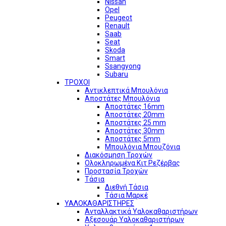
Nissan
Opel
Peugeot
Renault
Saab
Seat
Skoda
Smart
Ssangyong
Subaru
ΤΡΟΧΟΙ
Αντικλεπτικά Μπουλόνια
Αποστάτες Μπουλόνια
Αποστάτες 16mm
Αποστάτες 20mm
Αποστάτες 25 mm
Αποστάτες 30mm
Αποστάτες 5mm
Μπουλόνια Μπουζόνια
Διακόσμηση Τροχών
Ολοκληρωμένα Κιτ Ρεζέρβας
Προστασία Τροχών
Τάσια
Διεθνή Τάσια
Τάσια Μαρκέ
ΥΑΛΟΚΑΘΑΡΙΣΤΗΡΕΣ
Ανταλλακτικά Υαλοκαθαριστήρων
Αξεσουάρ Υαλοκαθαριστήρων