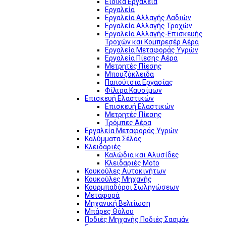
Ειδικά Εργαλεία
Εργαλεία
Εργαλεία Αλλαγής Λαδιών
Εργαλεία Αλλαγής Τροχών
Εργαλεία Αλλαγής-Επισκευής
Τροχών και Κομπρεσέρ Αέρα
Εργαλεία Μεταφοράς Υγρών
Εργαλεία Πίεσης Αέρα
Μετρητές Πίεσης
Μπουζόκλειδα
Παπούτσια Εργασίας
Φίλτρα Καυσίμων
Επισκευή Ελαστικών
Επισκευή Ελαστικών
Μετρητές Πίεσης
Τρόμπες Αέρα
Εργαλεία Μεταφοράς Υγρών
Καλύμματα Σέλας
Κλειδαριές
Καλώδια και Αλυσίδες
Κλειδαριές Moto
Κουκούλες Αυτοκινήτων
Κουκούλες Μηχανής
Κουρμπαδόροι Σωληνώσεων
Μεταφορά
Μηχανική Βελτίωση
Μπάρες Θόλου
Ποδιές Μηχανής Ποδιές Σασμάν