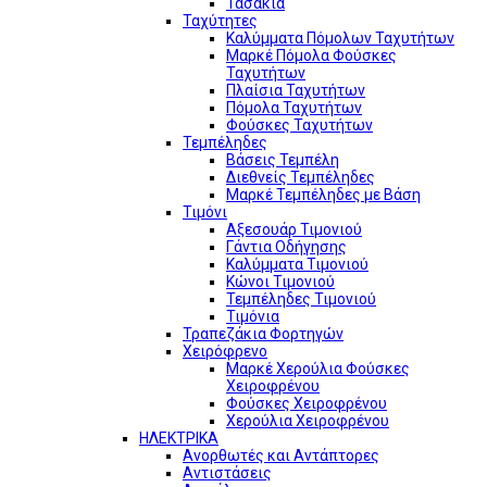
Τασάκια
Ταχύτητες
Καλύμματα Πόμολων Ταχυτήτων
Μαρκέ Πόμολα Φούσκες
Ταχυτήτων
Πλαίσια Ταχυτήτων
Πόμολα Ταχυτήτων
Φούσκες Ταχυτήτων
Τεμπέληδες
Βάσεις Τεμπέλη
Διεθνείς Τεμπέληδες
Μαρκέ Τεμπέληδες με Βάση
Τιμόνι
Αξεσουάρ Τιμονιού
Γάντια Οδήγησης
Καλύμματα Τιμονιού
Κώνοι Τιμονιού
Τεμπέληδες Τιμονιού
Τιμόνια
Τραπεζάκια Φορτηγών
Χειρόφρενο
Μαρκέ Χερούλια Φούσκες
Χειροφρένου
Φούσκες Χειροφρένου
Χερούλια Χειροφρένου
ΗΛΕΚΤΡΙΚΑ
Ανορθωτές και Αντάπτορες
Αντιστάσεις