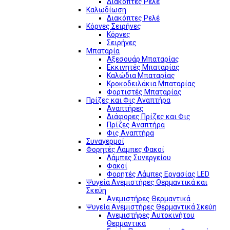
Διακόπτες Ρελέ
Καλωδίωση
Διακόπτες Ρελέ
Κόρνες Σειρήνες
Κόρνες
Σειρήνες
Μπαταρία
Αξεσουάρ Μπαταρίας
Εκκινητές Μπαταρίας
Καλώδια Μπαταρίας
Κροκοδειλάκια Μπαταρίας
Φορτιστές Μπαταρίας
Πρίζες και Φις Αναπτήρα
Αναπτήρες
Διάφορες Πρίζες και Φις
Πρίζες Αναπτήρα
Φις Αναπτήρα
Συναγερμοί
Φορητές Λάμπες Φακοί
Λάμπες Συνεργείου
Φακοί
Φορητές Λάμπες Εργασίας LED
Ψυγεία Ανεμιστήρες Θερμαντικά και
Σκεύη
Ανεμιστήρες Θερμαντικά
Ψυγεία Ανεμιστήρες Θερμαντικά Σκεύη
Ανεμιστήρες Αυτοκινήτου
Θερμαντικά