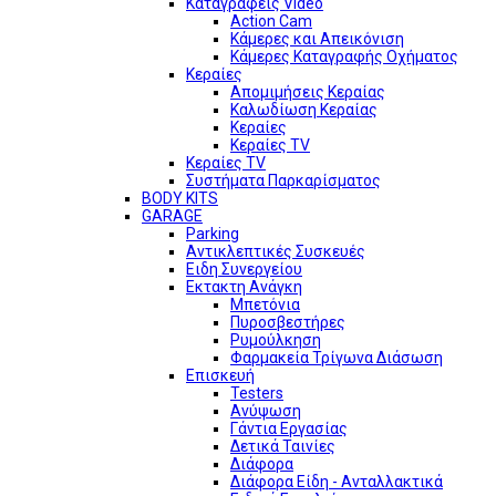
Καταγραφείς Video
Action Cam
Κάμερες και Απεικόνιση
Κάμερες Καταγραφής Οχήματος
Κεραίες
Απομιμήσεις Κεραίας
Καλωδίωση Κεραίας
Κεραίες
Κεραίες TV
Κεραίες TV
Συστήματα Παρκαρίσματος
BODY KITS
GARAGE
Parking
Αντικλεπτικές Συσκευές
Ειδη Συνεργείου
Εκτακτη Ανάγκη
Μπετόνια
Πυροσβεστήρες
Ρυμούλκηση
Φαρμακεία Τρίγωνα Διάσωση
Επισκευή
Testers
Ανύψωση
Γάντια Εργασίας
Δετικά Ταινίες
Διάφορα
Διάφορα Είδη - Ανταλλακτικά