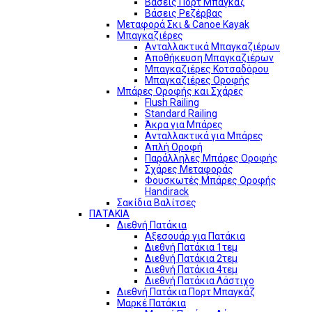
Βάσεις Πορτ Μπαγκάζ
Βάσεις Ρεζέρβας
Μεταφορά Σκι & Canoe Kayak
Μπαγκαζιέρες
Ανταλλακτικά Μπαγκαζιέρων
Αποθήκευση Μπαγκαζιέρων
Μπαγκαζιέρες Κοτσαδόρου
Μπαγκαζιέρες Οροφής
Μπάρες Οροφής και Σχάρες
Flush Railing
Standard Railing
Άκρα για Μπάρες
Ανταλλακτικά για Μπάρες
Απλή Οροφή
Παράλληλες Μπάρες Οροφής
Σχάρες Μεταφοράς
Φουσκωτές Μπάρες Οροφής
Handirack
Σακίδια Βαλίτσες
ΠΑΤΑΚΙΑ
Διεθνή Πατάκια
Αξεσουάρ για Πατάκια
Διεθνή Πατάκια 1τεμ
Διεθνή Πατάκια 2τεμ
Διεθνή Πατάκια 4τεμ
Διεθνή Πατάκια Λάστιχο
Διεθνή Πατάκια Πορτ Μπαγκάζ
Μαρκέ Πατάκια