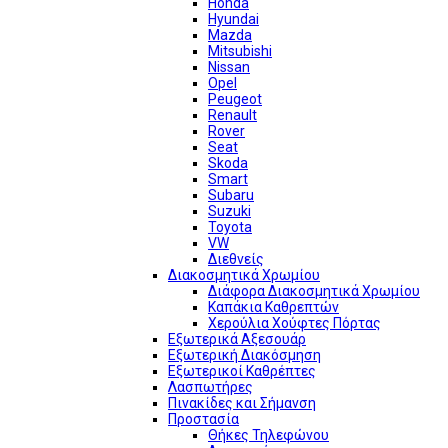
Honda
Hyundai
Mazda
Mitsubishi
Nissan
Opel
Peugeot
Renault
Rover
Seat
Skoda
Smart
Subaru
Suzuki
Toyota
VW
Διεθνείς
Διακοσμητικά Χρωμίου
Διάφορα Διακοσμητικά Χρωμίου
Καπάκια Καθρεπτών
Χερούλια Χούφτες Πόρτας
Εξωτερικά Αξεσουάρ
Εξωτερική Διακόσμηση
Εξωτερικοί Καθρέπτες
Λασπωτήρες
Πινακίδες και Σήμανση
Προστασία
Θήκες Τηλεφώνου