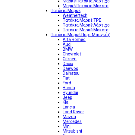
Μαρκέ Πατάκια Λάστιχο
Μαρκέ Πατάκια Μοκέτα
Πατάκια Μαρκέ
Weathertech
Πατάκια Μαρκέ TPE
Πατάκια Μαρκέ Λάστιχο
Πατάκια Μαρκέ Μοκέτα
Πατάκια Μαρκέ Πορτ Μπαγκάζ
Alfa Romeo
Audi
BMW
Chevrolet
Citroen
Dacia
Daewoo
Daihatsu
Fiat
Ford
Honda
Hyundai
Jeep
Kia
Lancia
Land Rover
Mazda
Mercedes
Mini
Mitsubishi