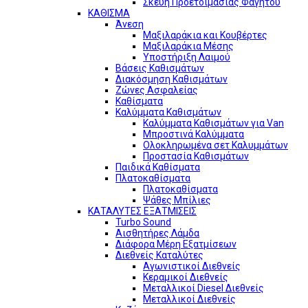
Σκεύη Προετοιμασίας Φαγητού
ΚΑΘΙΣΜΑ
Άνεση
Μαξιλαράκια και Κουβέρτες
Μαξιλαράκια Μέσης
Υποστήριξη Λαιμού
Βάσεις Καθισμάτων
Διακόσμηση Καθισμάτων
Ζώνες Ασφαλείας
Καθίσματα
Καλύμματα Καθισμάτων
Καλύμματα Καθισμάτων για Van
Μπροστινά Καλύμματα
Ολοκληρωμένα σετ Καλυμμάτων
Προστασία Καθισμάτων
Παιδικά Καθίσματα
Πλατοκαθίσματα
Πλατοκαθίσματα
Ψάθες Μπίλιες
ΚΑΤΑΛΥΤΕΣ ΕΞΑΤΜΙΣΕΙΣ
Turbo Sound
Αισθητήρες Λάμδα
Διάφορα Μέρη Εξατμίσεων
Διεθνείς Καταλύτες
Αγωνιστικοί Διεθνείς
Κεραμικοί Διεθνείς
Μεταλλικοί Diesel Διεθνείς
Μεταλλικοί Διεθνείς