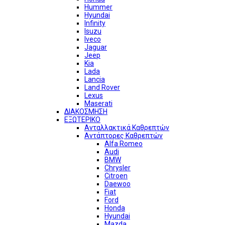
Hummer
Hyundai
Infinity
Isuzu
Iveco
Jaguar
Jeep
Kia
Lada
Lancia
Land Rover
Lexus
Maserati
ΔΙΑΚΟΣΜΗΣΗ
ΕΞΩΤΕΡΙΚΟ
Ανταλλακτικά Καθρεπτών
Αντάπτορες Καθρεπτών
Alfa Romeo
Audi
BMW
Chrysler
Citroen
Daewoo
Fiat
Ford
Honda
Hyundai
Mazda