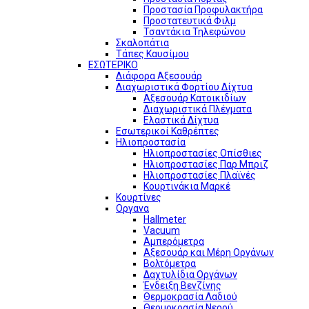
Προστασία Προφυλακτήρα
Προστατευτικά Φιλμ
Τσαντάκια Τηλεφώνου
Σκαλοπάτια
Τάπες Καυσίμου
ΕΣΩΤΕΡΙΚΟ
Διάφορα Αξεσουάρ
Διαχωριστικά Φορτίου Δίχτυα
Αξεσουάρ Κατοικιδίων
Διαχωριστικά Πλέγματα
Ελαστικά Δίχτυα
Εσωτερικοί Καθρέπτες
Ηλιοπροστασία
Ηλιοπροστασίες Οπίσθιες
Ηλιοπροστασίες Παρ Μπριζ
Ηλιοπροστασίες Πλαϊνές
Κουρτινάκια Μαρκέ
Κουρτίνες
Οργανα
Hallmeter
Vacuum
Αμπερόμετρα
Αξεσουάρ και Μέρη Οργάνων
Βολτόμετρα
Δαχτυλίδια Οργάνων
Ένδειξη Βενζίνης
Θερμοκρασία Λαδιού
Θερμοκρασία Νερού