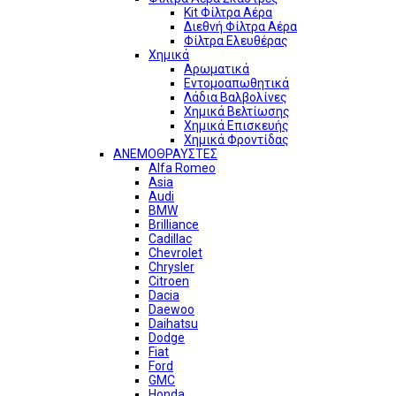
Kit Φίλτρα Αέρα
Διεθνή Φίλτρα Αέρα
Φίλτρα Ελευθέρας
Χημικά
Αρωματικά
Εντομοαπωθητικά
Λάδια Βαλβολίνες
Χημικά Βελτίωσης
Χημικά Επισκευής
Χημικά Φροντίδας
ΑΝΕΜΟΘΡΑΥΣΤΕΣ
Alfa Romeo
Asia
Audi
BMW
Brilliance
Cadillac
Chevrolet
Chrysler
Citroen
Dacia
Daewoo
Daihatsu
Dodge
Fiat
Ford
GMC
Honda