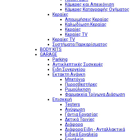
Κάμερες και Απεικόνιση
Κάμερες Καταγραφής Οχήματος
Κεραίες
Απομιμήσεις Κεραίας
Καλωδίωση Κεραίας
Κεραίες
Κεραίες TV
Κεραίες TV
Συστήματα Παρκαρίσματος
BODY KITS
GARAGE
Parking
Αντικλεπτικές Συσκευές
Ειδη Συνεργείου
Εκτακτη Ανάγκη
Μπετόνια
Πυροσβεστήρες
Ρυμούλκηση
Φαρμακεία Τρίγωνα Διάσωση
Επισκευή
Testers
Ανύψωση
Γάντια Εργασίας
Δετικά Ταινίες
Διάφορα
Διάφορα Είδη - Ανταλλακτικά
Ειδικά Εργαλεία
Εργαλεία