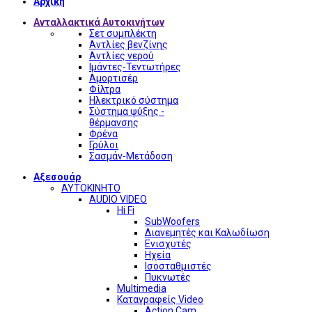
Αρχική
Ανταλλακτικά Αυτοκινήτων
Σετ συμπλέκτη
Αντλίες βενζίνης
Αντλίες νερού
Ιμάντες-Τεντωτήρες
Αμορτισέρ
Φίλτρα
Ηλεκτρικό σύστημα
Σύστημα ψύξης -
θέρμανσης
Φρένα
Γρύλοι
Σασμάν-Μετάδοση
Αξεσουάρ
ΑΥΤΟΚΙΝΗΤΟ
AUDIO VIDEO
Hi Fi
SubWoofers
Διανεμητές και Καλωδίωση
Ενισχυτές
Ηχεία
Ισοσταθμιστές
Πυκνωτές
Multimedia
Καταγραφείς Video
Action Cam