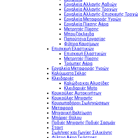
Εργαλεία Αλλαγής Λαδιών
Εργαλεία Αλλαγής Τροχών
Εργαλεία Αλλαγής-Επισκευής Τροχώ
Εργαλεία Μεταφοράς Υγρών
Εργαλεία Πίεσης Αέρα
Μετρητές Πίεσης
Μπουζόκλειδα
Παπούτσια Εργασίας
Φίλτρα Καυσίμων
Επισκευή Ελαστικών
Επισκευή Ελαστικών
Μετρητές Πίεσης
Τρόμπες Αέρα
Εργαλεία Μεταφοράς Υγρών
Καλύμματα Σέλας
Κλειδαριές
Καλώδια και Αλυσίδες
Κλειδαριές Moto
Κουκούλες Αυτοκινήτων
Κουκούλες Μηχανής
Κουρμπαδόροι Σωληνώσεων
Μεταφορά
Μηχανική Βελτίωση
Μπάρες Θόλου
Ποδιές Μηχανής Ποδιές Σασμάν
Σταντ
Σωλήνες και Γωνίες Σιλικόνης
Φίλτρα Αέρα Σκάστρες