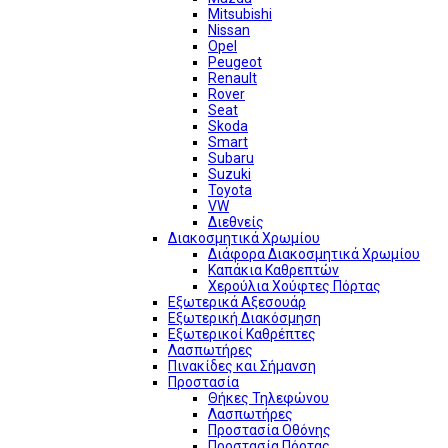
Mitsubishi
Nissan
Opel
Peugeot
Renault
Rover
Seat
Skoda
Smart
Subaru
Suzuki
Toyota
VW
Διεθνείς
Διακοσμητικά Χρωμίου
Διάφορα Διακοσμητικά Χρωμίου
Καπάκια Καθρεπτών
Χερούλια Χούφτες Πόρτας
Εξωτερικά Αξεσουάρ
Εξωτερική Διακόσμηση
Εξωτερικοί Καθρέπτες
Λασπωτήρες
Πινακίδες και Σήμανση
Προστασία
Θήκες Τηλεφώνου
Λασπωτήρες
Προστασία Οθόνης
Προστασία Πόρτας