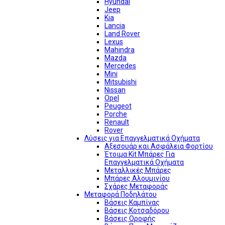
Hyundai
Jeep
Kia
Lancia
Land Rover
Lexus
Mahindra
Mazda
Mercedes
Mini
Mitsubishi
Nissan
Opel
Peugeot
Porche
Renault
Rover
Λύσεις για Επαγγελματικά Οχήματα
Αξεσουάρ και Ασφάλεια Φορτίου
Έτοιμα Kit Μπάρες Για
Επαγγελματικά Οχήματα
Μεταλλικές Μπάρες
Μπάρες Αλουμινίου
Σχάρες Μεταφοράς
Μεταφορά Ποδηλάτου
Βάσεις Καμπίνας
Βάσεις Κοτσαδόρου
Βάσεις Οροφής