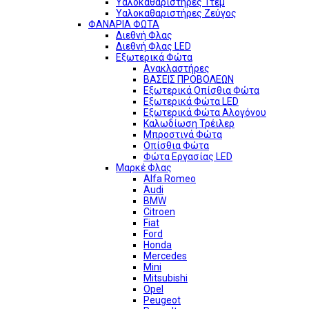
Υαλοκαθαριστήρες 1τεμ
Υαλοκαθαριστήρες Ζεύγος
ΦΑΝΑΡΙΑ ΦΩΤΑ
Διεθνή Φλας
Διεθνή Φλας LED
Εξωτερικά Φώτα
Ανακλαστήρες
ΒΑΣΕΙΣ ΠΡΟΒΟΛΕΩΝ
Εξωτερικά Οπίσθια Φώτα
Εξωτερικά Φώτα LED
Εξωτερικά Φώτα Αλογόνου
Καλωδίωση Τρέιλερ
Μπροστινά Φώτα
Οπίσθια Φώτα
Φώτα Εργασίας LED
Μαρκέ Φλας
Alfa Romeo
Audi
BMW
Citroen
Fiat
Ford
Honda
Mercedes
Mini
Mitsubishi
Opel
Peugeot