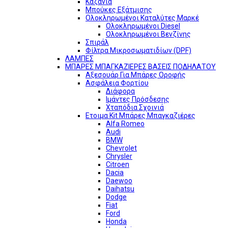
Καζάνια
Μπούκες Εξάτμισης
Ολοκληρωμένοι Καταλύτες Μαρκέ
Ολοκληρωμένοι Diesel
Ολοκληρωμένοι Βενζίνης
Σπιράλ
Φίλτρα Μικροσωματιδίων (DPF)
ΛΑΜΠΕΣ
ΜΠΑΡΕΣ ΜΠΑΓΚΑΖΙΕΡΕΣ ΒΑΣΕΙΣ ΠΟΔΗΛΑΤΟΥ
Αξεσουάρ Για Μπάρες Οροφής
Ασφάλεια Φορτίου
Διάφορα
Ιμάντες Πρόσδεσης
Χταπόδια Σχοινιά
Ετοιμα Kit Μπάρες Μπαγκαζιέρες
Alfa Romeo
Audi
BMW
Chevrolet
Chrysler
Citroen
Dacia
Daewoo
Daihatsu
Dodge
Fiat
Ford
Honda