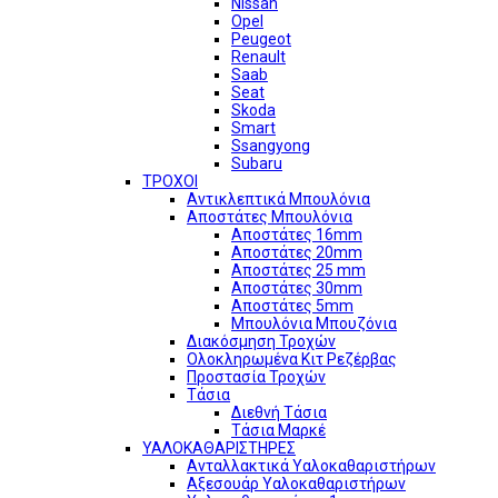
Nissan
Opel
Peugeot
Renault
Saab
Seat
Skoda
Smart
Ssangyong
Subaru
ΤΡΟΧΟΙ
Αντικλεπτικά Μπουλόνια
Αποστάτες Μπουλόνια
Αποστάτες 16mm
Αποστάτες 20mm
Αποστάτες 25 mm
Αποστάτες 30mm
Αποστάτες 5mm
Μπουλόνια Μπουζόνια
Διακόσμηση Τροχών
Ολοκληρωμένα Κιτ Ρεζέρβας
Προστασία Τροχών
Τάσια
Διεθνή Τάσια
Τάσια Μαρκέ
ΥΑΛΟΚΑΘΑΡΙΣΤΗΡΕΣ
Ανταλλακτικά Υαλοκαθαριστήρων
Αξεσουάρ Υαλοκαθαριστήρων