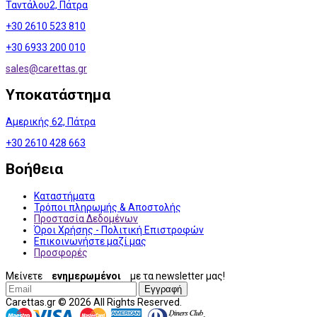
Ταντάλου2, Πάτρα
+30 2610 523 810
+30 6933 200 010
sales@
carettas.gr
Υποκατάστημα
Αμερικής 62, Πάτρα
+30 2610 428 663
Βοήθεια
Καταστήματα
Τρόποι πληρωμής & Αποστολής
Προστασία Δεδομένων
Όροι Χρήσης - Πολιτική Επιστροφών
Επικοινωνήστε μαζί μας
Προσφορές
Μείνετε
ενημερωμένοι
με τα newsletter μας!
Εγγραφή
Carettas.gr © 2026 All Rights Reserved.