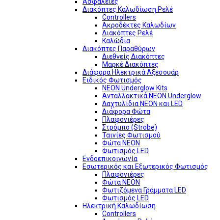
Ασφάλειες
Διακόπτες Καλωδίωση Ρελέ
Controllers
Ακροδέκτες Καλωδίων
Διακόπτες Ρελέ
Καλώδια
Διακόπτες Παραθύρων
Διεθνείς Διακόπτες
Μαρκέ Διακόπτες
Διάφορα Ηλεκτρικά Αξεσουάρ
Ειδικός Φωτισμός
NEON Underglow Kits
Ανταλλακτικά NEON Underglow
Δαχτυλίδια NEON και LED
Διάφορα Φώτα
Πλαφονιέρες
Στρόμπο (Strobe)
Ταινίες Φωτισμού
Φώτα NEON
Φωτισμός LED
Ενδοεπικοινωνία
Εσωτερικός και Εξωτερικός Φωτισμός
Πλαφονιέρες
Φώτα NEON
Φωτιζόμενα Γράμματα LED
Φωτισμός LED
Ηλεκτρική Καλωδίωση
Controllers