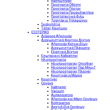
Λασπωτήρες
Προστασία Οθόνης
Προστασία Πόρτας
Προστασία Προφυλακτήρα
Προστατευτικά Φιλμ
Τσαντάκια Τηλεφώνου
Σκαλοπάτια
Τάπες Καυσίμου
ΕΣΩΤΕΡΙΚΟ
Διάφορα Αξεσουάρ
Διαχωριστικά Φορτίου Δίχτυα
Αξεσουάρ Κατοικιδίων
Διαχωριστικά Πλέγματα
Ελαστικά Δίχτυα
Εσωτερικοί Καθρέπτες
Ηλιοπροστασία
Ηλιοπροστασίες Οπίσθιες
Ηλιοπροστασίες Παρ Μπριζ
Ηλιοπροστασίες Πλαϊνές
Κουρτινάκια Μαρκέ
Κουρτίνες
Οργανα
Hallmeter
Vacuum
Αμπερόμετρα
Αξεσουάρ και Μέρη Οργάνων
Βολτόμετρα
Δαχτυλίδια Οργάνων