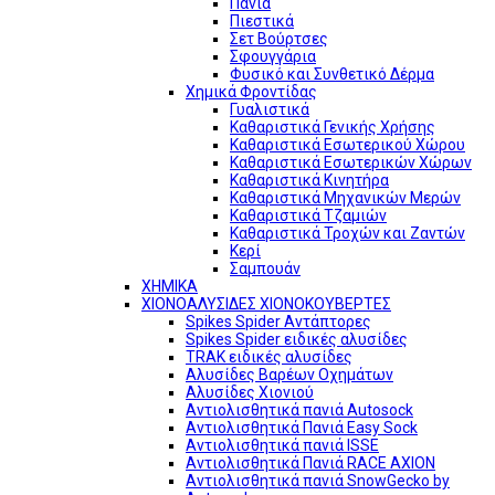
Πανιά
Πιεστικά
Σετ Βούρτσες
Σφουγγάρια
Φυσικό και Συνθετικό Δέρμα
Χημικά Φροντίδας
Γυαλιστικά
Καθαριστικά Γενικής Χρήσης
Καθαριστικά Εσωτερικού Χώρου
Καθαριστικά Εσωτερικών Χώρων
Καθαριστικά Κινητήρα
Καθαριστικά Μηχανικών Μερών
Καθαριστικά Τζαμιών
Καθαριστικά Τροχών και Ζαντών
Κερί
Σαμπουάν
ΧΗΜΙΚΑ
ΧΙΟΝΟΑΛΥΣΙΔΕΣ ΧΙΟΝΟΚΟΥΒΕΡΤΕΣ
Spikes Spider Αντάπτορες
Spikes Spider ειδικές αλυσίδες
TRAK ειδικές αλυσίδες
Αλυσίδες Βαρέων Οχημάτων
Αλυσίδες Χιονιού
Αντιολισθητικά πανιά Autosock
Αντιολισθητικά Πανιά Easy Sock
Αντιολισθητικά πανιά ISSE
Αντιολισθητικά Πανιά RACE AXION
Αντιολισθητικά πανιά SnowGecko by