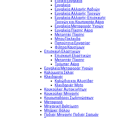
Ειδικά Εργαλεία
Εργαλεία
Εργαλεία Αλλαγής Λαδιών
Εργαλεία Αλλαγής Τροχών
Εργαλεία Αλλαγής-Επισκευής
Τροχών και Κομπρεσέρ Αέρα
Εργαλεία Μεταφοράς Υγρών
Εργαλεία Πίεσης Αέρα
Μετρητές Πίεσης
Μπουζόκλειδα
Παπούτσια Εργασίας
Φίλτρα Καυσίμων
Επισκευή Ελαστικών
Επισκευή Ελαστικών
Μετρητές Πίεσης
Τρόμπες Αέρα
Εργαλεία Μεταφοράς Υγρών
Καλύμματα Σέλας
Κλειδαριές
Καλώδια και Αλυσίδες
Κλειδαριές Moto
Κουκούλες Αυτοκινήτων
Κουκούλες Μηχανής
Κουρμπαδόροι Σωληνώσεων
Μεταφορά
Μηχανική Βελτίωση
Μπάρες Θόλου
Ποδιές Μηχανής Ποδιές Σασμάν