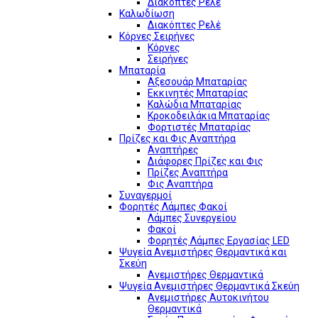
Διακόπτες Ρελέ
Καλωδίωση
Διακόπτες Ρελέ
Κόρνες Σειρήνες
Κόρνες
Σειρήνες
Μπαταρία
Αξεσουάρ Μπαταρίας
Εκκινητές Μπαταρίας
Καλώδια Μπαταρίας
Κροκοδειλάκια Μπαταρίας
Φορτιστές Μπαταρίας
Πρίζες και Φις Αναπτήρα
Αναπτήρες
Διάφορες Πρίζες και Φις
Πρίζες Αναπτήρα
Φις Αναπτήρα
Συναγερμοί
Φορητές Λάμπες Φακοί
Λάμπες Συνεργείου
Φακοί
Φορητές Λάμπες Εργασίας LED
Ψυγεία Ανεμιστήρες Θερμαντικά και
Σκεύη
Ανεμιστήρες Θερμαντικά
Ψυγεία Ανεμιστήρες Θερμαντικά Σκεύη
Ανεμιστήρες Αυτοκινήτου
Θερμαντικά