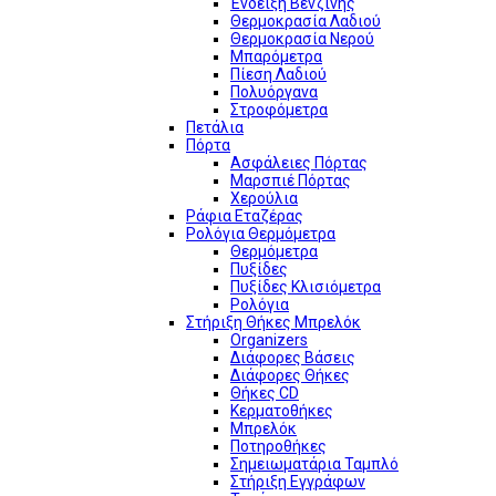
Ένδειξη Βενζίνης
Θερμοκρασία Λαδιού
Θερμοκρασία Νερού
Μπαρόμετρα
Πίεση Λαδιού
Πολυόργανα
Στροφόμετρα
Πετάλια
Πόρτα
Ασφάλειες Πόρτας
Μαρσπιέ Πόρτας
Χερούλια
Ράφια Εταζέρας
Ρολόγια Θερμόμετρα
Θερμόμετρα
Πυξίδες
Πυξίδες Κλισιόμετρα
Ρολόγια
Στήριξη Θήκες Μπρελόκ
Organizers
Διάφορες Βάσεις
Διάφορες Θήκες
Θήκες CD
Κερματοθήκες
Μπρελόκ
Ποτηροθήκες
Σημειωματάρια Ταμπλό
Στήριξη Εγγράφων