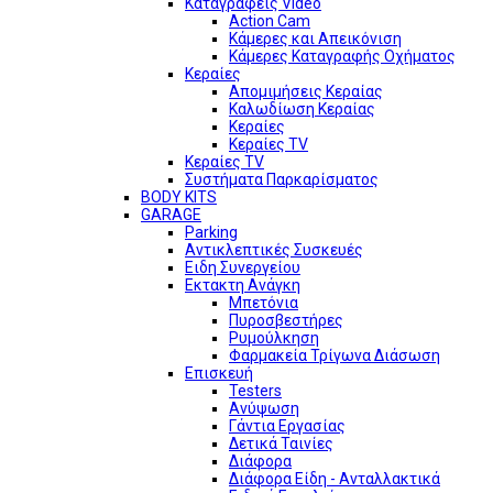
Καταγραφείς Video
Action Cam
Κάμερες και Απεικόνιση
Κάμερες Καταγραφής Οχήματος
Κεραίες
Απομιμήσεις Κεραίας
Καλωδίωση Κεραίας
Κεραίες
Κεραίες TV
Κεραίες TV
Συστήματα Παρκαρίσματος
BODY KITS
GARAGE
Parking
Αντικλεπτικές Συσκευές
Ειδη Συνεργείου
Εκτακτη Ανάγκη
Μπετόνια
Πυροσβεστήρες
Ρυμούλκηση
Φαρμακεία Τρίγωνα Διάσωση
Επισκευή
Testers
Ανύψωση
Γάντια Εργασίας
Δετικά Ταινίες
Διάφορα
Διάφορα Είδη - Ανταλλακτικά