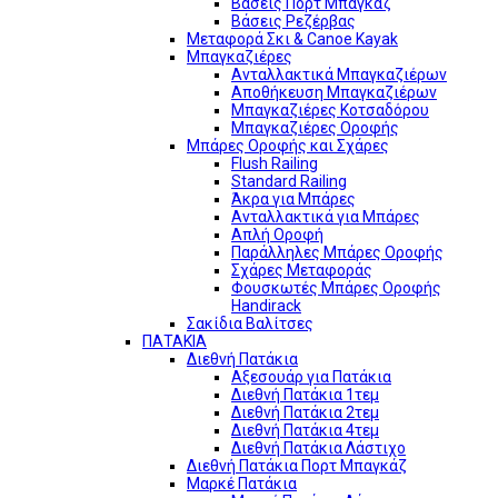
Βάσεις Πορτ Μπαγκάζ
Βάσεις Ρεζέρβας
Μεταφορά Σκι & Canoe Kayak
Μπαγκαζιέρες
Ανταλλακτικά Μπαγκαζιέρων
Αποθήκευση Μπαγκαζιέρων
Μπαγκαζιέρες Κοτσαδόρου
Μπαγκαζιέρες Οροφής
Μπάρες Οροφής και Σχάρες
Flush Railing
Standard Railing
Άκρα για Μπάρες
Ανταλλακτικά για Μπάρες
Απλή Οροφή
Παράλληλες Μπάρες Οροφής
Σχάρες Μεταφοράς
Φουσκωτές Μπάρες Οροφής
Handirack
Σακίδια Βαλίτσες
ΠΑΤΑΚΙΑ
Διεθνή Πατάκια
Αξεσουάρ για Πατάκια
Διεθνή Πατάκια 1τεμ
Διεθνή Πατάκια 2τεμ
Διεθνή Πατάκια 4τεμ
Διεθνή Πατάκια Λάστιχο
Διεθνή Πατάκια Πορτ Μπαγκάζ
Μαρκέ Πατάκια