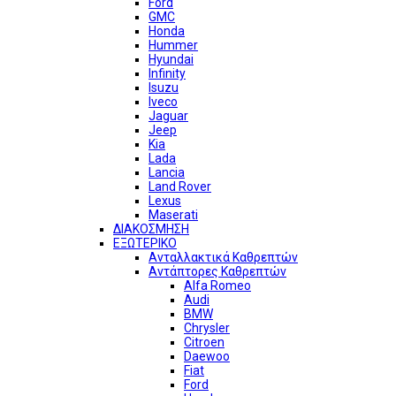
Ford
GMC
Honda
Hummer
Hyundai
Infinity
Isuzu
Iveco
Jaguar
Jeep
Kia
Lada
Lancia
Land Rover
Lexus
Maserati
ΔΙΑΚΟΣΜΗΣΗ
ΕΞΩΤΕΡΙΚΟ
Ανταλλακτικά Καθρεπτών
Αντάπτορες Καθρεπτών
Alfa Romeo
Audi
BMW
Chrysler
Citroen
Daewoo
Fiat
Ford