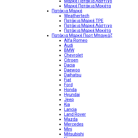
Μαρκέ Πατάκια Λάστιχο
Μαρκέ Πατάκια Μοκέτα
Πατάκια Μαρκέ
Weathertech
Πατάκια Μαρκέ TPE
Πατάκια Μαρκέ Λάστιχο
Πατάκια Μαρκέ Μοκέτα
Πατάκια Μαρκέ Πορτ Μπαγκάζ
Alfa Romeo
Audi
BMW
Chevrolet
Citroen
Dacia
Daewoo
Daihatsu
Fiat
Ford
Honda
Hyundai
Jeep
Kia
Lancia
Land Rover
Mazda
Mercedes
Mini
Mitsubishi