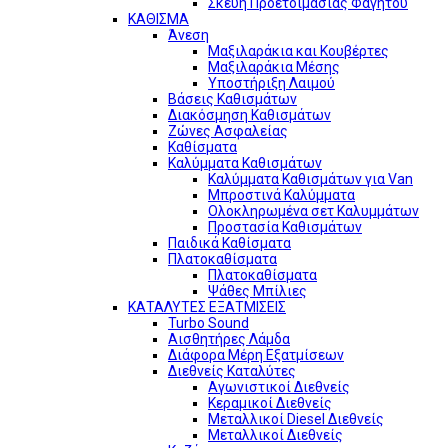
Σκεύη Προετοιμασίας Φαγητού
ΚΑΘΙΣΜΑ
Άνεση
Μαξιλαράκια και Κουβέρτες
Μαξιλαράκια Μέσης
Υποστήριξη Λαιμού
Βάσεις Καθισμάτων
Διακόσμηση Καθισμάτων
Ζώνες Ασφαλείας
Καθίσματα
Καλύμματα Καθισμάτων
Καλύμματα Καθισμάτων για Van
Μπροστινά Καλύμματα
Ολοκληρωμένα σετ Καλυμμάτων
Προστασία Καθισμάτων
Παιδικά Καθίσματα
Πλατοκαθίσματα
Πλατοκαθίσματα
Ψάθες Μπίλιες
ΚΑΤΑΛΥΤΕΣ ΕΞΑΤΜΙΣΕΙΣ
Turbo Sound
Αισθητήρες Λάμδα
Διάφορα Μέρη Εξατμίσεων
Διεθνείς Καταλύτες
Αγωνιστικοί Διεθνείς
Κεραμικοί Διεθνείς
Μεταλλικοί Diesel Διεθνείς
Μεταλλικοί Διεθνείς