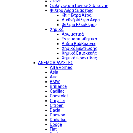
Σταντ
Σωλήνες και Γωνίες Σιλικόνης
Φίλτρα Αέρα Σκάστρες
Kit Φίλτρα Αέρα
Διεθνή Φίλτρα Αέρα
Φίλτρα Ελευθέρας
Χημικά
Αρωματικά
Εντομοαπωθητικά
Λάδια Βαλβολίνες
Χημικά Βελτίωσης
Χημικά Επισκευής
Χημικά Φροντίδας
ΑΝΕΜΟΘΡΑΥΣΤΕΣ
Alfa Romeo
Asia
Audi
BMW
Brilliance
Cadillac
Chevrolet
Chrysler
Citroen
Dacia
Daewoo
Daihatsu
Dodge
Fiat