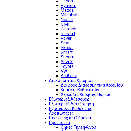
Honda
Hyundai
Mazda
Mitsubishi
Nissan
Opel
Peugeot
Renault
Rover
Seat
Skoda
Smart
Subaru
Suzuki
Toyota
VW
Διεθνείς
Διακοσμητικά Χρωμίου
Διάφορα Διακοσμητικά Χρωμίου
Καπάκια Καθρεπτών
Χερούλια Χούφτες Πόρτας
Εξωτερικά Αξεσουάρ
Εξωτερική Διακόσμηση
Εξωτερικοί Καθρέπτες
Λασπωτήρες
Πινακίδες και Σήμανση
Προστασία
Θήκες Τηλεφώνου