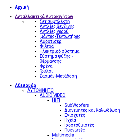
Αρχική
Ανταλλακτικά Αυτοκινήτων
Σετ συμπλέκτη
Αντλίες βενζίνης
Αντλίες νερού
Ιμάντες-Τεντωτήρες
Αμορτισέρ
Φίλτρα
Ηλεκτρικό σύστημα
Σύστημα ψύξης -
θέρμανσης
Φρένα
Γρύλοι
Σασμάν-Μετάδοση
Αξεσουάρ
ΑΥΤΟΚΙΝΗΤΟ
AUDIO VIDEO
Hi Fi
SubWoofers
Διανεμητές και Καλωδίωση
Ενισχυτές
Ηχεία
Ισοσταθμιστές
Πυκνωτές
Multimedia