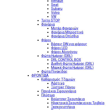
Renault
Seat
Subaru
Volvo
VW
Τρίτο STOP
Φανάρια
Μοτέρ Φαναριών
Φανάρια Μπροστινά
Φανάρια Οπίσθια
Φάροι
Βάσεις DIN για φάρους
Φάροι LED
Φάροι Αλογόνου
Φώτα Ημέρας (DRL)
DRL CONTROL BOX
Διεθνή Φώτα Ημέρας (DRL)
Μαρκέ Φώτα Ημέρας (DRL)
Φώτα Πινακίδας
ΦΡΟΝΤΙΔΑ
Καθαρισμός Τζαμιών
Λάστιχα
Ξύστρες Πάγου
Πανιά και Σφουγγάρια
Πλύσιμο
Βούρτσες Σκουπάκια
Ηλεκτρικά Σκουπάκια και Τριβεία
Ξεσκονιστήρια