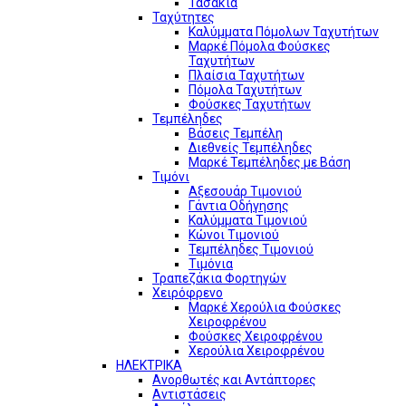
Τασάκια
Ταχύτητες
Καλύμματα Πόμολων Ταχυτήτων
Μαρκέ Πόμολα Φούσκες
Ταχυτήτων
Πλαίσια Ταχυτήτων
Πόμολα Ταχυτήτων
Φούσκες Ταχυτήτων
Τεμπέληδες
Βάσεις Τεμπέλη
Διεθνείς Τεμπέληδες
Μαρκέ Τεμπέληδες με Βάση
Τιμόνι
Αξεσουάρ Τιμονιού
Γάντια Οδήγησης
Καλύμματα Τιμονιού
Κώνοι Τιμονιού
Τεμπέληδες Τιμονιού
Τιμόνια
Τραπεζάκια Φορτηγών
Χειρόφρενο
Μαρκέ Χερούλια Φούσκες
Χειροφρένου
Φούσκες Χειροφρένου
Χερούλια Χειροφρένου
ΗΛΕΚΤΡΙΚΑ
Ανορθωτές και Αντάπτορες
Αντιστάσεις