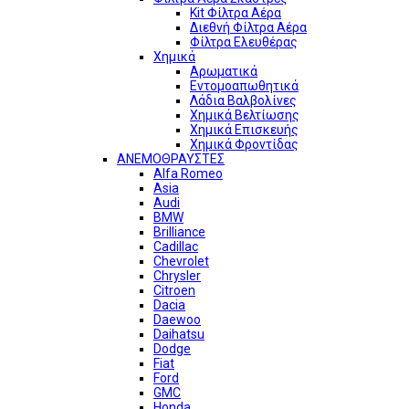
Kit Φίλτρα Αέρα
Διεθνή Φίλτρα Αέρα
Φίλτρα Ελευθέρας
Χημικά
Αρωματικά
Εντομοαπωθητικά
Λάδια Βαλβολίνες
Χημικά Βελτίωσης
Χημικά Επισκευής
Χημικά Φροντίδας
ΑΝΕΜΟΘΡΑΥΣΤΕΣ
Alfa Romeo
Asia
Audi
BMW
Brilliance
Cadillac
Chevrolet
Chrysler
Citroen
Dacia
Daewoo
Daihatsu
Dodge
Fiat
Ford
GMC
Honda