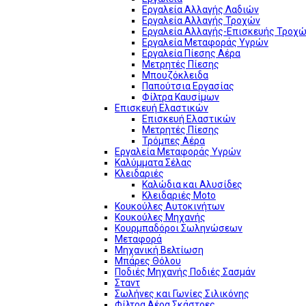
Εργαλεία Αλλαγής Λαδιών
Εργαλεία Αλλαγής Τροχών
Εργαλεία Αλλαγής-Επισκευής Τροχώ
Εργαλεία Μεταφοράς Υγρών
Εργαλεία Πίεσης Αέρα
Μετρητές Πίεσης
Μπουζόκλειδα
Παπούτσια Εργασίας
Φίλτρα Καυσίμων
Επισκευή Ελαστικών
Επισκευή Ελαστικών
Μετρητές Πίεσης
Τρόμπες Αέρα
Εργαλεία Μεταφοράς Υγρών
Καλύμματα Σέλας
Κλειδαριές
Καλώδια και Αλυσίδες
Κλειδαριές Moto
Κουκούλες Αυτοκινήτων
Κουκούλες Μηχανής
Κουρμπαδόροι Σωληνώσεων
Μεταφορά
Μηχανική Βελτίωση
Μπάρες Θόλου
Ποδιές Μηχανής Ποδιές Σασμάν
Σταντ
Σωλήνες και Γωνίες Σιλικόνης
Φίλτρα Αέρα Σκάστρες