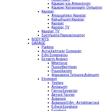
Κάμερες και Απεικόνιση
Κάμερες Καταγραφής Οχήματος
Κεραίες
Απομιμήσεις Κεραίας
Καλωδίωση Κεραίας
Κεραίες
Κεραίες TV
Κεραίες TV
Συστήματα Παρκαρίσματος
BODY KITS
GARAGE
Parking
Αντικλεπτικές Συσκευές
Ειδη Συνεργείου
Εκτακτη Ανάγκη
Μπετόνια
Πυροσβεστήρες
Ρυμούλκηση
Φαρμακεία Τρίγωνα Διάσωση
Επισκευή
Testers
Ανύψωση
Γάντια Εργασίας
Δετικά Ταινίες
Διάφορα
Διάφορα Είδη - Ανταλλακτικά
Ειδικά Εργαλεία
Εργαλεία