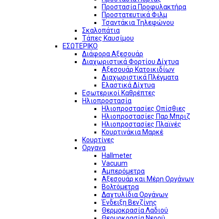
Προστασία Προφυλακτήρα
Προστατευτικά Φιλμ
Τσαντάκια Τηλεφώνου
Σκαλοπάτια
Τάπες Καυσίμου
ΕΣΩΤΕΡΙΚΟ
Διάφορα Αξεσουάρ
Διαχωριστικά Φορτίου Δίχτυα
Αξεσουάρ Κατοικιδίων
Διαχωριστικά Πλέγματα
Ελαστικά Δίχτυα
Εσωτερικοί Καθρέπτες
Ηλιοπροστασία
Ηλιοπροστασίες Οπίσθιες
Ηλιοπροστασίες Παρ Μπριζ
Ηλιοπροστασίες Πλαϊνές
Κουρτινάκια Μαρκέ
Κουρτίνες
Οργανα
Hallmeter
Vacuum
Αμπερόμετρα
Αξεσουάρ και Μέρη Οργάνων
Βολτόμετρα
Δαχτυλίδια Οργάνων
Ένδειξη Βενζίνης
Θερμοκρασία Λαδιού
Θερμοκρασία Νερού