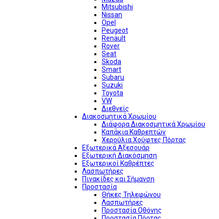
Mitsubishi
Nissan
Opel
Peugeot
Renault
Rover
Seat
Skoda
Smart
Subaru
Suzuki
Toyota
VW
Διεθνείς
Διακοσμητικά Χρωμίου
Διάφορα Διακοσμητικά Χρωμίου
Καπάκια Καθρεπτών
Χερούλια Χούφτες Πόρτας
Εξωτερικά Αξεσουάρ
Εξωτερική Διακόσμηση
Εξωτερικοί Καθρέπτες
Λασπωτήρες
Πινακίδες και Σήμανση
Προστασία
Θήκες Τηλεφώνου
Λασπωτήρες
Προστασία Οθόνης
Προστασία Πόρτας