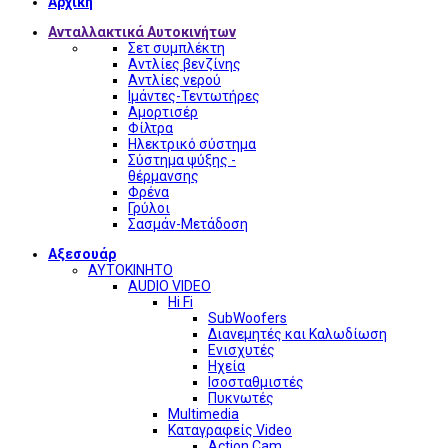
Αρχική
Ανταλλακτικά Αυτοκινήτων
Σετ συμπλέκτη
Αντλίες βενζίνης
Αντλίες νερού
Ιμάντες-Τεντωτήρες
Αμορτισέρ
Φίλτρα
Ηλεκτρικό σύστημα
Σύστημα ψύξης -
θέρμανσης
Φρένα
Γρύλοι
Σασμάν-Μετάδοση
Αξεσουάρ
ΑΥΤΟΚΙΝΗΤΟ
AUDIO VIDEO
Hi Fi
SubWoofers
Διανεμητές και Καλωδίωση
Ενισχυτές
Ηχεία
Ισοσταθμιστές
Πυκνωτές
Multimedia
Καταγραφείς Video
Action Cam