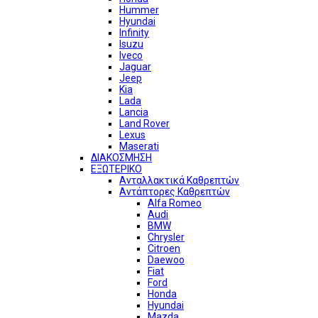
Hummer
Hyundai
Infinity
Isuzu
Iveco
Jaguar
Jeep
Kia
Lada
Lancia
Land Rover
Lexus
Maserati
ΔΙΑΚΟΣΜΗΣΗ
ΕΞΩΤΕΡΙΚΟ
Ανταλλακτικά Καθρεπτών
Αντάπτορες Καθρεπτών
Alfa Romeo
Audi
BMW
Chrysler
Citroen
Daewoo
Fiat
Ford
Honda
Hyundai
Mazda