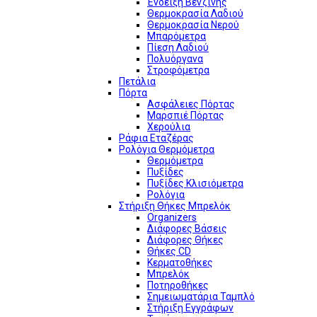
Ένδειξη Βενζίνης
Θερμοκρασία Λαδιού
Θερμοκρασία Νερού
Μπαρόμετρα
Πίεση Λαδιού
Πολυόργανα
Στροφόμετρα
Πετάλια
Πόρτα
Ασφάλειες Πόρτας
Μαρσπιέ Πόρτας
Χερούλια
Ράφια Εταζέρας
Ρολόγια Θερμόμετρα
Θερμόμετρα
Πυξίδες
Πυξίδες Κλισιόμετρα
Ρολόγια
Στήριξη Θήκες Μπρελόκ
Organizers
Διάφορες Βάσεις
Διάφορες Θήκες
Θήκες CD
Κερματοθήκες
Μπρελόκ
Ποτηροθήκες
Σημειωματάρια Ταμπλό
Στήριξη Εγγράφων