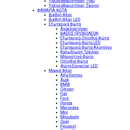
Υαλοκαθαριστήρες 1τεμ
Υαλοκαθαριστήρες Ζεύγος
ΦΑΝΑΡΙΑ ΦΩΤΑ
Διεθνή Φλας
Διεθνή Φλας LED
Εξωτερικά Φώτα
Ανακλαστήρες
ΒΑΣΕΙΣ ΠΡΟΒΟΛΕΩΝ
Εξωτερικά Οπίσθια Φώτα
Εξωτερικά Φώτα LED
Εξωτερικά Φώτα Αλογόνου
Καλωδίωση Τρέιλερ
Μπροστινά Φώτα
Οπίσθια Φώτα
Φώτα Εργασίας LED
Μαρκέ Φλας
Alfa Romeo
Audi
BMW
Citroen
Fiat
Ford
Honda
Mercedes
Mini
Mitsubishi
Opel
Peugeot