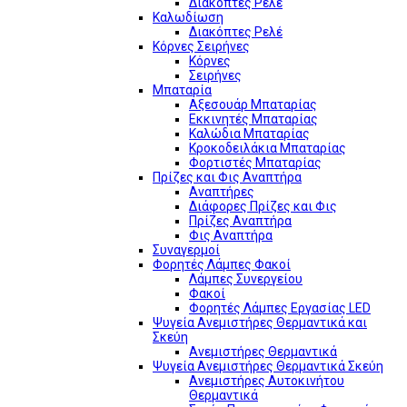
Διακόπτες Ρελέ
Καλωδίωση
Διακόπτες Ρελέ
Κόρνες Σειρήνες
Κόρνες
Σειρήνες
Μπαταρία
Αξεσουάρ Μπαταρίας
Εκκινητές Μπαταρίας
Καλώδια Μπαταρίας
Κροκοδειλάκια Μπαταρίας
Φορτιστές Μπαταρίας
Πρίζες και Φις Αναπτήρα
Αναπτήρες
Διάφορες Πρίζες και Φις
Πρίζες Αναπτήρα
Φις Αναπτήρα
Συναγερμοί
Φορητές Λάμπες Φακοί
Λάμπες Συνεργείου
Φακοί
Φορητές Λάμπες Εργασίας LED
Ψυγεία Ανεμιστήρες Θερμαντικά και
Σκεύη
Ανεμιστήρες Θερμαντικά
Ψυγεία Ανεμιστήρες Θερμαντικά Σκεύη
Ανεμιστήρες Αυτοκινήτου
Θερμαντικά