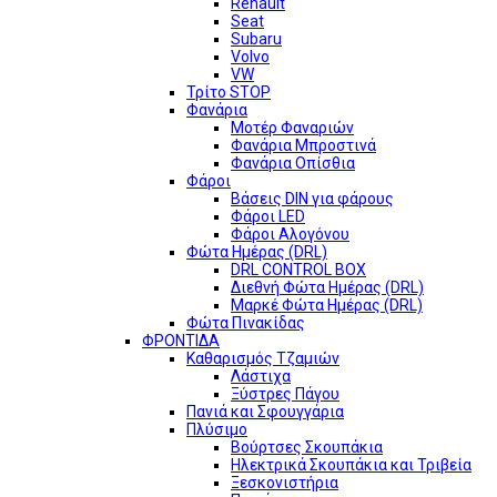
Renault
Seat
Subaru
Volvo
VW
Τρίτο STOP
Φανάρια
Μοτέρ Φαναριών
Φανάρια Μπροστινά
Φανάρια Οπίσθια
Φάροι
Βάσεις DIN για φάρους
Φάροι LED
Φάροι Αλογόνου
Φώτα Ημέρας (DRL)
DRL CONTROL BOX
Διεθνή Φώτα Ημέρας (DRL)
Μαρκέ Φώτα Ημέρας (DRL)
Φώτα Πινακίδας
ΦΡΟΝΤΙΔΑ
Καθαρισμός Τζαμιών
Λάστιχα
Ξύστρες Πάγου
Πανιά και Σφουγγάρια
Πλύσιμο
Βούρτσες Σκουπάκια
Ηλεκτρικά Σκουπάκια και Τριβεία
Ξεσκονιστήρια