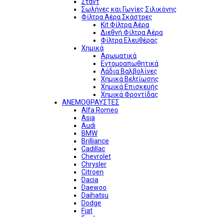
Σταντ
Σωλήνες και Γωνίες Σιλικόνης
Φίλτρα Αέρα Σκάστρες
Kit Φίλτρα Αέρα
Διεθνή Φίλτρα Αέρα
Φίλτρα Ελευθέρας
Χημικά
Αρωματικά
Εντομοαπωθητικά
Λάδια Βαλβολίνες
Χημικά Βελτίωσης
Χημικά Επισκευής
Χημικά Φροντίδας
ΑΝΕΜΟΘΡΑΥΣΤΕΣ
Alfa Romeo
Asia
Audi
BMW
Brilliance
Cadillac
Chevrolet
Chrysler
Citroen
Dacia
Daewoo
Daihatsu
Dodge
Fiat