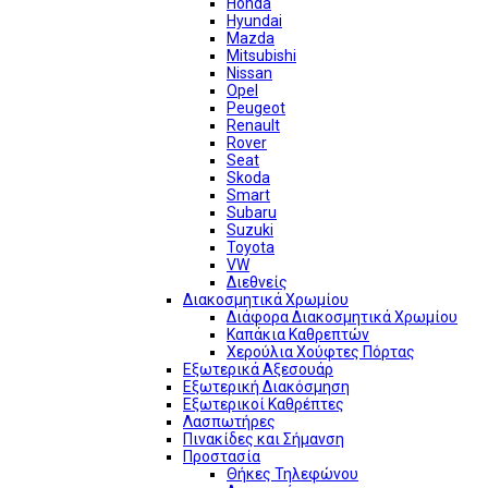
Honda
Hyundai
Mazda
Mitsubishi
Nissan
Opel
Peugeot
Renault
Rover
Seat
Skoda
Smart
Subaru
Suzuki
Toyota
VW
Διεθνείς
Διακοσμητικά Χρωμίου
Διάφορα Διακοσμητικά Χρωμίου
Καπάκια Καθρεπτών
Χερούλια Χούφτες Πόρτας
Εξωτερικά Αξεσουάρ
Εξωτερική Διακόσμηση
Εξωτερικοί Καθρέπτες
Λασπωτήρες
Πινακίδες και Σήμανση
Προστασία
Θήκες Τηλεφώνου