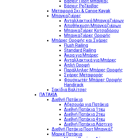
Βάσεις Πορτ Μπαγκάζ
Βάσεις Ρεζέρβας
Μεταφορά Σκι & Canoe Kayak
Μπαγκαζιέρες
Ανταλλακτικά Μπαγκαζιέρων
Αποθήκευση Μπαγκαζιέρων
Μπαγκαζιέρες Κοτσαδόρου
Μπαγκαζιέρες Οροφής
Μπάρες Οροφής και Σχάρες
Flush Railing
Standard Railing
Άκρα για Μπάρες
Ανταλλακτικά για Μπάρες
Απλή Οροφή
Παράλληλες Μπάρες Οροφής
Σχάρες Μεταφοράς
Φουσκωτές Μπάρες Οροφής
Handirack
Σακίδια Βαλίτσες
ΠΑΤΑΚΙΑ
Διεθνή Πατάκια
Αξεσουάρ για Πατάκια
Διεθνή Πατάκια 1τεμ
Διεθνή Πατάκια 2τεμ
Διεθνή Πατάκια 4τεμ
Διεθνή Πατάκια Λάστιχο
Διεθνή Πατάκια Πορτ Μπαγκάζ
Μαρκέ Πατάκια