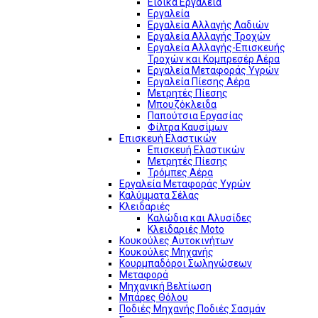
Ειδικά Εργαλεία
Εργαλεία
Εργαλεία Αλλαγής Λαδιών
Εργαλεία Αλλαγής Τροχών
Εργαλεία Αλλαγής-Επισκευής
Τροχών και Κομπρεσέρ Αέρα
Εργαλεία Μεταφοράς Υγρών
Εργαλεία Πίεσης Αέρα
Μετρητές Πίεσης
Μπουζόκλειδα
Παπούτσια Εργασίας
Φίλτρα Καυσίμων
Επισκευή Ελαστικών
Επισκευή Ελαστικών
Μετρητές Πίεσης
Τρόμπες Αέρα
Εργαλεία Μεταφοράς Υγρών
Καλύμματα Σέλας
Κλειδαριές
Καλώδια και Αλυσίδες
Κλειδαριές Moto
Κουκούλες Αυτοκινήτων
Κουκούλες Μηχανής
Κουρμπαδόροι Σωληνώσεων
Μεταφορά
Μηχανική Βελτίωση
Μπάρες Θόλου
Ποδιές Μηχανής Ποδιές Σασμάν