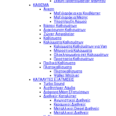
Σκεύη Προετοιμασίας Φαγητού
ΚΑΘΙΣΜΑ
Άνεση
Μαξιλαράκια και Κουβέρτες
Μαξιλαράκια Μέσης
Υποστήριξη Λαιμού
Βάσεις Καθισμάτων
Διακόσμηση Καθισμάτων
Ζώνες Ασφαλείας
Καθίσματα
Καλύμματα Καθισμάτων
Καλύμματα Καθισμάτων για Van
Μπροστινά Καλύμματα
Ολοκληρωμένα σετ Καλυμμάτων
Προστασία Καθισμάτων
Παιδικά Καθίσματα
Πλατοκαθίσματα
Πλατοκαθίσματα
Ψάθες Μπίλιες
ΚΑΤΑΛΥΤΕΣ ΕΞΑΤΜΙΣΕΙΣ
Turbo Sound
Αισθητήρες Λάμδα
Διάφορα Μέρη Εξατμίσεων
Διεθνείς Καταλύτες
Αγωνιστικοί Διεθνείς
Κεραμικοί Διεθνείς
Μεταλλικοί Diesel Διεθνείς
Μεταλλικοί Διεθνείς