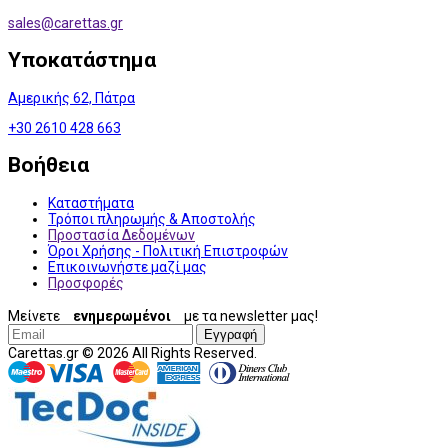
sales@
carettas.gr
Υποκατάστημα
Αμερικής 62, Πάτρα
+30 2610 428 663
Βοήθεια
Καταστήματα
Τρόποι πληρωμής & Αποστολής
Προστασία Δεδομένων
Όροι Χρήσης - Πολιτική Επιστροφών
Επικοινωνήστε μαζί μας
Προσφορές
Μείνετε
ενημερωμένοι
με τα newsletter μας!
Εγγραφή
Carettas.gr © 2026 All Rights Reserved.