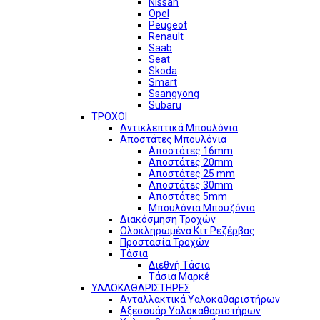
Nissan
Opel
Peugeot
Renault
Saab
Seat
Skoda
Smart
Ssangyong
Subaru
ΤΡΟΧΟΙ
Αντικλεπτικά Μπουλόνια
Αποστάτες Μπουλόνια
Αποστάτες 16mm
Αποστάτες 20mm
Αποστάτες 25 mm
Αποστάτες 30mm
Αποστάτες 5mm
Μπουλόνια Μπουζόνια
Διακόσμηση Τροχών
Ολοκληρωμένα Κιτ Ρεζέρβας
Προστασία Τροχών
Τάσια
Διεθνή Τάσια
Τάσια Μαρκέ
ΥΑΛΟΚΑΘΑΡΙΣΤΗΡΕΣ
Ανταλλακτικά Υαλοκαθαριστήρων
Αξεσουάρ Υαλοκαθαριστήρων