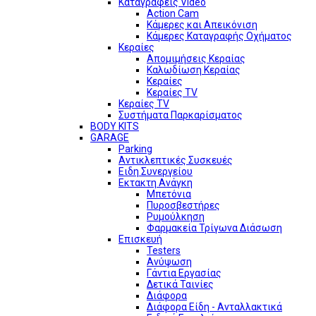
Καταγραφείς Video
Action Cam
Κάμερες και Απεικόνιση
Κάμερες Καταγραφής Οχήματος
Κεραίες
Απομιμήσεις Κεραίας
Καλωδίωση Κεραίας
Κεραίες
Κεραίες TV
Κεραίες TV
Συστήματα Παρκαρίσματος
BODY KITS
GARAGE
Parking
Αντικλεπτικές Συσκευές
Ειδη Συνεργείου
Εκτακτη Ανάγκη
Μπετόνια
Πυροσβεστήρες
Ρυμούλκηση
Φαρμακεία Τρίγωνα Διάσωση
Επισκευή
Testers
Ανύψωση
Γάντια Εργασίας
Δετικά Ταινίες
Διάφορα
Διάφορα Είδη - Ανταλλακτικά