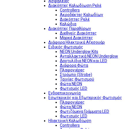
Ασφάλειες
Διακόπτες Καλωδίωση Ρελέ
Controllers
Ακροδέκτες Καλωδίων
Διακόπτες Ρελέ
Καλώδια
Διακόπτες Παραθύρων
Διεθνείς Διακόπτες
Μαρκέ Διακόπτες
Διάφορα Ηλεκτρικά Αξεσουάρ
Ειδικός Φωτισμός
NEON Underglow Kits
Ανταλλακτικά NEON Underglow
Δαχτυλίδια NEON και LED
Διάφορα Φώτα
Πλαφονιέρες
Στρόμπο (Strobe)
Ταινίες Φωτισμού
Φώτα NEON
Φωτισμός LED
Ενδοεπικοινωνία
Εσωτερικός και Εξωτερικός Φωτισμός
Πλαφονιέρες
Φώτα NEON
Φωτιζόμενα Γράμματα LED
Φωτισμός LED
Ηλεκτρική Καλωδίωση
Controllers