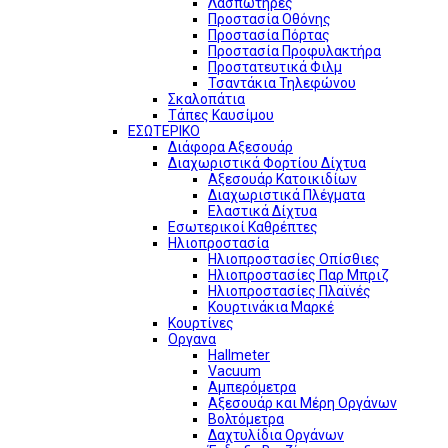
Λασπωτήρες
Προστασία Οθόνης
Προστασία Πόρτας
Προστασία Προφυλακτήρα
Προστατευτικά Φιλμ
Τσαντάκια Τηλεφώνου
Σκαλοπάτια
Τάπες Καυσίμου
ΕΣΩΤΕΡΙΚΟ
Διάφορα Αξεσουάρ
Διαχωριστικά Φορτίου Δίχτυα
Αξεσουάρ Κατοικιδίων
Διαχωριστικά Πλέγματα
Ελαστικά Δίχτυα
Εσωτερικοί Καθρέπτες
Ηλιοπροστασία
Ηλιοπροστασίες Οπίσθιες
Ηλιοπροστασίες Παρ Μπριζ
Ηλιοπροστασίες Πλαϊνές
Κουρτινάκια Μαρκέ
Κουρτίνες
Οργανα
Hallmeter
Vacuum
Αμπερόμετρα
Αξεσουάρ και Μέρη Οργάνων
Βολτόμετρα
Δαχτυλίδια Οργάνων