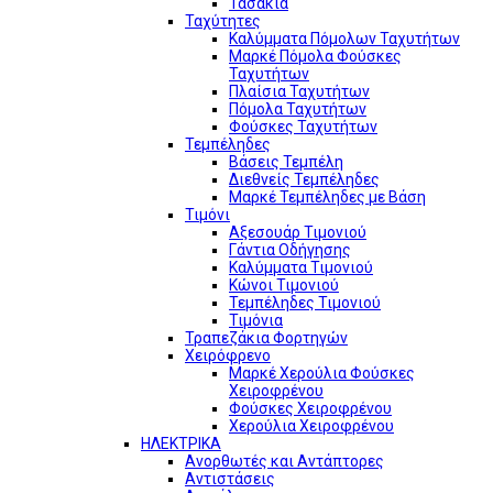
Τασάκια
Ταχύτητες
Καλύμματα Πόμολων Ταχυτήτων
Μαρκέ Πόμολα Φούσκες
Ταχυτήτων
Πλαίσια Ταχυτήτων
Πόμολα Ταχυτήτων
Φούσκες Ταχυτήτων
Τεμπέληδες
Βάσεις Τεμπέλη
Διεθνείς Τεμπέληδες
Μαρκέ Τεμπέληδες με Βάση
Τιμόνι
Αξεσουάρ Τιμονιού
Γάντια Οδήγησης
Καλύμματα Τιμονιού
Κώνοι Τιμονιού
Τεμπέληδες Τιμονιού
Τιμόνια
Τραπεζάκια Φορτηγών
Χειρόφρενο
Μαρκέ Χερούλια Φούσκες
Χειροφρένου
Φούσκες Χειροφρένου
Χερούλια Χειροφρένου
ΗΛΕΚΤΡΙΚΑ
Ανορθωτές και Αντάπτορες
Αντιστάσεις