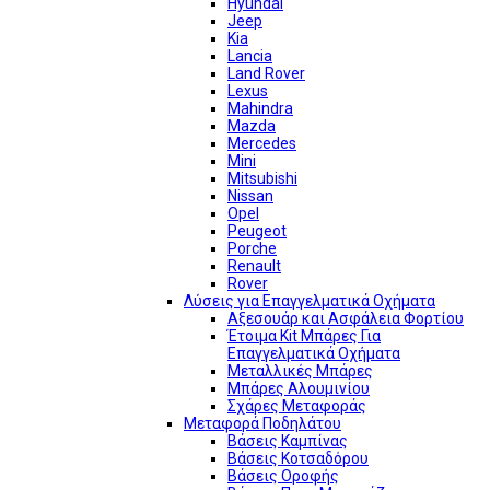
Hyundai
Jeep
Kia
Lancia
Land Rover
Lexus
Mahindra
Mazda
Mercedes
Mini
Mitsubishi
Nissan
Opel
Peugeot
Porche
Renault
Rover
Λύσεις για Επαγγελματικά Οχήματα
Αξεσουάρ και Ασφάλεια Φορτίου
Έτοιμα Kit Μπάρες Για
Επαγγελματικά Οχήματα
Μεταλλικές Μπάρες
Μπάρες Αλουμινίου
Σχάρες Μεταφοράς
Μεταφορά Ποδηλάτου
Βάσεις Καμπίνας
Βάσεις Κοτσαδόρου
Βάσεις Οροφής