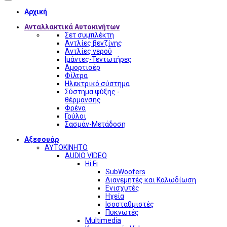
Αρχική
Ανταλλακτικά Αυτοκινήτων
Σετ συμπλέκτη
Αντλίες βενζίνης
Αντλίες νερού
Ιμάντες-Τεντωτήρες
Αμορτισέρ
Φίλτρα
Ηλεκτρικό σύστημα
Σύστημα ψύξης -
θέρμανσης
Φρένα
Γρύλοι
Σασμάν-Μετάδοση
Αξεσουάρ
ΑΥΤΟΚΙΝΗΤΟ
AUDIO VIDEO
Hi Fi
SubWoofers
Διανεμητές και Καλωδίωση
Ενισχυτές
Ηχεία
Ισοσταθμιστές
Πυκνωτές
Multimedia