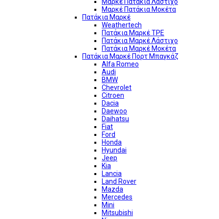
Μαρκέ Πατάκια Λάστιχο
Μαρκέ Πατάκια Μοκέτα
Πατάκια Μαρκέ
Weathertech
Πατάκια Μαρκέ TPE
Πατάκια Μαρκέ Λάστιχο
Πατάκια Μαρκέ Μοκέτα
Πατάκια Μαρκέ Πορτ Μπαγκάζ
Alfa Romeo
Audi
BMW
Chevrolet
Citroen
Dacia
Daewoo
Daihatsu
Fiat
Ford
Honda
Hyundai
Jeep
Kia
Lancia
Land Rover
Mazda
Mercedes
Mini
Mitsubishi