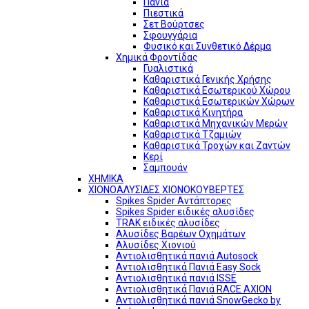
Πανιά
Πιεστικά
Σετ Βούρτσες
Σφουγγάρια
Φυσικό και Συνθετικό Δέρμα
Χημικά Φροντίδας
Γυαλιστικά
Καθαριστικά Γενικής Χρήσης
Καθαριστικά Εσωτερικού Χώρου
Καθαριστικά Εσωτερικών Χώρων
Καθαριστικά Κινητήρα
Καθαριστικά Μηχανικών Μερών
Καθαριστικά Τζαμιών
Καθαριστικά Τροχών και Ζαντών
Κερί
Σαμπουάν
ΧΗΜΙΚΑ
ΧΙΟΝΟΑΛΥΣΙΔΕΣ ΧΙΟΝΟΚΟΥΒΕΡΤΕΣ
Spikes Spider Αντάπτορες
Spikes Spider ειδικές αλυσίδες
TRAK ειδικές αλυσίδες
Αλυσίδες Βαρέων Οχημάτων
Αλυσίδες Χιονιού
Αντιολισθητικά πανιά Autosock
Αντιολισθητικά Πανιά Easy Sock
Αντιολισθητικά πανιά ISSE
Αντιολισθητικά Πανιά RACE AXION
Αντιολισθητικά πανιά SnowGecko by