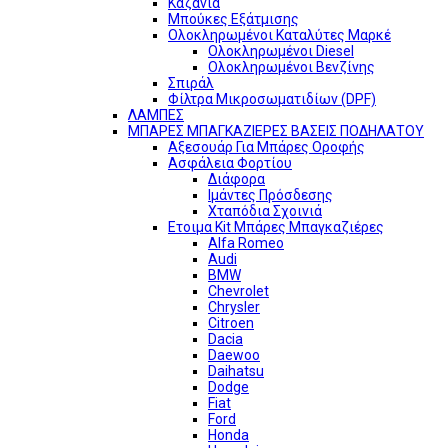
Καζάνια
Μπούκες Εξάτμισης
Ολοκληρωμένοι Καταλύτες Μαρκέ
Ολοκληρωμένοι Diesel
Ολοκληρωμένοι Βενζίνης
Σπιράλ
Φίλτρα Μικροσωματιδίων (DPF)
ΛΑΜΠΕΣ
ΜΠΑΡΕΣ ΜΠΑΓΚΑΖΙΕΡΕΣ ΒΑΣΕΙΣ ΠΟΔΗΛΑΤΟΥ
Αξεσουάρ Για Μπάρες Οροφής
Ασφάλεια Φορτίου
Διάφορα
Ιμάντες Πρόσδεσης
Χταπόδια Σχοινιά
Ετοιμα Kit Μπάρες Μπαγκαζιέρες
Alfa Romeo
Audi
BMW
Chevrolet
Chrysler
Citroen
Dacia
Daewoo
Daihatsu
Dodge
Fiat
Ford
Honda