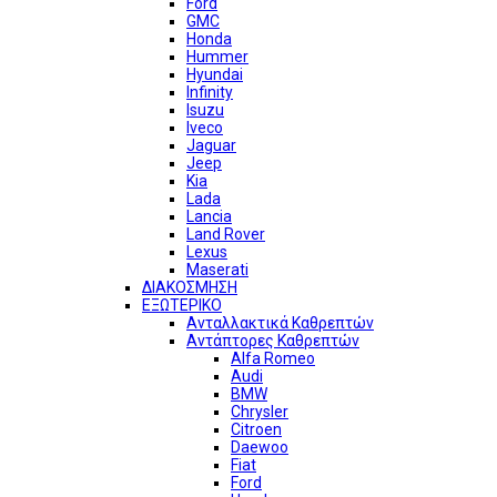
Ford
GMC
Honda
Hummer
Hyundai
Infinity
Isuzu
Iveco
Jaguar
Jeep
Kia
Lada
Lancia
Land Rover
Lexus
Maserati
ΔΙΑΚΟΣΜΗΣΗ
ΕΞΩΤΕΡΙΚΟ
Ανταλλακτικά Καθρεπτών
Αντάπτορες Καθρεπτών
Alfa Romeo
Audi
BMW
Chrysler
Citroen
Daewoo
Fiat
Ford