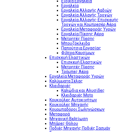
Ειδικά Εργαλεία
Εργαλεία
Εργαλεία Αλλαγής Λαδιών
Εργαλεία Αλλαγής Τροχών
Εργαλεία Αλλαγής-Επισκευής
Τροχών και Κομπρεσέρ Αέρα
Εργαλεία Μεταφοράς Υγρών
Εργαλεία Πίεσης Αέρα
Μετρητές Πίεσης
Μπουζόκλειδα
Παπούτσια Εργασίας
Φίλτρα Καυσίμων
Επισκευή Ελαστικών
Επισκευή Ελαστικών
Μετρητές Πίεσης
Τρόμπες Αέρα
Εργαλεία Μεταφοράς Υγρών
Καλύμματα Σέλας
Κλειδαριές
Καλώδια και Αλυσίδες
Κλειδαριές Moto
Κουκούλες Αυτοκινήτων
Κουκούλες Μηχανής
Κουρμπαδόροι Σωληνώσεων
Μεταφορά
Μηχανική Βελτίωση
Μπάρες Θόλου
Ποδιές Μηχανής Ποδιές Σασμάν