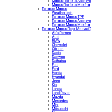
Μαρκέ Πατάκια Λάστιχο
Μαρκέ Πατάκια Μοκέτα
Πατάκια Μαρκέ
Weathertech
Πατάκια Μαρκέ TPE
Πατάκια Μαρκέ Λάστιχο
Πατάκια Μαρκέ Μοκέτα
Πατάκια Μαρκέ Πορτ Μπαγκάζ
Alfa Romeo
Audi
BMW
Chevrolet
Citroen
Dacia
Daewoo
Daihatsu
Fiat
Ford
Honda
Hyundai
Jeep
Kia
Lancia
Land Rover
Mazda
Mercedes
Mini
Mitsubishi