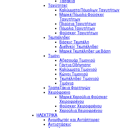
Τασάκια
Ταχύτητες
Καλύμματα Πόμολων Ταχυτήτων
Μαρκέ Πόμολα Φούσκες
Ταχυτήτων
Πλαίσια Ταχυτήτων
Πόμολα Ταχυτήτων
Φούσκες Ταχυτήτων
Τεμπέληδες
Βάσεις Τεμπέλη
Διεθνείς Τεμπέληδες
Μαρκέ Τεμπέληδες με Βάση
Τιμόνι
Αξεσουάρ Τιμονιού
Γάντια Οδήγησης
Καλύμματα Τιμονιού
Κώνοι Τιμονιού
Τεμπέληδες Τιμονιού
Τιμόνια
Τραπεζάκια Φορτηγών
Χειρόφρενο
Μαρκέ Χερούλια Φούσκες
Χειροφρένου
Φούσκες Χειροφρένου
Χερούλια Χειροφρένου
ΗΛΕΚΤΡΙΚΑ
Ανορθωτές και Αντάπτορες
Αντιστάσεις