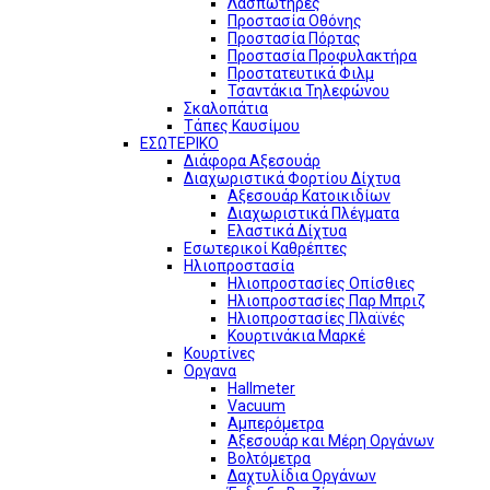
Λασπωτήρες
Προστασία Οθόνης
Προστασία Πόρτας
Προστασία Προφυλακτήρα
Προστατευτικά Φιλμ
Τσαντάκια Τηλεφώνου
Σκαλοπάτια
Τάπες Καυσίμου
ΕΣΩΤΕΡΙΚΟ
Διάφορα Αξεσουάρ
Διαχωριστικά Φορτίου Δίχτυα
Αξεσουάρ Κατοικιδίων
Διαχωριστικά Πλέγματα
Ελαστικά Δίχτυα
Εσωτερικοί Καθρέπτες
Ηλιοπροστασία
Ηλιοπροστασίες Οπίσθιες
Ηλιοπροστασίες Παρ Μπριζ
Ηλιοπροστασίες Πλαϊνές
Κουρτινάκια Μαρκέ
Κουρτίνες
Οργανα
Hallmeter
Vacuum
Αμπερόμετρα
Αξεσουάρ και Μέρη Οργάνων
Βολτόμετρα
Δαχτυλίδια Οργάνων