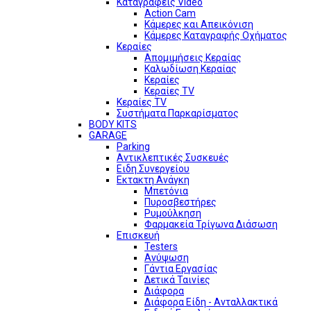
Καταγραφείς Video
Action Cam
Κάμερες και Απεικόνιση
Κάμερες Καταγραφής Οχήματος
Κεραίες
Απομιμήσεις Κεραίας
Καλωδίωση Κεραίας
Κεραίες
Κεραίες TV
Κεραίες TV
Συστήματα Παρκαρίσματος
BODY KITS
GARAGE
Parking
Αντικλεπτικές Συσκευές
Ειδη Συνεργείου
Εκτακτη Ανάγκη
Μπετόνια
Πυροσβεστήρες
Ρυμούλκηση
Φαρμακεία Τρίγωνα Διάσωση
Επισκευή
Testers
Ανύψωση
Γάντια Εργασίας
Δετικά Ταινίες
Διάφορα
Διάφορα Είδη - Ανταλλακτικά