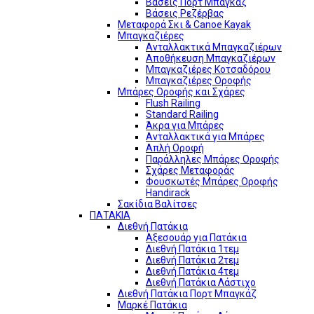
Βάσεις Πορτ Μπαγκάζ
Βάσεις Ρεζέρβας
Μεταφορά Σκι & Canoe Kayak
Μπαγκαζιέρες
Ανταλλακτικά Μπαγκαζιέρων
Αποθήκευση Μπαγκαζιέρων
Μπαγκαζιέρες Κοτσαδόρου
Μπαγκαζιέρες Οροφής
Μπάρες Οροφής και Σχάρες
Flush Railing
Standard Railing
Άκρα για Μπάρες
Ανταλλακτικά για Μπάρες
Απλή Οροφή
Παράλληλες Μπάρες Οροφής
Σχάρες Μεταφοράς
Φουσκωτές Μπάρες Οροφής
Handirack
Σακίδια Βαλίτσες
ΠΑΤΑΚΙΑ
Διεθνή Πατάκια
Αξεσουάρ για Πατάκια
Διεθνή Πατάκια 1τεμ
Διεθνή Πατάκια 2τεμ
Διεθνή Πατάκια 4τεμ
Διεθνή Πατάκια Λάστιχο
Διεθνή Πατάκια Πορτ Μπαγκάζ
Μαρκέ Πατάκια