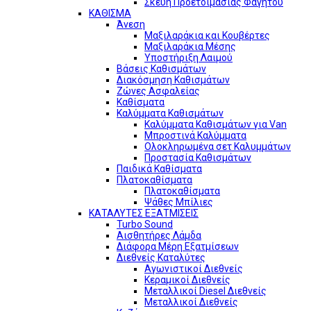
Σκεύη Προετοιμασίας Φαγητού
ΚΑΘΙΣΜΑ
Άνεση
Μαξιλαράκια και Κουβέρτες
Μαξιλαράκια Μέσης
Υποστήριξη Λαιμού
Βάσεις Καθισμάτων
Διακόσμηση Καθισμάτων
Ζώνες Ασφαλείας
Καθίσματα
Καλύμματα Καθισμάτων
Καλύμματα Καθισμάτων για Van
Μπροστινά Καλύμματα
Ολοκληρωμένα σετ Καλυμμάτων
Προστασία Καθισμάτων
Παιδικά Καθίσματα
Πλατοκαθίσματα
Πλατοκαθίσματα
Ψάθες Μπίλιες
ΚΑΤΑΛΥΤΕΣ ΕΞΑΤΜΙΣΕΙΣ
Turbo Sound
Αισθητήρες Λάμδα
Διάφορα Μέρη Εξατμίσεων
Διεθνείς Καταλύτες
Αγωνιστικοί Διεθνείς
Κεραμικοί Διεθνείς
Μεταλλικοί Diesel Διεθνείς
Μεταλλικοί Διεθνείς