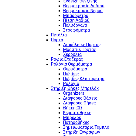
Ένδειξη Βενζίνης
Θερμοκρασία Λαδιού
Θερμοκρασία Νερού
Μπαρόμετρα
Πίεση Λαδιού
Πολυόργανα
Στροφόμετρα
Πετάλια
Πόρτα
Ασφάλειες Πόρτας
Μαρσπιέ Πόρτας
Χερούλια
Ράφια Εταζέρας
Ρολόγια Θερμόμετρα
Θερμόμετρα
Πυξίδες
Πυξίδες Κλισιόμετρα
Ρολόγια
Στήριξη Θήκες Μπρελόκ
Organizers
Διάφορες Βάσεις
Διάφορες Θήκες
Θήκες CD
Κερματοθήκες
Μπρελόκ
Ποτηροθήκες
Σημειωματάρια Ταμπλό
Στήριξη Εγγράφων