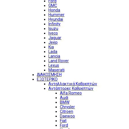
Ford
GMC
Honda
Hummer
Hyundai
Infinity
Isuzu
Iveco
Jaguar
Jeep
Kia
Lada
Lancia
Land Rover
Lexus
Maserati
ΔΙΑΚΟΣΜΗΣΗ
ΕΞΩΤΕΡΙΚΟ
Ανταλλακτικά Καθρεπτών
Αντάπτορες Καθρεπτών
Alfa Romeo
Audi
BMW
Chrysler
Citroen
Daewoo
Fiat
Ford