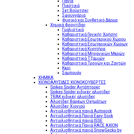
Πανιά
Πιεστικά
Σετ Βούρτσες
Σφουγγάρια
Φυσικό και Συνθετικό Δέρμα
Χημικά Φροντίδας
Γυαλιστικά
Καθαριστικά Γενικής Χρήσης
Καθαριστικά Εσωτερικού Χώρου
Καθαριστικά Εσωτερικών Χώρων
Καθαριστικά Κινητήρα
Καθαριστικά Μηχανικών Μερών
Καθαριστικά Τζαμιών
Καθαριστικά Τροχών και Ζαντών
Κερί
Σαμπουάν
ΧΗΜΙΚΑ
ΧΙΟΝΟΑΛΥΣΙΔΕΣ ΧΙΟΝΟΚΟΥΒΕΡΤΕΣ
Spikes Spider Αντάπτορες
Spikes Spider ειδικές αλυσίδες
TRAK ειδικές αλυσίδες
Αλυσίδες Βαρέων Οχημάτων
Αλυσίδες Χιονιού
Αντιολισθητικά πανιά Autosock
Αντιολισθητικά Πανιά Easy Sock
Αντιολισθητικά πανιά ISSE
Αντιολισθητικά Πανιά RACE AXION
Αντιολισθητικά πανιά SnowGecko by