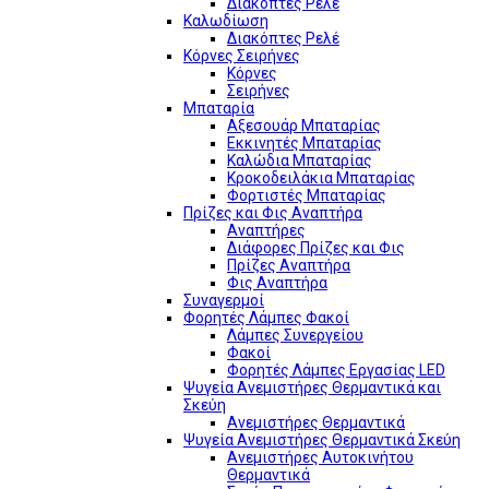
Διακόπτες Ρελέ
Καλωδίωση
Διακόπτες Ρελέ
Κόρνες Σειρήνες
Κόρνες
Σειρήνες
Μπαταρία
Αξεσουάρ Μπαταρίας
Εκκινητές Μπαταρίας
Καλώδια Μπαταρίας
Κροκοδειλάκια Μπαταρίας
Φορτιστές Μπαταρίας
Πρίζες και Φις Αναπτήρα
Αναπτήρες
Διάφορες Πρίζες και Φις
Πρίζες Αναπτήρα
Φις Αναπτήρα
Συναγερμοί
Φορητές Λάμπες Φακοί
Λάμπες Συνεργείου
Φακοί
Φορητές Λάμπες Εργασίας LED
Ψυγεία Ανεμιστήρες Θερμαντικά και
Σκεύη
Ανεμιστήρες Θερμαντικά
Ψυγεία Ανεμιστήρες Θερμαντικά Σκεύη
Ανεμιστήρες Αυτοκινήτου
Θερμαντικά