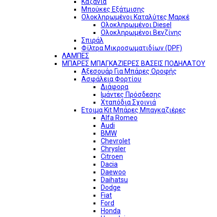
Καζάνια
Μπούκες Εξάτμισης
Ολοκληρωμένοι Καταλύτες Μαρκέ
Ολοκληρωμένοι Diesel
Ολοκληρωμένοι Βενζίνης
Σπιράλ
Φίλτρα Μικροσωματιδίων (DPF)
ΛΑΜΠΕΣ
ΜΠΑΡΕΣ ΜΠΑΓΚΑΖΙΕΡΕΣ ΒΑΣΕΙΣ ΠΟΔΗΛΑΤΟΥ
Αξεσουάρ Για Μπάρες Οροφής
Ασφάλεια Φορτίου
Διάφορα
Ιμάντες Πρόσδεσης
Χταπόδια Σχοινιά
Ετοιμα Kit Μπάρες Μπαγκαζιέρες
Alfa Romeo
Audi
BMW
Chevrolet
Chrysler
Citroen
Dacia
Daewoo
Daihatsu
Dodge
Fiat
Ford
Honda