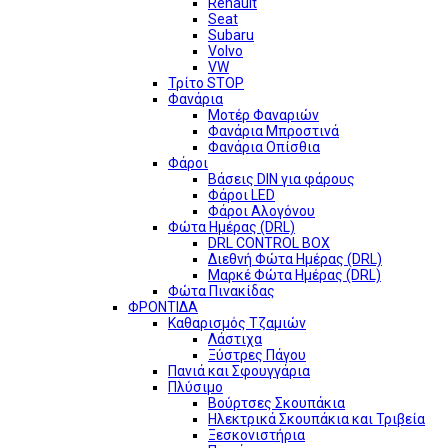
Renault
Seat
Subaru
Volvo
VW
Τρίτο STOP
Φανάρια
Μοτέρ Φαναριών
Φανάρια Μπροστινά
Φανάρια Οπίσθια
Φάροι
Βάσεις DIN για φάρους
Φάροι LED
Φάροι Αλογόνου
Φώτα Ημέρας (DRL)
DRL CONTROL BOX
Διεθνή Φώτα Ημέρας (DRL)
Μαρκέ Φώτα Ημέρας (DRL)
Φώτα Πινακίδας
ΦΡΟΝΤΙΔΑ
Καθαρισμός Τζαμιών
Λάστιχα
Ξύστρες Πάγου
Πανιά και Σφουγγάρια
Πλύσιμο
Βούρτσες Σκουπάκια
Ηλεκτρικά Σκουπάκια και Τριβεία
Ξεσκονιστήρια