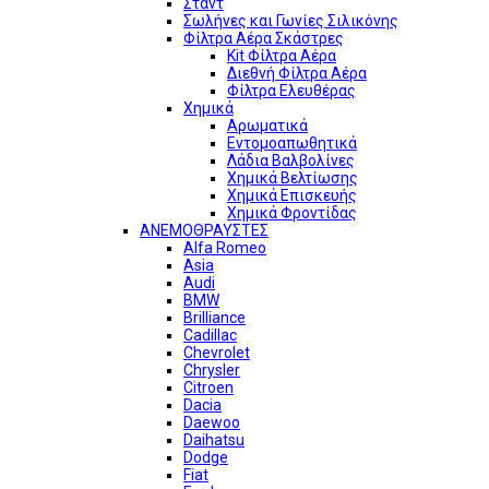
Σταντ
Σωλήνες και Γωνίες Σιλικόνης
Φίλτρα Αέρα Σκάστρες
Kit Φίλτρα Αέρα
Διεθνή Φίλτρα Αέρα
Φίλτρα Ελευθέρας
Χημικά
Αρωματικά
Εντομοαπωθητικά
Λάδια Βαλβολίνες
Χημικά Βελτίωσης
Χημικά Επισκευής
Χημικά Φροντίδας
ΑΝΕΜΟΘΡΑΥΣΤΕΣ
Alfa Romeo
Asia
Audi
BMW
Brilliance
Cadillac
Chevrolet
Chrysler
Citroen
Dacia
Daewoo
Daihatsu
Dodge
Fiat