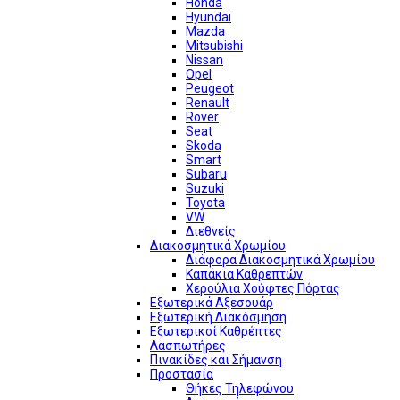
Honda
Hyundai
Mazda
Mitsubishi
Nissan
Opel
Peugeot
Renault
Rover
Seat
Skoda
Smart
Subaru
Suzuki
Toyota
VW
Διεθνείς
Διακοσμητικά Χρωμίου
Διάφορα Διακοσμητικά Χρωμίου
Καπάκια Καθρεπτών
Χερούλια Χούφτες Πόρτας
Εξωτερικά Αξεσουάρ
Εξωτερική Διακόσμηση
Εξωτερικοί Καθρέπτες
Λασπωτήρες
Πινακίδες και Σήμανση
Προστασία
Θήκες Τηλεφώνου