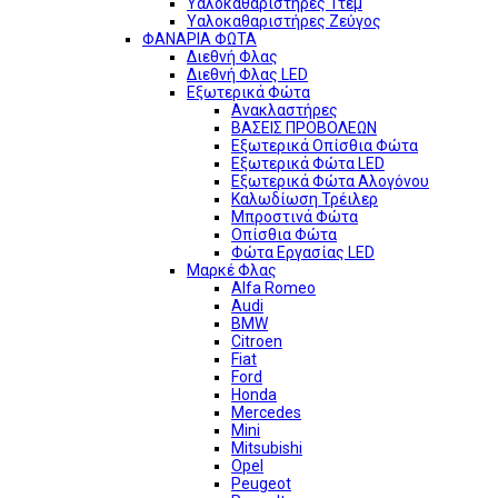
Υαλοκαθαριστήρες 1τεμ
Υαλοκαθαριστήρες Ζεύγος
ΦΑΝΑΡΙΑ ΦΩΤΑ
Διεθνή Φλας
Διεθνή Φλας LED
Εξωτερικά Φώτα
Ανακλαστήρες
ΒΑΣΕΙΣ ΠΡΟΒΟΛΕΩΝ
Εξωτερικά Οπίσθια Φώτα
Εξωτερικά Φώτα LED
Εξωτερικά Φώτα Αλογόνου
Καλωδίωση Τρέιλερ
Μπροστινά Φώτα
Οπίσθια Φώτα
Φώτα Εργασίας LED
Μαρκέ Φλας
Alfa Romeo
Audi
BMW
Citroen
Fiat
Ford
Honda
Mercedes
Mini
Mitsubishi
Opel
Peugeot