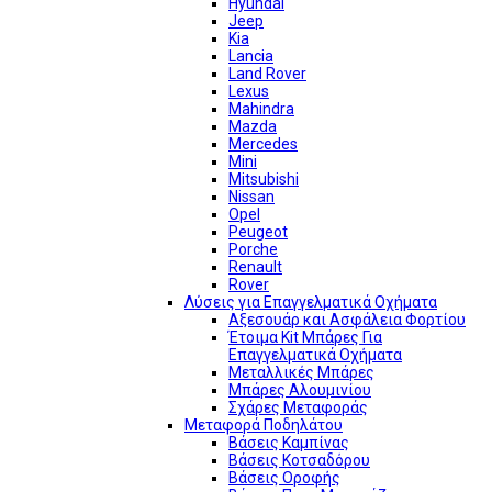
Hyundai
Jeep
Kia
Lancia
Land Rover
Lexus
Mahindra
Mazda
Mercedes
Mini
Mitsubishi
Nissan
Opel
Peugeot
Porche
Renault
Rover
Λύσεις για Επαγγελματικά Οχήματα
Αξεσουάρ και Ασφάλεια Φορτίου
Έτοιμα Kit Μπάρες Για
Επαγγελματικά Οχήματα
Μεταλλικές Μπάρες
Μπάρες Αλουμινίου
Σχάρες Μεταφοράς
Μεταφορά Ποδηλάτου
Βάσεις Καμπίνας
Βάσεις Κοτσαδόρου
Βάσεις Οροφής