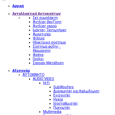
Αρχική
Ανταλλακτικά Αυτοκινήτων
Σετ συμπλέκτη
Αντλίες βενζίνης
Αντλίες νερού
Ιμάντες-Τεντωτήρες
Αμορτισέρ
Φίλτρα
Ηλεκτρικό σύστημα
Σύστημα ψύξης -
θέρμανσης
Φρένα
Γρύλοι
Σασμάν-Μετάδοση
Αξεσουάρ
ΑΥΤΟΚΙΝΗΤΟ
AUDIO VIDEO
Hi Fi
SubWoofers
Διανεμητές και Καλωδίωση
Ενισχυτές
Ηχεία
Ισοσταθμιστές
Πυκνωτές
Multimedia