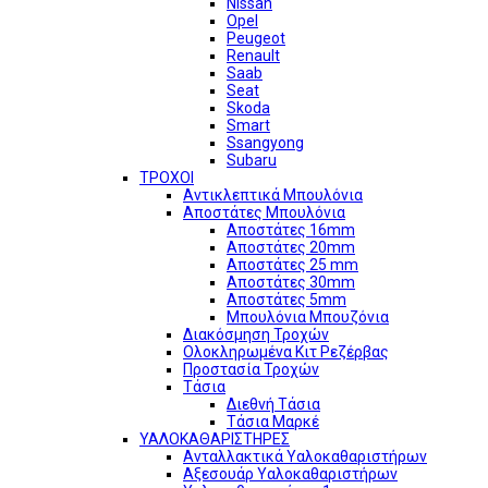
Nissan
Opel
Peugeot
Renault
Saab
Seat
Skoda
Smart
Ssangyong
Subaru
ΤΡΟΧΟΙ
Αντικλεπτικά Μπουλόνια
Αποστάτες Μπουλόνια
Αποστάτες 16mm
Αποστάτες 20mm
Αποστάτες 25 mm
Αποστάτες 30mm
Αποστάτες 5mm
Μπουλόνια Μπουζόνια
Διακόσμηση Τροχών
Ολοκληρωμένα Κιτ Ρεζέρβας
Προστασία Τροχών
Τάσια
Διεθνή Τάσια
Τάσια Μαρκέ
ΥΑΛΟΚΑΘΑΡΙΣΤΗΡΕΣ
Ανταλλακτικά Υαλοκαθαριστήρων
Αξεσουάρ Υαλοκαθαριστήρων