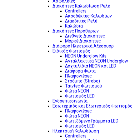
Ασφάλειες
Διακόπτες Καλωδίωση Ρελέ
Controllers
Ακροδέκτες Καλωδίων
Διακόπτες Ρελέ
Καλώδια
Διακόπτες Παραθύρων
Διεθνείς Διακόπτες
Μαρκέ Διακόπτες
Διάφορα Ηλεκτρικά Αξεσουάρ
Ειδικός Φωτισμός
NEON Underglow Kits
Ανταλλακτικά NEON Underglow
Δαχτυλίδια NEON και LED
Διάφορα Φώτα
Πλαφονιέρες
Στρόμπο (Strobe)
Ταινίες Φωτισμού
Φώτα NEON
Φωτισμός LED
Ενδοεπικοινωνία
Εσωτερικός και Εξωτερικός Φωτισμός
Πλαφονιέρες
Φώτα NEON
Φωτιζόμενα Γράμματα LED
Φωτισμός LED
Ηλεκτρική Καλωδίωση
Controllers