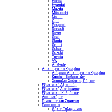
Honda
Hyundai
Mazda
Mitsubishi
Nissan
Opel
Peugeot
Renault
Rover
Seat
Skoda
Smart
Subaru
Suzuki
Toyota
VW
Διεθνείς
Διακοσμητικά Χρωμίου
Διάφορα Διακοσμητικά Χρωμίου
Καπάκια Καθρεπτών
Χερούλια Χούφτες Πόρτας
Εξωτερικά Αξεσουάρ
Εξωτερική Διακόσμηση
Εξωτερικοί Καθρέπτες
Λασπωτήρες
Πινακίδες και Σήμανση
Προστασία
Θήκες Τηλεφώνου