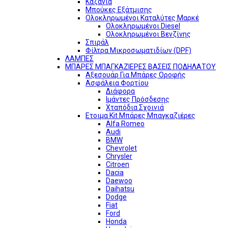
Καζάνια
Μπούκες Εξάτμισης
Ολοκληρωμένοι Καταλύτες Μαρκέ
Ολοκληρωμένοι Diesel
Ολοκληρωμένοι Βενζίνης
Σπιράλ
Φίλτρα Μικροσωματιδίων (DPF)
ΛΑΜΠΕΣ
ΜΠΑΡΕΣ ΜΠΑΓΚΑΖΙΕΡΕΣ ΒΑΣΕΙΣ ΠΟΔΗΛΑΤΟΥ
Αξεσουάρ Για Μπάρες Οροφής
Ασφάλεια Φορτίου
Διάφορα
Ιμάντες Πρόσδεσης
Χταπόδια Σχοινιά
Ετοιμα Kit Μπάρες Μπαγκαζιέρες
Alfa Romeo
Audi
BMW
Chevrolet
Chrysler
Citroen
Dacia
Daewoo
Daihatsu
Dodge
Fiat
Ford
Honda