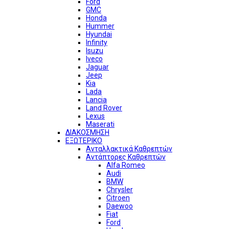
Ford
GMC
Honda
Hummer
Hyundai
Infinity
Isuzu
Iveco
Jaguar
Jeep
Kia
Lada
Lancia
Land Rover
Lexus
Maserati
ΔΙΑΚΟΣΜΗΣΗ
ΕΞΩΤΕΡΙΚΟ
Ανταλλακτικά Καθρεπτών
Αντάπτορες Καθρεπτών
Alfa Romeo
Audi
BMW
Chrysler
Citroen
Daewoo
Fiat
Ford