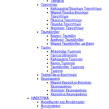
Τασάκια
Ταχύτητες
Καλύμματα Πόμολων Ταχυτήτων
Μαρκέ Πόμολα Φούσκες
Ταχυτήτων
Πλαίσια Ταχυτήτων
Πόμολα Ταχυτήτων
Φούσκες Ταχυτήτων
Τεμπέληδες
Βάσεις Τεμπέλη
Διεθνείς Τεμπέληδες
Μαρκέ Τεμπέληδες με Βάση
Τιμόνι
Αξεσουάρ Τιμονιού
Γάντια Οδήγησης
Καλύμματα Τιμονιού
Κώνοι Τιμονιού
Τεμπέληδες Τιμονιού
Τιμόνια
Τραπεζάκια Φορτηγών
Χειρόφρενο
Μαρκέ Χερούλια Φούσκες
Χειροφρένου
Φούσκες Χειροφρένου
Χερούλια Χειροφρένου
ΗΛΕΚΤΡΙΚΑ
Ανορθωτές και Αντάπτορες
Αντιστάσεις