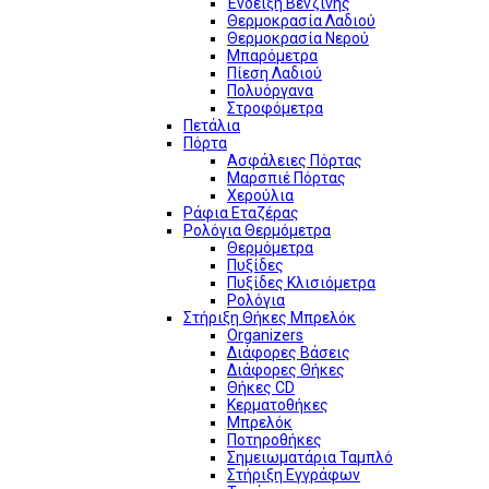
Ένδειξη Βενζίνης
Θερμοκρασία Λαδιού
Θερμοκρασία Νερού
Μπαρόμετρα
Πίεση Λαδιού
Πολυόργανα
Στροφόμετρα
Πετάλια
Πόρτα
Ασφάλειες Πόρτας
Μαρσπιέ Πόρτας
Χερούλια
Ράφια Εταζέρας
Ρολόγια Θερμόμετρα
Θερμόμετρα
Πυξίδες
Πυξίδες Κλισιόμετρα
Ρολόγια
Στήριξη Θήκες Μπρελόκ
Organizers
Διάφορες Βάσεις
Διάφορες Θήκες
Θήκες CD
Κερματοθήκες
Μπρελόκ
Ποτηροθήκες
Σημειωματάρια Ταμπλό
Στήριξη Εγγράφων