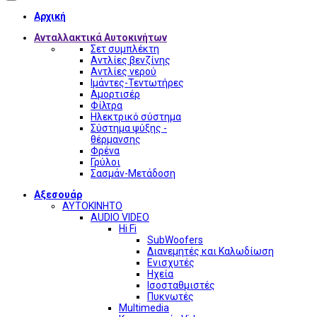
Αρχική
Ανταλλακτικά Αυτοκινήτων
Σετ συμπλέκτη
Αντλίες βενζίνης
Αντλίες νερού
Ιμάντες-Τεντωτήρες
Αμορτισέρ
Φίλτρα
Ηλεκτρικό σύστημα
Σύστημα ψύξης -
θέρμανσης
Φρένα
Γρύλοι
Σασμάν-Μετάδοση
Αξεσουάρ
ΑΥΤΟΚΙΝΗΤΟ
AUDIO VIDEO
Hi Fi
SubWoofers
Διανεμητές και Καλωδίωση
Ενισχυτές
Ηχεία
Ισοσταθμιστές
Πυκνωτές
Multimedia