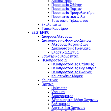
Λασπωτήρες
Προστασία Οθόνης
Προστασία Πόρτας
Προστασία Προφυλακτήρα
Προστατευτικά Φιλμ
Τσαντάκια Τηλεφώνου
Σκαλοπάτια
Τάπες Καυσίμου
ΕΣΩΤΕΡΙΚΟ
Διάφορα Αξεσουάρ
Διαχωριστικά Φορτίου Δίχτυα
Αξεσουάρ Κατοικιδίων
Διαχωριστικά Πλέγματα
Ελαστικά Δίχτυα
Εσωτερικοί Καθρέπτες
Ηλιοπροστασία
Ηλιοπροστασίες Οπίσθιες
Ηλιοπροστασίες Παρ Μπριζ
Ηλιοπροστασίες Πλαϊνές
Κουρτινάκια Μαρκέ
Κουρτίνες
Οργανα
Hallmeter
Vacuum
Αμπερόμετρα
Αξεσουάρ και Μέρη Οργάνων
Βολτόμετρα
Δαχτυλίδια Οργάνων