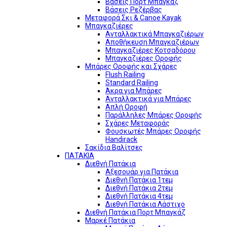
Βάσεις Πορτ Μπαγκάζ
Βάσεις Ρεζέρβας
Μεταφορά Σκι & Canoe Kayak
Μπαγκαζιέρες
Ανταλλακτικά Μπαγκαζιέρων
Αποθήκευση Μπαγκαζιέρων
Μπαγκαζιέρες Κοτσαδόρου
Μπαγκαζιέρες Οροφής
Μπάρες Οροφής και Σχάρες
Flush Railing
Standard Railing
Άκρα για Μπάρες
Ανταλλακτικά για Μπάρες
Απλή Οροφή
Παράλληλες Μπάρες Οροφής
Σχάρες Μεταφοράς
Φουσκωτές Μπάρες Οροφής
Handirack
Σακίδια Βαλίτσες
ΠΑΤΑΚΙΑ
Διεθνή Πατάκια
Αξεσουάρ για Πατάκια
Διεθνή Πατάκια 1τεμ
Διεθνή Πατάκια 2τεμ
Διεθνή Πατάκια 4τεμ
Διεθνή Πατάκια Λάστιχο
Διεθνή Πατάκια Πορτ Μπαγκάζ
Μαρκέ Πατάκια