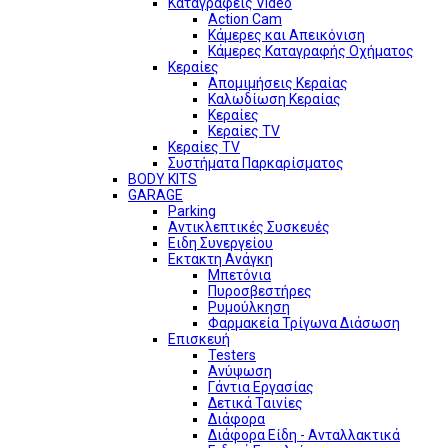
Καταγραφείς Video
Action Cam
Κάμερες και Απεικόνιση
Κάμερες Καταγραφής Οχήματος
Κεραίες
Απομιμήσεις Κεραίας
Καλωδίωση Κεραίας
Κεραίες
Κεραίες TV
Κεραίες TV
Συστήματα Παρκαρίσματος
BODY KITS
GARAGE
Parking
Αντικλεπτικές Συσκευές
Ειδη Συνεργείου
Εκτακτη Ανάγκη
Μπετόνια
Πυροσβεστήρες
Ρυμούλκηση
Φαρμακεία Τρίγωνα Διάσωση
Επισκευή
Testers
Ανύψωση
Γάντια Εργασίας
Δετικά Ταινίες
Διάφορα
Διάφορα Είδη - Ανταλλακτικά