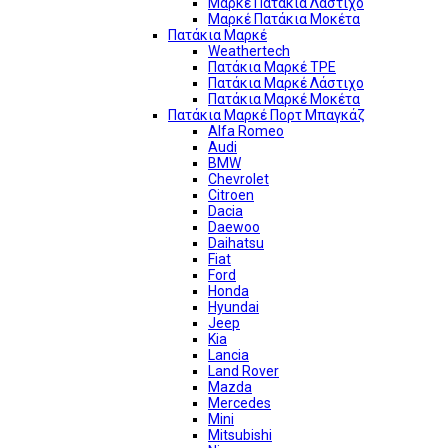
Μαρκέ Πατάκια Λάστιχο
Μαρκέ Πατάκια Μοκέτα
Πατάκια Μαρκέ
Weathertech
Πατάκια Μαρκέ TPE
Πατάκια Μαρκέ Λάστιχο
Πατάκια Μαρκέ Μοκέτα
Πατάκια Μαρκέ Πορτ Μπαγκάζ
Alfa Romeo
Audi
BMW
Chevrolet
Citroen
Dacia
Daewoo
Daihatsu
Fiat
Ford
Honda
Hyundai
Jeep
Kia
Lancia
Land Rover
Mazda
Mercedes
Mini
Mitsubishi