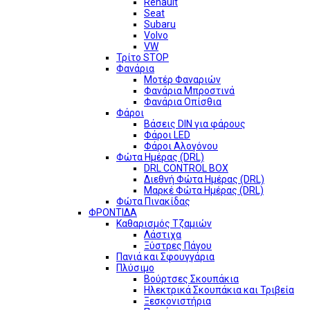
Renault
Seat
Subaru
Volvo
VW
Τρίτο STOP
Φανάρια
Μοτέρ Φαναριών
Φανάρια Μπροστινά
Φανάρια Οπίσθια
Φάροι
Βάσεις DIN για φάρους
Φάροι LED
Φάροι Αλογόνου
Φώτα Ημέρας (DRL)
DRL CONTROL BOX
Διεθνή Φώτα Ημέρας (DRL)
Μαρκέ Φώτα Ημέρας (DRL)
Φώτα Πινακίδας
ΦΡΟΝΤΙΔΑ
Καθαρισμός Τζαμιών
Λάστιχα
Ξύστρες Πάγου
Πανιά και Σφουγγάρια
Πλύσιμο
Βούρτσες Σκουπάκια
Ηλεκτρικά Σκουπάκια και Τριβεία
Ξεσκονιστήρια