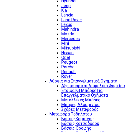
Hyundai
Jeep
Kia
Lancia
Land Rover
Lexus
Mahindra
Mazda
Mercedes
Mini
Mitsubishi
Nissan
Opel
Peugeot
Porche
Renault
Rover
Λύσεις για Επαγγελματικά Οχήματα
Αξεσουάρ και Ασφάλεια Φορτίου
Έτοιμα Kit Μπάρες Για
Επαγγελματικά Οχήματα
Μεταλλικές Μπάρες
Μπάρες Αλουμινίου
Σχάρες Μεταφοράς
Μεταφορά Ποδηλάτου
Βάσεις Καμπίνας
Βάσεις Κοτσαδόρου
Βάσεις Οροφής