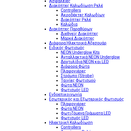
Ασφάλειες
Διακόπτες Καλωδίωση Ρελέ
Controllers
Ακροδέκτες Καλωδίων
Διακόπτες Ρελέ
Καλώδια
Διακόπτες Παραθύρων
Διεθνείς Διακόπτες
Μαρκέ Διακόπτες
Διάφορα Ηλεκτρικά Αξεσουάρ
Ειδικός Φωτισμός
NEON Underglow Kits
Ανταλλακτικά NEON Underglow
Δαχτυλίδια NEON και LED
Διάφορα Φώτα
Πλαφονιέρες
Στρόμπο (Strobe)
Ταινίες Φωτισμού
Φώτα NEON
Φωτισμός LED
Ενδοεπικοινωνία
Εσωτερικός και Εξωτερικός Φωτισμός
Πλαφονιέρες
Φώτα NEON
Φωτιζόμενα Γράμματα LED
Φωτισμός LED
Ηλεκτρική Καλωδίωση
Controllers