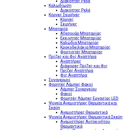
Διακόπτες Ρελέ
Καλωδίωση
Διακόπτες Ρελέ
Κόρνες Σειρήνες
Κόρνες
Σειρήνες
Μπαταρία
Αξεσουάρ Μπαταρίας
Εκκινητές Μπαταρίας
Καλώδια Μπαταρίας
Κροκοδειλάκια Μπαταρίας
Φορτιστές Μπαταρίας
Πρίζες και Φις Αναπτήρα
Αναπτήρες
Διάφορες Πρίζες και Φις
Πρίζες Αναπτήρα
Φις Αναπτήρα
Συναγερμοί
Φορητές Λάμπες Φακοί
Λάμπες Συνεργείου
Φακοί
Φορητές Λάμπες Εργασίας LED
Ψυγεία Ανεμιστήρες Θερμαντικά και
Σκεύη
Ανεμιστήρες Θερμαντικά
Ψυγεία Ανεμιστήρες Θερμαντικά Σκεύη
Ανεμιστήρες Αυτοκινήτου
Θερμαντικά