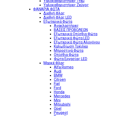
Υαλοκαθαριστήρες 1τεμ
Υαλοκαθαριστήρες Ζεύγος
ΦΑΝΑΡΙΑ ΦΩΤΑ
Διεθνή Φλας
Διεθνή Φλας LED
Εξωτερικά Φώτα
Ανακλαστήρες
ΒΑΣΕΙΣ ΠΡΟΒΟΛΕΩΝ
Εξωτερικά Οπίσθια Φώτα
Εξωτερικά Φώτα LED
Εξωτερικά Φώτα Αλογόνου
Καλωδίωση Τρέιλερ
Μπροστινά Φώτα
Οπίσθια Φώτα
Φώτα Εργασίας LED
Μαρκέ Φλας
Alfa Romeo
Audi
BMW
Citroen
Fiat
Ford
Honda
Mercedes
Mini
Mitsubishi
Opel
Peugeot