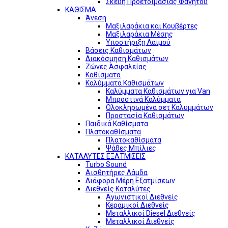
Σκεύη Προετοιμασίας Φαγητού
ΚΑΘΙΣΜΑ
Άνεση
Μαξιλαράκια και Κουβέρτες
Μαξιλαράκια Μέσης
Υποστήριξη Λαιμού
Βάσεις Καθισμάτων
Διακόσμηση Καθισμάτων
Ζώνες Ασφαλείας
Καθίσματα
Καλύμματα Καθισμάτων
Καλύμματα Καθισμάτων για Van
Μπροστινά Καλύμματα
Ολοκληρωμένα σετ Καλυμμάτων
Προστασία Καθισμάτων
Παιδικά Καθίσματα
Πλατοκαθίσματα
Πλατοκαθίσματα
Ψάθες Μπίλιες
ΚΑΤΑΛΥΤΕΣ ΕΞΑΤΜΙΣΕΙΣ
Turbo Sound
Αισθητήρες Λάμδα
Διάφορα Μέρη Εξατμίσεων
Διεθνείς Καταλύτες
Αγωνιστικοί Διεθνείς
Κεραμικοί Διεθνείς
Μεταλλικοί Diesel Διεθνείς
Μεταλλικοί Διεθνείς