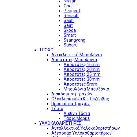
Nissan
Opel
Peugeot
Renault
Saab
Seat
Skoda
Smart
Ssangyong
Subaru
ΤΡΟΧΟΙ
Αντικλεπτικά Μπουλόνια
Αποστάτες Μπουλόνια
Αποστάτες 16mm
Αποστάτες 20mm
Αποστάτες 25 mm
Αποστάτες 30mm
Αποστάτες 5mm
Μπουλόνια Μπουζόνια
Διακόσμηση Τροχών
Ολοκληρωμένα Κιτ Ρεζέρβας
Προστασία Τροχών
Τάσια
Διεθνή Τάσια
Τάσια Μαρκέ
ΥΑΛΟΚΑΘΑΡΙΣΤΗΡΕΣ
Ανταλλακτικά Υαλοκαθαριστήρων
Αξεσουάρ Υαλοκαθαριστήρων