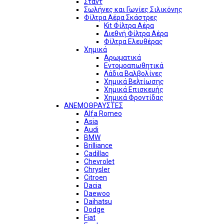
Σταντ
Σωλήνες και Γωνίες Σιλικόνης
Φίλτρα Αέρα Σκάστρες
Kit Φίλτρα Αέρα
Διεθνή Φίλτρα Αέρα
Φίλτρα Ελευθέρας
Χημικά
Αρωματικά
Εντομοαπωθητικά
Λάδια Βαλβολίνες
Χημικά Βελτίωσης
Χημικά Επισκευής
Χημικά Φροντίδας
ΑΝΕΜΟΘΡΑΥΣΤΕΣ
Alfa Romeo
Asia
Audi
BMW
Brilliance
Cadillac
Chevrolet
Chrysler
Citroen
Dacia
Daewoo
Daihatsu
Dodge
Fiat