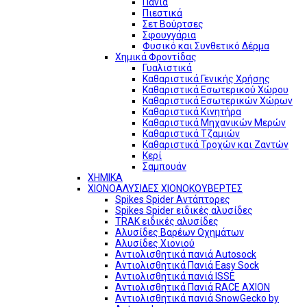
Πανιά
Πιεστικά
Σετ Βούρτσες
Σφουγγάρια
Φυσικό και Συνθετικό Δέρμα
Χημικά Φροντίδας
Γυαλιστικά
Καθαριστικά Γενικής Χρήσης
Καθαριστικά Εσωτερικού Χώρου
Καθαριστικά Εσωτερικών Χώρων
Καθαριστικά Κινητήρα
Καθαριστικά Μηχανικών Μερών
Καθαριστικά Τζαμιών
Καθαριστικά Τροχών και Ζαντών
Κερί
Σαμπουάν
ΧΗΜΙΚΑ
ΧΙΟΝΟΑΛΥΣΙΔΕΣ ΧΙΟΝΟΚΟΥΒΕΡΤΕΣ
Spikes Spider Αντάπτορες
Spikes Spider ειδικές αλυσίδες
TRAK ειδικές αλυσίδες
Αλυσίδες Βαρέων Οχημάτων
Αλυσίδες Χιονιού
Αντιολισθητικά πανιά Autosock
Αντιολισθητικά Πανιά Easy Sock
Αντιολισθητικά πανιά ISSE
Αντιολισθητικά Πανιά RACE AXION
Αντιολισθητικά πανιά SnowGecko by