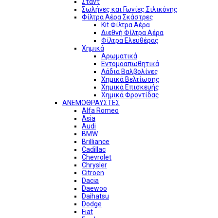
Σταντ
Σωλήνες και Γωνίες Σιλικόνης
Φίλτρα Αέρα Σκάστρες
Kit Φίλτρα Αέρα
Διεθνή Φίλτρα Αέρα
Φίλτρα Ελευθέρας
Χημικά
Αρωματικά
Εντομοαπωθητικά
Λάδια Βαλβολίνες
Χημικά Βελτίωσης
Χημικά Επισκευής
Χημικά Φροντίδας
ΑΝΕΜΟΘΡΑΥΣΤΕΣ
Alfa Romeo
Asia
Audi
BMW
Brilliance
Cadillac
Chevrolet
Chrysler
Citroen
Dacia
Daewoo
Daihatsu
Dodge
Fiat