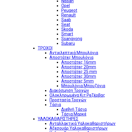
Nissan
Opel
Peugeot
Renault
Saab
Seat
Skoda
Smart
Ssangyong
Subaru
ΤΡΟΧΟΙ
Αντικλεπτικά Μπουλόνια
Αποστάτες Μπουλόνια
Αποστάτες 16mm
Αποστάτες 20mm
Αποστάτες 25 mm
Αποστάτες 30mm
Αποστάτες 5mm
Μπουλόνια Μπουζόνια
Διακόσμηση Τροχών
Ολοκληρωμένα Κιτ Ρεζέρβας
Προστασία Τροχών
Τάσια
Διεθνή Τάσια
Τάσια Μαρκέ
ΥΑΛΟΚΑΘΑΡΙΣΤΗΡΕΣ
Ανταλλακτικά Υαλοκαθαριστήρων
Αξεσουάρ Υαλοκαθαριστήρων