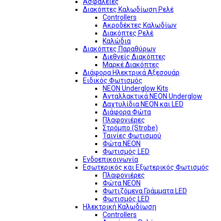
Ασφάλειες
Διακόπτες Καλωδίωση Ρελέ
Controllers
Ακροδέκτες Καλωδίων
Διακόπτες Ρελέ
Καλώδια
Διακόπτες Παραθύρων
Διεθνείς Διακόπτες
Μαρκέ Διακόπτες
Διάφορα Ηλεκτρικά Αξεσουάρ
Ειδικός Φωτισμός
NEON Underglow Kits
Ανταλλακτικά NEON Underglow
Δαχτυλίδια NEON και LED
Διάφορα Φώτα
Πλαφονιέρες
Στρόμπο (Strobe)
Ταινίες Φωτισμού
Φώτα NEON
Φωτισμός LED
Ενδοεπικοινωνία
Εσωτερικός και Εξωτερικός Φωτισμός
Πλαφονιέρες
Φώτα NEON
Φωτιζόμενα Γράμματα LED
Φωτισμός LED
Ηλεκτρική Καλωδίωση
Controllers