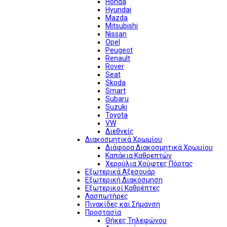
Honda
Hyundai
Mazda
Mitsubishi
Nissan
Opel
Peugeot
Renault
Rover
Seat
Skoda
Smart
Subaru
Suzuki
Toyota
VW
Διεθνείς
Διακοσμητικά Χρωμίου
Διάφορα Διακοσμητικά Χρωμίου
Καπάκια Καθρεπτών
Χερούλια Χούφτες Πόρτας
Εξωτερικά Αξεσουάρ
Εξωτερική Διακόσμηση
Εξωτερικοί Καθρέπτες
Λασπωτήρες
Πινακίδες και Σήμανση
Προστασία
Θήκες Τηλεφώνου