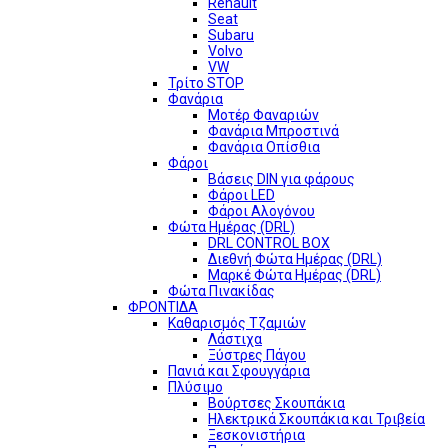
Renault
Seat
Subaru
Volvo
VW
Τρίτο STOP
Φανάρια
Μοτέρ Φαναριών
Φανάρια Μπροστινά
Φανάρια Οπίσθια
Φάροι
Βάσεις DIN για φάρους
Φάροι LED
Φάροι Αλογόνου
Φώτα Ημέρας (DRL)
DRL CONTROL BOX
Διεθνή Φώτα Ημέρας (DRL)
Μαρκέ Φώτα Ημέρας (DRL)
Φώτα Πινακίδας
ΦΡΟΝΤΙΔΑ
Καθαρισμός Τζαμιών
Λάστιχα
Ξύστρες Πάγου
Πανιά και Σφουγγάρια
Πλύσιμο
Βούρτσες Σκουπάκια
Ηλεκτρικά Σκουπάκια και Τριβεία
Ξεσκονιστήρια