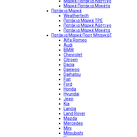
Μαρκέ Πατάκια Λάστιχο
Μαρκέ Πατάκια Μοκέτα
Πατάκια Μαρκέ
Weathertech
Πατάκια Μαρκέ TPE
Πατάκια Μαρκέ Λάστιχο
Πατάκια Μαρκέ Μοκέτα
Πατάκια Μαρκέ Πορτ Μπαγκάζ
Alfa Romeo
Audi
BMW
Chevrolet
Citroen
Dacia
Daewoo
Daihatsu
Fiat
Ford
Honda
Hyundai
Jeep
Kia
Lancia
Land Rover
Mazda
Mercedes
Mini
Mitsubishi