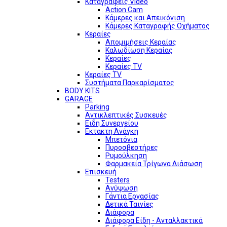
Καταγραφείς Video
Action Cam
Κάμερες και Απεικόνιση
Κάμερες Καταγραφής Οχήματος
Κεραίες
Απομιμήσεις Κεραίας
Καλωδίωση Κεραίας
Κεραίες
Κεραίες TV
Κεραίες TV
Συστήματα Παρκαρίσματος
BODY KITS
GARAGE
Parking
Αντικλεπτικές Συσκευές
Ειδη Συνεργείου
Εκτακτη Ανάγκη
Μπετόνια
Πυροσβεστήρες
Ρυμούλκηση
Φαρμακεία Τρίγωνα Διάσωση
Επισκευή
Testers
Ανύψωση
Γάντια Εργασίας
Δετικά Ταινίες
Διάφορα
Διάφορα Είδη - Ανταλλακτικά