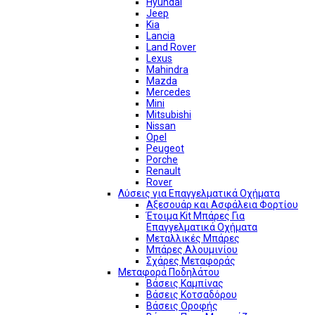
Hyundai
Jeep
Kia
Lancia
Land Rover
Lexus
Mahindra
Mazda
Mercedes
Mini
Mitsubishi
Nissan
Opel
Peugeot
Porche
Renault
Rover
Λύσεις για Επαγγελματικά Οχήματα
Αξεσουάρ και Ασφάλεια Φορτίου
Έτοιμα Kit Μπάρες Για
Επαγγελματικά Οχήματα
Μεταλλικές Μπάρες
Μπάρες Αλουμινίου
Σχάρες Μεταφοράς
Μεταφορά Ποδηλάτου
Βάσεις Καμπίνας
Βάσεις Κοτσαδόρου
Βάσεις Οροφής