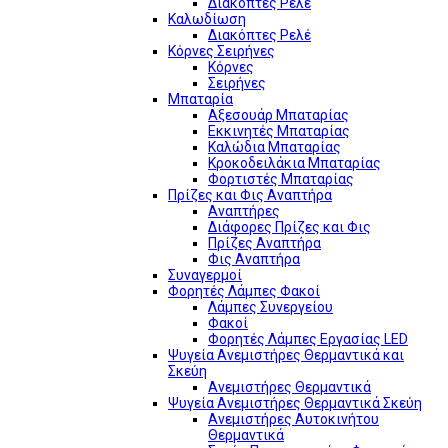
Διακόπτες Ρελέ
Καλωδίωση
Διακόπτες Ρελέ
Κόρνες Σειρήνες
Κόρνες
Σειρήνες
Μπαταρία
Αξεσουάρ Μπαταρίας
Εκκινητές Μπαταρίας
Καλώδια Μπαταρίας
Κροκοδειλάκια Μπαταρίας
Φορτιστές Μπαταρίας
Πρίζες και Φις Αναπτήρα
Αναπτήρες
Διάφορες Πρίζες και Φις
Πρίζες Αναπτήρα
Φις Αναπτήρα
Συναγερμοί
Φορητές Λάμπες Φακοί
Λάμπες Συνεργείου
Φακοί
Φορητές Λάμπες Εργασίας LED
Ψυγεία Ανεμιστήρες Θερμαντικά και
Σκεύη
Ανεμιστήρες Θερμαντικά
Ψυγεία Ανεμιστήρες Θερμαντικά Σκεύη
Ανεμιστήρες Αυτοκινήτου
Θερμαντικά