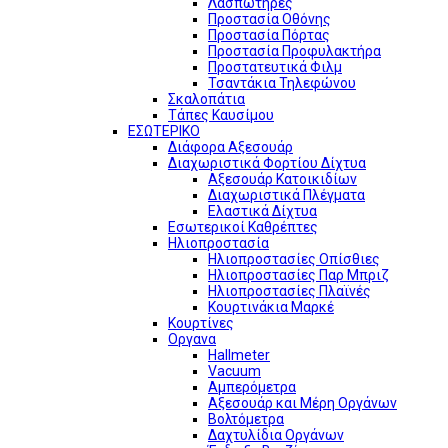
Λασπωτήρες
Προστασία Οθόνης
Προστασία Πόρτας
Προστασία Προφυλακτήρα
Προστατευτικά Φιλμ
Τσαντάκια Τηλεφώνου
Σκαλοπάτια
Τάπες Καυσίμου
ΕΣΩΤΕΡΙΚΟ
Διάφορα Αξεσουάρ
Διαχωριστικά Φορτίου Δίχτυα
Αξεσουάρ Κατοικιδίων
Διαχωριστικά Πλέγματα
Ελαστικά Δίχτυα
Εσωτερικοί Καθρέπτες
Ηλιοπροστασία
Ηλιοπροστασίες Οπίσθιες
Ηλιοπροστασίες Παρ Μπριζ
Ηλιοπροστασίες Πλαϊνές
Κουρτινάκια Μαρκέ
Κουρτίνες
Οργανα
Hallmeter
Vacuum
Αμπερόμετρα
Αξεσουάρ και Μέρη Οργάνων
Βολτόμετρα
Δαχτυλίδια Οργάνων