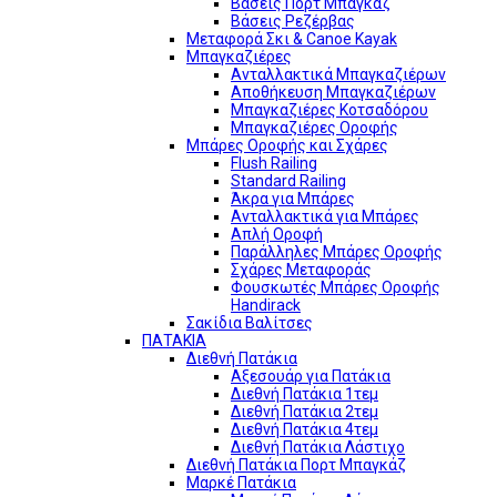
Βάσεις Πορτ Μπαγκάζ
Βάσεις Ρεζέρβας
Μεταφορά Σκι & Canoe Kayak
Μπαγκαζιέρες
Ανταλλακτικά Μπαγκαζιέρων
Αποθήκευση Μπαγκαζιέρων
Μπαγκαζιέρες Κοτσαδόρου
Μπαγκαζιέρες Οροφής
Μπάρες Οροφής και Σχάρες
Flush Railing
Standard Railing
Άκρα για Μπάρες
Ανταλλακτικά για Μπάρες
Απλή Οροφή
Παράλληλες Μπάρες Οροφής
Σχάρες Μεταφοράς
Φουσκωτές Μπάρες Οροφής
Handirack
Σακίδια Βαλίτσες
ΠΑΤΑΚΙΑ
Διεθνή Πατάκια
Αξεσουάρ για Πατάκια
Διεθνή Πατάκια 1τεμ
Διεθνή Πατάκια 2τεμ
Διεθνή Πατάκια 4τεμ
Διεθνή Πατάκια Λάστιχο
Διεθνή Πατάκια Πορτ Μπαγκάζ
Μαρκέ Πατάκια