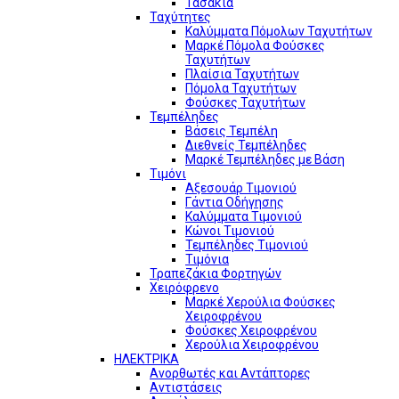
Τασάκια
Ταχύτητες
Καλύμματα Πόμολων Ταχυτήτων
Μαρκέ Πόμολα Φούσκες
Ταχυτήτων
Πλαίσια Ταχυτήτων
Πόμολα Ταχυτήτων
Φούσκες Ταχυτήτων
Τεμπέληδες
Βάσεις Τεμπέλη
Διεθνείς Τεμπέληδες
Μαρκέ Τεμπέληδες με Βάση
Τιμόνι
Αξεσουάρ Τιμονιού
Γάντια Οδήγησης
Καλύμματα Τιμονιού
Κώνοι Τιμονιού
Τεμπέληδες Τιμονιού
Τιμόνια
Τραπεζάκια Φορτηγών
Χειρόφρενο
Μαρκέ Χερούλια Φούσκες
Χειροφρένου
Φούσκες Χειροφρένου
Χερούλια Χειροφρένου
ΗΛΕΚΤΡΙΚΑ
Ανορθωτές και Αντάπτορες
Αντιστάσεις