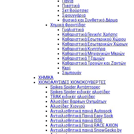
Πανιά
Πιεστικά
Σετ Βούρτσες
Σφουγγάρια
Φυσικό και Συνθετικό Δέρμα
Χημικά Φροντίδας
Γυαλιστικά
Καθαριστικά Γενικής Χρήσης
Καθαριστικά Εσωτερικού Χώρου
Καθαριστικά Εσωτερικών Χώρων
Καθαριστικά Κινητήρα
Καθαριστικά Μηχανικών Μερών
Καθαριστικά Τζαμιών
Καθαριστικά Τροχών και Ζαντών
Κερί
Σαμπουάν
ΧΗΜΙΚΑ
ΧΙΟΝΟΑΛΥΣΙΔΕΣ ΧΙΟΝΟΚΟΥΒΕΡΤΕΣ
Spikes Spider Αντάπτορες
Spikes Spider ειδικές αλυσίδες
TRAK ειδικές αλυσίδες
Αλυσίδες Βαρέων Οχημάτων
Αλυσίδες Χιονιού
Αντιολισθητικά πανιά Autosock
Αντιολισθητικά Πανιά Easy Sock
Αντιολισθητικά πανιά ISSE
Αντιολισθητικά Πανιά RACE AXION
Αντιολισθητικά πανιά SnowGecko by