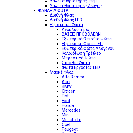
Υαλοκαθαριστήρες 1τεμ
Υαλοκαθαριστήρες Ζεύγος
ΦΑΝΑΡΙΑ ΦΩΤΑ
Διεθνή Φλας
Διεθνή Φλας LED
Εξωτερικά Φώτα
Ανακλαστήρες
ΒΑΣΕΙΣ ΠΡΟΒΟΛΕΩΝ
Εξωτερικά Οπίσθια Φώτα
Εξωτερικά Φώτα LED
Εξωτερικά Φώτα Αλογόνου
Καλωδίωση Τρέιλερ
Μπροστινά Φώτα
Οπίσθια Φώτα
Φώτα Εργασίας LED
Μαρκέ Φλας
Alfa Romeo
Audi
BMW
Citroen
Fiat
Ford
Honda
Mercedes
Mini
Mitsubishi
Opel
Peugeot