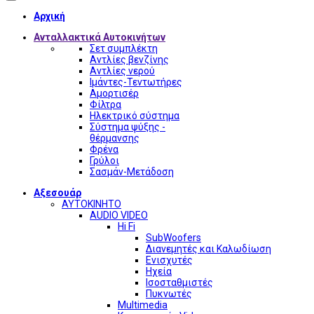
Αρχική
Ανταλλακτικά Αυτοκινήτων
Σετ συμπλέκτη
Αντλίες βενζίνης
Αντλίες νερού
Ιμάντες-Τεντωτήρες
Αμορτισέρ
Φίλτρα
Ηλεκτρικό σύστημα
Σύστημα ψύξης -
θέρμανσης
Φρένα
Γρύλοι
Σασμάν-Μετάδοση
Αξεσουάρ
ΑΥΤΟΚΙΝΗΤΟ
AUDIO VIDEO
Hi Fi
SubWoofers
Διανεμητές και Καλωδίωση
Ενισχυτές
Ηχεία
Ισοσταθμιστές
Πυκνωτές
Multimedia