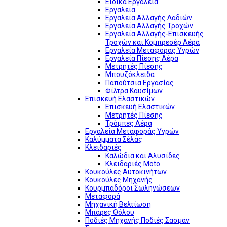
Ειδικά Εργαλεία
Εργαλεία
Εργαλεία Αλλαγής Λαδιών
Εργαλεία Αλλαγής Τροχών
Εργαλεία Αλλαγής-Επισκευής
Τροχών και Κομπρεσέρ Αέρα
Εργαλεία Μεταφοράς Υγρών
Εργαλεία Πίεσης Αέρα
Μετρητές Πίεσης
Μπουζόκλειδα
Παπούτσια Εργασίας
Φίλτρα Καυσίμων
Επισκευή Ελαστικών
Επισκευή Ελαστικών
Μετρητές Πίεσης
Τρόμπες Αέρα
Εργαλεία Μεταφοράς Υγρών
Καλύμματα Σέλας
Κλειδαριές
Καλώδια και Αλυσίδες
Κλειδαριές Moto
Κουκούλες Αυτοκινήτων
Κουκούλες Μηχανής
Κουρμπαδόροι Σωληνώσεων
Μεταφορά
Μηχανική Βελτίωση
Μπάρες Θόλου
Ποδιές Μηχανής Ποδιές Σασμάν