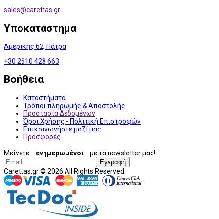
sales@
carettas.gr
Υποκατάστημα
Αμερικής 62, Πάτρα
+30 2610 428 663
Βοήθεια
Καταστήματα
Τρόποι πληρωμής & Αποστολής
Προστασία Δεδομένων
Όροι Χρήσης - Πολιτική Επιστροφών
Επικοινωνήστε μαζί μας
Προσφορές
Μείνετε
ενημερωμένοι
με τα newsletter μας!
Εγγραφή
Carettas.gr © 2026 All Rights Reserved.