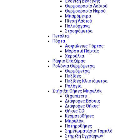
Ένδειξη Βενζίνης
Θερμοκρασία Λαδιού
Θερμοκρασία Νερού
Μπαρόμετρα
Πίεση Λαδιού
Πολυόργανα
Στροφόμετρα
Πετάλια
Πόρτα
Ασφάλειες Πόρτας
Μαρσπιέ Πόρτας
Χερούλια
Ράφια Εταζέρας
Ρολόγια Θερμόμετρα
Θερμόμετρα
Πυξίδες
Πυξίδες Κλισιόμετρα
Ρολόγια
Στήριξη Θήκες Μπρελόκ
Organizers
Διάφορες Βάσεις
Διάφορες Θήκες
Θήκες CD
Κερματοθήκες
Μπρελόκ
Ποτηροθήκες
Σημειωματάρια Ταμπλό
Στήριξη Εγγράφων