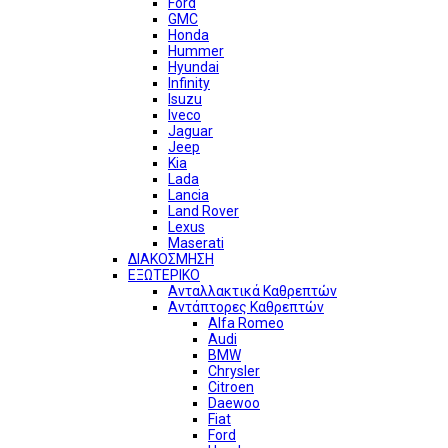
Ford
GMC
Honda
Hummer
Hyundai
Infinity
Isuzu
Iveco
Jaguar
Jeep
Kia
Lada
Lancia
Land Rover
Lexus
Maserati
ΔΙΑΚΟΣΜΗΣΗ
ΕΞΩΤΕΡΙΚΟ
Ανταλλακτικά Καθρεπτών
Αντάπτορες Καθρεπτών
Alfa Romeo
Audi
BMW
Chrysler
Citroen
Daewoo
Fiat
Ford