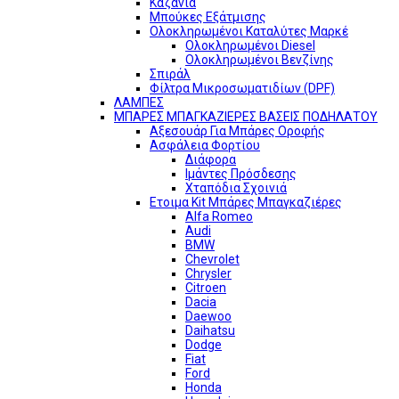
Καζάνια
Μπούκες Εξάτμισης
Ολοκληρωμένοι Καταλύτες Μαρκέ
Ολοκληρωμένοι Diesel
Ολοκληρωμένοι Βενζίνης
Σπιράλ
Φίλτρα Μικροσωματιδίων (DPF)
ΛΑΜΠΕΣ
ΜΠΑΡΕΣ ΜΠΑΓΚΑΖΙΕΡΕΣ ΒΑΣΕΙΣ ΠΟΔΗΛΑΤΟΥ
Αξεσουάρ Για Μπάρες Οροφής
Ασφάλεια Φορτίου
Διάφορα
Ιμάντες Πρόσδεσης
Χταπόδια Σχοινιά
Ετοιμα Kit Μπάρες Μπαγκαζιέρες
Alfa Romeo
Audi
BMW
Chevrolet
Chrysler
Citroen
Dacia
Daewoo
Daihatsu
Dodge
Fiat
Ford
Honda