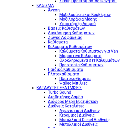
Σκεύη Προετοιμασίας Φαγητού
ΚΑΘΙΣΜΑ
Άνεση
Μαξιλαράκια και Κουβέρτες
Μαξιλαράκια Μέσης
Υποστήριξη Λαιμού
Βάσεις Καθισμάτων
Διακόσμηση Καθισμάτων
Ζώνες Ασφαλείας
Καθίσματα
Καλύμματα Καθισμάτων
Καλύμματα Καθισμάτων για Van
Μπροστινά Καλύμματα
Ολοκληρωμένα σετ Καλυμμάτων
Προστασία Καθισμάτων
Παιδικά Καθίσματα
Πλατοκαθίσματα
Πλατοκαθίσματα
Ψάθες Μπίλιες
ΚΑΤΑΛΥΤΕΣ ΕΞΑΤΜΙΣΕΙΣ
Turbo Sound
Αισθητήρες Λάμδα
Διάφορα Μέρη Εξατμίσεων
Διεθνείς Καταλύτες
Αγωνιστικοί Διεθνείς
Κεραμικοί Διεθνείς
Μεταλλικοί Diesel Διεθνείς
Μεταλλικοί Διεθνείς