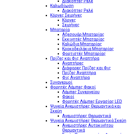
Διακόπτες Ρελέ
Καλωδίωση
Διακόπτες Ρελέ
Κόρνες Σειρήνες
Κόρνες
Σειρήνες
Μπαταρία
Αξεσουάρ Μπαταρίας
Εκκινητές Μπαταρίας
Καλώδια Μπαταρίας
Κροκοδειλάκια Μπαταρίας
Φορτιστές Μπαταρίας
Πρίζες και Φις Αναπτήρα
Αναπτήρες
Διάφορες Πρίζες και Φις
Πρίζες Αναπτήρα
Φις Αναπτήρα
Συναγερμοί
Φορητές Λάμπες Φακοί
Λάμπες Συνεργείου
Φακοί
Φορητές Λάμπες Εργασίας LED
Ψυγεία Ανεμιστήρες Θερμαντικά και
Σκεύη
Ανεμιστήρες Θερμαντικά
Ψυγεία Ανεμιστήρες Θερμαντικά Σκεύη
Ανεμιστήρες Αυτοκινήτου
Θερμαντικά