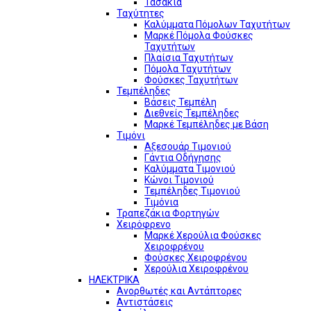
Τασάκια
Ταχύτητες
Καλύμματα Πόμολων Ταχυτήτων
Μαρκέ Πόμολα Φούσκες
Ταχυτήτων
Πλαίσια Ταχυτήτων
Πόμολα Ταχυτήτων
Φούσκες Ταχυτήτων
Τεμπέληδες
Βάσεις Τεμπέλη
Διεθνείς Τεμπέληδες
Μαρκέ Τεμπέληδες με Βάση
Τιμόνι
Αξεσουάρ Τιμονιού
Γάντια Οδήγησης
Καλύμματα Τιμονιού
Κώνοι Τιμονιού
Τεμπέληδες Τιμονιού
Τιμόνια
Τραπεζάκια Φορτηγών
Χειρόφρενο
Μαρκέ Χερούλια Φούσκες
Χειροφρένου
Φούσκες Χειροφρένου
Χερούλια Χειροφρένου
ΗΛΕΚΤΡΙΚΑ
Ανορθωτές και Αντάπτορες
Αντιστάσεις