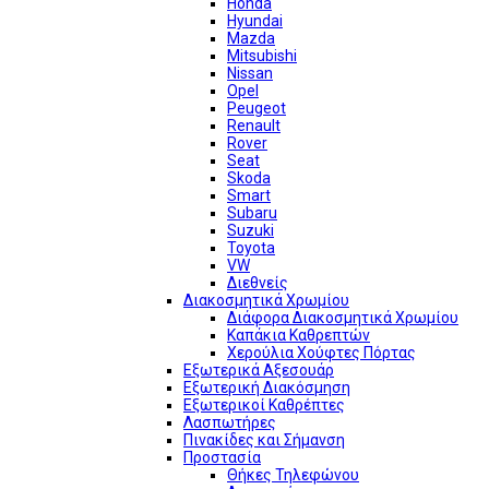
Honda
Hyundai
Mazda
Mitsubishi
Nissan
Opel
Peugeot
Renault
Rover
Seat
Skoda
Smart
Subaru
Suzuki
Toyota
VW
Διεθνείς
Διακοσμητικά Χρωμίου
Διάφορα Διακοσμητικά Χρωμίου
Καπάκια Καθρεπτών
Χερούλια Χούφτες Πόρτας
Εξωτερικά Αξεσουάρ
Εξωτερική Διακόσμηση
Εξωτερικοί Καθρέπτες
Λασπωτήρες
Πινακίδες και Σήμανση
Προστασία
Θήκες Τηλεφώνου