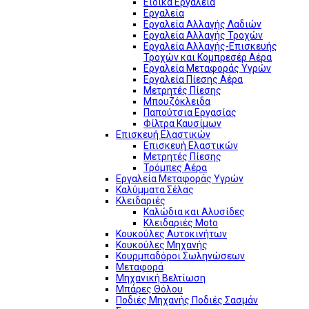
Ειδικά Εργαλεία
Εργαλεία
Εργαλεία Αλλαγής Λαδιών
Εργαλεία Αλλαγής Τροχών
Εργαλεία Αλλαγής-Επισκευής
Τροχών και Κομπρεσέρ Αέρα
Εργαλεία Μεταφοράς Υγρών
Εργαλεία Πίεσης Αέρα
Μετρητές Πίεσης
Μπουζόκλειδα
Παπούτσια Εργασίας
Φίλτρα Καυσίμων
Επισκευή Ελαστικών
Επισκευή Ελαστικών
Μετρητές Πίεσης
Τρόμπες Αέρα
Εργαλεία Μεταφοράς Υγρών
Καλύμματα Σέλας
Κλειδαριές
Καλώδια και Αλυσίδες
Κλειδαριές Moto
Κουκούλες Αυτοκινήτων
Κουκούλες Μηχανής
Κουρμπαδόροι Σωληνώσεων
Μεταφορά
Μηχανική Βελτίωση
Μπάρες Θόλου
Ποδιές Μηχανής Ποδιές Σασμάν