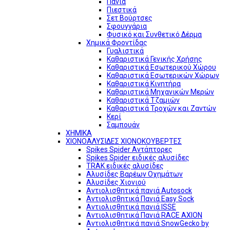
Πανιά
Πιεστικά
Σετ Βούρτσες
Σφουγγάρια
Φυσικό και Συνθετικό Δέρμα
Χημικά Φροντίδας
Γυαλιστικά
Καθαριστικά Γενικής Χρήσης
Καθαριστικά Εσωτερικού Χώρου
Καθαριστικά Εσωτερικών Χώρων
Καθαριστικά Κινητήρα
Καθαριστικά Μηχανικών Μερών
Καθαριστικά Τζαμιών
Καθαριστικά Τροχών και Ζαντών
Κερί
Σαμπουάν
ΧΗΜΙΚΑ
ΧΙΟΝΟΑΛΥΣΙΔΕΣ ΧΙΟΝΟΚΟΥΒΕΡΤΕΣ
Spikes Spider Αντάπτορες
Spikes Spider ειδικές αλυσίδες
TRAK ειδικές αλυσίδες
Αλυσίδες Βαρέων Οχημάτων
Αλυσίδες Χιονιού
Αντιολισθητικά πανιά Autosock
Αντιολισθητικά Πανιά Easy Sock
Αντιολισθητικά πανιά ISSE
Αντιολισθητικά Πανιά RACE AXION
Αντιολισθητικά πανιά SnowGecko by