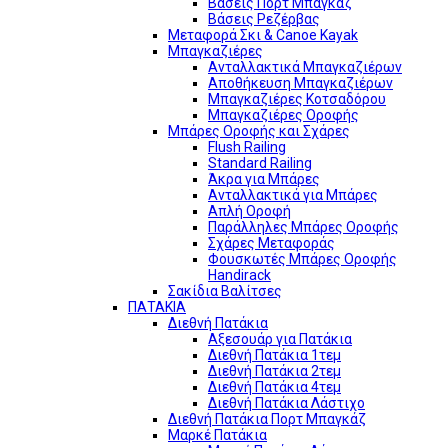
Βάσεις Πορτ Μπαγκάζ
Βάσεις Ρεζέρβας
Μεταφορά Σκι & Canoe Kayak
Μπαγκαζιέρες
Ανταλλακτικά Μπαγκαζιέρων
Αποθήκευση Μπαγκαζιέρων
Μπαγκαζιέρες Κοτσαδόρου
Μπαγκαζιέρες Οροφής
Μπάρες Οροφής και Σχάρες
Flush Railing
Standard Railing
Άκρα για Μπάρες
Ανταλλακτικά για Μπάρες
Απλή Οροφή
Παράλληλες Μπάρες Οροφής
Σχάρες Μεταφοράς
Φουσκωτές Μπάρες Οροφής
Handirack
Σακίδια Βαλίτσες
ΠΑΤΑΚΙΑ
Διεθνή Πατάκια
Αξεσουάρ για Πατάκια
Διεθνή Πατάκια 1τεμ
Διεθνή Πατάκια 2τεμ
Διεθνή Πατάκια 4τεμ
Διεθνή Πατάκια Λάστιχο
Διεθνή Πατάκια Πορτ Μπαγκάζ
Μαρκέ Πατάκια