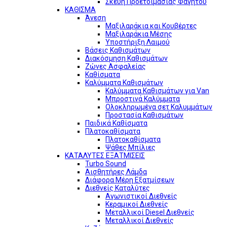
Σκεύη Προετοιμασίας Φαγητού
ΚΑΘΙΣΜΑ
Άνεση
Μαξιλαράκια και Κουβέρτες
Μαξιλαράκια Μέσης
Υποστήριξη Λαιμού
Βάσεις Καθισμάτων
Διακόσμηση Καθισμάτων
Ζώνες Ασφαλείας
Καθίσματα
Καλύμματα Καθισμάτων
Καλύμματα Καθισμάτων για Van
Μπροστινά Καλύμματα
Ολοκληρωμένα σετ Καλυμμάτων
Προστασία Καθισμάτων
Παιδικά Καθίσματα
Πλατοκαθίσματα
Πλατοκαθίσματα
Ψάθες Μπίλιες
ΚΑΤΑΛΥΤΕΣ ΕΞΑΤΜΙΣΕΙΣ
Turbo Sound
Αισθητήρες Λάμδα
Διάφορα Μέρη Εξατμίσεων
Διεθνείς Καταλύτες
Αγωνιστικοί Διεθνείς
Κεραμικοί Διεθνείς
Μεταλλικοί Diesel Διεθνείς
Μεταλλικοί Διεθνείς