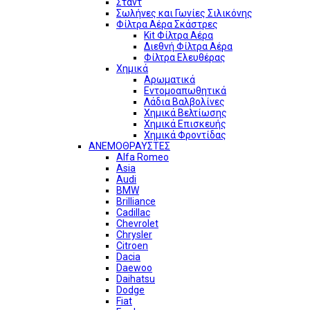
Σταντ
Σωλήνες και Γωνίες Σιλικόνης
Φίλτρα Αέρα Σκάστρες
Kit Φίλτρα Αέρα
Διεθνή Φίλτρα Αέρα
Φίλτρα Ελευθέρας
Χημικά
Αρωματικά
Εντομοαπωθητικά
Λάδια Βαλβολίνες
Χημικά Βελτίωσης
Χημικά Επισκευής
Χημικά Φροντίδας
ΑΝΕΜΟΘΡΑΥΣΤΕΣ
Alfa Romeo
Asia
Audi
BMW
Brilliance
Cadillac
Chevrolet
Chrysler
Citroen
Dacia
Daewoo
Daihatsu
Dodge
Fiat