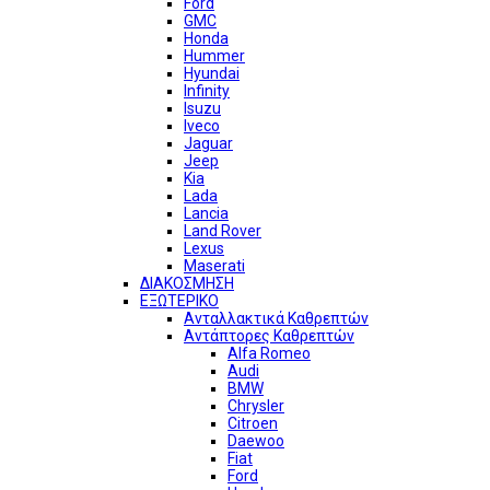
Ford
GMC
Honda
Hummer
Hyundai
Infinity
Isuzu
Iveco
Jaguar
Jeep
Kia
Lada
Lancia
Land Rover
Lexus
Maserati
ΔΙΑΚΟΣΜΗΣΗ
ΕΞΩΤΕΡΙΚΟ
Ανταλλακτικά Καθρεπτών
Αντάπτορες Καθρεπτών
Alfa Romeo
Audi
BMW
Chrysler
Citroen
Daewoo
Fiat
Ford