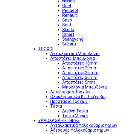
Nissan
Opel
Peugeot
Renault
Saab
Seat
Skoda
Smart
Ssangyong
Subaru
ΤΡΟΧΟΙ
Αντικλεπτικά Μπουλόνια
Αποστάτες Μπουλόνια
Αποστάτες 16mm
Αποστάτες 20mm
Αποστάτες 25 mm
Αποστάτες 30mm
Αποστάτες 5mm
Μπουλόνια Μπουζόνια
Διακόσμηση Τροχών
Ολοκληρωμένα Κιτ Ρεζέρβας
Προστασία Τροχών
Τάσια
Διεθνή Τάσια
Τάσια Μαρκέ
ΥΑΛΟΚΑΘΑΡΙΣΤΗΡΕΣ
Ανταλλακτικά Υαλοκαθαριστήρων
Αξεσουάρ Υαλοκαθαριστήρων