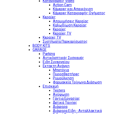
Καταγραφείς Video
Action Cam
Κάμερες και Απεικόνιση
Κάμερες Καταγραφής Οχήματος
Κεραίες
Απομιμήσεις Κεραίας
Καλωδίωση Κεραίας
Κεραίες
Κεραίες TV
Κεραίες TV
Συστήματα Παρκαρίσματος
BODY KITS
GARAGE
Parking
Αντικλεπτικές Συσκευές
Ειδη Συνεργείου
Εκτακτη Ανάγκη
Μπετόνια
Πυροσβεστήρες
Ρυμούλκηση
Φαρμακεία Τρίγωνα Διάσωση
Επισκευή
Testers
Ανύψωση
Γάντια Εργασίας
Δετικά Ταινίες
Διάφορα
Διάφορα Είδη - Ανταλλακτικά