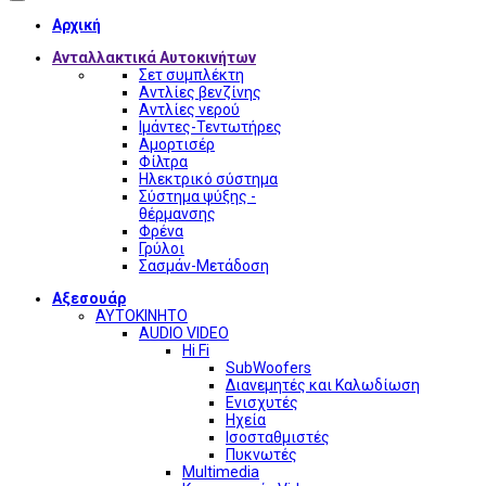
Αρχική
Ανταλλακτικά Αυτοκινήτων
Σετ συμπλέκτη
Αντλίες βενζίνης
Αντλίες νερού
Ιμάντες-Τεντωτήρες
Αμορτισέρ
Φίλτρα
Ηλεκτρικό σύστημα
Σύστημα ψύξης -
θέρμανσης
Φρένα
Γρύλοι
Σασμάν-Μετάδοση
Αξεσουάρ
ΑΥΤΟΚΙΝΗΤΟ
AUDIO VIDEO
Hi Fi
SubWoofers
Διανεμητές και Καλωδίωση
Ενισχυτές
Ηχεία
Ισοσταθμιστές
Πυκνωτές
Multimedia