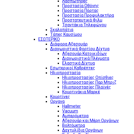
Λασπωτήρες
Προστασία Οθόνης
Προστασία Πόρτας
Προστασία Προφυλακτήρα
Προστατευτικά Φιλμ
Τσαντάκια Τηλεφώνου
Σκαλοπάτια
Τάπες Καυσίμου
ΕΣΩΤΕΡΙΚΟ
Διάφορα Αξεσουάρ
Διαχωριστικά Φορτίου Δίχτυα
Αξεσουάρ Κατοικιδίων
Διαχωριστικά Πλέγματα
Ελαστικά Δίχτυα
Εσωτερικοί Καθρέπτες
Ηλιοπροστασία
Ηλιοπροστασίες Οπίσθιες
Ηλιοπροστασίες Παρ Μπριζ
Ηλιοπροστασίες Πλαϊνές
Κουρτινάκια Μαρκέ
Κουρτίνες
Οργανα
Hallmeter
Vacuum
Αμπερόμετρα
Αξεσουάρ και Μέρη Οργάνων
Βολτόμετρα
Δαχτυλίδια Οργάνων