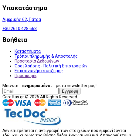
Υποκατάστημα
Αμερικής 62, Πάτρα
+30 2610 428 663
Βοήθεια
Καταστήματα
Τρόποι πληρωμής & Αποστολής
Προστασία Δεδομένων
Όροι Χρήσης - Πολιτική Επιστροφών
Επικοινωνήστε μαζί μας
Προσφορές
Μείνετε
ενημερωμένοι
με τα newsletter μας!
Εγγραφή
Carettas.gr © 2026 All Rights Reserved.
Δεν επιτρέπεται η αντιγραφή των στοιχείων που εμφανίζονται
εδώ, και κυρίως της βάσης δεδομένων συνολικά. Απαγορεύεται η