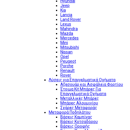
Hyundai
Jeep
Kia
Lancia
Land Rover
Lexus
Mahindra
Mazda
Mercedes
Mini
Mitsubishi
Nissan
Opel
Peugeot
Porche
Renault
Rover
Λύσεις για Επαγγελματικά Οχήματα
Αξεσουάρ και Ασφάλεια Φορτίου
Έτοιμα Kit Μπάρες Για
Επαγγελματικά Οχήματα
Μεταλλικές Μπάρες
Μπάρες Αλουμινίου
Σχάρες Μεταφοράς
Μεταφορά Ποδηλάτου
Βάσεις Καμπίνας
Βάσεις Κοτσαδόρου
Βάσεις Οροφής