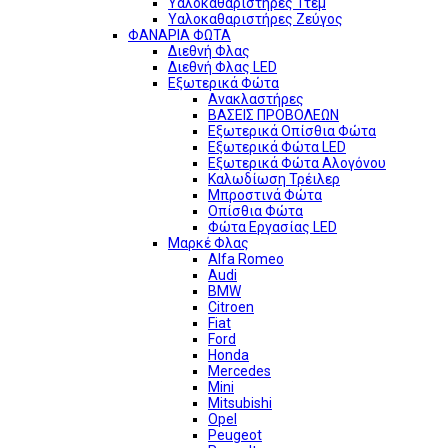
Υαλοκαθαριστήρες 1τεμ
Υαλοκαθαριστήρες Ζεύγος
ΦΑΝΑΡΙΑ ΦΩΤΑ
Διεθνή Φλας
Διεθνή Φλας LED
Εξωτερικά Φώτα
Ανακλαστήρες
ΒΑΣΕΙΣ ΠΡΟΒΟΛΕΩΝ
Εξωτερικά Οπίσθια Φώτα
Εξωτερικά Φώτα LED
Εξωτερικά Φώτα Αλογόνου
Καλωδίωση Τρέιλερ
Μπροστινά Φώτα
Οπίσθια Φώτα
Φώτα Εργασίας LED
Μαρκέ Φλας
Alfa Romeo
Audi
BMW
Citroen
Fiat
Ford
Honda
Mercedes
Mini
Mitsubishi
Opel
Peugeot