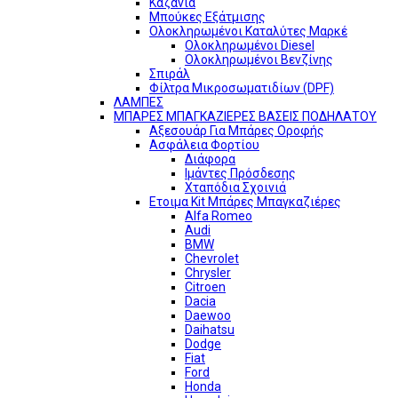
Καζάνια
Μπούκες Εξάτμισης
Ολοκληρωμένοι Καταλύτες Μαρκέ
Ολοκληρωμένοι Diesel
Ολοκληρωμένοι Βενζίνης
Σπιράλ
Φίλτρα Μικροσωματιδίων (DPF)
ΛΑΜΠΕΣ
ΜΠΑΡΕΣ ΜΠΑΓΚΑΖΙΕΡΕΣ ΒΑΣΕΙΣ ΠΟΔΗΛΑΤΟΥ
Αξεσουάρ Για Μπάρες Οροφής
Ασφάλεια Φορτίου
Διάφορα
Ιμάντες Πρόσδεσης
Χταπόδια Σχοινιά
Ετοιμα Kit Μπάρες Μπαγκαζιέρες
Alfa Romeo
Audi
BMW
Chevrolet
Chrysler
Citroen
Dacia
Daewoo
Daihatsu
Dodge
Fiat
Ford
Honda