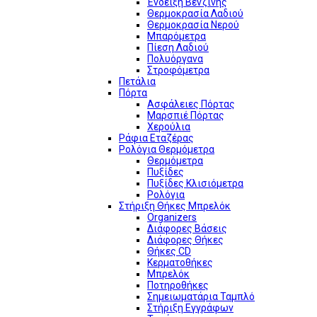
Ένδειξη Βενζίνης
Θερμοκρασία Λαδιού
Θερμοκρασία Νερού
Μπαρόμετρα
Πίεση Λαδιού
Πολυόργανα
Στροφόμετρα
Πετάλια
Πόρτα
Ασφάλειες Πόρτας
Μαρσπιέ Πόρτας
Χερούλια
Ράφια Εταζέρας
Ρολόγια Θερμόμετρα
Θερμόμετρα
Πυξίδες
Πυξίδες Κλισιόμετρα
Ρολόγια
Στήριξη Θήκες Μπρελόκ
Organizers
Διάφορες Βάσεις
Διάφορες Θήκες
Θήκες CD
Κερματοθήκες
Μπρελόκ
Ποτηροθήκες
Σημειωματάρια Ταμπλό
Στήριξη Εγγράφων