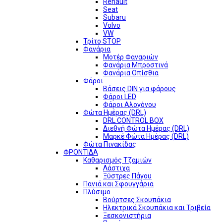
Renault
Seat
Subaru
Volvo
VW
Τρίτο STOP
Φανάρια
Μοτέρ Φαναριών
Φανάρια Μπροστινά
Φανάρια Οπίσθια
Φάροι
Βάσεις DIN για φάρους
Φάροι LED
Φάροι Αλογόνου
Φώτα Ημέρας (DRL)
DRL CONTROL BOX
Διεθνή Φώτα Ημέρας (DRL)
Μαρκέ Φώτα Ημέρας (DRL)
Φώτα Πινακίδας
ΦΡΟΝΤΙΔΑ
Καθαρισμός Τζαμιών
Λάστιχα
Ξύστρες Πάγου
Πανιά και Σφουγγάρια
Πλύσιμο
Βούρτσες Σκουπάκια
Ηλεκτρικά Σκουπάκια και Τριβεία
Ξεσκονιστήρια