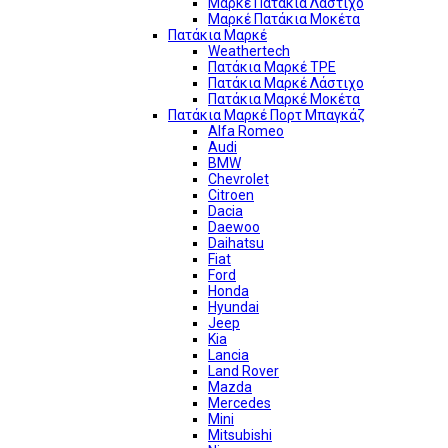
Μαρκέ Πατάκια Λάστιχο
Μαρκέ Πατάκια Μοκέτα
Πατάκια Μαρκέ
Weathertech
Πατάκια Μαρκέ TPE
Πατάκια Μαρκέ Λάστιχο
Πατάκια Μαρκέ Μοκέτα
Πατάκια Μαρκέ Πορτ Μπαγκάζ
Alfa Romeo
Audi
BMW
Chevrolet
Citroen
Dacia
Daewoo
Daihatsu
Fiat
Ford
Honda
Hyundai
Jeep
Kia
Lancia
Land Rover
Mazda
Mercedes
Mini
Mitsubishi