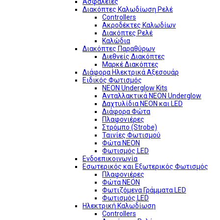
Ασφάλειες
Διακόπτες Καλωδίωση Ρελέ
Controllers
Ακροδέκτες Καλωδίων
Διακόπτες Ρελέ
Καλώδια
Διακόπτες Παραθύρων
Διεθνείς Διακόπτες
Μαρκέ Διακόπτες
Διάφορα Ηλεκτρικά Αξεσουάρ
Ειδικός Φωτισμός
NEON Underglow Kits
Ανταλλακτικά NEON Underglow
Δαχτυλίδια NEON και LED
Διάφορα Φώτα
Πλαφονιέρες
Στρόμπο (Strobe)
Ταινίες Φωτισμού
Φώτα NEON
Φωτισμός LED
Ενδοεπικοινωνία
Εσωτερικός και Εξωτερικός Φωτισμός
Πλαφονιέρες
Φώτα NEON
Φωτιζόμενα Γράμματα LED
Φωτισμός LED
Ηλεκτρική Καλωδίωση
Controllers