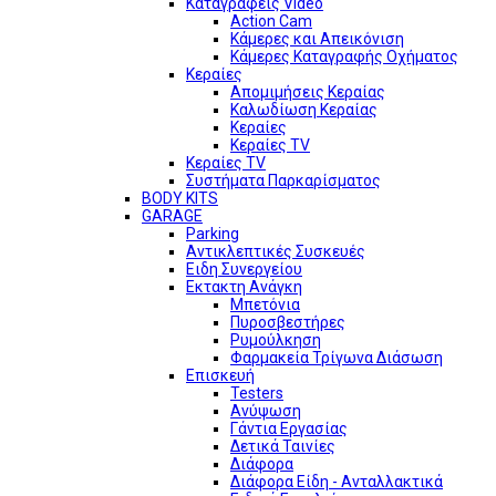
Καταγραφείς Video
Action Cam
Κάμερες και Απεικόνιση
Κάμερες Καταγραφής Οχήματος
Κεραίες
Απομιμήσεις Κεραίας
Καλωδίωση Κεραίας
Κεραίες
Κεραίες TV
Κεραίες TV
Συστήματα Παρκαρίσματος
BODY KITS
GARAGE
Parking
Αντικλεπτικές Συσκευές
Ειδη Συνεργείου
Εκτακτη Ανάγκη
Μπετόνια
Πυροσβεστήρες
Ρυμούλκηση
Φαρμακεία Τρίγωνα Διάσωση
Επισκευή
Testers
Ανύψωση
Γάντια Εργασίας
Δετικά Ταινίες
Διάφορα
Διάφορα Είδη - Ανταλλακτικά