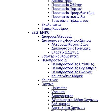
Λασπωτήρες
Προστασία Οθόνης
Προστασία Πόρτας
Προστασία Προφυλακτήρα
Προστατευτικά Φιλμ
Τσαντάκια Τηλεφώνου
Σκαλοπάτια
Τάπες Καυσίμου
ΕΣΩΤΕΡΙΚΟ
Διάφορα Αξεσουάρ
Διαχωριστικά Φορτίου Δίχτυα
Αξεσουάρ Κατοικιδίων
Διαχωριστικά Πλέγματα
Ελαστικά Δίχτυα
Εσωτερικοί Καθρέπτες
Ηλιοπροστασία
Ηλιοπροστασίες Οπίσθιες
Ηλιοπροστασίες Παρ Μπριζ
Ηλιοπροστασίες Πλαϊνές
Κουρτινάκια Μαρκέ
Κουρτίνες
Οργανα
Hallmeter
Vacuum
Αμπερόμετρα
Αξεσουάρ και Μέρη Οργάνων
Βολτόμετρα
Δαχτυλίδια Οργάνων