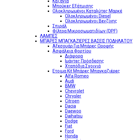
Καζάνια
Μπούκες Εξάτμισης
Ολοκληρωμένοι Καταλύτες Μαρκέ
Ολοκληρωμένοι Diesel
Ολοκληρωμένοι Βενζίνης
Σπιράλ
Φίλτρα Μικροσωματιδίων (DPF)
ΛΑΜΠΕΣ
ΜΠΑΡΕΣ ΜΠΑΓΚΑΖΙΕΡΕΣ ΒΑΣΕΙΣ ΠΟΔΗΛΑΤΟΥ
Αξεσουάρ Για Μπάρες Οροφής
Ασφάλεια Φορτίου
Διάφορα
Ιμάντες Πρόσδεσης
Χταπόδια Σχοινιά
Ετοιμα Kit Μπάρες Μπαγκαζιέρες
Alfa Romeo
Audi
BMW
Chevrolet
Chrysler
Citroen
Dacia
Daewoo
Daihatsu
Dodge
Fiat
Ford
Honda