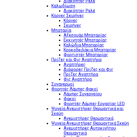
Διακόπτες Ρελέ
Καλωδίωση
Διακόπτες Ρελέ
Κόρνες Σειρήνες
Κόρνες
Σειρήνες
Μπαταρία
Αξεσουάρ Μπαταρίας
Εκκινητές Μπαταρίας
Καλώδια Μπαταρίας
Κροκοδειλάκια Μπαταρίας
Φορτιστές Μπαταρίας
Πρίζες και Φις Αναπτήρα
Αναπτήρες
Διάφορες Πρίζες και Φις
Πρίζες Αναπτήρα
Φις Αναπτήρα
Συναγερμοί
Φορητές Λάμπες Φακοί
Λάμπες Συνεργείου
Φακοί
Φορητές Λάμπες Εργασίας LED
Ψυγεία Ανεμιστήρες Θερμαντικά και
Σκεύη
Ανεμιστήρες Θερμαντικά
Ψυγεία Ανεμιστήρες Θερμαντικά Σκεύη
Ανεμιστήρες Αυτοκινήτου
Θερμαντικά