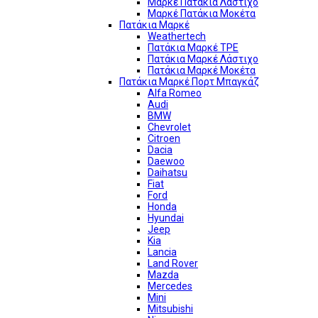
Μαρκέ Πατάκια Λάστιχο
Μαρκέ Πατάκια Μοκέτα
Πατάκια Μαρκέ
Weathertech
Πατάκια Μαρκέ TPE
Πατάκια Μαρκέ Λάστιχο
Πατάκια Μαρκέ Μοκέτα
Πατάκια Μαρκέ Πορτ Μπαγκάζ
Alfa Romeo
Audi
BMW
Chevrolet
Citroen
Dacia
Daewoo
Daihatsu
Fiat
Ford
Honda
Hyundai
Jeep
Kia
Lancia
Land Rover
Mazda
Mercedes
Mini
Mitsubishi