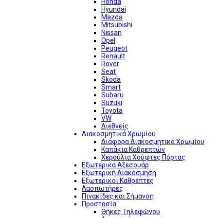
Honda
Hyundai
Mazda
Mitsubishi
Nissan
Opel
Peugeot
Renault
Rover
Seat
Skoda
Smart
Subaru
Suzuki
Toyota
VW
Διεθνείς
Διακοσμητικά Χρωμίου
Διάφορα Διακοσμητικά Χρωμίου
Καπάκια Καθρεπτών
Χερούλια Χούφτες Πόρτας
Εξωτερικά Αξεσουάρ
Εξωτερική Διακόσμηση
Εξωτερικοί Καθρέπτες
Λασπωτήρες
Πινακίδες και Σήμανση
Προστασία
Θήκες Τηλεφώνου