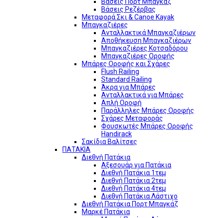
Βάσεις Πορτ Μπαγκάζ
Βάσεις Ρεζέρβας
Μεταφορά Σκι & Canoe Kayak
Μπαγκαζιέρες
Ανταλλακτικά Μπαγκαζιέρων
Αποθήκευση Μπαγκαζιέρων
Μπαγκαζιέρες Κοτσαδόρου
Μπαγκαζιέρες Οροφής
Μπάρες Οροφής και Σχάρες
Flush Railing
Standard Railing
Άκρα για Μπάρες
Ανταλλακτικά για Μπάρες
Απλή Οροφή
Παράλληλες Μπάρες Οροφής
Σχάρες Μεταφοράς
Φουσκωτές Μπάρες Οροφής
Handirack
Σακίδια Βαλίτσες
ΠΑΤΑΚΙΑ
Διεθνή Πατάκια
Αξεσουάρ για Πατάκια
Διεθνή Πατάκια 1τεμ
Διεθνή Πατάκια 2τεμ
Διεθνή Πατάκια 4τεμ
Διεθνή Πατάκια Λάστιχο
Διεθνή Πατάκια Πορτ Μπαγκάζ
Μαρκέ Πατάκια