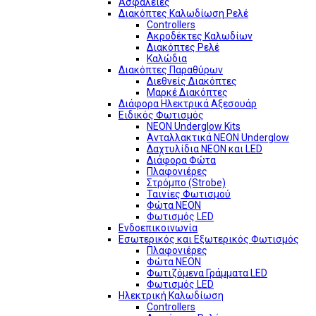
Ασφάλειες
Διακόπτες Καλωδίωση Ρελέ
Controllers
Ακροδέκτες Καλωδίων
Διακόπτες Ρελέ
Καλώδια
Διακόπτες Παραθύρων
Διεθνείς Διακόπτες
Μαρκέ Διακόπτες
Διάφορα Ηλεκτρικά Αξεσουάρ
Ειδικός Φωτισμός
NEON Underglow Kits
Ανταλλακτικά NEON Underglow
Δαχτυλίδια NEON και LED
Διάφορα Φώτα
Πλαφονιέρες
Στρόμπο (Strobe)
Ταινίες Φωτισμού
Φώτα NEON
Φωτισμός LED
Ενδοεπικοινωνία
Εσωτερικός και Εξωτερικός Φωτισμός
Πλαφονιέρες
Φώτα NEON
Φωτιζόμενα Γράμματα LED
Φωτισμός LED
Ηλεκτρική Καλωδίωση
Controllers