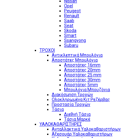
Nissan
Opel
Peugeot
Renault
Saab
Seat
Skoda
Smart
Ssangyong
Subaru
ΤΡΟΧΟΙ
Αντικλεπτικά Μπουλόνια
Αποστάτες Μπουλόνια
Αποστάτες 16mm
Αποστάτες 20mm
Αποστάτες 25 mm
Αποστάτες 30mm
Αποστάτες 5mm
Μπουλόνια Μπουζόνια
Διακόσμηση Τροχών
Ολοκληρωμένα Κιτ Ρεζέρβας
Προστασία Τροχών
Τάσια
Διεθνή Τάσια
Τάσια Μαρκέ
ΥΑΛΟΚΑΘΑΡΙΣΤΗΡΕΣ
Ανταλλακτικά Υαλοκαθαριστήρων
Αξεσουάρ Υαλοκαθαριστήρων