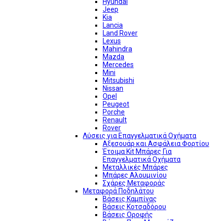
Hyundai
Jeep
Kia
Lancia
Land Rover
Lexus
Mahindra
Mazda
Mercedes
Mini
Mitsubishi
Nissan
Opel
Peugeot
Porche
Renault
Rover
Λύσεις για Επαγγελματικά Οχήματα
Αξεσουάρ και Ασφάλεια Φορτίου
Έτοιμα Kit Μπάρες Για
Επαγγελματικά Οχήματα
Μεταλλικές Μπάρες
Μπάρες Αλουμινίου
Σχάρες Μεταφοράς
Μεταφορά Ποδηλάτου
Βάσεις Καμπίνας
Βάσεις Κοτσαδόρου
Βάσεις Οροφής