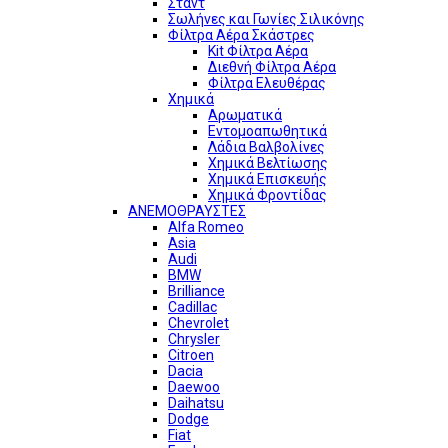
Σταντ
Σωλήνες και Γωνίες Σιλικόνης
Φίλτρα Αέρα Σκάστρες
Kit Φίλτρα Αέρα
Διεθνή Φίλτρα Αέρα
Φίλτρα Ελευθέρας
Χημικά
Αρωματικά
Εντομοαπωθητικά
Λάδια Βαλβολίνες
Χημικά Βελτίωσης
Χημικά Επισκευής
Χημικά Φροντίδας
ΑΝΕΜΟΘΡΑΥΣΤΕΣ
Alfa Romeo
Asia
Audi
BMW
Brilliance
Cadillac
Chevrolet
Chrysler
Citroen
Dacia
Daewoo
Daihatsu
Dodge
Fiat