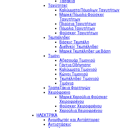
Τασάκια
Ταχύτητες
Καλύμματα Πόμολων Ταχυτήτων
Μαρκέ Πόμολα Φούσκες
Ταχυτήτων
Πλαίσια Ταχυτήτων
Πόμολα Ταχυτήτων
Φούσκες Ταχυτήτων
Τεμπέληδες
Βάσεις Τεμπέλη
Διεθνείς Τεμπέληδες
Μαρκέ Τεμπέληδες με Βάση
Τιμόνι
Αξεσουάρ Τιμονιού
Γάντια Οδήγησης
Καλύμματα Τιμονιού
Κώνοι Τιμονιού
Τεμπέληδες Τιμονιού
Τιμόνια
Τραπεζάκια Φορτηγών
Χειρόφρενο
Μαρκέ Χερούλια Φούσκες
Χειροφρένου
Φούσκες Χειροφρένου
Χερούλια Χειροφρένου
ΗΛΕΚΤΡΙΚΑ
Ανορθωτές και Αντάπτορες
Αντιστάσεις