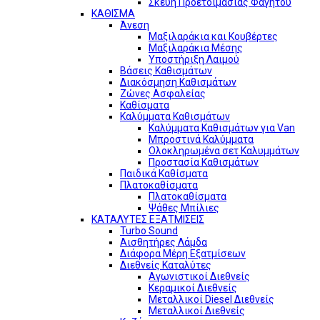
Σκεύη Προετοιμασίας Φαγητού
ΚΑΘΙΣΜΑ
Άνεση
Μαξιλαράκια και Κουβέρτες
Μαξιλαράκια Μέσης
Υποστήριξη Λαιμού
Βάσεις Καθισμάτων
Διακόσμηση Καθισμάτων
Ζώνες Ασφαλείας
Καθίσματα
Καλύμματα Καθισμάτων
Καλύμματα Καθισμάτων για Van
Μπροστινά Καλύμματα
Ολοκληρωμένα σετ Καλυμμάτων
Προστασία Καθισμάτων
Παιδικά Καθίσματα
Πλατοκαθίσματα
Πλατοκαθίσματα
Ψάθες Μπίλιες
ΚΑΤΑΛΥΤΕΣ ΕΞΑΤΜΙΣΕΙΣ
Turbo Sound
Αισθητήρες Λάμδα
Διάφορα Μέρη Εξατμίσεων
Διεθνείς Καταλύτες
Αγωνιστικοί Διεθνείς
Κεραμικοί Διεθνείς
Μεταλλικοί Diesel Διεθνείς
Μεταλλικοί Διεθνείς