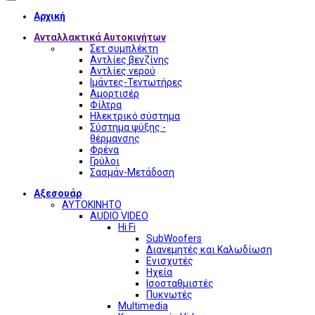
Αρχική
Ανταλλακτικά Αυτοκινήτων
Σετ συμπλέκτη
Αντλίες βενζίνης
Αντλίες νερού
Ιμάντες-Τεντωτήρες
Αμορτισέρ
Φίλτρα
Ηλεκτρικό σύστημα
Σύστημα ψύξης -
θέρμανσης
Φρένα
Γρύλοι
Σασμάν-Μετάδοση
Αξεσουάρ
ΑΥΤΟΚΙΝΗΤΟ
AUDIO VIDEO
Hi Fi
SubWoofers
Διανεμητές και Καλωδίωση
Ενισχυτές
Ηχεία
Ισοσταθμιστές
Πυκνωτές
Multimedia