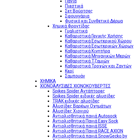
Πανιά
Πιεστικά
Σετ Βούρτσες
Σφουγγάρια
Φυσικό και Συνθετικό Δέρμα
Χημικά Φροντίδας
Γυαλιστικά
Καθαριστικά Γενικής Χρήσης
Καθαριστικά Εσωτερικού Χώρου
Καθαριστικά Εσωτερικών Χώρων
Καθαριστικά Κινητήρα
Καθαριστικά Μηχανικών Μερών
Καθαριστικά Τζαμιών
Καθαριστικά Τροχών και Ζαντών
Κερί
Σαμπουάν
ΧΗΜΙΚΑ
ΧΙΟΝΟΑΛΥΣΙΔΕΣ ΧΙΟΝΟΚΟΥΒΕΡΤΕΣ
Spikes Spider Αντάπτορες
Spikes Spider ειδικές αλυσίδες
TRAK ειδικές αλυσίδες
Αλυσίδες Βαρέων Οχημάτων
Αλυσίδες Χιονιού
Αντιολισθητικά πανιά Autosock
Αντιολισθητικά Πανιά Easy Sock
Αντιολισθητικά πανιά ISSE
Αντιολισθητικά Πανιά RACE AXION
Αντιολισθητικά πανιά SnowGecko by