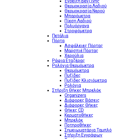
Ένδειξη Βενζίνης
Θερμοκρασία Λαδιού
Θερμοκρασία Νερού
Μπαρόμετρα
Πίεση Λαδιού
Πολυόργανα
Στροφόμετρα
Πετάλια
Πόρτα
Ασφάλειες Πόρτας
Μαρσπιέ Πόρτας
Χερούλια
Ράφια Εταζέρας
Ρολόγια Θερμόμετρα
Θερμόμετρα
Πυξίδες
Πυξίδες Κλισιόμετρα
Ρολόγια
Στήριξη Θήκες Μπρελόκ
Organizers
Διάφορες Βάσεις
Διάφορες Θήκες
Θήκες CD
Κερματοθήκες
Μπρελόκ
Ποτηροθήκες
Σημειωματάρια Ταμπλό
Στήριξη Εγγράφων