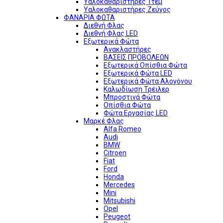
Υαλοκαθαριστήρες 1τεμ
Υαλοκαθαριστήρες Ζεύγος
ΦΑΝΑΡΙΑ ΦΩΤΑ
Διεθνή Φλας
Διεθνή Φλας LED
Εξωτερικά Φώτα
Ανακλαστήρες
ΒΑΣΕΙΣ ΠΡΟΒΟΛΕΩΝ
Εξωτερικά Οπίσθια Φώτα
Εξωτερικά Φώτα LED
Εξωτερικά Φώτα Αλογόνου
Καλωδίωση Τρέιλερ
Μπροστινά Φώτα
Οπίσθια Φώτα
Φώτα Εργασίας LED
Μαρκέ Φλας
Alfa Romeo
Audi
BMW
Citroen
Fiat
Ford
Honda
Mercedes
Mini
Mitsubishi
Opel
Peugeot