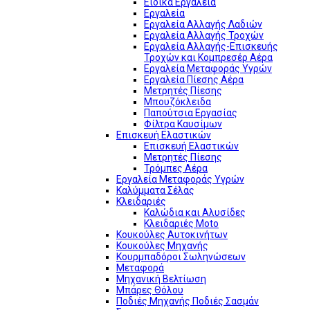
Ειδικά Εργαλεία
Εργαλεία
Εργαλεία Αλλαγής Λαδιών
Εργαλεία Αλλαγής Τροχών
Εργαλεία Αλλαγής-Επισκευής
Τροχών και Κομπρεσέρ Αέρα
Εργαλεία Μεταφοράς Υγρών
Εργαλεία Πίεσης Αέρα
Μετρητές Πίεσης
Μπουζόκλειδα
Παπούτσια Εργασίας
Φίλτρα Καυσίμων
Επισκευή Ελαστικών
Επισκευή Ελαστικών
Μετρητές Πίεσης
Τρόμπες Αέρα
Εργαλεία Μεταφοράς Υγρών
Καλύμματα Σέλας
Κλειδαριές
Καλώδια και Αλυσίδες
Κλειδαριές Moto
Κουκούλες Αυτοκινήτων
Κουκούλες Μηχανής
Κουρμπαδόροι Σωληνώσεων
Μεταφορά
Μηχανική Βελτίωση
Μπάρες Θόλου
Ποδιές Μηχανής Ποδιές Σασμάν