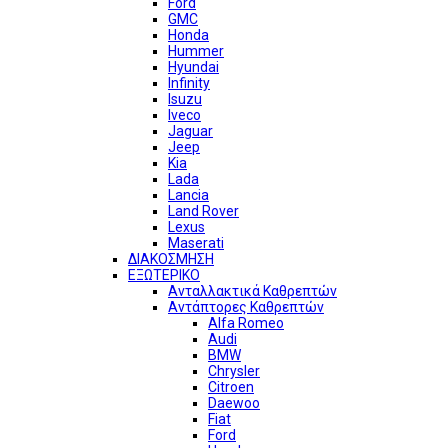
Ford
GMC
Honda
Hummer
Hyundai
Infinity
Isuzu
Iveco
Jaguar
Jeep
Kia
Lada
Lancia
Land Rover
Lexus
Maserati
ΔΙΑΚΟΣΜΗΣΗ
ΕΞΩΤΕΡΙΚΟ
Ανταλλακτικά Καθρεπτών
Αντάπτορες Καθρεπτών
Alfa Romeo
Audi
BMW
Chrysler
Citroen
Daewoo
Fiat
Ford