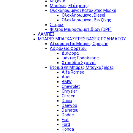
Καζάνια
Μπούκες Εξάτμισης
Ολοκληρωμένοι Καταλύτες Μαρκέ
Ολοκληρωμένοι Diesel
Ολοκληρωμένοι Βενζίνης
Σπιράλ
Φίλτρα Μικροσωματιδίων (DPF)
ΛΑΜΠΕΣ
ΜΠΑΡΕΣ ΜΠΑΓΚΑΖΙΕΡΕΣ ΒΑΣΕΙΣ ΠΟΔΗΛΑΤΟΥ
Αξεσουάρ Για Μπάρες Οροφής
Ασφάλεια Φορτίου
Διάφορα
Ιμάντες Πρόσδεσης
Χταπόδια Σχοινιά
Ετοιμα Kit Μπάρες Μπαγκαζιέρες
Alfa Romeo
Audi
BMW
Chevrolet
Chrysler
Citroen
Dacia
Daewoo
Daihatsu
Dodge
Fiat
Ford
Honda