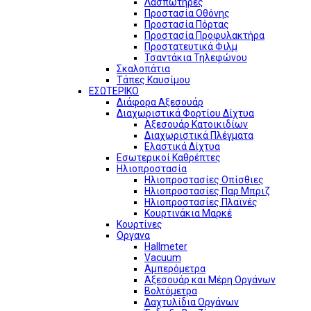
Λασπωτήρες
Προστασία Οθόνης
Προστασία Πόρτας
Προστασία Προφυλακτήρα
Προστατευτικά Φιλμ
Τσαντάκια Τηλεφώνου
Σκαλοπάτια
Τάπες Καυσίμου
ΕΣΩΤΕΡΙΚΟ
Διάφορα Αξεσουάρ
Διαχωριστικά Φορτίου Δίχτυα
Αξεσουάρ Κατοικιδίων
Διαχωριστικά Πλέγματα
Ελαστικά Δίχτυα
Εσωτερικοί Καθρέπτες
Ηλιοπροστασία
Ηλιοπροστασίες Οπίσθιες
Ηλιοπροστασίες Παρ Μπριζ
Ηλιοπροστασίες Πλαϊνές
Κουρτινάκια Μαρκέ
Κουρτίνες
Οργανα
Hallmeter
Vacuum
Αμπερόμετρα
Αξεσουάρ και Μέρη Οργάνων
Βολτόμετρα
Δαχτυλίδια Οργάνων