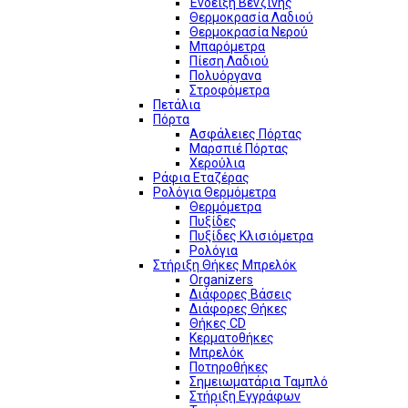
Ένδειξη Βενζίνης
Θερμοκρασία Λαδιού
Θερμοκρασία Νερού
Μπαρόμετρα
Πίεση Λαδιού
Πολυόργανα
Στροφόμετρα
Πετάλια
Πόρτα
Ασφάλειες Πόρτας
Μαρσπιέ Πόρτας
Χερούλια
Ράφια Εταζέρας
Ρολόγια Θερμόμετρα
Θερμόμετρα
Πυξίδες
Πυξίδες Κλισιόμετρα
Ρολόγια
Στήριξη Θήκες Μπρελόκ
Organizers
Διάφορες Βάσεις
Διάφορες Θήκες
Θήκες CD
Κερματοθήκες
Μπρελόκ
Ποτηροθήκες
Σημειωματάρια Ταμπλό
Στήριξη Εγγράφων