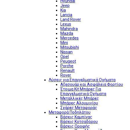
Hyundai
Jeep
Kia
Lancia
Land Rover
Lexus
Mahindra
Mazda
Mercedes
Mini
Mitsubishi
Nissan
Opel
Peugeot
Porche
Renault
Rover
Λύσεις για Επαγγελματικά Οχήματα
Αξεσουάρ και Ασφάλεια Φορτίου
Έτοιμα Kit Μπάρες Για
Επαγγελματικά Οχήματα
Μεταλλικές Μπάρες
Μπάρες Αλουμινίου
Σχάρες Μεταφοράς
Μεταφορά Ποδηλάτου
Βάσεις Καμπίνας
Βάσεις Κοτσαδόρου
Βάσεις Οροφής