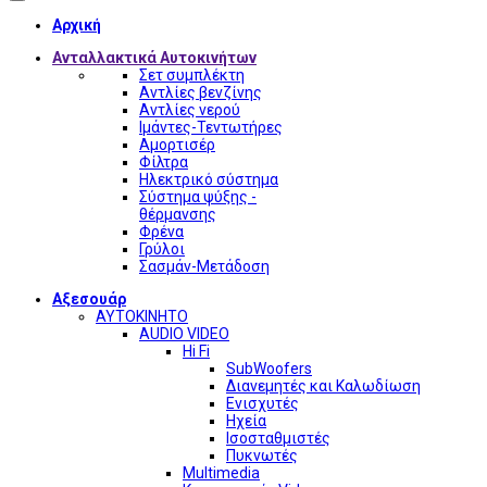
Αρχική
Ανταλλακτικά Αυτοκινήτων
Σετ συμπλέκτη
Αντλίες βενζίνης
Αντλίες νερού
Ιμάντες-Τεντωτήρες
Αμορτισέρ
Φίλτρα
Ηλεκτρικό σύστημα
Σύστημα ψύξης -
θέρμανσης
Φρένα
Γρύλοι
Σασμάν-Μετάδοση
Αξεσουάρ
ΑΥΤΟΚΙΝΗΤΟ
AUDIO VIDEO
Hi Fi
SubWoofers
Διανεμητές και Καλωδίωση
Ενισχυτές
Ηχεία
Ισοσταθμιστές
Πυκνωτές
Multimedia