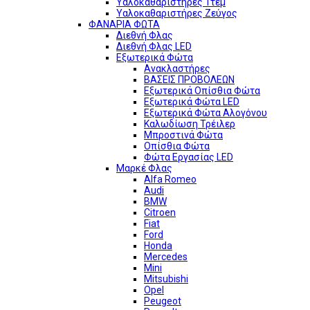
Υαλοκαθαριστήρες 1τεμ
Υαλοκαθαριστήρες Ζεύγος
ΦΑΝΑΡΙΑ ΦΩΤΑ
Διεθνή Φλας
Διεθνή Φλας LED
Εξωτερικά Φώτα
Ανακλαστήρες
ΒΑΣΕΙΣ ΠΡΟΒΟΛΕΩΝ
Εξωτερικά Οπίσθια Φώτα
Εξωτερικά Φώτα LED
Εξωτερικά Φώτα Αλογόνου
Καλωδίωση Τρέιλερ
Μπροστινά Φώτα
Οπίσθια Φώτα
Φώτα Εργασίας LED
Μαρκέ Φλας
Alfa Romeo
Audi
BMW
Citroen
Fiat
Ford
Honda
Mercedes
Mini
Mitsubishi
Opel
Peugeot