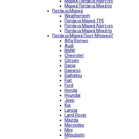
Μαρκέ Πατάκια Λάστιχο
Μαρκέ Πατάκια Μοκέτα
Πατάκια Μαρκέ
Weathertech
Πατάκια Μαρκέ TPE
Πατάκια Μαρκέ Λάστιχο
Πατάκια Μαρκέ Μοκέτα
Πατάκια Μαρκέ Πορτ Μπαγκάζ
Alfa Romeo
Audi
BMW
Chevrolet
Citroen
Dacia
Daewoo
Daihatsu
Fiat
Ford
Honda
Hyundai
Jeep
Kia
Lancia
Land Rover
Mazda
Mercedes
Mini
Mitsubishi