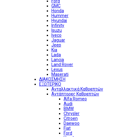
Ford
GMC
Honda
Hummer
Hyundai
Infinity
Isuzu
Iveco
Jaguar
Jeep
Kia
Lada
Lancia
Land Rover
Lexus
Maserati
ΔΙΑΚΟΣΜΗΣΗ
ΕΞΩΤΕΡΙΚΟ
Ανταλλακτικά Καθρεπτών
Αντάπτορες Καθρεπτών
Alfa Romeo
Audi
BMW
Chrysler
Citroen
Daewoo
Fiat
Ford