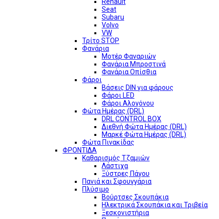
Renault
Seat
Subaru
Volvo
VW
Τρίτο STOP
Φανάρια
Μοτέρ Φαναριών
Φανάρια Μπροστινά
Φανάρια Οπίσθια
Φάροι
Βάσεις DIN για φάρους
Φάροι LED
Φάροι Αλογόνου
Φώτα Ημέρας (DRL)
DRL CONTROL BOX
Διεθνή Φώτα Ημέρας (DRL)
Μαρκέ Φώτα Ημέρας (DRL)
Φώτα Πινακίδας
ΦΡΟΝΤΙΔΑ
Καθαρισμός Τζαμιών
Λάστιχα
Ξύστρες Πάγου
Πανιά και Σφουγγάρια
Πλύσιμο
Βούρτσες Σκουπάκια
Ηλεκτρικά Σκουπάκια και Τριβεία
Ξεσκονιστήρια