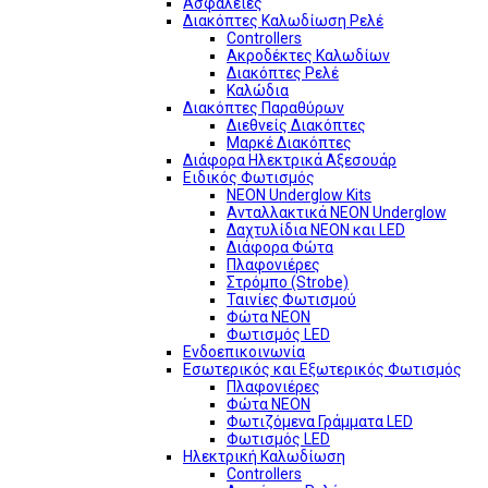
Ασφάλειες
Διακόπτες Καλωδίωση Ρελέ
Controllers
Ακροδέκτες Καλωδίων
Διακόπτες Ρελέ
Καλώδια
Διακόπτες Παραθύρων
Διεθνείς Διακόπτες
Μαρκέ Διακόπτες
Διάφορα Ηλεκτρικά Αξεσουάρ
Ειδικός Φωτισμός
NEON Underglow Kits
Ανταλλακτικά NEON Underglow
Δαχτυλίδια NEON και LED
Διάφορα Φώτα
Πλαφονιέρες
Στρόμπο (Strobe)
Ταινίες Φωτισμού
Φώτα NEON
Φωτισμός LED
Ενδοεπικοινωνία
Εσωτερικός και Εξωτερικός Φωτισμός
Πλαφονιέρες
Φώτα NEON
Φωτιζόμενα Γράμματα LED
Φωτισμός LED
Ηλεκτρική Καλωδίωση
Controllers