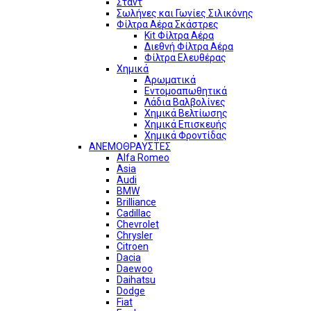
Σταντ
Σωλήνες και Γωνίες Σιλικόνης
Φίλτρα Αέρα Σκάστρες
Kit Φίλτρα Αέρα
Διεθνή Φίλτρα Αέρα
Φίλτρα Ελευθέρας
Χημικά
Αρωματικά
Εντομοαπωθητικά
Λάδια Βαλβολίνες
Χημικά Βελτίωσης
Χημικά Επισκευής
Χημικά Φροντίδας
ΑΝΕΜΟΘΡΑΥΣΤΕΣ
Alfa Romeo
Asia
Audi
BMW
Brilliance
Cadillac
Chevrolet
Chrysler
Citroen
Dacia
Daewoo
Daihatsu
Dodge
Fiat