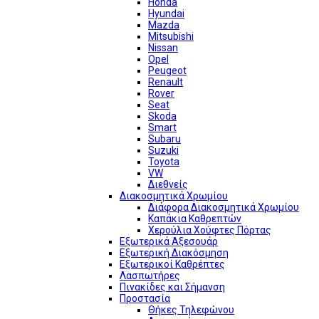
Honda
Hyundai
Mazda
Mitsubishi
Nissan
Opel
Peugeot
Renault
Rover
Seat
Skoda
Smart
Subaru
Suzuki
Toyota
VW
Διεθνείς
Διακοσμητικά Χρωμίου
Διάφορα Διακοσμητικά Χρωμίου
Καπάκια Καθρεπτών
Χερούλια Χούφτες Πόρτας
Εξωτερικά Αξεσουάρ
Εξωτερική Διακόσμηση
Εξωτερικοί Καθρέπτες
Λασπωτήρες
Πινακίδες και Σήμανση
Προστασία
Θήκες Τηλεφώνου