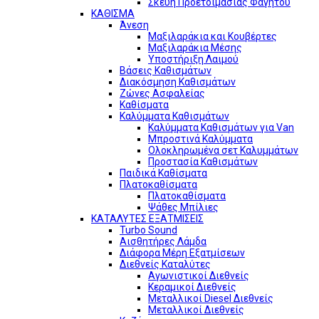
Σκεύη Προετοιμασίας Φαγητού
ΚΑΘΙΣΜΑ
Άνεση
Μαξιλαράκια και Κουβέρτες
Μαξιλαράκια Μέσης
Υποστήριξη Λαιμού
Βάσεις Καθισμάτων
Διακόσμηση Καθισμάτων
Ζώνες Ασφαλείας
Καθίσματα
Καλύμματα Καθισμάτων
Καλύμματα Καθισμάτων για Van
Μπροστινά Καλύμματα
Ολοκληρωμένα σετ Καλυμμάτων
Προστασία Καθισμάτων
Παιδικά Καθίσματα
Πλατοκαθίσματα
Πλατοκαθίσματα
Ψάθες Μπίλιες
ΚΑΤΑΛΥΤΕΣ ΕΞΑΤΜΙΣΕΙΣ
Turbo Sound
Αισθητήρες Λάμδα
Διάφορα Μέρη Εξατμίσεων
Διεθνείς Καταλύτες
Αγωνιστικοί Διεθνείς
Κεραμικοί Διεθνείς
Μεταλλικοί Diesel Διεθνείς
Μεταλλικοί Διεθνείς