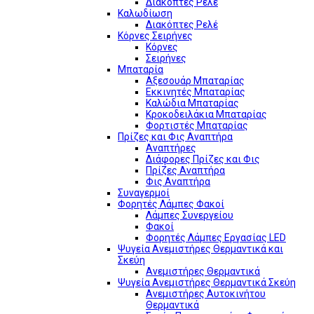
Διακόπτες Ρελέ
Καλωδίωση
Διακόπτες Ρελέ
Κόρνες Σειρήνες
Κόρνες
Σειρήνες
Μπαταρία
Αξεσουάρ Μπαταρίας
Εκκινητές Μπαταρίας
Καλώδια Μπαταρίας
Κροκοδειλάκια Μπαταρίας
Φορτιστές Μπαταρίας
Πρίζες και Φις Αναπτήρα
Αναπτήρες
Διάφορες Πρίζες και Φις
Πρίζες Αναπτήρα
Φις Αναπτήρα
Συναγερμοί
Φορητές Λάμπες Φακοί
Λάμπες Συνεργείου
Φακοί
Φορητές Λάμπες Εργασίας LED
Ψυγεία Ανεμιστήρες Θερμαντικά και
Σκεύη
Ανεμιστήρες Θερμαντικά
Ψυγεία Ανεμιστήρες Θερμαντικά Σκεύη
Ανεμιστήρες Αυτοκινήτου
Θερμαντικά