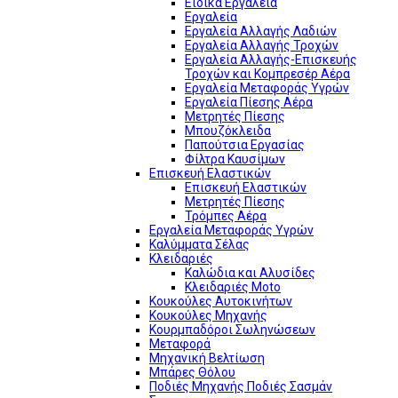
Ειδικά Εργαλεία
Εργαλεία
Εργαλεία Αλλαγής Λαδιών
Εργαλεία Αλλαγής Τροχών
Εργαλεία Αλλαγής-Επισκευής
Τροχών και Κομπρεσέρ Αέρα
Εργαλεία Μεταφοράς Υγρών
Εργαλεία Πίεσης Αέρα
Μετρητές Πίεσης
Μπουζόκλειδα
Παπούτσια Εργασίας
Φίλτρα Καυσίμων
Επισκευή Ελαστικών
Επισκευή Ελαστικών
Μετρητές Πίεσης
Τρόμπες Αέρα
Εργαλεία Μεταφοράς Υγρών
Καλύμματα Σέλας
Κλειδαριές
Καλώδια και Αλυσίδες
Κλειδαριές Moto
Κουκούλες Αυτοκινήτων
Κουκούλες Μηχανής
Κουρμπαδόροι Σωληνώσεων
Μεταφορά
Μηχανική Βελτίωση
Μπάρες Θόλου
Ποδιές Μηχανής Ποδιές Σασμάν