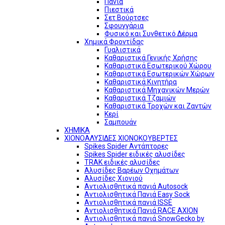
Πανιά
Πιεστικά
Σετ Βούρτσες
Σφουγγάρια
Φυσικό και Συνθετικό Δέρμα
Χημικά Φροντίδας
Γυαλιστικά
Καθαριστικά Γενικής Χρήσης
Καθαριστικά Εσωτερικού Χώρου
Καθαριστικά Εσωτερικών Χώρων
Καθαριστικά Κινητήρα
Καθαριστικά Μηχανικών Μερών
Καθαριστικά Τζαμιών
Καθαριστικά Τροχών και Ζαντών
Κερί
Σαμπουάν
ΧΗΜΙΚΑ
ΧΙΟΝΟΑΛΥΣΙΔΕΣ ΧΙΟΝΟΚΟΥΒΕΡΤΕΣ
Spikes Spider Αντάπτορες
Spikes Spider ειδικές αλυσίδες
TRAK ειδικές αλυσίδες
Αλυσίδες Βαρέων Οχημάτων
Αλυσίδες Χιονιού
Αντιολισθητικά πανιά Autosock
Αντιολισθητικά Πανιά Easy Sock
Αντιολισθητικά πανιά ISSE
Αντιολισθητικά Πανιά RACE AXION
Αντιολισθητικά πανιά SnowGecko by