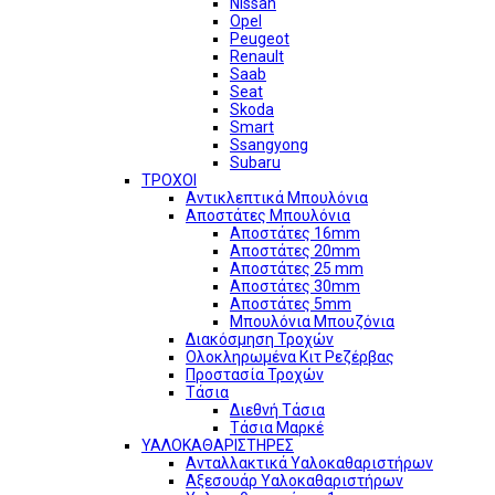
Nissan
Opel
Peugeot
Renault
Saab
Seat
Skoda
Smart
Ssangyong
Subaru
ΤΡΟΧΟΙ
Αντικλεπτικά Μπουλόνια
Αποστάτες Μπουλόνια
Αποστάτες 16mm
Αποστάτες 20mm
Αποστάτες 25 mm
Αποστάτες 30mm
Αποστάτες 5mm
Μπουλόνια Μπουζόνια
Διακόσμηση Τροχών
Ολοκληρωμένα Κιτ Ρεζέρβας
Προστασία Τροχών
Τάσια
Διεθνή Τάσια
Τάσια Μαρκέ
ΥΑΛΟΚΑΘΑΡΙΣΤΗΡΕΣ
Ανταλλακτικά Υαλοκαθαριστήρων
Αξεσουάρ Υαλοκαθαριστήρων