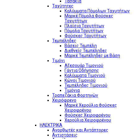
Τασάκια
Ταχύτητες
Καλύμματα Πόμολων Ταχυτήτων
Μαρκέ Πόμολα Φούσκες
Ταχυτήτων
Πλαίσια Ταχυτήτων
Πόμολα Ταχυτήτων
Φούσκες Ταχυτήτων
Τεμπέληδες
Βάσεις Τεμπέλη
Διεθνείς Τεμπέληδες
Μαρκέ Τεμπέληδες με Βάση
Τιμόνι
Αξεσουάρ Τιμονιού
Γάντια Οδήγησης
Καλύμματα Τιμονιού
Κώνοι Τιμονιού
Τεμπέληδες Τιμονιού
Τιμόνια
Τραπεζάκια Φορτηγών
Χειρόφρενο
Μαρκέ Χερούλια Φούσκες
Χειροφρένου
Φούσκες Χειροφρένου
Χερούλια Χειροφρένου
ΗΛΕΚΤΡΙΚΑ
Ανορθωτές και Αντάπτορες
Αντιστάσεις