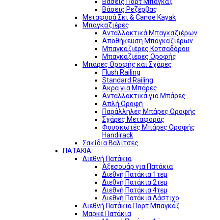
Βάσεις Πορτ Μπαγκάζ
Βάσεις Ρεζέρβας
Μεταφορά Σκι & Canoe Kayak
Μπαγκαζιέρες
Ανταλλακτικά Μπαγκαζιέρων
Αποθήκευση Μπαγκαζιέρων
Μπαγκαζιέρες Κοτσαδόρου
Μπαγκαζιέρες Οροφής
Μπάρες Οροφής και Σχάρες
Flush Railing
Standard Railing
Άκρα για Μπάρες
Ανταλλακτικά για Μπάρες
Απλή Οροφή
Παράλληλες Μπάρες Οροφής
Σχάρες Μεταφοράς
Φουσκωτές Μπάρες Οροφής
Handirack
Σακίδια Βαλίτσες
ΠΑΤΑΚΙΑ
Διεθνή Πατάκια
Αξεσουάρ για Πατάκια
Διεθνή Πατάκια 1τεμ
Διεθνή Πατάκια 2τεμ
Διεθνή Πατάκια 4τεμ
Διεθνή Πατάκια Λάστιχο
Διεθνή Πατάκια Πορτ Μπαγκάζ
Μαρκέ Πατάκια