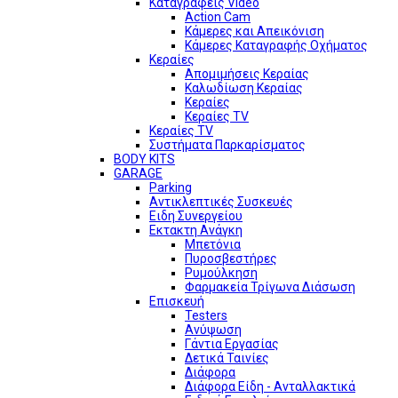
Καταγραφείς Video
Action Cam
Κάμερες και Απεικόνιση
Κάμερες Καταγραφής Οχήματος
Κεραίες
Απομιμήσεις Κεραίας
Καλωδίωση Κεραίας
Κεραίες
Κεραίες TV
Κεραίες TV
Συστήματα Παρκαρίσματος
BODY KITS
GARAGE
Parking
Αντικλεπτικές Συσκευές
Ειδη Συνεργείου
Εκτακτη Ανάγκη
Μπετόνια
Πυροσβεστήρες
Ρυμούλκηση
Φαρμακεία Τρίγωνα Διάσωση
Επισκευή
Testers
Ανύψωση
Γάντια Εργασίας
Δετικά Ταινίες
Διάφορα
Διάφορα Είδη - Ανταλλακτικά