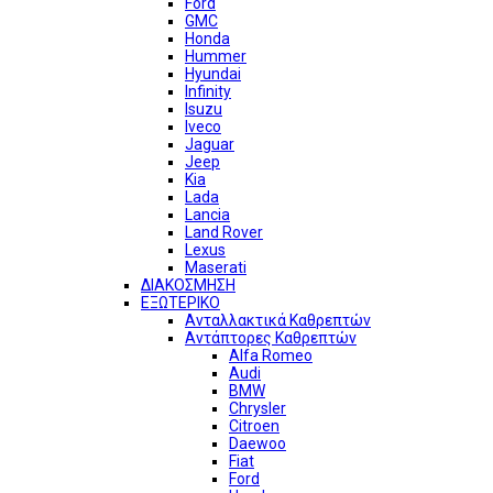
Ford
GMC
Honda
Hummer
Hyundai
Infinity
Isuzu
Iveco
Jaguar
Jeep
Kia
Lada
Lancia
Land Rover
Lexus
Maserati
ΔΙΑΚΟΣΜΗΣΗ
ΕΞΩΤΕΡΙΚΟ
Ανταλλακτικά Καθρεπτών
Αντάπτορες Καθρεπτών
Alfa Romeo
Audi
BMW
Chrysler
Citroen
Daewoo
Fiat
Ford