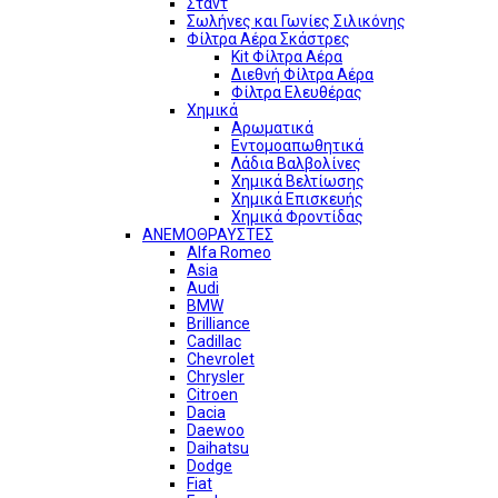
Σταντ
Σωλήνες και Γωνίες Σιλικόνης
Φίλτρα Αέρα Σκάστρες
Kit Φίλτρα Αέρα
Διεθνή Φίλτρα Αέρα
Φίλτρα Ελευθέρας
Χημικά
Αρωματικά
Εντομοαπωθητικά
Λάδια Βαλβολίνες
Χημικά Βελτίωσης
Χημικά Επισκευής
Χημικά Φροντίδας
ΑΝΕΜΟΘΡΑΥΣΤΕΣ
Alfa Romeo
Asia
Audi
BMW
Brilliance
Cadillac
Chevrolet
Chrysler
Citroen
Dacia
Daewoo
Daihatsu
Dodge
Fiat