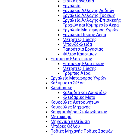
Ειδικά Εργαλεία
Εργαλεία
Εργαλεία Αλλαγής Λαδιών
Εργαλεία Αλλαγής Τροχών
Εργαλεία Αλλαγής-Επισκευής
Τροχών και Κομπρεσέρ Αέρα
Εργαλεία Μεταφοράς Υγρών
Εργαλεία Πίεσης Αέρα
Μετρητές Πίεσης
Μπουζόκλειδα
Παπούτσια Εργασίας
Φίλτρα Καυσίμων
Επισκευή Ελαστικών
Επισκευή Ελαστικών
Μετρητές Πίεσης
Τρόμπες Αέρα
Εργαλεία Μεταφοράς Υγρών
Καλύμματα Σέλας
Κλειδαριές
Καλώδια και Αλυσίδες
Κλειδαριές Moto
Κουκούλες Αυτοκινήτων
Κουκούλες Μηχανής
Κουρμπαδόροι Σωληνώσεων
Μεταφορά
Μηχανική Βελτίωση
Μπάρες Θόλου
Ποδιές Μηχανής Ποδιές Σασμάν