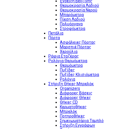
Ένδειξη Βενζίνης
Θερμοκρασία Λαδιού
Θερμοκρασία Νερού
Μπαρόμετρα
Πίεση Λαδιού
Πολυόργανα
Στροφόμετρα
Πετάλια
Πόρτα
Ασφάλειες Πόρτας
Μαρσπιέ Πόρτας
Χερούλια
Ράφια Εταζέρας
Ρολόγια Θερμόμετρα
Θερμόμετρα
Πυξίδες
Πυξίδες Κλισιόμετρα
Ρολόγια
Στήριξη Θήκες Μπρελόκ
Organizers
Διάφορες Βάσεις
Διάφορες Θήκες
Θήκες CD
Κερματοθήκες
Μπρελόκ
Ποτηροθήκες
Σημειωματάρια Ταμπλό
Στήριξη Εγγράφων