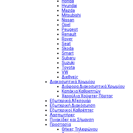
Honda
Hyundai
Mazda
Mitsubishi
Nissan
Opel
Peugeot
Renault
Rover
Seat
Skoda
Smart
Subaru
Suzuki
Toyota
VW
Διεθνείς
Διακοσμητικά Χρωμίου
Διάφορα Διακοσμητικά Χρωμίου
Καπάκια Καθρεπτών
Χερούλια Χούφτες Πόρτας
Εξωτερικά Αξεσουάρ
Εξωτερική Διακόσμηση
Εξωτερικοί Καθρέπτες
Λασπωτήρες
Πινακίδες και Σήμανση
Προστασία
Θήκες Τηλεφώνου