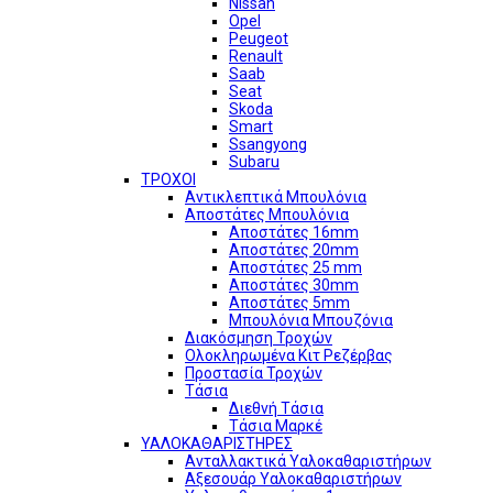
Nissan
Opel
Peugeot
Renault
Saab
Seat
Skoda
Smart
Ssangyong
Subaru
ΤΡΟΧΟΙ
Αντικλεπτικά Μπουλόνια
Αποστάτες Μπουλόνια
Αποστάτες 16mm
Αποστάτες 20mm
Αποστάτες 25 mm
Αποστάτες 30mm
Αποστάτες 5mm
Μπουλόνια Μπουζόνια
Διακόσμηση Τροχών
Ολοκληρωμένα Κιτ Ρεζέρβας
Προστασία Τροχών
Τάσια
Διεθνή Τάσια
Τάσια Μαρκέ
ΥΑΛΟΚΑΘΑΡΙΣΤΗΡΕΣ
Ανταλλακτικά Υαλοκαθαριστήρων
Αξεσουάρ Υαλοκαθαριστήρων