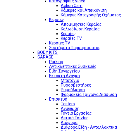
Καταγραφείς Video
Action Cam
Κάμερες και Απεικόνιση
Κάμερες Καταγραφής Οχήματος
Κεραίες
Απομιμήσεις Κεραίας
Καλωδίωση Κεραίας
Κεραίες
Κεραίες TV
Κεραίες TV
Συστήματα Παρκαρίσματος
BODY KITS
GARAGE
Parking
Αντικλεπτικές Συσκευές
Ειδη Συνεργείου
Εκτακτη Ανάγκη
Μπετόνια
Πυροσβεστήρες
Ρυμούλκηση
Φαρμακεία Τρίγωνα Διάσωση
Επισκευή
Testers
Ανύψωση
Γάντια Εργασίας
Δετικά Ταινίες
Διάφορα
Διάφορα Είδη - Ανταλλακτικά