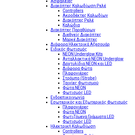
Ασφάλειες
Διακόπτες Καλωδίωση Ρελέ
Controllers
Ακροδέκτες Καλωδίων
Διακόπτες Ρελέ
Καλώδια
Διακόπτες Παραθύρων
Διεθνείς Διακόπτες
Μαρκέ Διακόπτες
Διάφορα Ηλεκτρικά Αξεσουάρ
Ειδικός Φωτισμός
NEON Underglow Kits
Ανταλλακτικά NEON Underglow
Δαχτυλίδια NEON και LED
Διάφορα Φώτα
Πλαφονιέρες
Στρόμπο (Strobe)
Ταινίες Φωτισμού
Φώτα NEON
Φωτισμός LED
Ενδοεπικοινωνία
Εσωτερικός και Εξωτερικός Φωτισμός
Πλαφονιέρες
Φώτα NEON
Φωτιζόμενα Γράμματα LED
Φωτισμός LED
Ηλεκτρική Καλωδίωση
Controllers