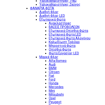
Υαλοκαθαριστήρες 1τεμ
Υαλοκαθαριστήρες Ζεύγος
ΦΑΝΑΡΙΑ ΦΩΤΑ
Διεθνή Φλας
Διεθνή Φλας LED
Εξωτερικά Φώτα
Ανακλαστήρες
ΒΑΣΕΙΣ ΠΡΟΒΟΛΕΩΝ
Εξωτερικά Οπίσθια Φώτα
Εξωτερικά Φώτα LED
Εξωτερικά Φώτα Αλογόνου
Καλωδίωση Τρέιλερ
Μπροστινά Φώτα
Οπίσθια Φώτα
Φώτα Εργασίας LED
Μαρκέ Φλας
Alfa Romeo
Audi
BMW
Citroen
Fiat
Ford
Honda
Mercedes
Mini
Mitsubishi
Opel
Peugeot