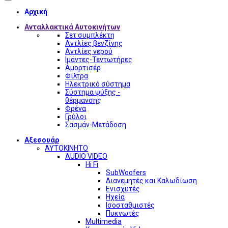
Αρχική
Ανταλλακτικά Αυτοκινήτων
Σετ συμπλέκτη
Αντλίες βενζίνης
Αντλίες νερού
Ιμάντες-Τεντωτήρες
Αμορτισέρ
Φίλτρα
Ηλεκτρικό σύστημα
Σύστημα ψύξης -
θέρμανσης
Φρένα
Γρύλοι
Σασμάν-Μετάδοση
Αξεσουάρ
ΑΥΤΟΚΙΝΗΤΟ
AUDIO VIDEO
Hi Fi
SubWoofers
Διανεμητές και Καλωδίωση
Ενισχυτές
Ηχεία
Ισοσταθμιστές
Πυκνωτές
Multimedia