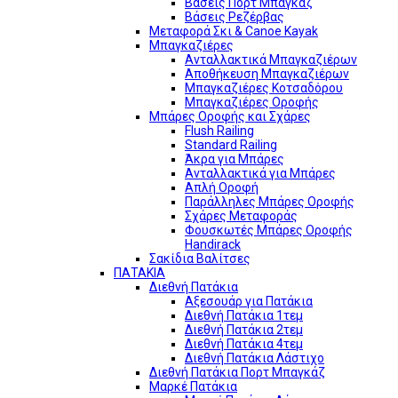
Βάσεις Πορτ Μπαγκάζ
Βάσεις Ρεζέρβας
Μεταφορά Σκι & Canoe Kayak
Μπαγκαζιέρες
Ανταλλακτικά Μπαγκαζιέρων
Αποθήκευση Μπαγκαζιέρων
Μπαγκαζιέρες Κοτσαδόρου
Μπαγκαζιέρες Οροφής
Μπάρες Οροφής και Σχάρες
Flush Railing
Standard Railing
Άκρα για Μπάρες
Ανταλλακτικά για Μπάρες
Απλή Οροφή
Παράλληλες Μπάρες Οροφής
Σχάρες Μεταφοράς
Φουσκωτές Μπάρες Οροφής
Handirack
Σακίδια Βαλίτσες
ΠΑΤΑΚΙΑ
Διεθνή Πατάκια
Αξεσουάρ για Πατάκια
Διεθνή Πατάκια 1τεμ
Διεθνή Πατάκια 2τεμ
Διεθνή Πατάκια 4τεμ
Διεθνή Πατάκια Λάστιχο
Διεθνή Πατάκια Πορτ Μπαγκάζ
Μαρκέ Πατάκια