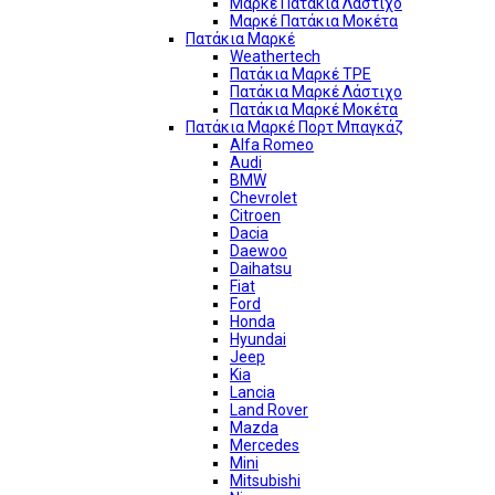
Μαρκέ Πατάκια Λάστιχο
Μαρκέ Πατάκια Μοκέτα
Πατάκια Μαρκέ
Weathertech
Πατάκια Μαρκέ TPE
Πατάκια Μαρκέ Λάστιχο
Πατάκια Μαρκέ Μοκέτα
Πατάκια Μαρκέ Πορτ Μπαγκάζ
Alfa Romeo
Audi
BMW
Chevrolet
Citroen
Dacia
Daewoo
Daihatsu
Fiat
Ford
Honda
Hyundai
Jeep
Kia
Lancia
Land Rover
Mazda
Mercedes
Mini
Mitsubishi