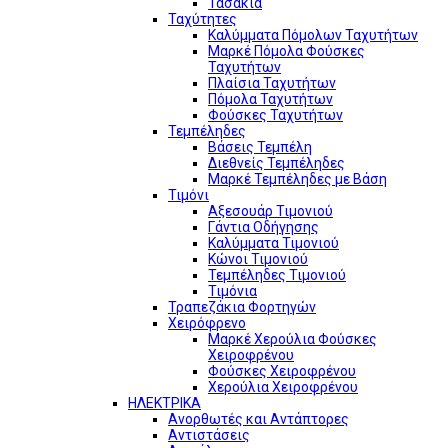
Τασάκια
Ταχύτητες
Καλύμματα Πόμολων Ταχυτήτων
Μαρκέ Πόμολα Φούσκες
Ταχυτήτων
Πλαίσια Ταχυτήτων
Πόμολα Ταχυτήτων
Φούσκες Ταχυτήτων
Τεμπέληδες
Βάσεις Τεμπέλη
Διεθνείς Τεμπέληδες
Μαρκέ Τεμπέληδες με Βάση
Τιμόνι
Αξεσουάρ Τιμονιού
Γάντια Οδήγησης
Καλύμματα Τιμονιού
Κώνοι Τιμονιού
Τεμπέληδες Τιμονιού
Τιμόνια
Τραπεζάκια Φορτηγών
Χειρόφρενο
Μαρκέ Χερούλια Φούσκες
Χειροφρένου
Φούσκες Χειροφρένου
Χερούλια Χειροφρένου
ΗΛΕΚΤΡΙΚΑ
Ανορθωτές και Αντάπτορες
Αντιστάσεις