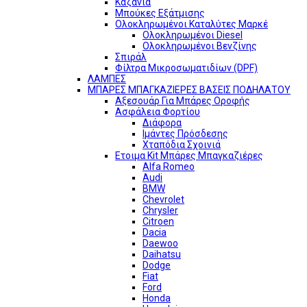
Καζάνια
Μπούκες Εξάτμισης
Ολοκληρωμένοι Καταλύτες Μαρκέ
Ολοκληρωμένοι Diesel
Ολοκληρωμένοι Βενζίνης
Σπιράλ
Φίλτρα Μικροσωματιδίων (DPF)
ΛΑΜΠΕΣ
ΜΠΑΡΕΣ ΜΠΑΓΚΑΖΙΕΡΕΣ ΒΑΣΕΙΣ ΠΟΔΗΛΑΤΟΥ
Αξεσουάρ Για Μπάρες Οροφής
Ασφάλεια Φορτίου
Διάφορα
Ιμάντες Πρόσδεσης
Χταπόδια Σχοινιά
Ετοιμα Kit Μπάρες Μπαγκαζιέρες
Alfa Romeo
Audi
BMW
Chevrolet
Chrysler
Citroen
Dacia
Daewoo
Daihatsu
Dodge
Fiat
Ford
Honda