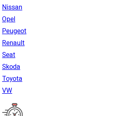
Nissan
Opel
Peugeot
Renault
Seat
Skoda
Toyota
VW