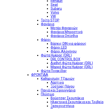
Renault
Seat
Subaru
Volvo
VW
Τρίτο STOP
Φανάρια
Μοτέρ Φαναριών
Φανάρια Μπροστινά
Φανάρια Οπίσθια
Φάροι
Βάσεις DIN για φάρους
Φάροι LED
Φάροι Αλογόνου
Φώτα Ημέρας (DRL)
DRL CONTROL BOX
Διεθνή Φώτα Ημέρας (DRL)
Μαρκέ Φώτα Ημέρας (DRL)
Φώτα Πινακίδας
ΦΡΟΝΤΙΔΑ
Καθαρισμός Τζαμιών
Λάστιχα
Ξύστρες Πάγου
Πανιά και Σφουγγάρια
Πλύσιμο
Βούρτσες Σκουπάκια
Ηλεκτρικά Σκουπάκια και Τριβεία
Ξεσκονιστήρια