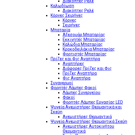
Διακόπτες Ρελέ
Καλωδίωση
Διακόπτες Ρελέ
Κόρνες Σειρήνες
Κόρνες
Σειρήνες
Μπαταρία
Αξεσουάρ Μπαταρίας
Εκκινητές Μπαταρίας
Καλώδια Μπαταρίας
Κροκοδειλάκια Μπαταρίας
Φορτιστές Μπαταρίας
Πρίζες και Φις Αναπτήρα
Αναπτήρες
Διάφορες Πρίζες και Φις
Πρίζες Αναπτήρα
Φις Αναπτήρα
Συναγερμοί
Φορητές Λάμπες Φακοί
Λάμπες Συνεργείου
Φακοί
Φορητές Λάμπες Εργασίας LED
Ψυγεία Ανεμιστήρες Θερμαντικά και
Σκεύη
Ανεμιστήρες Θερμαντικά
Ψυγεία Ανεμιστήρες Θερμαντικά Σκεύη
Ανεμιστήρες Αυτοκινήτου
Θερμαντικά