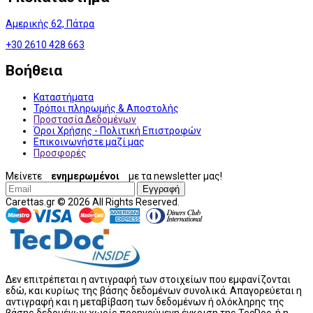
Αμερικής 62, Πάτρα
+30 2610 428 663
Βοήθεια
Καταστήματα
Τρόποι πληρωμής & Αποστολής
Προστασία Δεδομένων
Όροι Χρήσης - Πολιτική Επιστροφών
Επικοινωνήστε μαζί μας
Προσφορές
Μείνετε
ενημερωμένοι
με τα newsletter μας!
Εγγραφή
Carettas.gr © 2026 All Rights Reserved.
Δεν επιτρέπεται η αντιγραφή των στοιχείων που εμφανίζονται
εδώ, και κυρίως της βάσης δεδομένων συνολικά. Απαγορεύεται η
αντιγραφή και η μεταβίβαση των δεδομένων ή ολόκληρης της