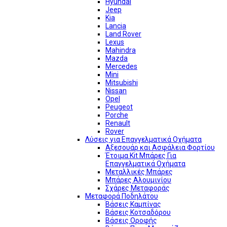
Hyundai
Jeep
Kia
Lancia
Land Rover
Lexus
Mahindra
Mazda
Mercedes
Mini
Mitsubishi
Nissan
Opel
Peugeot
Porche
Renault
Rover
Λύσεις για Επαγγελματικά Οχήματα
Αξεσουάρ και Ασφάλεια Φορτίου
Έτοιμα Kit Μπάρες Για
Επαγγελματικά Οχήματα
Μεταλλικές Μπάρες
Μπάρες Αλουμινίου
Σχάρες Μεταφοράς
Μεταφορά Ποδηλάτου
Βάσεις Καμπίνας
Βάσεις Κοτσαδόρου
Βάσεις Οροφής