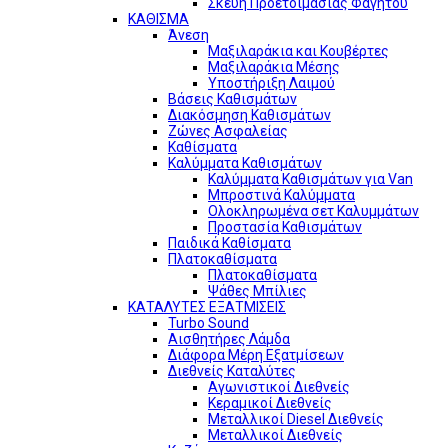
Σκεύη Προετοιμασίας Φαγητού
ΚΑΘΙΣΜΑ
Άνεση
Μαξιλαράκια και Κουβέρτες
Μαξιλαράκια Μέσης
Υποστήριξη Λαιμού
Βάσεις Καθισμάτων
Διακόσμηση Καθισμάτων
Ζώνες Ασφαλείας
Καθίσματα
Καλύμματα Καθισμάτων
Καλύμματα Καθισμάτων για Van
Μπροστινά Καλύμματα
Ολοκληρωμένα σετ Καλυμμάτων
Προστασία Καθισμάτων
Παιδικά Καθίσματα
Πλατοκαθίσματα
Πλατοκαθίσματα
Ψάθες Μπίλιες
ΚΑΤΑΛΥΤΕΣ ΕΞΑΤΜΙΣΕΙΣ
Turbo Sound
Αισθητήρες Λάμδα
Διάφορα Μέρη Εξατμίσεων
Διεθνείς Καταλύτες
Αγωνιστικοί Διεθνείς
Κεραμικοί Διεθνείς
Μεταλλικοί Diesel Διεθνείς
Μεταλλικοί Διεθνείς