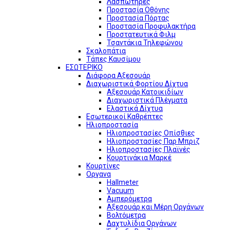
Λασπωτήρες
Προστασία Οθόνης
Προστασία Πόρτας
Προστασία Προφυλακτήρα
Προστατευτικά Φιλμ
Τσαντάκια Τηλεφώνου
Σκαλοπάτια
Τάπες Καυσίμου
ΕΣΩΤΕΡΙΚΟ
Διάφορα Αξεσουάρ
Διαχωριστικά Φορτίου Δίχτυα
Αξεσουάρ Κατοικιδίων
Διαχωριστικά Πλέγματα
Ελαστικά Δίχτυα
Εσωτερικοί Καθρέπτες
Ηλιοπροστασία
Ηλιοπροστασίες Οπίσθιες
Ηλιοπροστασίες Παρ Μπριζ
Ηλιοπροστασίες Πλαϊνές
Κουρτινάκια Μαρκέ
Κουρτίνες
Οργανα
Hallmeter
Vacuum
Αμπερόμετρα
Αξεσουάρ και Μέρη Οργάνων
Βολτόμετρα
Δαχτυλίδια Οργάνων