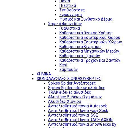
Πανιά
Πιεστικά
Σετ Βούρτσες
Σφουγγάρια
Φυσικό και Συνθετικό Δέρμα
Χημικά Φροντίδας
Γυαλιστικά
Καθαριστικά Γενικής Χρήσης
Καθαριστικά Εσωτερικού Χώρου
Καθαριστικά Εσωτερικών Χώρων
Καθαριστικά Κινητήρα
Καθαριστικά Μηχανικών Μερών
Καθαριστικά Τζαμιών
Καθαριστικά Τροχών και Ζαντών
Κερί
Σαμπουάν
ΧΗΜΙΚΑ
ΧΙΟΝΟΑΛΥΣΙΔΕΣ ΧΙΟΝΟΚΟΥΒΕΡΤΕΣ
Spikes Spider Αντάπτορες
Spikes Spider ειδικές αλυσίδες
TRAK ειδικές αλυσίδες
Αλυσίδες Βαρέων Οχημάτων
Αλυσίδες Χιονιού
Αντιολισθητικά πανιά Autosock
Αντιολισθητικά Πανιά Easy Sock
Αντιολισθητικά πανιά ISSE
Αντιολισθητικά Πανιά RACE AXION
Αντιολισθητικά πανιά SnowGecko by