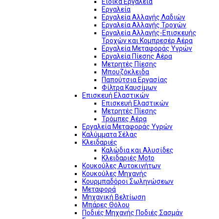
Ειδικά Εργαλεία
Εργαλεία
Εργαλεία Αλλαγής Λαδιών
Εργαλεία Αλλαγής Τροχών
Εργαλεία Αλλαγής-Επισκευής
Τροχών και Κομπρεσέρ Αέρα
Εργαλεία Μεταφοράς Υγρών
Εργαλεία Πίεσης Αέρα
Μετρητές Πίεσης
Μπουζόκλειδα
Παπούτσια Εργασίας
Φίλτρα Καυσίμων
Επισκευή Ελαστικών
Επισκευή Ελαστικών
Μετρητές Πίεσης
Τρόμπες Αέρα
Εργαλεία Μεταφοράς Υγρών
Καλύμματα Σέλας
Κλειδαριές
Καλώδια και Αλυσίδες
Κλειδαριές Moto
Κουκούλες Αυτοκινήτων
Κουκούλες Μηχανής
Κουρμπαδόροι Σωληνώσεων
Μεταφορά
Μηχανική Βελτίωση
Μπάρες Θόλου
Ποδιές Μηχανής Ποδιές Σασμάν