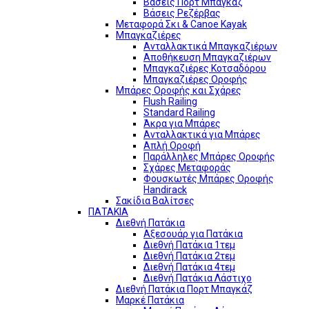
Βάσεις Πορτ Μπαγκάζ
Βάσεις Ρεζέρβας
Μεταφορά Σκι & Canoe Kayak
Μπαγκαζιέρες
Ανταλλακτικά Μπαγκαζιέρων
Αποθήκευση Μπαγκαζιέρων
Μπαγκαζιέρες Κοτσαδόρου
Μπαγκαζιέρες Οροφής
Μπάρες Οροφής και Σχάρες
Flush Railing
Standard Railing
Άκρα για Μπάρες
Ανταλλακτικά για Μπάρες
Απλή Οροφή
Παράλληλες Μπάρες Οροφής
Σχάρες Μεταφοράς
Φουσκωτές Μπάρες Οροφής
Handirack
Σακίδια Βαλίτσες
ΠΑΤΑΚΙΑ
Διεθνή Πατάκια
Αξεσουάρ για Πατάκια
Διεθνή Πατάκια 1τεμ
Διεθνή Πατάκια 2τεμ
Διεθνή Πατάκια 4τεμ
Διεθνή Πατάκια Λάστιχο
Διεθνή Πατάκια Πορτ Μπαγκάζ
Μαρκέ Πατάκια