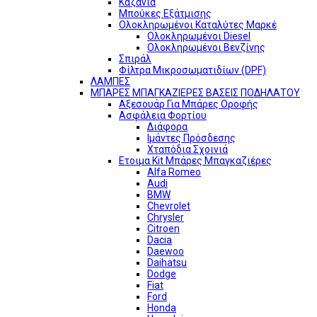
Καζάνια
Μπούκες Εξάτμισης
Ολοκληρωμένοι Καταλύτες Μαρκέ
Ολοκληρωμένοι Diesel
Ολοκληρωμένοι Βενζίνης
Σπιράλ
Φίλτρα Μικροσωματιδίων (DPF)
ΛΑΜΠΕΣ
ΜΠΑΡΕΣ ΜΠΑΓΚΑΖΙΕΡΕΣ ΒΑΣΕΙΣ ΠΟΔΗΛΑΤΟΥ
Αξεσουάρ Για Μπάρες Οροφής
Ασφάλεια Φορτίου
Διάφορα
Ιμάντες Πρόσδεσης
Χταπόδια Σχοινιά
Ετοιμα Kit Μπάρες Μπαγκαζιέρες
Alfa Romeo
Audi
BMW
Chevrolet
Chrysler
Citroen
Dacia
Daewoo
Daihatsu
Dodge
Fiat
Ford
Honda