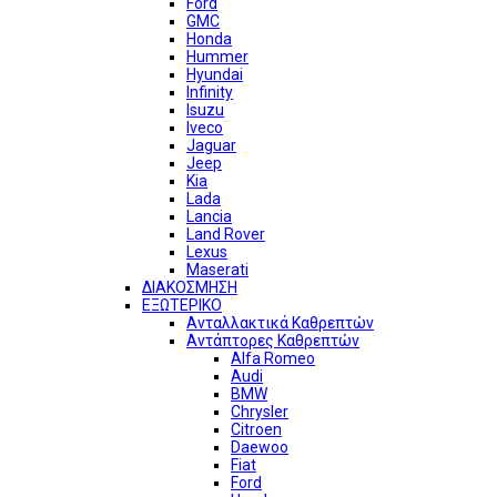
Ford
GMC
Honda
Hummer
Hyundai
Infinity
Isuzu
Iveco
Jaguar
Jeep
Kia
Lada
Lancia
Land Rover
Lexus
Maserati
ΔΙΑΚΟΣΜΗΣΗ
ΕΞΩΤΕΡΙΚΟ
Ανταλλακτικά Καθρεπτών
Αντάπτορες Καθρεπτών
Alfa Romeo
Audi
BMW
Chrysler
Citroen
Daewoo
Fiat
Ford