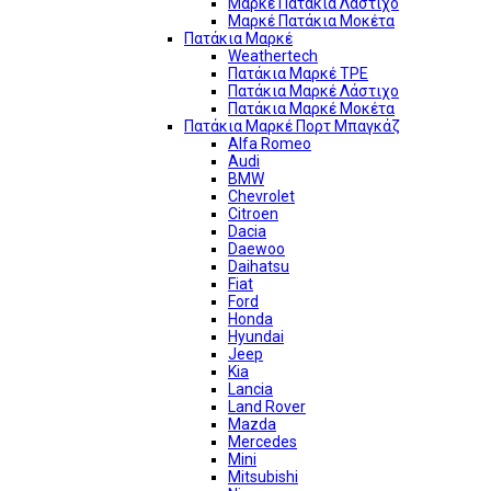
Μαρκέ Πατάκια Λάστιχο
Μαρκέ Πατάκια Μοκέτα
Πατάκια Μαρκέ
Weathertech
Πατάκια Μαρκέ TPE
Πατάκια Μαρκέ Λάστιχο
Πατάκια Μαρκέ Μοκέτα
Πατάκια Μαρκέ Πορτ Μπαγκάζ
Alfa Romeo
Audi
BMW
Chevrolet
Citroen
Dacia
Daewoo
Daihatsu
Fiat
Ford
Honda
Hyundai
Jeep
Kia
Lancia
Land Rover
Mazda
Mercedes
Mini
Mitsubishi