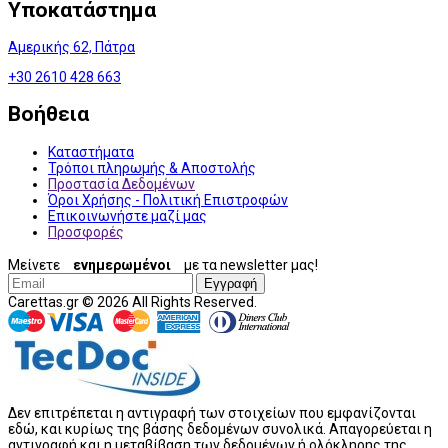
Υποκατάστημα
Αμερικής 62, Πάτρα
+30 2610 428 663
Βοήθεια
Καταστήματα
Τρόποι πληρωμής & Αποστολής
Προστασία Δεδομένων
Όροι Χρήσης - Πολιτική Επιστροφών
Επικοινωνήστε μαζί μας
Προσφορές
Μείνετε
ενημερωμένοι
με τα newsletter μας!
Εγγραφή
Carettas.gr © 2026 All Rights Reserved.
Δεν επιτρέπεται η αντιγραφή των στοιχείων που εμφανίζονται
εδώ, και κυρίως της βάσης δεδομένων συνολικά. Απαγορεύεται η
αντιγραφή και η μεταβίβαση των δεδομένων ή ολόκληρης της