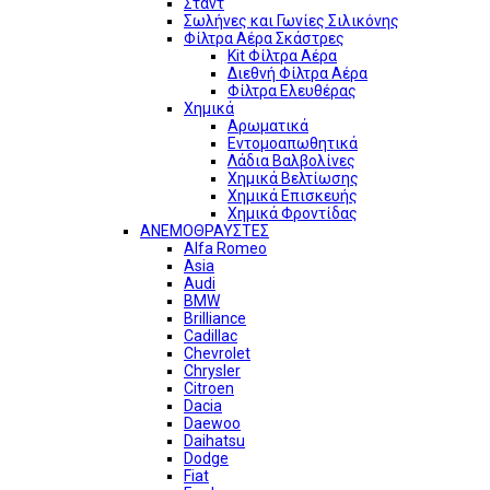
Σταντ
Σωλήνες και Γωνίες Σιλικόνης
Φίλτρα Αέρα Σκάστρες
Kit Φίλτρα Αέρα
Διεθνή Φίλτρα Αέρα
Φίλτρα Ελευθέρας
Χημικά
Αρωματικά
Εντομοαπωθητικά
Λάδια Βαλβολίνες
Χημικά Βελτίωσης
Χημικά Επισκευής
Χημικά Φροντίδας
ΑΝΕΜΟΘΡΑΥΣΤΕΣ
Alfa Romeo
Asia
Audi
BMW
Brilliance
Cadillac
Chevrolet
Chrysler
Citroen
Dacia
Daewoo
Daihatsu
Dodge
Fiat