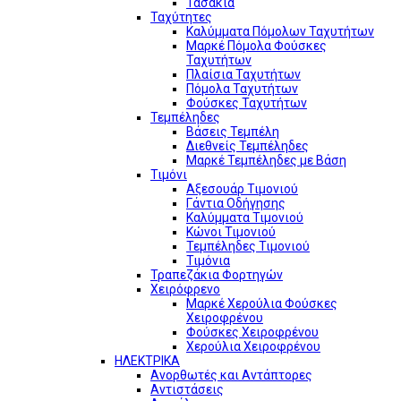
Τασάκια
Ταχύτητες
Καλύμματα Πόμολων Ταχυτήτων
Μαρκέ Πόμολα Φούσκες
Ταχυτήτων
Πλαίσια Ταχυτήτων
Πόμολα Ταχυτήτων
Φούσκες Ταχυτήτων
Τεμπέληδες
Βάσεις Τεμπέλη
Διεθνείς Τεμπέληδες
Μαρκέ Τεμπέληδες με Βάση
Τιμόνι
Αξεσουάρ Τιμονιού
Γάντια Οδήγησης
Καλύμματα Τιμονιού
Κώνοι Τιμονιού
Τεμπέληδες Τιμονιού
Τιμόνια
Τραπεζάκια Φορτηγών
Χειρόφρενο
Μαρκέ Χερούλια Φούσκες
Χειροφρένου
Φούσκες Χειροφρένου
Χερούλια Χειροφρένου
ΗΛΕΚΤΡΙΚΑ
Ανορθωτές και Αντάπτορες
Αντιστάσεις