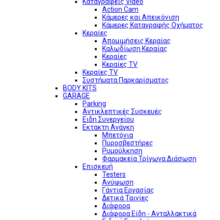
Καταγραφείς Video
Action Cam
Κάμερες και Απεικόνιση
Κάμερες Καταγραφής Οχήματος
Κεραίες
Απομιμήσεις Κεραίας
Καλωδίωση Κεραίας
Κεραίες
Κεραίες TV
Κεραίες TV
Συστήματα Παρκαρίσματος
BODY KITS
GARAGE
Parking
Αντικλεπτικές Συσκευές
Ειδη Συνεργείου
Εκτακτη Ανάγκη
Μπετόνια
Πυροσβεστήρες
Ρυμούλκηση
Φαρμακεία Τρίγωνα Διάσωση
Επισκευή
Testers
Ανύψωση
Γάντια Εργασίας
Δετικά Ταινίες
Διάφορα
Διάφορα Είδη - Ανταλλακτικά