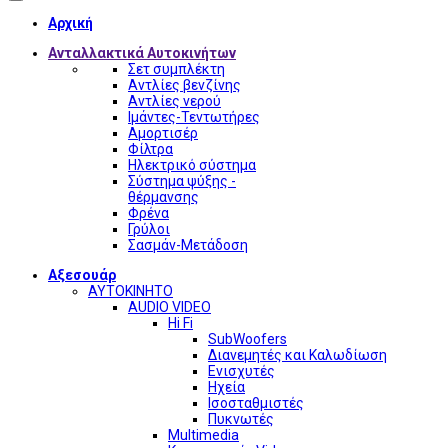
Αρχική
Ανταλλακτικά Αυτοκινήτων
Σετ συμπλέκτη
Αντλίες βενζίνης
Αντλίες νερού
Ιμάντες-Τεντωτήρες
Αμορτισέρ
Φίλτρα
Ηλεκτρικό σύστημα
Σύστημα ψύξης -
θέρμανσης
Φρένα
Γρύλοι
Σασμάν-Μετάδοση
Αξεσουάρ
ΑΥΤΟΚΙΝΗΤΟ
AUDIO VIDEO
Hi Fi
SubWoofers
Διανεμητές και Καλωδίωση
Ενισχυτές
Ηχεία
Ισοσταθμιστές
Πυκνωτές
Multimedia