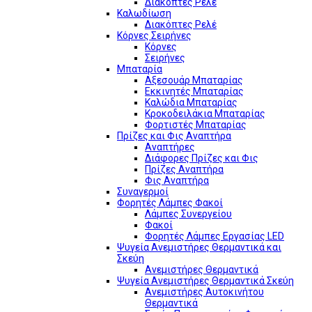
Διακόπτες Ρελέ
Καλωδίωση
Διακόπτες Ρελέ
Κόρνες Σειρήνες
Κόρνες
Σειρήνες
Μπαταρία
Αξεσουάρ Μπαταρίας
Εκκινητές Μπαταρίας
Καλώδια Μπαταρίας
Κροκοδειλάκια Μπαταρίας
Φορτιστές Μπαταρίας
Πρίζες και Φις Αναπτήρα
Αναπτήρες
Διάφορες Πρίζες και Φις
Πρίζες Αναπτήρα
Φις Αναπτήρα
Συναγερμοί
Φορητές Λάμπες Φακοί
Λάμπες Συνεργείου
Φακοί
Φορητές Λάμπες Εργασίας LED
Ψυγεία Ανεμιστήρες Θερμαντικά και
Σκεύη
Ανεμιστήρες Θερμαντικά
Ψυγεία Ανεμιστήρες Θερμαντικά Σκεύη
Ανεμιστήρες Αυτοκινήτου
Θερμαντικά