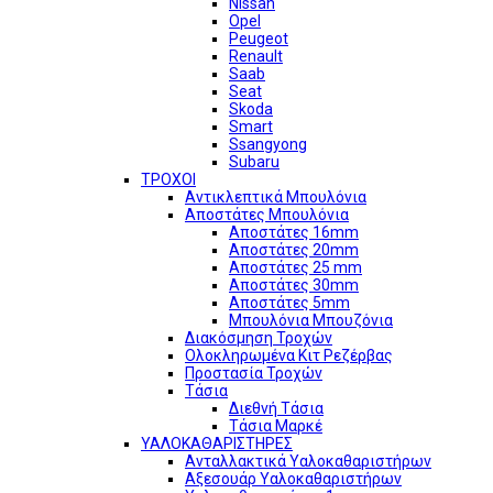
Nissan
Opel
Peugeot
Renault
Saab
Seat
Skoda
Smart
Ssangyong
Subaru
ΤΡΟΧΟΙ
Αντικλεπτικά Μπουλόνια
Αποστάτες Μπουλόνια
Αποστάτες 16mm
Αποστάτες 20mm
Αποστάτες 25 mm
Αποστάτες 30mm
Αποστάτες 5mm
Μπουλόνια Μπουζόνια
Διακόσμηση Τροχών
Ολοκληρωμένα Κιτ Ρεζέρβας
Προστασία Τροχών
Τάσια
Διεθνή Τάσια
Τάσια Μαρκέ
ΥΑΛΟΚΑΘΑΡΙΣΤΗΡΕΣ
Ανταλλακτικά Υαλοκαθαριστήρων
Αξεσουάρ Υαλοκαθαριστήρων