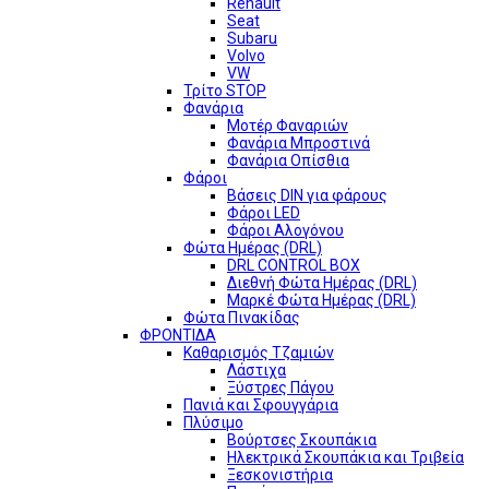
Renault
Seat
Subaru
Volvo
VW
Τρίτο STOP
Φανάρια
Μοτέρ Φαναριών
Φανάρια Μπροστινά
Φανάρια Οπίσθια
Φάροι
Βάσεις DIN για φάρους
Φάροι LED
Φάροι Αλογόνου
Φώτα Ημέρας (DRL)
DRL CONTROL BOX
Διεθνή Φώτα Ημέρας (DRL)
Μαρκέ Φώτα Ημέρας (DRL)
Φώτα Πινακίδας
ΦΡΟΝΤΙΔΑ
Καθαρισμός Τζαμιών
Λάστιχα
Ξύστρες Πάγου
Πανιά και Σφουγγάρια
Πλύσιμο
Βούρτσες Σκουπάκια
Ηλεκτρικά Σκουπάκια και Τριβεία
Ξεσκονιστήρια