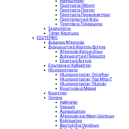
Λασπωτήρες
Προστασία Οθόνης
Προστασία Πόρτας
Προστασία Προφυλακτήρα
Προστατευτικά Φιλμ
Τσαντάκια Τηλεφώνου
Σκαλοπάτια
Τάπες Καυσίμου
ΕΣΩΤΕΡΙΚΟ
Διάφορα Αξεσουάρ
Διαχωριστικά Φορτίου Δίχτυα
Αξεσουάρ Κατοικιδίων
Διαχωριστικά Πλέγματα
Ελαστικά Δίχτυα
Εσωτερικοί Καθρέπτες
Ηλιοπροστασία
Ηλιοπροστασίες Οπίσθιες
Ηλιοπροστασίες Παρ Μπριζ
Ηλιοπροστασίες Πλαϊνές
Κουρτινάκια Μαρκέ
Κουρτίνες
Οργανα
Hallmeter
Vacuum
Αμπερόμετρα
Αξεσουάρ και Μέρη Οργάνων
Βολτόμετρα
Δαχτυλίδια Οργάνων