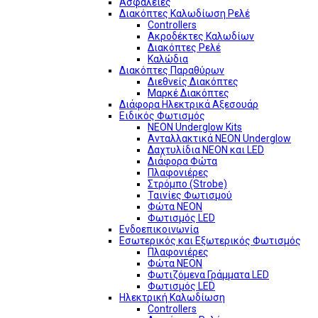
Ασφάλειες
Διακόπτες Καλωδίωση Ρελέ
Controllers
Ακροδέκτες Καλωδίων
Διακόπτες Ρελέ
Καλώδια
Διακόπτες Παραθύρων
Διεθνείς Διακόπτες
Μαρκέ Διακόπτες
Διάφορα Ηλεκτρικά Αξεσουάρ
Ειδικός Φωτισμός
NEON Underglow Kits
Ανταλλακτικά NEON Underglow
Δαχτυλίδια NEON και LED
Διάφορα Φώτα
Πλαφονιέρες
Στρόμπο (Strobe)
Ταινίες Φωτισμού
Φώτα NEON
Φωτισμός LED
Ενδοεπικοινωνία
Εσωτερικός και Εξωτερικός Φωτισμός
Πλαφονιέρες
Φώτα NEON
Φωτιζόμενα Γράμματα LED
Φωτισμός LED
Ηλεκτρική Καλωδίωση
Controllers