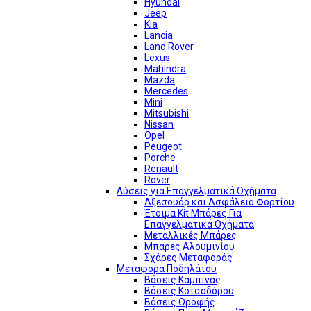
Hyundai
Jeep
Kia
Lancia
Land Rover
Lexus
Mahindra
Mazda
Mercedes
Mini
Mitsubishi
Nissan
Opel
Peugeot
Porche
Renault
Rover
Λύσεις για Επαγγελματικά Οχήματα
Αξεσουάρ και Ασφάλεια Φορτίου
Έτοιμα Kit Μπάρες Για
Επαγγελματικά Οχήματα
Μεταλλικές Μπάρες
Μπάρες Αλουμινίου
Σχάρες Μεταφοράς
Μεταφορά Ποδηλάτου
Βάσεις Καμπίνας
Βάσεις Κοτσαδόρου
Βάσεις Οροφής