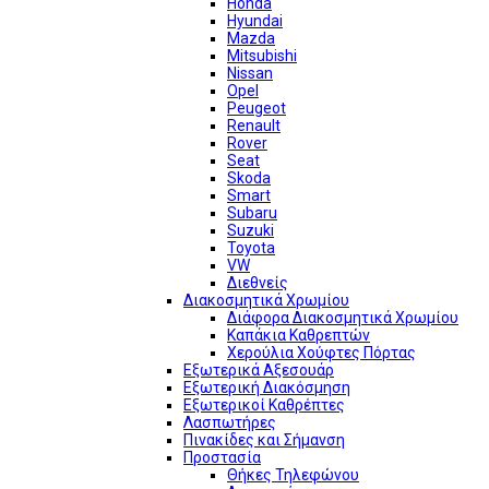
Honda
Hyundai
Mazda
Mitsubishi
Nissan
Opel
Peugeot
Renault
Rover
Seat
Skoda
Smart
Subaru
Suzuki
Toyota
VW
Διεθνείς
Διακοσμητικά Χρωμίου
Διάφορα Διακοσμητικά Χρωμίου
Καπάκια Καθρεπτών
Χερούλια Χούφτες Πόρτας
Εξωτερικά Αξεσουάρ
Εξωτερική Διακόσμηση
Εξωτερικοί Καθρέπτες
Λασπωτήρες
Πινακίδες και Σήμανση
Προστασία
Θήκες Τηλεφώνου