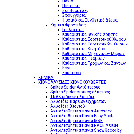
Πανιά
Πιεστικά
Σετ Βούρτσες
Σφουγγάρια
Φυσικό και Συνθετικό Δέρμα
Χημικά Φροντίδας
Γυαλιστικά
Καθαριστικά Γενικής Χρήσης
Καθαριστικά Εσωτερικού Χώρου
Καθαριστικά Εσωτερικών Χώρων
Καθαριστικά Κινητήρα
Καθαριστικά Μηχανικών Μερών
Καθαριστικά Τζαμιών
Καθαριστικά Τροχών και Ζαντών
Κερί
Σαμπουάν
ΧΗΜΙΚΑ
ΧΙΟΝΟΑΛΥΣΙΔΕΣ ΧΙΟΝΟΚΟΥΒΕΡΤΕΣ
Spikes Spider Αντάπτορες
Spikes Spider ειδικές αλυσίδες
TRAK ειδικές αλυσίδες
Αλυσίδες Βαρέων Οχημάτων
Αλυσίδες Χιονιού
Αντιολισθητικά πανιά Autosock
Αντιολισθητικά Πανιά Easy Sock
Αντιολισθητικά πανιά ISSE
Αντιολισθητικά Πανιά RACE AXION
Αντιολισθητικά πανιά SnowGecko by