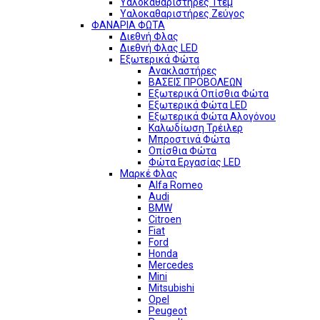
Υαλοκαθαριστήρες 1τεμ
Υαλοκαθαριστήρες Ζεύγος
ΦΑΝΑΡΙΑ ΦΩΤΑ
Διεθνή Φλας
Διεθνή Φλας LED
Εξωτερικά Φώτα
Ανακλαστήρες
ΒΑΣΕΙΣ ΠΡΟΒΟΛΕΩΝ
Εξωτερικά Οπίσθια Φώτα
Εξωτερικά Φώτα LED
Εξωτερικά Φώτα Αλογόνου
Καλωδίωση Τρέιλερ
Μπροστινά Φώτα
Οπίσθια Φώτα
Φώτα Εργασίας LED
Μαρκέ Φλας
Alfa Romeo
Audi
BMW
Citroen
Fiat
Ford
Honda
Mercedes
Mini
Mitsubishi
Opel
Peugeot