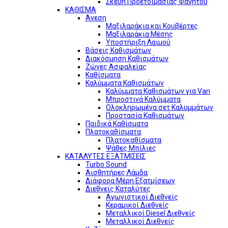
Σκεύη Προετοιμασίας Φαγητού
ΚΑΘΙΣΜΑ
Άνεση
Μαξιλαράκια και Κουβέρτες
Μαξιλαράκια Μέσης
Υποστήριξη Λαιμού
Βάσεις Καθισμάτων
Διακόσμηση Καθισμάτων
Ζώνες Ασφαλείας
Καθίσματα
Καλύμματα Καθισμάτων
Καλύμματα Καθισμάτων για Van
Μπροστινά Καλύμματα
Ολοκληρωμένα σετ Καλυμμάτων
Προστασία Καθισμάτων
Παιδικά Καθίσματα
Πλατοκαθίσματα
Πλατοκαθίσματα
Ψάθες Μπίλιες
ΚΑΤΑΛΥΤΕΣ ΕΞΑΤΜΙΣΕΙΣ
Turbo Sound
Αισθητήρες Λάμδα
Διάφορα Μέρη Εξατμίσεων
Διεθνείς Καταλύτες
Αγωνιστικοί Διεθνείς
Κεραμικοί Διεθνείς
Μεταλλικοί Diesel Διεθνείς
Μεταλλικοί Διεθνείς