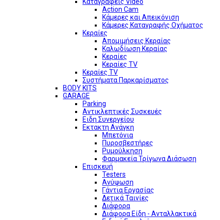
Καταγραφείς Video
Action Cam
Κάμερες και Απεικόνιση
Κάμερες Καταγραφής Οχήματος
Κεραίες
Απομιμήσεις Κεραίας
Καλωδίωση Κεραίας
Κεραίες
Κεραίες TV
Κεραίες TV
Συστήματα Παρκαρίσματος
BODY KITS
GARAGE
Parking
Αντικλεπτικές Συσκευές
Ειδη Συνεργείου
Εκτακτη Ανάγκη
Μπετόνια
Πυροσβεστήρες
Ρυμούλκηση
Φαρμακεία Τρίγωνα Διάσωση
Επισκευή
Testers
Ανύψωση
Γάντια Εργασίας
Δετικά Ταινίες
Διάφορα
Διάφορα Είδη - Ανταλλακτικά