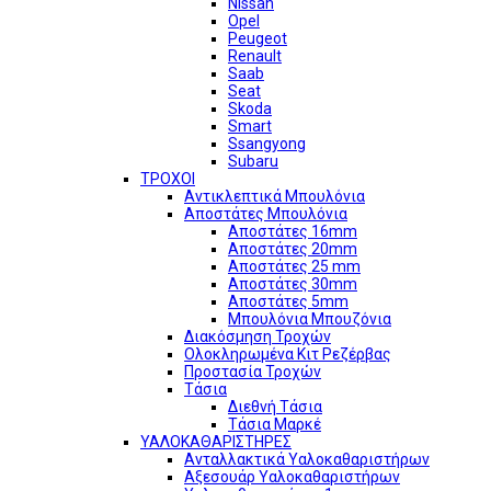
Nissan
Opel
Peugeot
Renault
Saab
Seat
Skoda
Smart
Ssangyong
Subaru
ΤΡΟΧΟΙ
Αντικλεπτικά Μπουλόνια
Αποστάτες Μπουλόνια
Αποστάτες 16mm
Αποστάτες 20mm
Αποστάτες 25 mm
Αποστάτες 30mm
Αποστάτες 5mm
Μπουλόνια Μπουζόνια
Διακόσμηση Τροχών
Ολοκληρωμένα Κιτ Ρεζέρβας
Προστασία Τροχών
Τάσια
Διεθνή Τάσια
Τάσια Μαρκέ
ΥΑΛΟΚΑΘΑΡΙΣΤΗΡΕΣ
Ανταλλακτικά Υαλοκαθαριστήρων
Αξεσουάρ Υαλοκαθαριστήρων