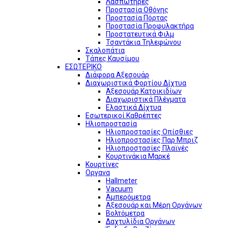
Λασπωτήρες
Προστασία Οθόνης
Προστασία Πόρτας
Προστασία Προφυλακτήρα
Προστατευτικά Φιλμ
Τσαντάκια Τηλεφώνου
Σκαλοπάτια
Τάπες Καυσίμου
ΕΣΩΤΕΡΙΚΟ
Διάφορα Αξεσουάρ
Διαχωριστικά Φορτίου Δίχτυα
Αξεσουάρ Κατοικιδίων
Διαχωριστικά Πλέγματα
Ελαστικά Δίχτυα
Εσωτερικοί Καθρέπτες
Ηλιοπροστασία
Ηλιοπροστασίες Οπίσθιες
Ηλιοπροστασίες Παρ Μπριζ
Ηλιοπροστασίες Πλαϊνές
Κουρτινάκια Μαρκέ
Κουρτίνες
Οργανα
Hallmeter
Vacuum
Αμπερόμετρα
Αξεσουάρ και Μέρη Οργάνων
Βολτόμετρα
Δαχτυλίδια Οργάνων