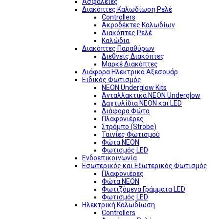
Ασφάλειες
Διακόπτες Καλωδίωση Ρελέ
Controllers
Ακροδέκτες Καλωδίων
Διακόπτες Ρελέ
Καλώδια
Διακόπτες Παραθύρων
Διεθνείς Διακόπτες
Μαρκέ Διακόπτες
Διάφορα Ηλεκτρικά Αξεσουάρ
Ειδικός Φωτισμός
NEON Underglow Kits
Ανταλλακτικά NEON Underglow
Δαχτυλίδια NEON και LED
Διάφορα Φώτα
Πλαφονιέρες
Στρόμπο (Strobe)
Ταινίες Φωτισμού
Φώτα NEON
Φωτισμός LED
Ενδοεπικοινωνία
Εσωτερικός και Εξωτερικός Φωτισμός
Πλαφονιέρες
Φώτα NEON
Φωτιζόμενα Γράμματα LED
Φωτισμός LED
Ηλεκτρική Καλωδίωση
Controllers