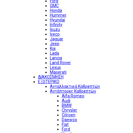
Ford
GMC
Honda
Hummer
Hyundai
Infinity
Isuzu
Iveco
Jaguar
Jeep
Kia
Lada
Lancia
Land Rover
Lexus
Maserati
ΔΙΑΚΟΣΜΗΣΗ
ΕΞΩΤΕΡΙΚΟ
Ανταλλακτικά Καθρεπτών
Αντάπτορες Καθρεπτών
Alfa Romeo
Audi
BMW
Chrysler
Citroen
Daewoo
Fiat
Ford