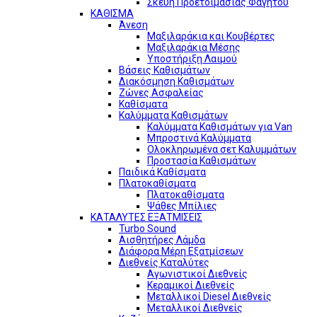
Σκεύη Προετοιμασίας Φαγητού
ΚΑΘΙΣΜΑ
Άνεση
Μαξιλαράκια και Κουβέρτες
Μαξιλαράκια Μέσης
Υποστήριξη Λαιμού
Βάσεις Καθισμάτων
Διακόσμηση Καθισμάτων
Ζώνες Ασφαλείας
Καθίσματα
Καλύμματα Καθισμάτων
Καλύμματα Καθισμάτων για Van
Μπροστινά Καλύμματα
Ολοκληρωμένα σετ Καλυμμάτων
Προστασία Καθισμάτων
Παιδικά Καθίσματα
Πλατοκαθίσματα
Πλατοκαθίσματα
Ψάθες Μπίλιες
ΚΑΤΑΛΥΤΕΣ ΕΞΑΤΜΙΣΕΙΣ
Turbo Sound
Αισθητήρες Λάμδα
Διάφορα Μέρη Εξατμίσεων
Διεθνείς Καταλύτες
Αγωνιστικοί Διεθνείς
Κεραμικοί Διεθνείς
Μεταλλικοί Diesel Διεθνείς
Μεταλλικοί Διεθνείς