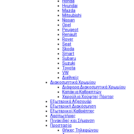
Honda
Hyundai
Mazda
Mitsubishi
Nissan
Opel
Peugeot
Renault
Rover
Seat
Skoda
Smart
Subaru
Suzuki
Toyota
VW
Διεθνείς
Διακοσμητικά Χρωμίου
Διάφορα Διακοσμητικά Χρωμίου
Καπάκια Καθρεπτών
Χερούλια Χούφτες Πόρτας
Εξωτερικά Αξεσουάρ
Εξωτερική Διακόσμηση
Εξωτερικοί Καθρέπτες
Λασπωτήρες
Πινακίδες και Σήμανση
Προστασία
Θήκες Τηλεφώνου