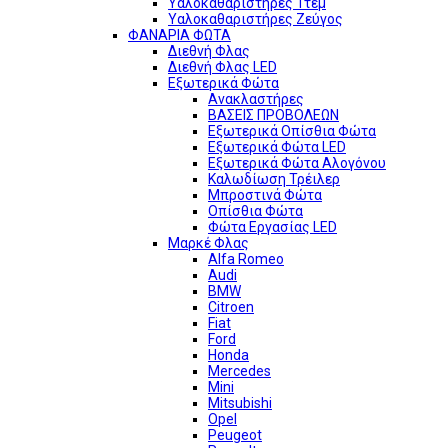
Υαλοκαθαριστήρες 1τεμ
Υαλοκαθαριστήρες Ζεύγος
ΦΑΝΑΡΙΑ ΦΩΤΑ
Διεθνή Φλας
Διεθνή Φλας LED
Εξωτερικά Φώτα
Ανακλαστήρες
ΒΑΣΕΙΣ ΠΡΟΒΟΛΕΩΝ
Εξωτερικά Οπίσθια Φώτα
Εξωτερικά Φώτα LED
Εξωτερικά Φώτα Αλογόνου
Καλωδίωση Τρέιλερ
Μπροστινά Φώτα
Οπίσθια Φώτα
Φώτα Εργασίας LED
Μαρκέ Φλας
Alfa Romeo
Audi
BMW
Citroen
Fiat
Ford
Honda
Mercedes
Mini
Mitsubishi
Opel
Peugeot