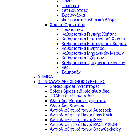
Πανιά
Πιεστικά
Σετ Βούρτσες
Σφουγγάρια
Φυσικό και Συνθετικό Δέρμα
Χημικά Φροντίδας
Γυαλιστικά
Καθαριστικά Γενικής Χρήσης
Καθαριστικά Εσωτερικού Χώρου
Καθαριστικά Εσωτερικών Χώρων
Καθαριστικά Κινητήρα
Καθαριστικά Μηχανικών Μερών
Καθαριστικά Τζαμιών
Καθαριστικά Τροχών και Ζαντών
Κερί
Σαμπουάν
ΧΗΜΙΚΑ
ΧΙΟΝΟΑΛΥΣΙΔΕΣ ΧΙΟΝΟΚΟΥΒΕΡΤΕΣ
Spikes Spider Αντάπτορες
Spikes Spider ειδικές αλυσίδες
TRAK ειδικές αλυσίδες
Αλυσίδες Βαρέων Οχημάτων
Αλυσίδες Χιονιού
Αντιολισθητικά πανιά Autosock
Αντιολισθητικά Πανιά Easy Sock
Αντιολισθητικά πανιά ISSE
Αντιολισθητικά Πανιά RACE AXION
Αντιολισθητικά πανιά SnowGecko by