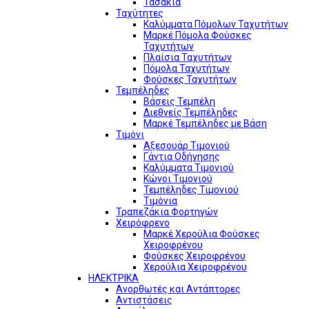
Τασάκια
Ταχύτητες
Καλύμματα Πόμολων Ταχυτήτων
Μαρκέ Πόμολα Φούσκες
Ταχυτήτων
Πλαίσια Ταχυτήτων
Πόμολα Ταχυτήτων
Φούσκες Ταχυτήτων
Τεμπέληδες
Βάσεις Τεμπέλη
Διεθνείς Τεμπέληδες
Μαρκέ Τεμπέληδες με Βάση
Τιμόνι
Αξεσουάρ Τιμονιού
Γάντια Οδήγησης
Καλύμματα Τιμονιού
Κώνοι Τιμονιού
Τεμπέληδες Τιμονιού
Τιμόνια
Τραπεζάκια Φορτηγών
Χειρόφρενο
Μαρκέ Χερούλια Φούσκες
Χειροφρένου
Φούσκες Χειροφρένου
Χερούλια Χειροφρένου
ΗΛΕΚΤΡΙΚΑ
Ανορθωτές και Αντάπτορες
Αντιστάσεις