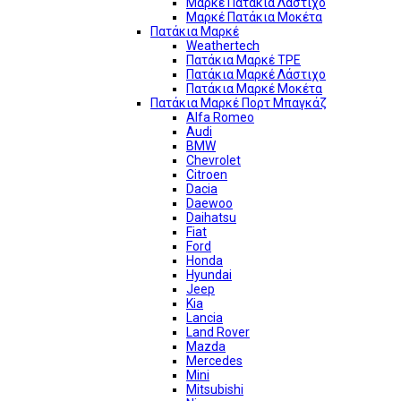
Μαρκέ Πατάκια Λάστιχο
Μαρκέ Πατάκια Μοκέτα
Πατάκια Μαρκέ
Weathertech
Πατάκια Μαρκέ TPE
Πατάκια Μαρκέ Λάστιχο
Πατάκια Μαρκέ Μοκέτα
Πατάκια Μαρκέ Πορτ Μπαγκάζ
Alfa Romeo
Audi
BMW
Chevrolet
Citroen
Dacia
Daewoo
Daihatsu
Fiat
Ford
Honda
Hyundai
Jeep
Kia
Lancia
Land Rover
Mazda
Mercedes
Mini
Mitsubishi