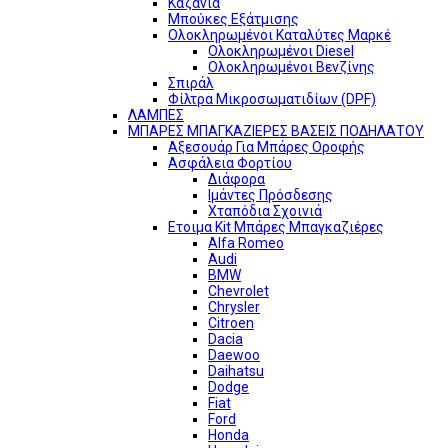
Καζάνια
Μπούκες Εξάτμισης
Ολοκληρωμένοι Καταλύτες Μαρκέ
Ολοκληρωμένοι Diesel
Ολοκληρωμένοι Βενζίνης
Σπιράλ
Φίλτρα Μικροσωματιδίων (DPF)
ΛΑΜΠΕΣ
ΜΠΑΡΕΣ ΜΠΑΓΚΑΖΙΕΡΕΣ ΒΑΣΕΙΣ ΠΟΔΗΛΑΤΟΥ
Αξεσουάρ Για Μπάρες Οροφής
Ασφάλεια Φορτίου
Διάφορα
Ιμάντες Πρόσδεσης
Χταπόδια Σχοινιά
Ετοιμα Kit Μπάρες Μπαγκαζιέρες
Alfa Romeo
Audi
BMW
Chevrolet
Chrysler
Citroen
Dacia
Daewoo
Daihatsu
Dodge
Fiat
Ford
Honda