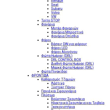
Renault
Seat
Subaru
Volvo
VW
Τρίτο STOP
Φανάρια
Μοτέρ Φαναριών
Φανάρια Μπροστινά
Φανάρια Οπίσθια
Φάροι
Βάσεις DIN για φάρους
Φάροι LED
Φάροι Αλογόνου
Φώτα Ημέρας (DRL)
DRL CONTROL BOX
Διεθνή Φώτα Ημέρας (DRL)
Μαρκέ Φώτα Ημέρας (DRL)
Φώτα Πινακίδας
ΦΡΟΝΤΙΔΑ
Καθαρισμός Τζαμιών
Λάστιχα
Ξύστρες Πάγου
Πανιά και Σφουγγάρια
Πλύσιμο
Βούρτσες Σκουπάκια
Ηλεκτρικά Σκουπάκια και Τριβεία
Ξεσκονιστήρια