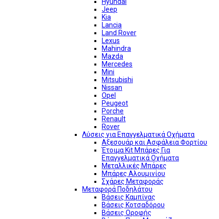
Hyundai
Jeep
Kia
Lancia
Land Rover
Lexus
Mahindra
Mazda
Mercedes
Mini
Mitsubishi
Nissan
Opel
Peugeot
Porche
Renault
Rover
Λύσεις για Επαγγελματικά Οχήματα
Αξεσουάρ και Ασφάλεια Φορτίου
Έτοιμα Kit Μπάρες Για
Επαγγελματικά Οχήματα
Μεταλλικές Μπάρες
Μπάρες Αλουμινίου
Σχάρες Μεταφοράς
Μεταφορά Ποδηλάτου
Βάσεις Καμπίνας
Βάσεις Κοτσαδόρου
Βάσεις Οροφής