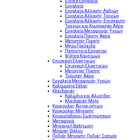
Ειδικά Εργαλεία
Εργαλεία
Εργαλεία Αλλαγής Λαδιών
Εργαλεία Αλλαγής Τροχών
Εργαλεία Αλλαγής-Επισκευής
Τροχών και Κομπρεσέρ Αέρα
Εργαλεία Μεταφοράς Υγρών
Εργαλεία Πίεσης Αέρα
Μετρητές Πίεσης
Μπουζόκλειδα
Παπούτσια Εργασίας
Φίλτρα Καυσίμων
Επισκευή Ελαστικών
Επισκευή Ελαστικών
Μετρητές Πίεσης
Τρόμπες Αέρα
Εργαλεία Μεταφοράς Υγρών
Καλύμματα Σέλας
Κλειδαριές
Καλώδια και Αλυσίδες
Κλειδαριές Moto
Κουκούλες Αυτοκινήτων
Κουκούλες Μηχανής
Κουρμπαδόροι Σωληνώσεων
Μεταφορά
Μηχανική Βελτίωση
Μπάρες Θόλου
Ποδιές Μηχανής Ποδιές Σασμάν