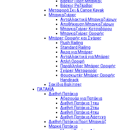
Βάσεις Πορτ Μπαγκάζ
Βάσεις Ρεζέρβας
Μεταφορά Σκι & Canoe Kayak
Μπαγκαζιέρες
Ανταλλακτικά Μπαγκαζιέρων
Αποθήκευση Μπαγκαζιέρων
Μπαγκαζιέρες Κοτσαδόρου
Μπαγκαζιέρες Οροφής
Μπάρες Οροφής και Σχάρες
Flush Railing
Standard Railing
Άκρα για Μπάρες
Ανταλλακτικά για Μπάρες
Απλή Οροφή
Παράλληλες Μπάρες Οροφής
Σχάρες Μεταφοράς
Φουσκωτές Μπάρες Οροφής
Handirack
Σακίδια Βαλίτσες
ΠΑΤΑΚΙΑ
Διεθνή Πατάκια
Αξεσουάρ για Πατάκια
Διεθνή Πατάκια 1τεμ
Διεθνή Πατάκια 2τεμ
Διεθνή Πατάκια 4τεμ
Διεθνή Πατάκια Λάστιχο
Διεθνή Πατάκια Πορτ Μπαγκάζ
Μαρκέ Πατάκια