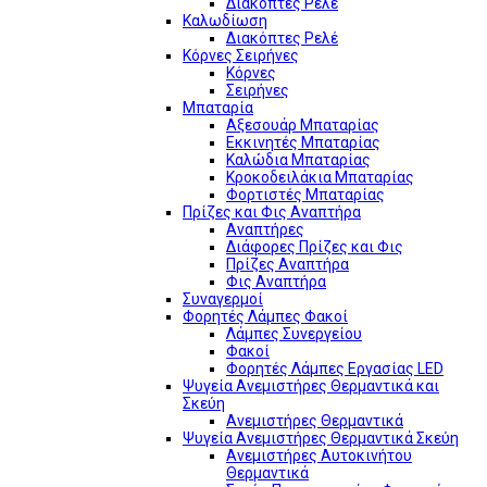
Διακόπτες Ρελέ
Καλωδίωση
Διακόπτες Ρελέ
Κόρνες Σειρήνες
Κόρνες
Σειρήνες
Μπαταρία
Αξεσουάρ Μπαταρίας
Εκκινητές Μπαταρίας
Καλώδια Μπαταρίας
Κροκοδειλάκια Μπαταρίας
Φορτιστές Μπαταρίας
Πρίζες και Φις Αναπτήρα
Αναπτήρες
Διάφορες Πρίζες και Φις
Πρίζες Αναπτήρα
Φις Αναπτήρα
Συναγερμοί
Φορητές Λάμπες Φακοί
Λάμπες Συνεργείου
Φακοί
Φορητές Λάμπες Εργασίας LED
Ψυγεία Ανεμιστήρες Θερμαντικά και
Σκεύη
Ανεμιστήρες Θερμαντικά
Ψυγεία Ανεμιστήρες Θερμαντικά Σκεύη
Ανεμιστήρες Αυτοκινήτου
Θερμαντικά