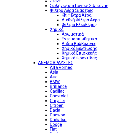
Σταντ
Σωλήνες και Γωνίες Σιλικόνης
Φίλτρα Αέρα Σκάστρες
Kit Φίλτρα Αέρα
Διεθνή Φίλτρα Αέρα
Φίλτρα Ελευθέρας
Χημικά
Αρωματικά
Εντομοαπωθητικά
Λάδια Βαλβολίνες
Χημικά Βελτίωσης
Χημικά Επισκευής
Χημικά Φροντίδας
ΑΝΕΜΟΘΡΑΥΣΤΕΣ
Alfa Romeo
Asia
Audi
BMW
Brilliance
Cadillac
Chevrolet
Chrysler
Citroen
Dacia
Daewoo
Daihatsu
Dodge
Fiat