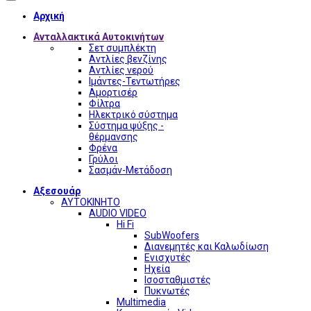
Αρχική
Ανταλλακτικά Αυτοκινήτων
Σετ συμπλέκτη
Αντλίες βενζίνης
Αντλίες νερού
Ιμάντες-Τεντωτήρες
Αμορτισέρ
Φίλτρα
Ηλεκτρικό σύστημα
Σύστημα ψύξης -
θέρμανσης
Φρένα
Γρύλοι
Σασμάν-Μετάδοση
Αξεσουάρ
ΑΥΤΟΚΙΝΗΤΟ
AUDIO VIDEO
Hi Fi
SubWoofers
Διανεμητές και Καλωδίωση
Ενισχυτές
Ηχεία
Ισοσταθμιστές
Πυκνωτές
Multimedia