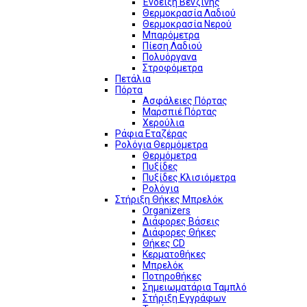
Ένδειξη Βενζίνης
Θερμοκρασία Λαδιού
Θερμοκρασία Νερού
Μπαρόμετρα
Πίεση Λαδιού
Πολυόργανα
Στροφόμετρα
Πετάλια
Πόρτα
Ασφάλειες Πόρτας
Μαρσπιέ Πόρτας
Χερούλια
Ράφια Εταζέρας
Ρολόγια Θερμόμετρα
Θερμόμετρα
Πυξίδες
Πυξίδες Κλισιόμετρα
Ρολόγια
Στήριξη Θήκες Μπρελόκ
Organizers
Διάφορες Βάσεις
Διάφορες Θήκες
Θήκες CD
Κερματοθήκες
Μπρελόκ
Ποτηροθήκες
Σημειωματάρια Ταμπλό
Στήριξη Εγγράφων