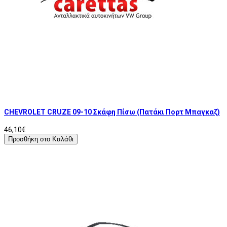
CHEVROLET CRUZE 09-10 Σκάφη Πίσω (Πατάκι Πορτ Μπαγκαζ)
46,10€
Προσθήκη στο Καλάθι