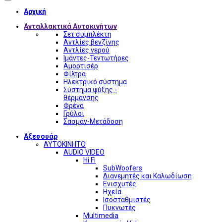
Αρχική
Ανταλλακτικά Αυτοκινήτων
Σετ συμπλέκτη
Αντλίες βενζίνης
Αντλίες νερού
Ιμάντες-Τεντωτήρες
Αμορτισέρ
Φίλτρα
Ηλεκτρικό σύστημα
Σύστημα ψύξης -
θέρμανσης
Φρένα
Γρύλοι
Σασμάν-Μετάδοση
Αξεσουάρ
ΑΥΤΟΚΙΝΗΤΟ
AUDIO VIDEO
Hi Fi
SubWoofers
Διανεμητές και Καλωδίωση
Ενισχυτές
Ηχεία
Ισοσταθμιστές
Πυκνωτές
Multimedia