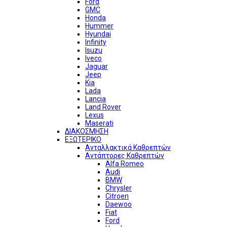
Ford
GMC
Honda
Hummer
Hyundai
Infinity
Isuzu
Iveco
Jaguar
Jeep
Kia
Lada
Lancia
Land Rover
Lexus
Maserati
ΔΙΑΚΟΣΜΗΣΗ
ΕΞΩΤΕΡΙΚΟ
Ανταλλακτικά Καθρεπτών
Αντάπτορες Καθρεπτών
Alfa Romeo
Audi
BMW
Chrysler
Citroen
Daewoo
Fiat
Ford