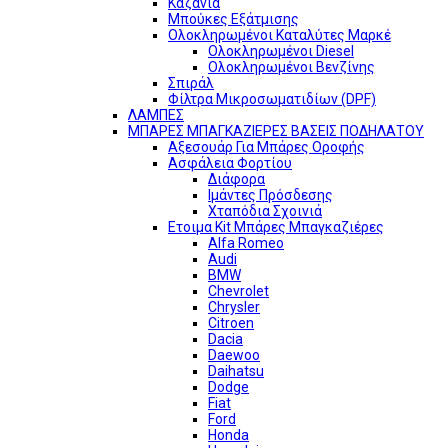
Καζάνια
Μπούκες Εξάτμισης
Ολοκληρωμένοι Καταλύτες Μαρκέ
Ολοκληρωμένοι Diesel
Ολοκληρωμένοι Βενζίνης
Σπιράλ
Φίλτρα Μικροσωματιδίων (DPF)
ΛΑΜΠΕΣ
ΜΠΑΡΕΣ ΜΠΑΓΚΑΖΙΕΡΕΣ ΒΑΣΕΙΣ ΠΟΔΗΛΑΤΟΥ
Αξεσουάρ Για Μπάρες Οροφής
Ασφάλεια Φορτίου
Διάφορα
Ιμάντες Πρόσδεσης
Χταπόδια Σχοινιά
Ετοιμα Kit Μπάρες Μπαγκαζιέρες
Alfa Romeo
Audi
BMW
Chevrolet
Chrysler
Citroen
Dacia
Daewoo
Daihatsu
Dodge
Fiat
Ford
Honda