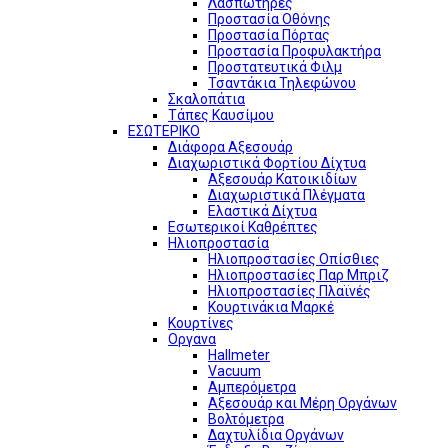
Λασπωτήρες
Προστασία Οθόνης
Προστασία Πόρτας
Προστασία Προφυλακτήρα
Προστατευτικά Φιλμ
Τσαντάκια Τηλεφώνου
Σκαλοπάτια
Τάπες Καυσίμου
ΕΣΩΤΕΡΙΚΟ
Διάφορα Αξεσουάρ
Διαχωριστικά Φορτίου Δίχτυα
Αξεσουάρ Κατοικιδίων
Διαχωριστικά Πλέγματα
Ελαστικά Δίχτυα
Εσωτερικοί Καθρέπτες
Ηλιοπροστασία
Ηλιοπροστασίες Οπίσθιες
Ηλιοπροστασίες Παρ Μπριζ
Ηλιοπροστασίες Πλαϊνές
Κουρτινάκια Μαρκέ
Κουρτίνες
Οργανα
Hallmeter
Vacuum
Αμπερόμετρα
Αξεσουάρ και Μέρη Οργάνων
Βολτόμετρα
Δαχτυλίδια Οργάνων