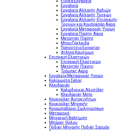
Ειδικά Εργαλεία
Εργαλεία
Εργαλεία Αλλαγής Λαδιών
Εργαλεία Αλλαγής Τροχών
Εργαλεία Αλλαγής-Επισκευής
Τροχών και Κομπρεσέρ Αέρα
Εργαλεία Μεταφοράς Υγρών
Εργαλεία Πίεσης Αέρα
Μετρητές Πίεσης
Μπουζόκλειδα
Παπούτσια Εργασίας
Φίλτρα Καυσίμων
Επισκευή Ελαστικών
Επισκευή Ελαστικών
Μετρητές Πίεσης
Τρόμπες Αέρα
Εργαλεία Μεταφοράς Υγρών
Καλύμματα Σέλας
Κλειδαριές
Καλώδια και Αλυσίδες
Κλειδαριές Moto
Κουκούλες Αυτοκινήτων
Κουκούλες Μηχανής
Κουρμπαδόροι Σωληνώσεων
Μεταφορά
Μηχανική Βελτίωση
Μπάρες Θόλου
Ποδιές Μηχανής Ποδιές Σασμάν