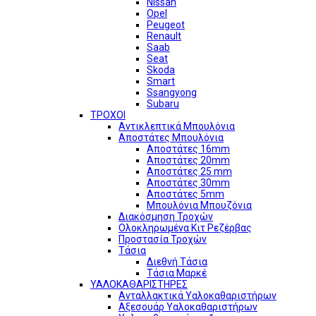
Nissan
Opel
Peugeot
Renault
Saab
Seat
Skoda
Smart
Ssangyong
Subaru
ΤΡΟΧΟΙ
Αντικλεπτικά Μπουλόνια
Αποστάτες Μπουλόνια
Αποστάτες 16mm
Αποστάτες 20mm
Αποστάτες 25 mm
Αποστάτες 30mm
Αποστάτες 5mm
Μπουλόνια Μπουζόνια
Διακόσμηση Τροχών
Ολοκληρωμένα Κιτ Ρεζέρβας
Προστασία Τροχών
Τάσια
Διεθνή Τάσια
Τάσια Μαρκέ
ΥΑΛΟΚΑΘΑΡΙΣΤΗΡΕΣ
Ανταλλακτικά Υαλοκαθαριστήρων
Αξεσουάρ Υαλοκαθαριστήρων