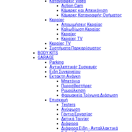
Καταγραφείς Video
Action Cam
Κάμερες και Απεικόνιση
Κάμερες Καταγραφής Οχήματος
Κεραίες
Απομιμήσεις Κεραίας
Καλωδίωση Κεραίας
Κεραίες
Κεραίες TV
Κεραίες TV
Συστήματα Παρκαρίσματος
BODY KITS
GARAGE
Parking
Αντικλεπτικές Συσκευές
Ειδη Συνεργείου
Εκτακτη Ανάγκη
Μπετόνια
Πυροσβεστήρες
Ρυμούλκηση
Φαρμακεία Τρίγωνα Διάσωση
Επισκευή
Testers
Ανύψωση
Γάντια Εργασίας
Δετικά Ταινίες
Διάφορα
Διάφορα Είδη - Ανταλλακτικά