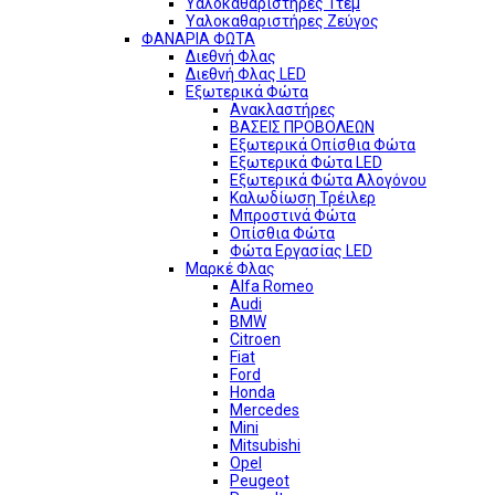
Υαλοκαθαριστήρες 1τεμ
Υαλοκαθαριστήρες Ζεύγος
ΦΑΝΑΡΙΑ ΦΩΤΑ
Διεθνή Φλας
Διεθνή Φλας LED
Εξωτερικά Φώτα
Ανακλαστήρες
ΒΑΣΕΙΣ ΠΡΟΒΟΛΕΩΝ
Εξωτερικά Οπίσθια Φώτα
Εξωτερικά Φώτα LED
Εξωτερικά Φώτα Αλογόνου
Καλωδίωση Τρέιλερ
Μπροστινά Φώτα
Οπίσθια Φώτα
Φώτα Εργασίας LED
Μαρκέ Φλας
Alfa Romeo
Audi
BMW
Citroen
Fiat
Ford
Honda
Mercedes
Mini
Mitsubishi
Opel
Peugeot