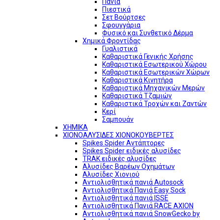
Πανιά
Πιεστικά
Σετ Βούρτσες
Σφουγγάρια
Φυσικό και Συνθετικό Δέρμα
Χημικά Φροντίδας
Γυαλιστικά
Καθαριστικά Γενικής Χρήσης
Καθαριστικά Εσωτερικού Χώρου
Καθαριστικά Εσωτερικών Χώρων
Καθαριστικά Κινητήρα
Καθαριστικά Μηχανικών Μερών
Καθαριστικά Τζαμιών
Καθαριστικά Τροχών και Ζαντών
Κερί
Σαμπουάν
ΧΗΜΙΚΑ
ΧΙΟΝΟΑΛΥΣΙΔΕΣ ΧΙΟΝΟΚΟΥΒΕΡΤΕΣ
Spikes Spider Αντάπτορες
Spikes Spider ειδικές αλυσίδες
TRAK ειδικές αλυσίδες
Αλυσίδες Βαρέων Οχημάτων
Αλυσίδες Χιονιού
Αντιολισθητικά πανιά Autosock
Αντιολισθητικά Πανιά Easy Sock
Αντιολισθητικά πανιά ISSE
Αντιολισθητικά Πανιά RACE AXION
Αντιολισθητικά πανιά SnowGecko by