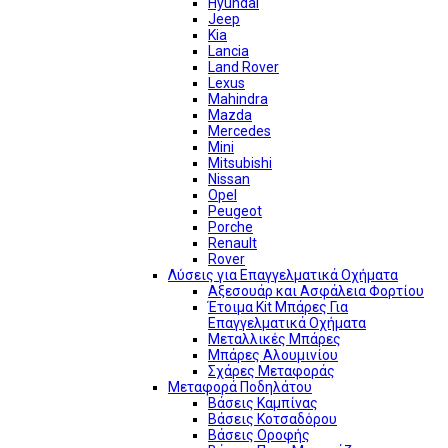
Hyundai
Jeep
Kia
Lancia
Land Rover
Lexus
Mahindra
Mazda
Mercedes
Mini
Mitsubishi
Nissan
Opel
Peugeot
Porche
Renault
Rover
Λύσεις για Επαγγελματικά Οχήματα
Αξεσουάρ και Ασφάλεια Φορτίου
Έτοιμα Kit Μπάρες Για
Επαγγελματικά Οχήματα
Μεταλλικές Μπάρες
Μπάρες Αλουμινίου
Σχάρες Μεταφοράς
Μεταφορά Ποδηλάτου
Βάσεις Καμπίνας
Βάσεις Κοτσαδόρου
Βάσεις Οροφής