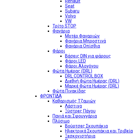
Renault
Seat
Subaru
Volvo
VW
Τρίτο STOP
Φανάρια
Μοτέρ Φαναριών
Φανάρια Μπροστινά
Φανάρια Οπίσθια
Φάροι
Βάσεις DIN για φάρους
Φάροι LED
Φάροι Αλογόνου
Φώτα Ημέρας (DRL)
DRL CONTROL BOX
Διεθνή Φώτα Ημέρας (DRL)
Μαρκέ Φώτα Ημέρας (DRL)
Φώτα Πινακίδας
ΦΡΟΝΤΙΔΑ
Καθαρισμός Τζαμιών
Λάστιχα
Ξύστρες Πάγου
Πανιά και Σφουγγάρια
Πλύσιμο
Βούρτσες Σκουπάκια
Ηλεκτρικά Σκουπάκια και Τριβεία
Ξεσκονιστήρια