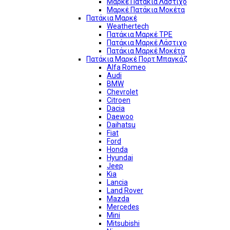
Μαρκέ Πατάκια Λάστιχο
Μαρκέ Πατάκια Μοκέτα
Πατάκια Μαρκέ
Weathertech
Πατάκια Μαρκέ TPE
Πατάκια Μαρκέ Λάστιχο
Πατάκια Μαρκέ Μοκέτα
Πατάκια Μαρκέ Πορτ Μπαγκάζ
Alfa Romeo
Audi
BMW
Chevrolet
Citroen
Dacia
Daewoo
Daihatsu
Fiat
Ford
Honda
Hyundai
Jeep
Kia
Lancia
Land Rover
Mazda
Mercedes
Mini
Mitsubishi