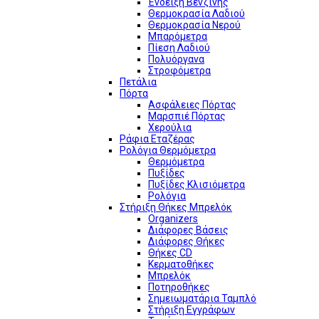
Ένδειξη Βενζίνης
Θερμοκρασία Λαδιού
Θερμοκρασία Νερού
Μπαρόμετρα
Πίεση Λαδιού
Πολυόργανα
Στροφόμετρα
Πετάλια
Πόρτα
Ασφάλειες Πόρτας
Μαρσπιέ Πόρτας
Χερούλια
Ράφια Εταζέρας
Ρολόγια Θερμόμετρα
Θερμόμετρα
Πυξίδες
Πυξίδες Κλισιόμετρα
Ρολόγια
Στήριξη Θήκες Μπρελόκ
Organizers
Διάφορες Βάσεις
Διάφορες Θήκες
Θήκες CD
Κερματοθήκες
Μπρελόκ
Ποτηροθήκες
Σημειωματάρια Ταμπλό
Στήριξη Εγγράφων