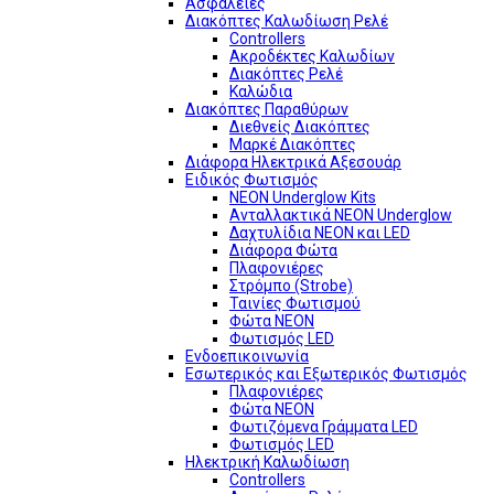
Ασφάλειες
Διακόπτες Καλωδίωση Ρελέ
Controllers
Ακροδέκτες Καλωδίων
Διακόπτες Ρελέ
Καλώδια
Διακόπτες Παραθύρων
Διεθνείς Διακόπτες
Μαρκέ Διακόπτες
Διάφορα Ηλεκτρικά Αξεσουάρ
Ειδικός Φωτισμός
NEON Underglow Kits
Ανταλλακτικά NEON Underglow
Δαχτυλίδια NEON και LED
Διάφορα Φώτα
Πλαφονιέρες
Στρόμπο (Strobe)
Ταινίες Φωτισμού
Φώτα NEON
Φωτισμός LED
Ενδοεπικοινωνία
Εσωτερικός και Εξωτερικός Φωτισμός
Πλαφονιέρες
Φώτα NEON
Φωτιζόμενα Γράμματα LED
Φωτισμός LED
Ηλεκτρική Καλωδίωση
Controllers