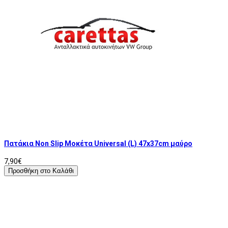
Πατάκια Non Slip Μοκέτα Universal (L) 47x37cm μαύρο
7,90€
Προσθήκη στο Καλάθι