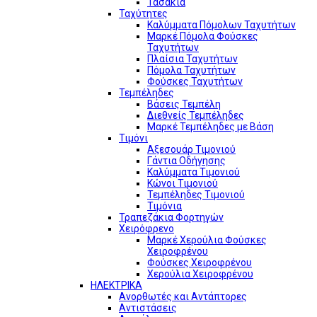
Τασάκια
Ταχύτητες
Καλύμματα Πόμολων Ταχυτήτων
Μαρκέ Πόμολα Φούσκες
Ταχυτήτων
Πλαίσια Ταχυτήτων
Πόμολα Ταχυτήτων
Φούσκες Ταχυτήτων
Τεμπέληδες
Βάσεις Τεμπέλη
Διεθνείς Τεμπέληδες
Μαρκέ Τεμπέληδες με Βάση
Τιμόνι
Αξεσουάρ Τιμονιού
Γάντια Οδήγησης
Καλύμματα Τιμονιού
Κώνοι Τιμονιού
Τεμπέληδες Τιμονιού
Τιμόνια
Τραπεζάκια Φορτηγών
Χειρόφρενο
Μαρκέ Χερούλια Φούσκες
Χειροφρένου
Φούσκες Χειροφρένου
Χερούλια Χειροφρένου
ΗΛΕΚΤΡΙΚΑ
Ανορθωτές και Αντάπτορες
Αντιστάσεις