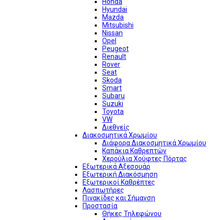
Honda
Hyundai
Mazda
Mitsubishi
Nissan
Opel
Peugeot
Renault
Rover
Seat
Skoda
Smart
Subaru
Suzuki
Toyota
VW
Διεθνείς
Διακοσμητικά Χρωμίου
Διάφορα Διακοσμητικά Χρωμίου
Καπάκια Καθρεπτών
Χερούλια Χούφτες Πόρτας
Εξωτερικά Αξεσουάρ
Εξωτερική Διακόσμηση
Εξωτερικοί Καθρέπτες
Λασπωτήρες
Πινακίδες και Σήμανση
Προστασία
Θήκες Τηλεφώνου