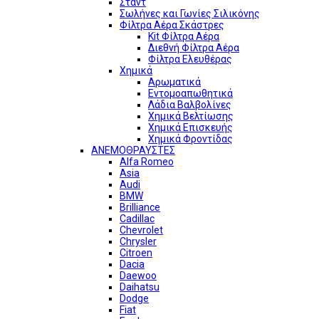
Σταντ
Σωλήνες και Γωνίες Σιλικόνης
Φίλτρα Αέρα Σκάστρες
Kit Φίλτρα Αέρα
Διεθνή Φίλτρα Αέρα
Φίλτρα Ελευθέρας
Χημικά
Αρωματικά
Εντομοαπωθητικά
Λάδια Βαλβολίνες
Χημικά Βελτίωσης
Χημικά Επισκευής
Χημικά Φροντίδας
ΑΝΕΜΟΘΡΑΥΣΤΕΣ
Alfa Romeo
Asia
Audi
BMW
Brilliance
Cadillac
Chevrolet
Chrysler
Citroen
Dacia
Daewoo
Daihatsu
Dodge
Fiat