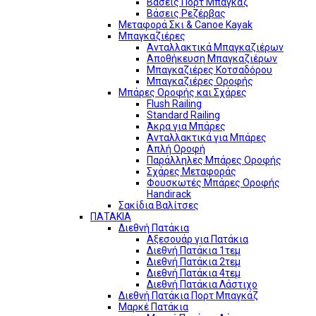
Βάσεις Πορτ Μπαγκάζ
Βάσεις Ρεζέρβας
Μεταφορά Σκι & Canoe Kayak
Μπαγκαζιέρες
Ανταλλακτικά Μπαγκαζιέρων
Αποθήκευση Μπαγκαζιέρων
Μπαγκαζιέρες Κοτσαδόρου
Μπαγκαζιέρες Οροφής
Μπάρες Οροφής και Σχάρες
Flush Railing
Standard Railing
Άκρα για Μπάρες
Ανταλλακτικά για Μπάρες
Απλή Οροφή
Παράλληλες Μπάρες Οροφής
Σχάρες Μεταφοράς
Φουσκωτές Μπάρες Οροφής
Handirack
Σακίδια Βαλίτσες
ΠΑΤΑΚΙΑ
Διεθνή Πατάκια
Αξεσουάρ για Πατάκια
Διεθνή Πατάκια 1τεμ
Διεθνή Πατάκια 2τεμ
Διεθνή Πατάκια 4τεμ
Διεθνή Πατάκια Λάστιχο
Διεθνή Πατάκια Πορτ Μπαγκάζ
Μαρκέ Πατάκια