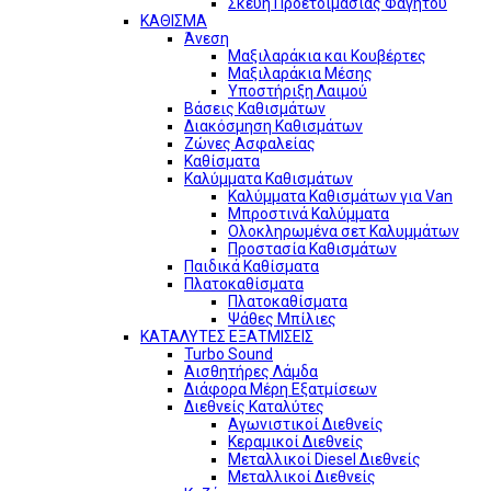
Σκεύη Προετοιμασίας Φαγητού
ΚΑΘΙΣΜΑ
Άνεση
Μαξιλαράκια και Κουβέρτες
Μαξιλαράκια Μέσης
Υποστήριξη Λαιμού
Βάσεις Καθισμάτων
Διακόσμηση Καθισμάτων
Ζώνες Ασφαλείας
Καθίσματα
Καλύμματα Καθισμάτων
Καλύμματα Καθισμάτων για Van
Μπροστινά Καλύμματα
Ολοκληρωμένα σετ Καλυμμάτων
Προστασία Καθισμάτων
Παιδικά Καθίσματα
Πλατοκαθίσματα
Πλατοκαθίσματα
Ψάθες Μπίλιες
ΚΑΤΑΛΥΤΕΣ ΕΞΑΤΜΙΣΕΙΣ
Turbo Sound
Αισθητήρες Λάμδα
Διάφορα Μέρη Εξατμίσεων
Διεθνείς Καταλύτες
Αγωνιστικοί Διεθνείς
Κεραμικοί Διεθνείς
Μεταλλικοί Diesel Διεθνείς
Μεταλλικοί Διεθνείς