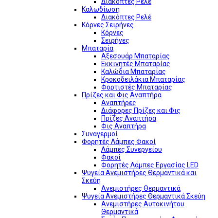
Διακόπτες Ρελέ
Καλωδίωση
Διακόπτες Ρελέ
Κόρνες Σειρήνες
Κόρνες
Σειρήνες
Μπαταρία
Αξεσουάρ Μπαταρίας
Εκκινητές Μπαταρίας
Καλώδια Μπαταρίας
Κροκοδειλάκια Μπαταρίας
Φορτιστές Μπαταρίας
Πρίζες και Φις Αναπτήρα
Αναπτήρες
Διάφορες Πρίζες και Φις
Πρίζες Αναπτήρα
Φις Αναπτήρα
Συναγερμοί
Φορητές Λάμπες Φακοί
Λάμπες Συνεργείου
Φακοί
Φορητές Λάμπες Εργασίας LED
Ψυγεία Ανεμιστήρες Θερμαντικά και
Σκεύη
Ανεμιστήρες Θερμαντικά
Ψυγεία Ανεμιστήρες Θερμαντικά Σκεύη
Ανεμιστήρες Αυτοκινήτου
Θερμαντικά