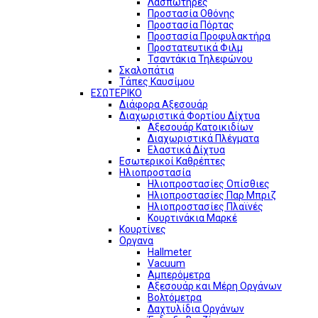
Λασπωτήρες
Προστασία Οθόνης
Προστασία Πόρτας
Προστασία Προφυλακτήρα
Προστατευτικά Φιλμ
Τσαντάκια Τηλεφώνου
Σκαλοπάτια
Τάπες Καυσίμου
ΕΣΩΤΕΡΙΚΟ
Διάφορα Αξεσουάρ
Διαχωριστικά Φορτίου Δίχτυα
Αξεσουάρ Κατοικιδίων
Διαχωριστικά Πλέγματα
Ελαστικά Δίχτυα
Εσωτερικοί Καθρέπτες
Ηλιοπροστασία
Ηλιοπροστασίες Οπίσθιες
Ηλιοπροστασίες Παρ Μπριζ
Ηλιοπροστασίες Πλαϊνές
Κουρτινάκια Μαρκέ
Κουρτίνες
Οργανα
Hallmeter
Vacuum
Αμπερόμετρα
Αξεσουάρ και Μέρη Οργάνων
Βολτόμετρα
Δαχτυλίδια Οργάνων