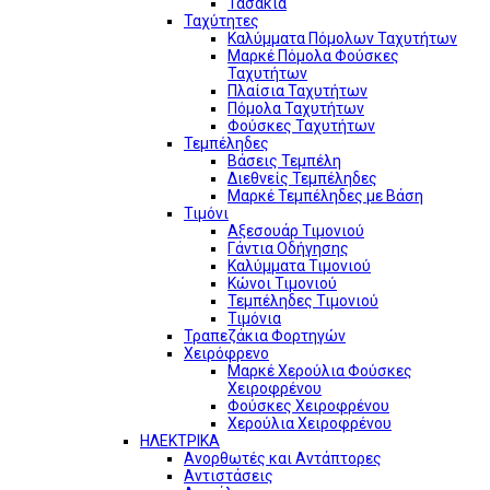
Τασάκια
Ταχύτητες
Καλύμματα Πόμολων Ταχυτήτων
Μαρκέ Πόμολα Φούσκες
Ταχυτήτων
Πλαίσια Ταχυτήτων
Πόμολα Ταχυτήτων
Φούσκες Ταχυτήτων
Τεμπέληδες
Βάσεις Τεμπέλη
Διεθνείς Τεμπέληδες
Μαρκέ Τεμπέληδες με Βάση
Τιμόνι
Αξεσουάρ Τιμονιού
Γάντια Οδήγησης
Καλύμματα Τιμονιού
Κώνοι Τιμονιού
Τεμπέληδες Τιμονιού
Τιμόνια
Τραπεζάκια Φορτηγών
Χειρόφρενο
Μαρκέ Χερούλια Φούσκες
Χειροφρένου
Φούσκες Χειροφρένου
Χερούλια Χειροφρένου
ΗΛΕΚΤΡΙΚΑ
Ανορθωτές και Αντάπτορες
Αντιστάσεις