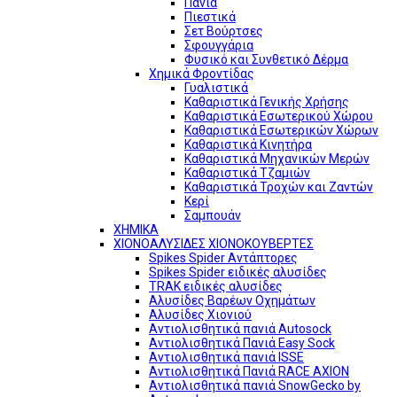
Πανιά
Πιεστικά
Σετ Βούρτσες
Σφουγγάρια
Φυσικό και Συνθετικό Δέρμα
Χημικά Φροντίδας
Γυαλιστικά
Καθαριστικά Γενικής Χρήσης
Καθαριστικά Εσωτερικού Χώρου
Καθαριστικά Εσωτερικών Χώρων
Καθαριστικά Κινητήρα
Καθαριστικά Μηχανικών Μερών
Καθαριστικά Τζαμιών
Καθαριστικά Τροχών και Ζαντών
Κερί
Σαμπουάν
ΧΗΜΙΚΑ
ΧΙΟΝΟΑΛΥΣΙΔΕΣ ΧΙΟΝΟΚΟΥΒΕΡΤΕΣ
Spikes Spider Αντάπτορες
Spikes Spider ειδικές αλυσίδες
TRAK ειδικές αλυσίδες
Αλυσίδες Βαρέων Οχημάτων
Αλυσίδες Χιονιού
Αντιολισθητικά πανιά Autosock
Αντιολισθητικά Πανιά Easy Sock
Αντιολισθητικά πανιά ISSE
Αντιολισθητικά Πανιά RACE AXION
Αντιολισθητικά πανιά SnowGecko by