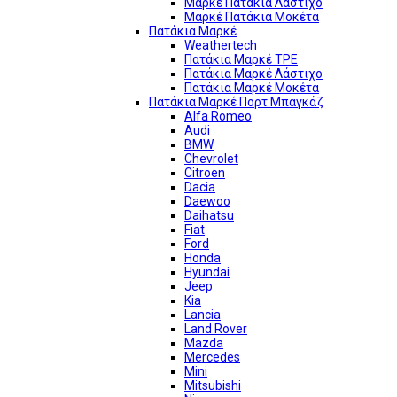
Μαρκέ Πατάκια Λάστιχο
Μαρκέ Πατάκια Μοκέτα
Πατάκια Μαρκέ
Weathertech
Πατάκια Μαρκέ TPE
Πατάκια Μαρκέ Λάστιχο
Πατάκια Μαρκέ Μοκέτα
Πατάκια Μαρκέ Πορτ Μπαγκάζ
Alfa Romeo
Audi
BMW
Chevrolet
Citroen
Dacia
Daewoo
Daihatsu
Fiat
Ford
Honda
Hyundai
Jeep
Kia
Lancia
Land Rover
Mazda
Mercedes
Mini
Mitsubishi