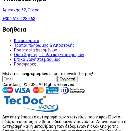
Αμερικής 62, Πάτρα
+30 2610 428 663
Βοήθεια
Καταστήματα
Τρόποι πληρωμής & Αποστολής
Προστασία Δεδομένων
Όροι Χρήσης - Πολιτική Επιστροφών
Επικοινωνήστε μαζί μας
Προσφορές
Μείνετε
ενημερωμένοι
με τα newsletter μας!
Εγγραφή
Carettas.gr © 2026 All Rights Reserved.
Δεν επιτρέπεται η αντιγραφή των στοιχείων που εμφανίζονται
εδώ, και κυρίως της βάσης δεδομένων συνολικά. Απαγορεύεται η
αντιγραφή και η μεταβίβαση των δεδομένων ή ολόκληρης της