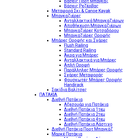
Βάσεις Πορτ Μπαγκάζ
Βάσεις Ρεζέρβας
Μεταφορά Σκι & Canoe Kayak
Μπαγκαζιέρες
Ανταλλακτικά Μπαγκαζιέρων
Αποθήκευση Μπαγκαζιέρων
Μπαγκαζιέρες Κοτσαδόρου
Μπαγκαζιέρες Οροφής
Μπάρες Οροφής και Σχάρες
Flush Railing
Standard Railing
Άκρα για Μπάρες
Ανταλλακτικά για Μπάρες
Απλή Οροφή
Παράλληλες Μπάρες Οροφής
Σχάρες Μεταφοράς
Φουσκωτές Μπάρες Οροφής
Handirack
Σακίδια Βαλίτσες
ΠΑΤΑΚΙΑ
Διεθνή Πατάκια
Αξεσουάρ για Πατάκια
Διεθνή Πατάκια 1τεμ
Διεθνή Πατάκια 2τεμ
Διεθνή Πατάκια 4τεμ
Διεθνή Πατάκια Λάστιχο
Διεθνή Πατάκια Πορτ Μπαγκάζ
Μαρκέ Πατάκια