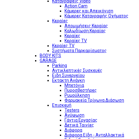
Καταγραφείς Video
Action Cam
Κάμερες και Απεικόνιση
Κάμερες Καταγραφής Οχήματος
Κεραίες
Απομιμήσεις Κεραίας
Καλωδίωση Κεραίας
Κεραίες
Κεραίες TV
Κεραίες TV
Συστήματα Παρκαρίσματος
BODY KITS
GARAGE
Parking
Αντικλεπτικές Συσκευές
Ειδη Συνεργείου
Εκτακτη Ανάγκη
Μπετόνια
Πυροσβεστήρες
Ρυμούλκηση
Φαρμακεία Τρίγωνα Διάσωση
Επισκευή
Testers
Ανύψωση
Γάντια Εργασίας
Δετικά Ταινίες
Διάφορα
Διάφορα Είδη - Ανταλλακτικά