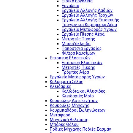
Ειδικά Εργαλεία
Εργαλεία
Εργαλεία Αλλαγής Λαδιών
Εργαλεία Αλλαγής Τροχών
Εργαλεία Αλλαγής-Επισκευής
Τροχών και Κομπρεσέρ Αέρα
Εργαλεία Μεταφοράς Υγρών
Εργαλεία Πίεσης Αέρα
Μετρητές Πίεσης
Μπουζόκλειδα
Παπούτσια Εργασίας
Φίλτρα Καυσίμων
Επισκευή Ελαστικών
Επισκευή Ελαστικών
Μετρητές Πίεσης
Τρόμπες Αέρα
Εργαλεία Μεταφοράς Υγρών
Καλύμματα Σέλας
Κλειδαριές
Καλώδια και Αλυσίδες
Κλειδαριές Moto
Κουκούλες Αυτοκινήτων
Κουκούλες Μηχανής
Κουρμπαδόροι Σωληνώσεων
Μεταφορά
Μηχανική Βελτίωση
Μπάρες Θόλου
Ποδιές Μηχανής Ποδιές Σασμάν