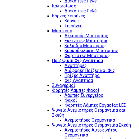
Διακόπτες Ρελέ
Καλωδίωση
Διακόπτες Ρελέ
Κόρνες Σειρήνες
Κόρνες
Σειρήνες
Μπαταρία
Αξεσουάρ Μπαταρίας
Εκκινητές Μπαταρίας
Καλώδια Μπαταρίας
Κροκοδειλάκια Μπαταρίας
Φορτιστές Μπαταρίας
Πρίζες και Φις Αναπτήρα
Αναπτήρες
Διάφορες Πρίζες και Φις
Πρίζες Αναπτήρα
Φις Αναπτήρα
Συναγερμοί
Φορητές Λάμπες Φακοί
Λάμπες Συνεργείου
Φακοί
Φορητές Λάμπες Εργασίας LED
Ψυγεία Ανεμιστήρες Θερμαντικά και
Σκεύη
Ανεμιστήρες Θερμαντικά
Ψυγεία Ανεμιστήρες Θερμαντικά Σκεύη
Ανεμιστήρες Αυτοκινήτου
Θερμαντικά