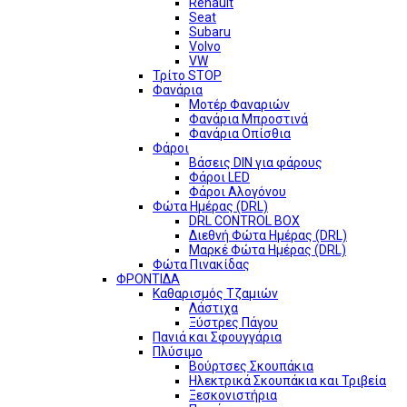
Renault
Seat
Subaru
Volvo
VW
Τρίτο STOP
Φανάρια
Μοτέρ Φαναριών
Φανάρια Μπροστινά
Φανάρια Οπίσθια
Φάροι
Βάσεις DIN για φάρους
Φάροι LED
Φάροι Αλογόνου
Φώτα Ημέρας (DRL)
DRL CONTROL BOX
Διεθνή Φώτα Ημέρας (DRL)
Μαρκέ Φώτα Ημέρας (DRL)
Φώτα Πινακίδας
ΦΡΟΝΤΙΔΑ
Καθαρισμός Τζαμιών
Λάστιχα
Ξύστρες Πάγου
Πανιά και Σφουγγάρια
Πλύσιμο
Βούρτσες Σκουπάκια
Ηλεκτρικά Σκουπάκια και Τριβεία
Ξεσκονιστήρια