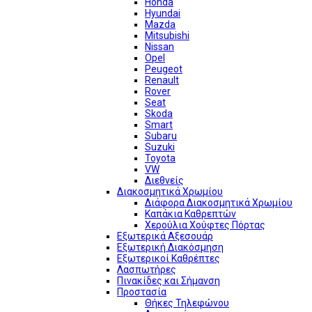
Honda
Hyundai
Mazda
Mitsubishi
Nissan
Opel
Peugeot
Renault
Rover
Seat
Skoda
Smart
Subaru
Suzuki
Toyota
VW
Διεθνείς
Διακοσμητικά Χρωμίου
Διάφορα Διακοσμητικά Χρωμίου
Καπάκια Καθρεπτών
Χερούλια Χούφτες Πόρτας
Εξωτερικά Αξεσουάρ
Εξωτερική Διακόσμηση
Εξωτερικοί Καθρέπτες
Λασπωτήρες
Πινακίδες και Σήμανση
Προστασία
Θήκες Τηλεφώνου