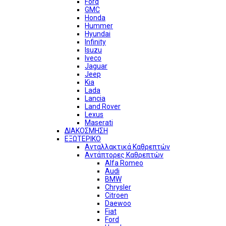
Ford
GMC
Honda
Hummer
Hyundai
Infinity
Isuzu
Iveco
Jaguar
Jeep
Kia
Lada
Lancia
Land Rover
Lexus
Maserati
ΔΙΑΚΟΣΜΗΣΗ
ΕΞΩΤΕΡΙΚΟ
Ανταλλακτικά Καθρεπτών
Αντάπτορες Καθρεπτών
Alfa Romeo
Audi
BMW
Chrysler
Citroen
Daewoo
Fiat
Ford