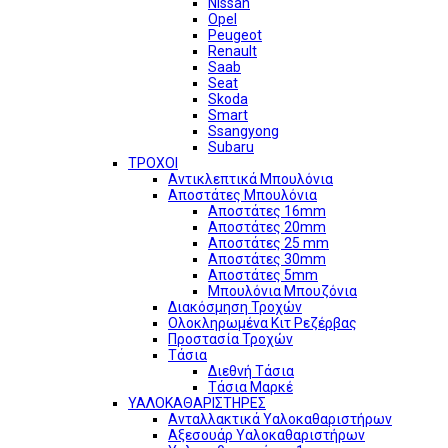
Nissan
Opel
Peugeot
Renault
Saab
Seat
Skoda
Smart
Ssangyong
Subaru
ΤΡΟΧΟΙ
Αντικλεπτικά Μπουλόνια
Αποστάτες Μπουλόνια
Αποστάτες 16mm
Αποστάτες 20mm
Αποστάτες 25 mm
Αποστάτες 30mm
Αποστάτες 5mm
Μπουλόνια Μπουζόνια
Διακόσμηση Τροχών
Ολοκληρωμένα Κιτ Ρεζέρβας
Προστασία Τροχών
Τάσια
Διεθνή Τάσια
Τάσια Μαρκέ
ΥΑΛΟΚΑΘΑΡΙΣΤΗΡΕΣ
Ανταλλακτικά Υαλοκαθαριστήρων
Αξεσουάρ Υαλοκαθαριστήρων