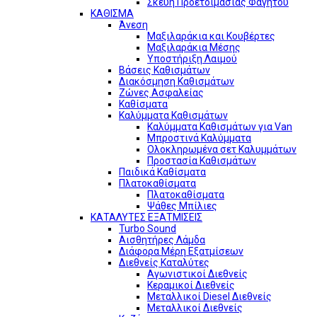
Σκεύη Προετοιμασίας Φαγητού
ΚΑΘΙΣΜΑ
Άνεση
Μαξιλαράκια και Κουβέρτες
Μαξιλαράκια Μέσης
Υποστήριξη Λαιμού
Βάσεις Καθισμάτων
Διακόσμηση Καθισμάτων
Ζώνες Ασφαλείας
Καθίσματα
Καλύμματα Καθισμάτων
Καλύμματα Καθισμάτων για Van
Μπροστινά Καλύμματα
Ολοκληρωμένα σετ Καλυμμάτων
Προστασία Καθισμάτων
Παιδικά Καθίσματα
Πλατοκαθίσματα
Πλατοκαθίσματα
Ψάθες Μπίλιες
ΚΑΤΑΛΥΤΕΣ ΕΞΑΤΜΙΣΕΙΣ
Turbo Sound
Αισθητήρες Λάμδα
Διάφορα Μέρη Εξατμίσεων
Διεθνείς Καταλύτες
Αγωνιστικοί Διεθνείς
Κεραμικοί Διεθνείς
Μεταλλικοί Diesel Διεθνείς
Μεταλλικοί Διεθνείς