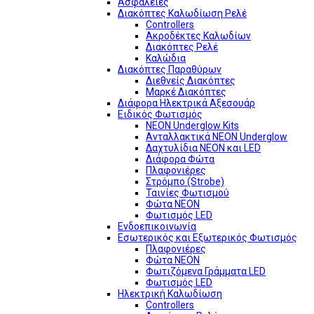
Ασφάλειες
Διακόπτες Καλωδίωση Ρελέ
Controllers
Ακροδέκτες Καλωδίων
Διακόπτες Ρελέ
Καλώδια
Διακόπτες Παραθύρων
Διεθνείς Διακόπτες
Μαρκέ Διακόπτες
Διάφορα Ηλεκτρικά Αξεσουάρ
Ειδικός Φωτισμός
NEON Underglow Kits
Ανταλλακτικά NEON Underglow
Δαχτυλίδια NEON και LED
Διάφορα Φώτα
Πλαφονιέρες
Στρόμπο (Strobe)
Ταινίες Φωτισμού
Φώτα NEON
Φωτισμός LED
Ενδοεπικοινωνία
Εσωτερικός και Εξωτερικός Φωτισμός
Πλαφονιέρες
Φώτα NEON
Φωτιζόμενα Γράμματα LED
Φωτισμός LED
Ηλεκτρική Καλωδίωση
Controllers