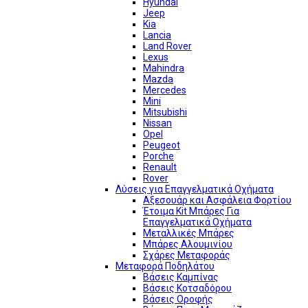
Hyundai
Jeep
Kia
Lancia
Land Rover
Lexus
Mahindra
Mazda
Mercedes
Mini
Mitsubishi
Nissan
Opel
Peugeot
Porche
Renault
Rover
Λύσεις για Επαγγελματικά Οχήματα
Αξεσουάρ και Ασφάλεια Φορτίου
Έτοιμα Kit Μπάρες Για
Επαγγελματικά Οχήματα
Μεταλλικές Μπάρες
Μπάρες Αλουμινίου
Σχάρες Μεταφοράς
Μεταφορά Ποδηλάτου
Βάσεις Καμπίνας
Βάσεις Κοτσαδόρου
Βάσεις Οροφής