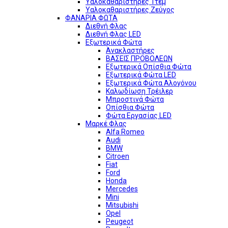
Υαλοκαθαριστήρες 1τεμ
Υαλοκαθαριστήρες Ζεύγος
ΦΑΝΑΡΙΑ ΦΩΤΑ
Διεθνή Φλας
Διεθνή Φλας LED
Εξωτερικά Φώτα
Ανακλαστήρες
ΒΑΣΕΙΣ ΠΡΟΒΟΛΕΩΝ
Εξωτερικά Οπίσθια Φώτα
Εξωτερικά Φώτα LED
Εξωτερικά Φώτα Αλογόνου
Καλωδίωση Τρέιλερ
Μπροστινά Φώτα
Οπίσθια Φώτα
Φώτα Εργασίας LED
Μαρκέ Φλας
Alfa Romeo
Audi
BMW
Citroen
Fiat
Ford
Honda
Mercedes
Mini
Mitsubishi
Opel
Peugeot