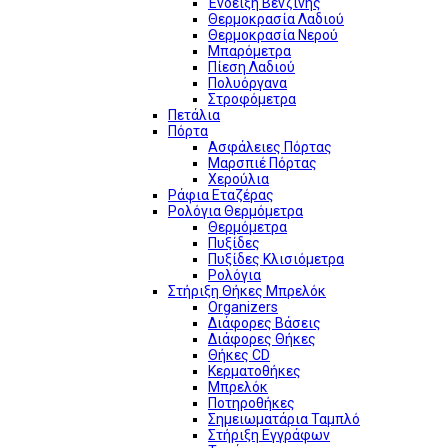
Ένδειξη Βενζίνης
Θερμοκρασία Λαδιού
Θερμοκρασία Νερού
Μπαρόμετρα
Πίεση Λαδιού
Πολυόργανα
Στροφόμετρα
Πετάλια
Πόρτα
Ασφάλειες Πόρτας
Μαρσπιέ Πόρτας
Χερούλια
Ράφια Εταζέρας
Ρολόγια Θερμόμετρα
Θερμόμετρα
Πυξίδες
Πυξίδες Κλισιόμετρα
Ρολόγια
Στήριξη Θήκες Μπρελόκ
Organizers
Διάφορες Βάσεις
Διάφορες Θήκες
Θήκες CD
Κερματοθήκες
Μπρελόκ
Ποτηροθήκες
Σημειωματάρια Ταμπλό
Στήριξη Εγγράφων