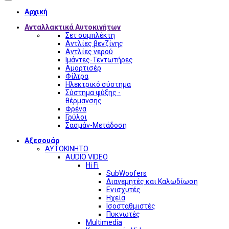
Αρχική
Ανταλλακτικά Αυτοκινήτων
Σετ συμπλέκτη
Αντλίες βενζίνης
Αντλίες νερού
Ιμάντες-Τεντωτήρες
Αμορτισέρ
Φίλτρα
Ηλεκτρικό σύστημα
Σύστημα ψύξης -
θέρμανσης
Φρένα
Γρύλοι
Σασμάν-Μετάδοση
Αξεσουάρ
ΑΥΤΟΚΙΝΗΤΟ
AUDIO VIDEO
Hi Fi
SubWoofers
Διανεμητές και Καλωδίωση
Ενισχυτές
Ηχεία
Ισοσταθμιστές
Πυκνωτές
Multimedia