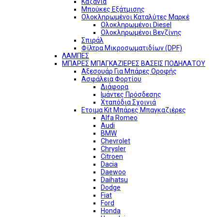
Καζάνια
Μπούκες Εξάτμισης
Ολοκληρωμένοι Καταλύτες Μαρκέ
Ολοκληρωμένοι Diesel
Ολοκληρωμένοι Βενζίνης
Σπιράλ
Φίλτρα Μικροσωματιδίων (DPF)
ΛΑΜΠΕΣ
ΜΠΑΡΕΣ ΜΠΑΓΚΑΖΙΕΡΕΣ ΒΑΣΕΙΣ ΠΟΔΗΛΑΤΟΥ
Αξεσουάρ Για Μπάρες Οροφής
Ασφάλεια Φορτίου
Διάφορα
Ιμάντες Πρόσδεσης
Χταπόδια Σχοινιά
Ετοιμα Kit Μπάρες Μπαγκαζιέρες
Alfa Romeo
Audi
BMW
Chevrolet
Chrysler
Citroen
Dacia
Daewoo
Daihatsu
Dodge
Fiat
Ford
Honda