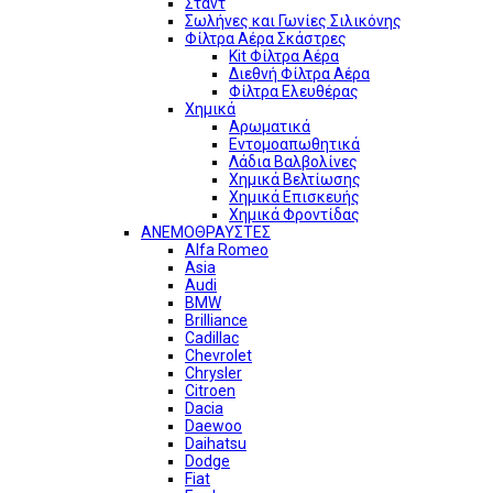
Σταντ
Σωλήνες και Γωνίες Σιλικόνης
Φίλτρα Αέρα Σκάστρες
Kit Φίλτρα Αέρα
Διεθνή Φίλτρα Αέρα
Φίλτρα Ελευθέρας
Χημικά
Αρωματικά
Εντομοαπωθητικά
Λάδια Βαλβολίνες
Χημικά Βελτίωσης
Χημικά Επισκευής
Χημικά Φροντίδας
ΑΝΕΜΟΘΡΑΥΣΤΕΣ
Alfa Romeo
Asia
Audi
BMW
Brilliance
Cadillac
Chevrolet
Chrysler
Citroen
Dacia
Daewoo
Daihatsu
Dodge
Fiat