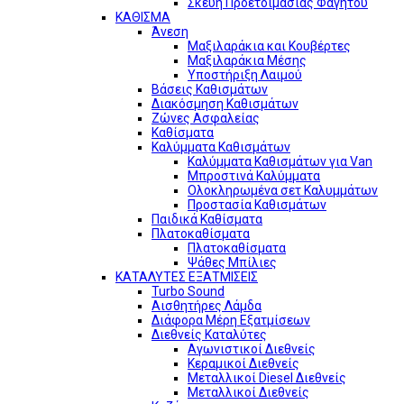
Σκεύη Προετοιμασίας Φαγητού
ΚΑΘΙΣΜΑ
Άνεση
Μαξιλαράκια και Κουβέρτες
Μαξιλαράκια Μέσης
Υποστήριξη Λαιμού
Βάσεις Καθισμάτων
Διακόσμηση Καθισμάτων
Ζώνες Ασφαλείας
Καθίσματα
Καλύμματα Καθισμάτων
Καλύμματα Καθισμάτων για Van
Μπροστινά Καλύμματα
Ολοκληρωμένα σετ Καλυμμάτων
Προστασία Καθισμάτων
Παιδικά Καθίσματα
Πλατοκαθίσματα
Πλατοκαθίσματα
Ψάθες Μπίλιες
ΚΑΤΑΛΥΤΕΣ ΕΞΑΤΜΙΣΕΙΣ
Turbo Sound
Αισθητήρες Λάμδα
Διάφορα Μέρη Εξατμίσεων
Διεθνείς Καταλύτες
Αγωνιστικοί Διεθνείς
Κεραμικοί Διεθνείς
Μεταλλικοί Diesel Διεθνείς
Μεταλλικοί Διεθνείς