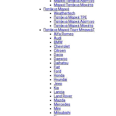
Μαρκέ Πατάκια Λάστιχο
Μαρκέ Πατάκια Μοκέτα
Πατάκια Μαρκέ
Weathertech
Πατάκια Μαρκέ TPE
Πατάκια Μαρκέ Λάστιχο
Πατάκια Μαρκέ Μοκέτα
Πατάκια Μαρκέ Πορτ Μπαγκάζ
Alfa Romeo
Audi
BMW
Chevrolet
Citroen
Dacia
Daewoo
Daihatsu
Fiat
Ford
Honda
Hyundai
Jeep
Kia
Lancia
Land Rover
Mazda
Mercedes
Mini
Mitsubishi