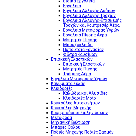
Ειδικά Εργαλεία
Εργαλεία
Εργαλεία Αλλαγής Λαδιών
Εργαλεία Αλλαγής Τροχών
Εργαλεία Αλλαγής-Επισκευής
Τροχών και Κομπρεσέρ Αέρα
Εργαλεία Μεταφοράς Υγρών
Εργαλεία Πίεσης Αέρα
Μετρητές Πίεσης
Μπουζόκλειδα
Παπούτσια Εργασίας
Φίλτρα Καυσίμων
Επισκευή Ελαστικών
Επισκευή Ελαστικών
Μετρητές Πίεσης
Τρόμπες Αέρα
Εργαλεία Μεταφοράς Υγρών
Καλύμματα Σέλας
Κλειδαριές
Καλώδια και Αλυσίδες
Κλειδαριές Moto
Κουκούλες Αυτοκινήτων
Κουκούλες Μηχανής
Κουρμπαδόροι Σωληνώσεων
Μεταφορά
Μηχανική Βελτίωση
Μπάρες Θόλου
Ποδιές Μηχανής Ποδιές Σασμάν