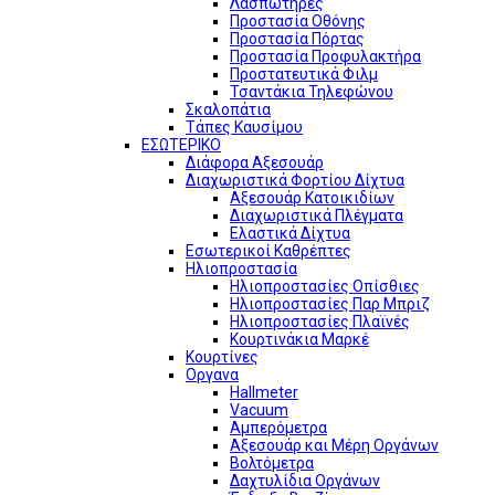
Λασπωτήρες
Προστασία Οθόνης
Προστασία Πόρτας
Προστασία Προφυλακτήρα
Προστατευτικά Φιλμ
Τσαντάκια Τηλεφώνου
Σκαλοπάτια
Τάπες Καυσίμου
ΕΣΩΤΕΡΙΚΟ
Διάφορα Αξεσουάρ
Διαχωριστικά Φορτίου Δίχτυα
Αξεσουάρ Κατοικιδίων
Διαχωριστικά Πλέγματα
Ελαστικά Δίχτυα
Εσωτερικοί Καθρέπτες
Ηλιοπροστασία
Ηλιοπροστασίες Οπίσθιες
Ηλιοπροστασίες Παρ Μπριζ
Ηλιοπροστασίες Πλαϊνές
Κουρτινάκια Μαρκέ
Κουρτίνες
Οργανα
Hallmeter
Vacuum
Αμπερόμετρα
Αξεσουάρ και Μέρη Οργάνων
Βολτόμετρα
Δαχτυλίδια Οργάνων