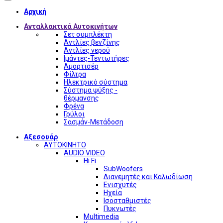
Αρχική
Ανταλλακτικά Αυτοκινήτων
Σετ συμπλέκτη
Αντλίες βενζίνης
Αντλίες νερού
Ιμάντες-Τεντωτήρες
Αμορτισέρ
Φίλτρα
Ηλεκτρικό σύστημα
Σύστημα ψύξης -
θέρμανσης
Φρένα
Γρύλοι
Σασμάν-Μετάδοση
Αξεσουάρ
ΑΥΤΟΚΙΝΗΤΟ
AUDIO VIDEO
Hi Fi
SubWoofers
Διανεμητές και Καλωδίωση
Ενισχυτές
Ηχεία
Ισοσταθμιστές
Πυκνωτές
Multimedia