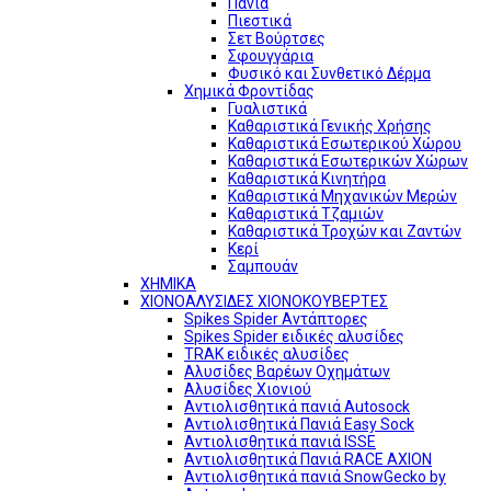
Πανιά
Πιεστικά
Σετ Βούρτσες
Σφουγγάρια
Φυσικό και Συνθετικό Δέρμα
Χημικά Φροντίδας
Γυαλιστικά
Καθαριστικά Γενικής Χρήσης
Καθαριστικά Εσωτερικού Χώρου
Καθαριστικά Εσωτερικών Χώρων
Καθαριστικά Κινητήρα
Καθαριστικά Μηχανικών Μερών
Καθαριστικά Τζαμιών
Καθαριστικά Τροχών και Ζαντών
Κερί
Σαμπουάν
ΧΗΜΙΚΑ
ΧΙΟΝΟΑΛΥΣΙΔΕΣ ΧΙΟΝΟΚΟΥΒΕΡΤΕΣ
Spikes Spider Αντάπτορες
Spikes Spider ειδικές αλυσίδες
TRAK ειδικές αλυσίδες
Αλυσίδες Βαρέων Οχημάτων
Αλυσίδες Χιονιού
Αντιολισθητικά πανιά Autosock
Αντιολισθητικά Πανιά Easy Sock
Αντιολισθητικά πανιά ISSE
Αντιολισθητικά Πανιά RACE AXION
Αντιολισθητικά πανιά SnowGecko by