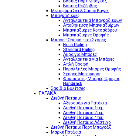
Βάσεις Πορτ Μπαγκάζ
Βάσεις Ρεζέρβας
Μεταφορά Σκι & Canoe Kayak
Μπαγκαζιέρες
Ανταλλακτικά Μπαγκαζιέρων
Αποθήκευση Μπαγκαζιέρων
Μπαγκαζιέρες Κοτσαδόρου
Μπαγκαζιέρες Οροφής
Μπάρες Οροφής και Σχάρες
Flush Railing
Standard Railing
Άκρα για Μπάρες
Ανταλλακτικά για Μπάρες
Απλή Οροφή
Παράλληλες Μπάρες Οροφής
Σχάρες Μεταφοράς
Φουσκωτές Μπάρες Οροφής
Handirack
Σακίδια Βαλίτσες
ΠΑΤΑΚΙΑ
Διεθνή Πατάκια
Αξεσουάρ για Πατάκια
Διεθνή Πατάκια 1τεμ
Διεθνή Πατάκια 2τεμ
Διεθνή Πατάκια 4τεμ
Διεθνή Πατάκια Λάστιχο
Διεθνή Πατάκια Πορτ Μπαγκάζ
Μαρκέ Πατάκια