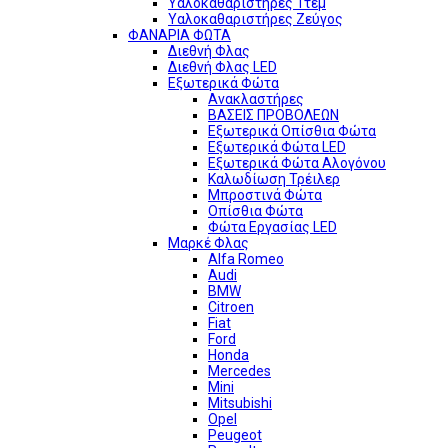
Υαλοκαθαριστήρες 1τεμ
Υαλοκαθαριστήρες Ζεύγος
ΦΑΝΑΡΙΑ ΦΩΤΑ
Διεθνή Φλας
Διεθνή Φλας LED
Εξωτερικά Φώτα
Ανακλαστήρες
ΒΑΣΕΙΣ ΠΡΟΒΟΛΕΩΝ
Εξωτερικά Οπίσθια Φώτα
Εξωτερικά Φώτα LED
Εξωτερικά Φώτα Αλογόνου
Καλωδίωση Τρέιλερ
Μπροστινά Φώτα
Οπίσθια Φώτα
Φώτα Εργασίας LED
Μαρκέ Φλας
Alfa Romeo
Audi
BMW
Citroen
Fiat
Ford
Honda
Mercedes
Mini
Mitsubishi
Opel
Peugeot