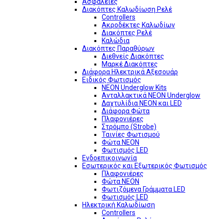
Ασφάλειες
Διακόπτες Καλωδίωση Ρελέ
Controllers
Ακροδέκτες Καλωδίων
Διακόπτες Ρελέ
Καλώδια
Διακόπτες Παραθύρων
Διεθνείς Διακόπτες
Μαρκέ Διακόπτες
Διάφορα Ηλεκτρικά Αξεσουάρ
Ειδικός Φωτισμός
NEON Underglow Kits
Ανταλλακτικά NEON Underglow
Δαχτυλίδια NEON και LED
Διάφορα Φώτα
Πλαφονιέρες
Στρόμπο (Strobe)
Ταινίες Φωτισμού
Φώτα NEON
Φωτισμός LED
Ενδοεπικοινωνία
Εσωτερικός και Εξωτερικός Φωτισμός
Πλαφονιέρες
Φώτα NEON
Φωτιζόμενα Γράμματα LED
Φωτισμός LED
Ηλεκτρική Καλωδίωση
Controllers