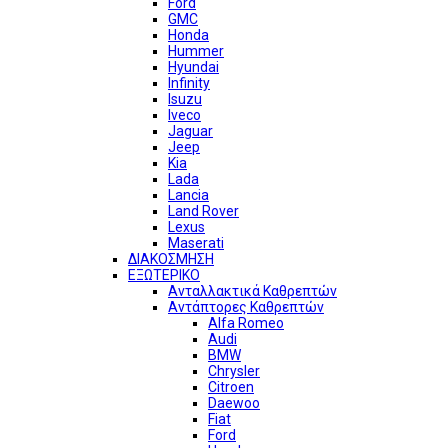
Ford
GMC
Honda
Hummer
Hyundai
Infinity
Isuzu
Iveco
Jaguar
Jeep
Kia
Lada
Lancia
Land Rover
Lexus
Maserati
ΔΙΑΚΟΣΜΗΣΗ
ΕΞΩΤΕΡΙΚΟ
Ανταλλακτικά Καθρεπτών
Αντάπτορες Καθρεπτών
Alfa Romeo
Audi
BMW
Chrysler
Citroen
Daewoo
Fiat
Ford