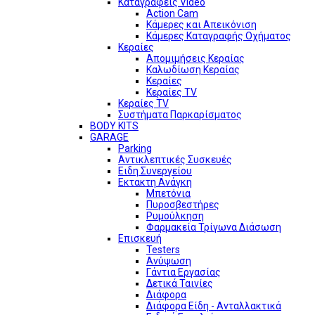
Καταγραφείς Video
Action Cam
Κάμερες και Απεικόνιση
Κάμερες Καταγραφής Οχήματος
Κεραίες
Απομιμήσεις Κεραίας
Καλωδίωση Κεραίας
Κεραίες
Κεραίες TV
Κεραίες TV
Συστήματα Παρκαρίσματος
BODY KITS
GARAGE
Parking
Αντικλεπτικές Συσκευές
Ειδη Συνεργείου
Εκτακτη Ανάγκη
Μπετόνια
Πυροσβεστήρες
Ρυμούλκηση
Φαρμακεία Τρίγωνα Διάσωση
Επισκευή
Testers
Ανύψωση
Γάντια Εργασίας
Δετικά Ταινίες
Διάφορα
Διάφορα Είδη - Ανταλλακτικά