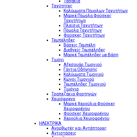
Τασάκια
Ταχύτητες
Καλύμματα Πόμολων Ταχυτήτων
Μαρκέ Πόμολα Φούσκες
Ταχυτήτων
Πλαίσια Ταχυτήτων
Πόμολα Ταχυτήτων
Φούσκες Ταχυτήτων
Τεμπέληδες
Βάσεις Τεμπέλη
Διεθνείς Τεμπέληδες
Μαρκέ Τεμπέληδες με Βάση
Τιμόνι
Αξεσουάρ Τιμονιού
Γάντια Οδήγησης
Καλύμματα Τιμονιού
Κώνοι Τιμονιού
Τεμπέληδες Τιμονιού
Τιμόνια
Τραπεζάκια Φορτηγών
Χειρόφρενο
Μαρκέ Χερούλια Φούσκες
Χειροφρένου
Φούσκες Χειροφρένου
Χερούλια Χειροφρένου
ΗΛΕΚΤΡΙΚΑ
Ανορθωτές και Αντάπτορες
Αντιστάσεις