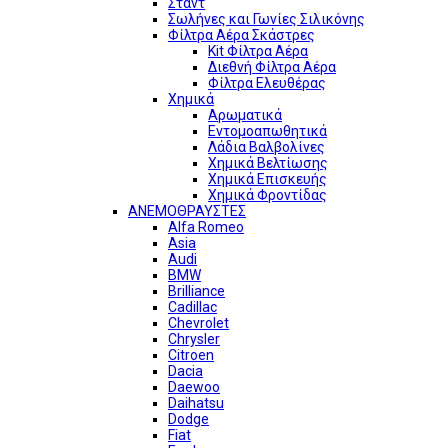
Σταντ
Σωλήνες και Γωνίες Σιλικόνης
Φίλτρα Αέρα Σκάστρες
Kit Φίλτρα Αέρα
Διεθνή Φίλτρα Αέρα
Φίλτρα Ελευθέρας
Χημικά
Αρωματικά
Εντομοαπωθητικά
Λάδια Βαλβολίνες
Χημικά Βελτίωσης
Χημικά Επισκευής
Χημικά Φροντίδας
ΑΝΕΜΟΘΡΑΥΣΤΕΣ
Alfa Romeo
Asia
Audi
BMW
Brilliance
Cadillac
Chevrolet
Chrysler
Citroen
Dacia
Daewoo
Daihatsu
Dodge
Fiat