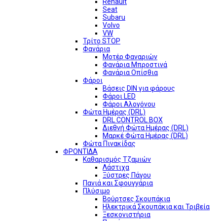
Renault
Seat
Subaru
Volvo
VW
Τρίτο STOP
Φανάρια
Μοτέρ Φαναριών
Φανάρια Μπροστινά
Φανάρια Οπίσθια
Φάροι
Βάσεις DIN για φάρους
Φάροι LED
Φάροι Αλογόνου
Φώτα Ημέρας (DRL)
DRL CONTROL BOX
Διεθνή Φώτα Ημέρας (DRL)
Μαρκέ Φώτα Ημέρας (DRL)
Φώτα Πινακίδας
ΦΡΟΝΤΙΔΑ
Καθαρισμός Τζαμιών
Λάστιχα
Ξύστρες Πάγου
Πανιά και Σφουγγάρια
Πλύσιμο
Βούρτσες Σκουπάκια
Ηλεκτρικά Σκουπάκια και Τριβεία
Ξεσκονιστήρια