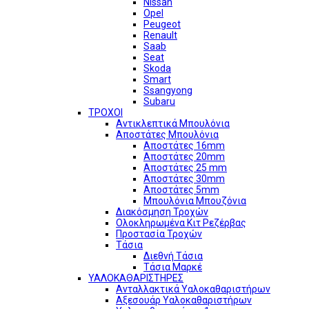
Nissan
Opel
Peugeot
Renault
Saab
Seat
Skoda
Smart
Ssangyong
Subaru
ΤΡΟΧΟΙ
Αντικλεπτικά Μπουλόνια
Αποστάτες Μπουλόνια
Αποστάτες 16mm
Αποστάτες 20mm
Αποστάτες 25 mm
Αποστάτες 30mm
Αποστάτες 5mm
Μπουλόνια Μπουζόνια
Διακόσμηση Τροχών
Ολοκληρωμένα Κιτ Ρεζέρβας
Προστασία Τροχών
Τάσια
Διεθνή Τάσια
Τάσια Μαρκέ
ΥΑΛΟΚΑΘΑΡΙΣΤΗΡΕΣ
Ανταλλακτικά Υαλοκαθαριστήρων
Αξεσουάρ Υαλοκαθαριστήρων