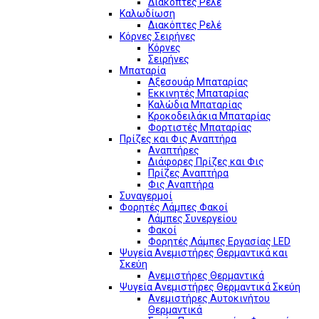
Διακόπτες Ρελέ
Καλωδίωση
Διακόπτες Ρελέ
Κόρνες Σειρήνες
Κόρνες
Σειρήνες
Μπαταρία
Αξεσουάρ Μπαταρίας
Εκκινητές Μπαταρίας
Καλώδια Μπαταρίας
Κροκοδειλάκια Μπαταρίας
Φορτιστές Μπαταρίας
Πρίζες και Φις Αναπτήρα
Αναπτήρες
Διάφορες Πρίζες και Φις
Πρίζες Αναπτήρα
Φις Αναπτήρα
Συναγερμοί
Φορητές Λάμπες Φακοί
Λάμπες Συνεργείου
Φακοί
Φορητές Λάμπες Εργασίας LED
Ψυγεία Ανεμιστήρες Θερμαντικά και
Σκεύη
Ανεμιστήρες Θερμαντικά
Ψυγεία Ανεμιστήρες Θερμαντικά Σκεύη
Ανεμιστήρες Αυτοκινήτου
Θερμαντικά