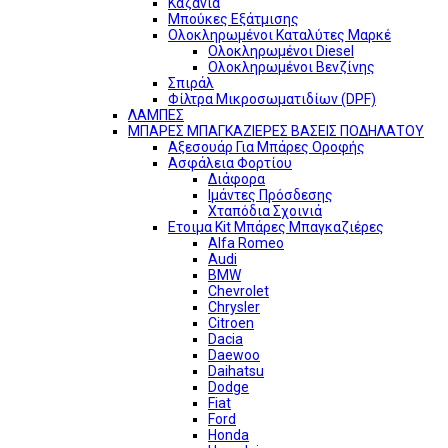
Καζάνια
Μπούκες Εξάτμισης
Ολοκληρωμένοι Καταλύτες Μαρκέ
Ολοκληρωμένοι Diesel
Ολοκληρωμένοι Βενζίνης
Σπιράλ
Φίλτρα Μικροσωματιδίων (DPF)
ΛΑΜΠΕΣ
ΜΠΑΡΕΣ ΜΠΑΓΚΑΖΙΕΡΕΣ ΒΑΣΕΙΣ ΠΟΔΗΛΑΤΟΥ
Αξεσουάρ Για Μπάρες Οροφής
Ασφάλεια Φορτίου
Διάφορα
Ιμάντες Πρόσδεσης
Χταπόδια Σχοινιά
Ετοιμα Kit Μπάρες Μπαγκαζιέρες
Alfa Romeo
Audi
BMW
Chevrolet
Chrysler
Citroen
Dacia
Daewoo
Daihatsu
Dodge
Fiat
Ford
Honda