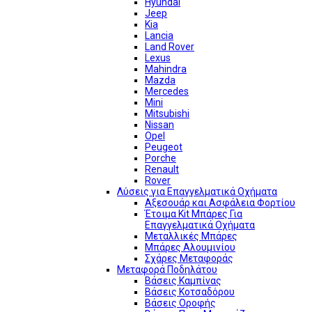
Hyundai
Jeep
Kia
Lancia
Land Rover
Lexus
Mahindra
Mazda
Mercedes
Mini
Mitsubishi
Nissan
Opel
Peugeot
Porche
Renault
Rover
Λύσεις για Επαγγελματικά Οχήματα
Αξεσουάρ και Ασφάλεια Φορτίου
Έτοιμα Kit Μπάρες Για
Επαγγελματικά Οχήματα
Μεταλλικές Μπάρες
Μπάρες Αλουμινίου
Σχάρες Μεταφοράς
Μεταφορά Ποδηλάτου
Βάσεις Καμπίνας
Βάσεις Κοτσαδόρου
Βάσεις Οροφής