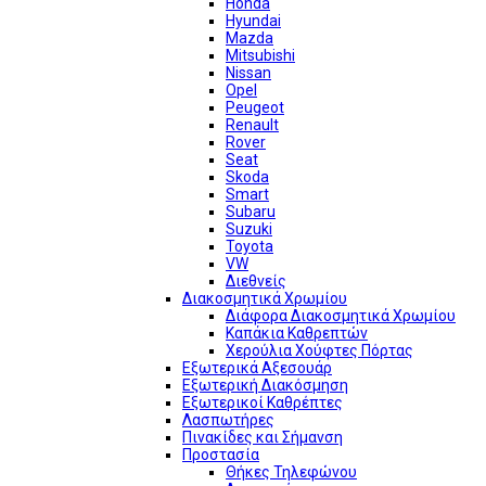
Honda
Hyundai
Mazda
Mitsubishi
Nissan
Opel
Peugeot
Renault
Rover
Seat
Skoda
Smart
Subaru
Suzuki
Toyota
VW
Διεθνείς
Διακοσμητικά Χρωμίου
Διάφορα Διακοσμητικά Χρωμίου
Καπάκια Καθρεπτών
Χερούλια Χούφτες Πόρτας
Εξωτερικά Αξεσουάρ
Εξωτερική Διακόσμηση
Εξωτερικοί Καθρέπτες
Λασπωτήρες
Πινακίδες και Σήμανση
Προστασία
Θήκες Τηλεφώνου