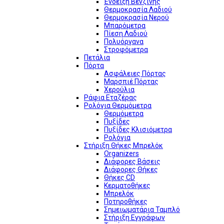
Ένδειξη Βενζίνης
Θερμοκρασία Λαδιού
Θερμοκρασία Νερού
Μπαρόμετρα
Πίεση Λαδιού
Πολυόργανα
Στροφόμετρα
Πετάλια
Πόρτα
Ασφάλειες Πόρτας
Μαρσπιέ Πόρτας
Χερούλια
Ράφια Εταζέρας
Ρολόγια Θερμόμετρα
Θερμόμετρα
Πυξίδες
Πυξίδες Κλισιόμετρα
Ρολόγια
Στήριξη Θήκες Μπρελόκ
Organizers
Διάφορες Βάσεις
Διάφορες Θήκες
Θήκες CD
Κερματοθήκες
Μπρελόκ
Ποτηροθήκες
Σημειωματάρια Ταμπλό
Στήριξη Εγγράφων