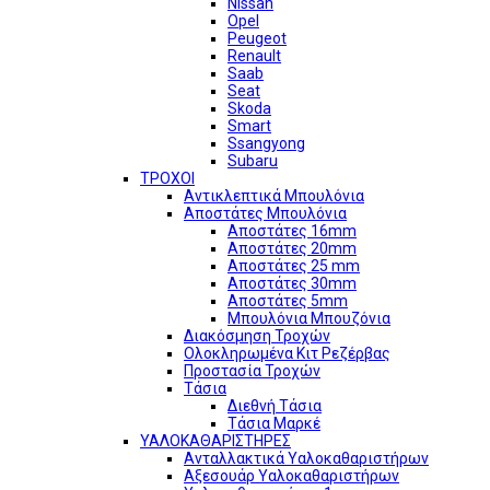
Nissan
Opel
Peugeot
Renault
Saab
Seat
Skoda
Smart
Ssangyong
Subaru
ΤΡΟΧΟΙ
Αντικλεπτικά Μπουλόνια
Αποστάτες Μπουλόνια
Αποστάτες 16mm
Αποστάτες 20mm
Αποστάτες 25 mm
Αποστάτες 30mm
Αποστάτες 5mm
Μπουλόνια Μπουζόνια
Διακόσμηση Τροχών
Ολοκληρωμένα Κιτ Ρεζέρβας
Προστασία Τροχών
Τάσια
Διεθνή Τάσια
Τάσια Μαρκέ
ΥΑΛΟΚΑΘΑΡΙΣΤΗΡΕΣ
Ανταλλακτικά Υαλοκαθαριστήρων
Αξεσουάρ Υαλοκαθαριστήρων