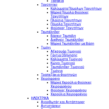
Τασάκια
Ταχύτητες
Καλύμματα Πόμολων Ταχυτήτων
Μαρκέ Πόμολα Φούσκες
Ταχυτήτων
Πλαίσια Ταχυτήτων
Πόμολα Ταχυτήτων
Φούσκες Ταχυτήτων
Τεμπέληδες
Βάσεις Τεμπέλη
Διεθνείς Τεμπέληδες
Μαρκέ Τεμπέληδες με Βάση
Τιμόνι
Αξεσουάρ Τιμονιού
Γάντια Οδήγησης
Καλύμματα Τιμονιού
Κώνοι Τιμονιού
Τεμπέληδες Τιμονιού
Τιμόνια
Τραπεζάκια Φορτηγών
Χειρόφρενο
Μαρκέ Χερούλια Φούσκες
Χειροφρένου
Φούσκες Χειροφρένου
Χερούλια Χειροφρένου
ΗΛΕΚΤΡΙΚΑ
Ανορθωτές και Αντάπτορες
Αντιστάσεις