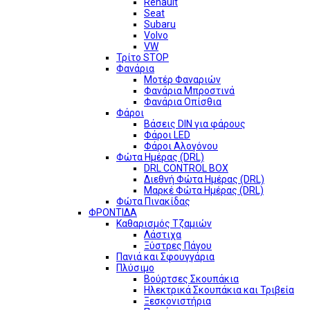
Renault
Seat
Subaru
Volvo
VW
Τρίτο STOP
Φανάρια
Μοτέρ Φαναριών
Φανάρια Μπροστινά
Φανάρια Οπίσθια
Φάροι
Βάσεις DIN για φάρους
Φάροι LED
Φάροι Αλογόνου
Φώτα Ημέρας (DRL)
DRL CONTROL BOX
Διεθνή Φώτα Ημέρας (DRL)
Μαρκέ Φώτα Ημέρας (DRL)
Φώτα Πινακίδας
ΦΡΟΝΤΙΔΑ
Καθαρισμός Τζαμιών
Λάστιχα
Ξύστρες Πάγου
Πανιά και Σφουγγάρια
Πλύσιμο
Βούρτσες Σκουπάκια
Ηλεκτρικά Σκουπάκια και Τριβεία
Ξεσκονιστήρια