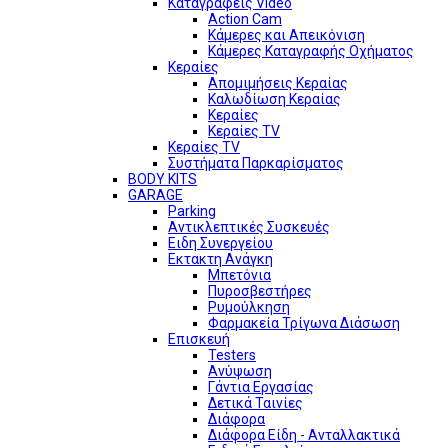
Καταγραφείς Video
Action Cam
Κάμερες και Απεικόνιση
Κάμερες Καταγραφής Οχήματος
Κεραίες
Απομιμήσεις Κεραίας
Καλωδίωση Κεραίας
Κεραίες
Κεραίες TV
Κεραίες TV
Συστήματα Παρκαρίσματος
BODY KITS
GARAGE
Parking
Αντικλεπτικές Συσκευές
Ειδη Συνεργείου
Εκτακτη Ανάγκη
Μπετόνια
Πυροσβεστήρες
Ρυμούλκηση
Φαρμακεία Τρίγωνα Διάσωση
Επισκευή
Testers
Ανύψωση
Γάντια Εργασίας
Δετικά Ταινίες
Διάφορα
Διάφορα Είδη - Ανταλλακτικά