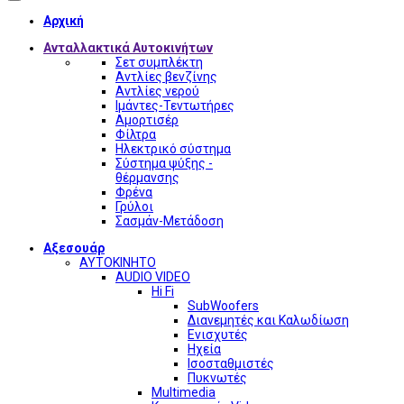
Αρχική
Ανταλλακτικά Αυτοκινήτων
Σετ συμπλέκτη
Αντλίες βενζίνης
Αντλίες νερού
Ιμάντες-Τεντωτήρες
Αμορτισέρ
Φίλτρα
Ηλεκτρικό σύστημα
Σύστημα ψύξης -
θέρμανσης
Φρένα
Γρύλοι
Σασμάν-Μετάδοση
Αξεσουάρ
ΑΥΤΟΚΙΝΗΤΟ
AUDIO VIDEO
Hi Fi
SubWoofers
Διανεμητές και Καλωδίωση
Ενισχυτές
Ηχεία
Ισοσταθμιστές
Πυκνωτές
Multimedia