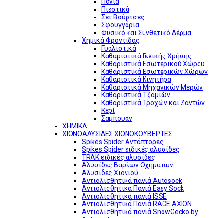
Πανιά
Πιεστικά
Σετ Βούρτσες
Σφουγγάρια
Φυσικό και Συνθετικό Δέρμα
Χημικά Φροντίδας
Γυαλιστικά
Καθαριστικά Γενικής Χρήσης
Καθαριστικά Εσωτερικού Χώρου
Καθαριστικά Εσωτερικών Χώρων
Καθαριστικά Κινητήρα
Καθαριστικά Μηχανικών Μερών
Καθαριστικά Τζαμιών
Καθαριστικά Τροχών και Ζαντών
Κερί
Σαμπουάν
ΧΗΜΙΚΑ
ΧΙΟΝΟΑΛΥΣΙΔΕΣ ΧΙΟΝΟΚΟΥΒΕΡΤΕΣ
Spikes Spider Αντάπτορες
Spikes Spider ειδικές αλυσίδες
TRAK ειδικές αλυσίδες
Αλυσίδες Βαρέων Οχημάτων
Αλυσίδες Χιονιού
Αντιολισθητικά πανιά Autosock
Αντιολισθητικά Πανιά Easy Sock
Αντιολισθητικά πανιά ISSE
Αντιολισθητικά Πανιά RACE AXION
Αντιολισθητικά πανιά SnowGecko by