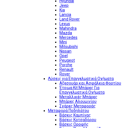
Hyundai
Jeep
Kia
Lancia
Land Rover
Lexus
Mahindra
Mazda
Mercedes
Mini
Mitsubishi
Nissan
Opel
Peugeot
Porche
Renault
Rover
Λύσεις για Επαγγελματικά Οχήματα
Αξεσουάρ και Ασφάλεια Φορτίου
Έτοιμα Kit Μπάρες Για
Επαγγελματικά Οχήματα
Μεταλλικές Μπάρες
Μπάρες Αλουμινίου
Σχάρες Μεταφοράς
Μεταφορά Ποδηλάτου
Βάσεις Καμπίνας
Βάσεις Κοτσαδόρου
Βάσεις Οροφής