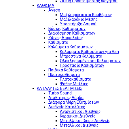
Σκεύη Προετοιμασίας Φαγητού
ΚΑΘΙΣΜΑ
Άνεση
Μαξιλαράκια και Κουβέρτες
Μαξιλαράκια Μέσης
Υποστήριξη Λαιμού
Βάσεις Καθισμάτων
Διακόσμηση Καθισμάτων
Ζώνες Ασφαλείας
Καθίσματα
Καλύμματα Καθισμάτων
Καλύμματα Καθισμάτων για Van
Μπροστινά Καλύμματα
Ολοκληρωμένα σετ Καλυμμάτων
Προστασία Καθισμάτων
Παιδικά Καθίσματα
Πλατοκαθίσματα
Πλατοκαθίσματα
Ψάθες Μπίλιες
ΚΑΤΑΛΥΤΕΣ ΕΞΑΤΜΙΣΕΙΣ
Turbo Sound
Αισθητήρες Λάμδα
Διάφορα Μέρη Εξατμίσεων
Διεθνείς Καταλύτες
Αγωνιστικοί Διεθνείς
Κεραμικοί Διεθνείς
Μεταλλικοί Diesel Διεθνείς
Μεταλλικοί Διεθνείς