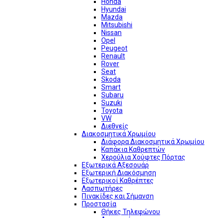
Honda
Hyundai
Mazda
Mitsubishi
Nissan
Opel
Peugeot
Renault
Rover
Seat
Skoda
Smart
Subaru
Suzuki
Toyota
VW
Διεθνείς
Διακοσμητικά Χρωμίου
Διάφορα Διακοσμητικά Χρωμίου
Καπάκια Καθρεπτών
Χερούλια Χούφτες Πόρτας
Εξωτερικά Αξεσουάρ
Εξωτερική Διακόσμηση
Εξωτερικοί Καθρέπτες
Λασπωτήρες
Πινακίδες και Σήμανση
Προστασία
Θήκες Τηλεφώνου