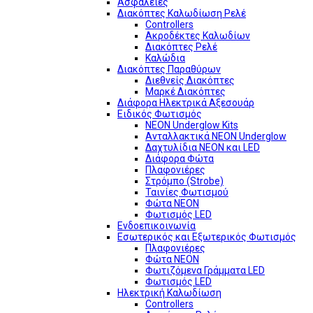
Ασφάλειες
Διακόπτες Καλωδίωση Ρελέ
Controllers
Ακροδέκτες Καλωδίων
Διακόπτες Ρελέ
Καλώδια
Διακόπτες Παραθύρων
Διεθνείς Διακόπτες
Μαρκέ Διακόπτες
Διάφορα Ηλεκτρικά Αξεσουάρ
Ειδικός Φωτισμός
NEON Underglow Kits
Ανταλλακτικά NEON Underglow
Δαχτυλίδια NEON και LED
Διάφορα Φώτα
Πλαφονιέρες
Στρόμπο (Strobe)
Ταινίες Φωτισμού
Φώτα NEON
Φωτισμός LED
Ενδοεπικοινωνία
Εσωτερικός και Εξωτερικός Φωτισμός
Πλαφονιέρες
Φώτα NEON
Φωτιζόμενα Γράμματα LED
Φωτισμός LED
Ηλεκτρική Καλωδίωση
Controllers