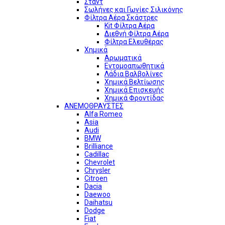
Σταντ
Σωλήνες και Γωνίες Σιλικόνης
Φίλτρα Αέρα Σκάστρες
Kit Φίλτρα Αέρα
Διεθνή Φίλτρα Αέρα
Φίλτρα Ελευθέρας
Χημικά
Αρωματικά
Εντομοαπωθητικά
Λάδια Βαλβολίνες
Χημικά Βελτίωσης
Χημικά Επισκευής
Χημικά Φροντίδας
ΑΝΕΜΟΘΡΑΥΣΤΕΣ
Alfa Romeo
Asia
Audi
BMW
Brilliance
Cadillac
Chevrolet
Chrysler
Citroen
Dacia
Daewoo
Daihatsu
Dodge
Fiat