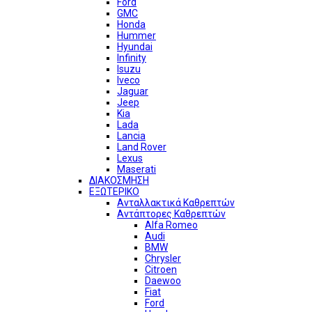
Ford
GMC
Honda
Hummer
Hyundai
Infinity
Isuzu
Iveco
Jaguar
Jeep
Kia
Lada
Lancia
Land Rover
Lexus
Maserati
ΔΙΑΚΟΣΜΗΣΗ
ΕΞΩΤΕΡΙΚΟ
Ανταλλακτικά Καθρεπτών
Αντάπτορες Καθρεπτών
Alfa Romeo
Audi
BMW
Chrysler
Citroen
Daewoo
Fiat
Ford