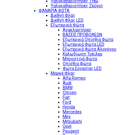
Υαλοκαθαριστήρες 1τεμ
Υαλοκαθαριστήρες Ζεύγος
ΦΑΝΑΡΙΑ ΦΩΤΑ
Διεθνή Φλας
Διεθνή Φλας LED
Εξωτερικά Φώτα
Ανακλαστήρες
ΒΑΣΕΙΣ ΠΡΟΒΟΛΕΩΝ
Εξωτερικά Οπίσθια Φώτα
Εξωτερικά Φώτα LED
Εξωτερικά Φώτα Αλογόνου
Καλωδίωση Τρέιλερ
Μπροστινά Φώτα
Οπίσθια Φώτα
Φώτα Εργασίας LED
Μαρκέ Φλας
Alfa Romeo
Audi
BMW
Citroen
Fiat
Ford
Honda
Mercedes
Mini
Mitsubishi
Opel
Peugeot