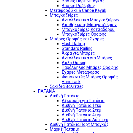
Βάσεις Πορτ Μπαγκάζ
Βάσεις Ρεζέρβας
Μεταφορά Σκι & Canoe Kayak
Μπαγκαζιέρες
Ανταλλακτικά Μπαγκαζιέρων
Αποθήκευση Μπαγκαζιέρων
Μπαγκαζιέρες Κοτσαδόρου
Μπαγκαζιέρες Οροφής
Μπάρες Οροφής και Σχάρες
Flush Railing
Standard Railing
Άκρα για Μπάρες
Ανταλλακτικά για Μπάρες
Απλή Οροφή
Παράλληλες Μπάρες Οροφής
Σχάρες Μεταφοράς
Φουσκωτές Μπάρες Οροφής
Handirack
Σακίδια Βαλίτσες
ΠΑΤΑΚΙΑ
Διεθνή Πατάκια
Αξεσουάρ για Πατάκια
Διεθνή Πατάκια 1τεμ
Διεθνή Πατάκια 2τεμ
Διεθνή Πατάκια 4τεμ
Διεθνή Πατάκια Λάστιχο
Διεθνή Πατάκια Πορτ Μπαγκάζ
Μαρκέ Πατάκια