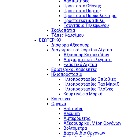
Λασπωτήρες
Προστασία Οθόνης
Προστασία Πόρτας
Προστασία Προφυλακτήρα
Προστατευτικά Φιλμ
Τσαντάκια Τηλεφώνου
Σκαλοπάτια
Τάπες Καυσίμου
ΕΣΩΤΕΡΙΚΟ
Διάφορα Αξεσουάρ
Διαχωριστικά Φορτίου Δίχτυα
Αξεσουάρ Κατοικιδίων
Διαχωριστικά Πλέγματα
Ελαστικά Δίχτυα
Εσωτερικοί Καθρέπτες
Ηλιοπροστασία
Ηλιοπροστασίες Οπίσθιες
Ηλιοπροστασίες Παρ Μπριζ
Ηλιοπροστασίες Πλαϊνές
Κουρτινάκια Μαρκέ
Κουρτίνες
Οργανα
Hallmeter
Vacuum
Αμπερόμετρα
Αξεσουάρ και Μέρη Οργάνων
Βολτόμετρα
Δαχτυλίδια Οργάνων