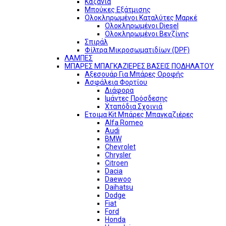
Καζάνια
Μπούκες Εξάτμισης
Ολοκληρωμένοι Καταλύτες Μαρκέ
Ολοκληρωμένοι Diesel
Ολοκληρωμένοι Βενζίνης
Σπιράλ
Φίλτρα Μικροσωματιδίων (DPF)
ΛΑΜΠΕΣ
ΜΠΑΡΕΣ ΜΠΑΓΚΑΖΙΕΡΕΣ ΒΑΣΕΙΣ ΠΟΔΗΛΑΤΟΥ
Αξεσουάρ Για Μπάρες Οροφής
Ασφάλεια Φορτίου
Διάφορα
Ιμάντες Πρόσδεσης
Χταπόδια Σχοινιά
Ετοιμα Kit Μπάρες Μπαγκαζιέρες
Alfa Romeo
Audi
BMW
Chevrolet
Chrysler
Citroen
Dacia
Daewoo
Daihatsu
Dodge
Fiat
Ford
Honda