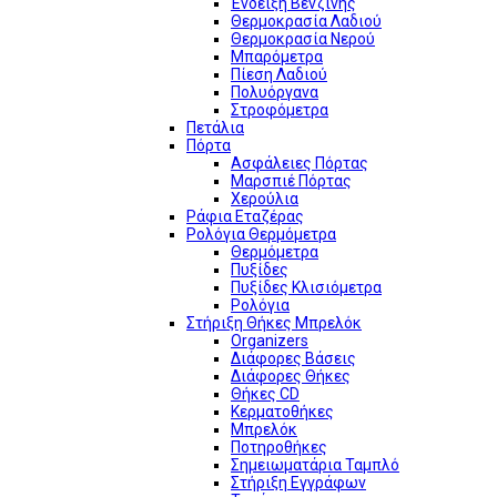
Ένδειξη Βενζίνης
Θερμοκρασία Λαδιού
Θερμοκρασία Νερού
Μπαρόμετρα
Πίεση Λαδιού
Πολυόργανα
Στροφόμετρα
Πετάλια
Πόρτα
Ασφάλειες Πόρτας
Μαρσπιέ Πόρτας
Χερούλια
Ράφια Εταζέρας
Ρολόγια Θερμόμετρα
Θερμόμετρα
Πυξίδες
Πυξίδες Κλισιόμετρα
Ρολόγια
Στήριξη Θήκες Μπρελόκ
Organizers
Διάφορες Βάσεις
Διάφορες Θήκες
Θήκες CD
Κερματοθήκες
Μπρελόκ
Ποτηροθήκες
Σημειωματάρια Ταμπλό
Στήριξη Εγγράφων