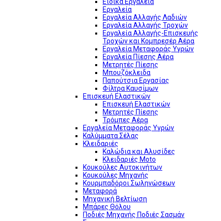
Ειδικά Εργαλεία
Εργαλεία
Εργαλεία Αλλαγής Λαδιών
Εργαλεία Αλλαγής Τροχών
Εργαλεία Αλλαγής-Επισκευής
Τροχών και Κομπρεσέρ Αέρα
Εργαλεία Μεταφοράς Υγρών
Εργαλεία Πίεσης Αέρα
Μετρητές Πίεσης
Μπουζόκλειδα
Παπούτσια Εργασίας
Φίλτρα Καυσίμων
Επισκευή Ελαστικών
Επισκευή Ελαστικών
Μετρητές Πίεσης
Τρόμπες Αέρα
Εργαλεία Μεταφοράς Υγρών
Καλύμματα Σέλας
Κλειδαριές
Καλώδια και Αλυσίδες
Κλειδαριές Moto
Κουκούλες Αυτοκινήτων
Κουκούλες Μηχανής
Κουρμπαδόροι Σωληνώσεων
Μεταφορά
Μηχανική Βελτίωση
Μπάρες Θόλου
Ποδιές Μηχανής Ποδιές Σασμάν