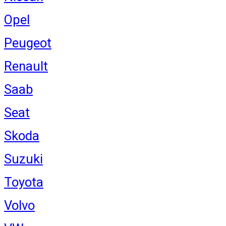
Opel
Peugeot
Renault
Saab
Seat
Skoda
Suzuki
Toyota
Volvo