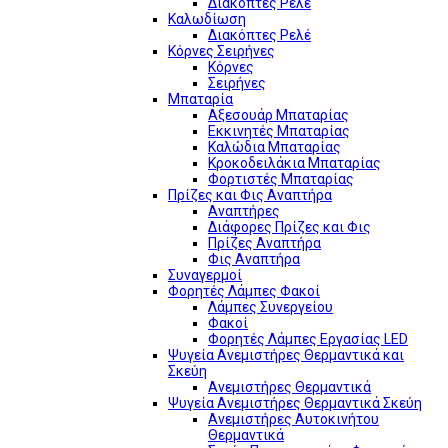
Διακόπτες Ρελέ
Καλωδίωση
Διακόπτες Ρελέ
Κόρνες Σειρήνες
Κόρνες
Σειρήνες
Μπαταρία
Αξεσουάρ Μπαταρίας
Εκκινητές Μπαταρίας
Καλώδια Μπαταρίας
Κροκοδειλάκια Μπαταρίας
Φορτιστές Μπαταρίας
Πρίζες και Φις Αναπτήρα
Αναπτήρες
Διάφορες Πρίζες και Φις
Πρίζες Αναπτήρα
Φις Αναπτήρα
Συναγερμοί
Φορητές Λάμπες Φακοί
Λάμπες Συνεργείου
Φακοί
Φορητές Λάμπες Εργασίας LED
Ψυγεία Ανεμιστήρες Θερμαντικά και
Σκεύη
Ανεμιστήρες Θερμαντικά
Ψυγεία Ανεμιστήρες Θερμαντικά Σκεύη
Ανεμιστήρες Αυτοκινήτου
Θερμαντικά