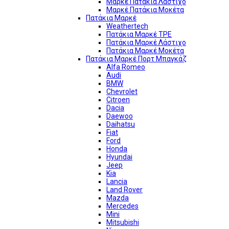
Μαρκέ Πατάκια Λάστιχο
Μαρκέ Πατάκια Μοκέτα
Πατάκια Μαρκέ
Weathertech
Πατάκια Μαρκέ TPE
Πατάκια Μαρκέ Λάστιχο
Πατάκια Μαρκέ Μοκέτα
Πατάκια Μαρκέ Πορτ Μπαγκάζ
Alfa Romeo
Audi
BMW
Chevrolet
Citroen
Dacia
Daewoo
Daihatsu
Fiat
Ford
Honda
Hyundai
Jeep
Kia
Lancia
Land Rover
Mazda
Mercedes
Mini
Mitsubishi