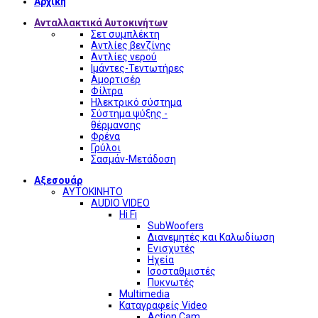
Αρχική
Ανταλλακτικά Αυτοκινήτων
Σετ συμπλέκτη
Αντλίες βενζίνης
Αντλίες νερού
Ιμάντες-Τεντωτήρες
Αμορτισέρ
Φίλτρα
Ηλεκτρικό σύστημα
Σύστημα ψύξης -
θέρμανσης
Φρένα
Γρύλοι
Σασμάν-Μετάδοση
Αξεσουάρ
ΑΥΤΟΚΙΝΗΤΟ
AUDIO VIDEO
Hi Fi
SubWoofers
Διανεμητές και Καλωδίωση
Ενισχυτές
Ηχεία
Ισοσταθμιστές
Πυκνωτές
Multimedia
Καταγραφείς Video
Action Cam