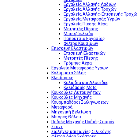
Εργαλεία Αλλαγής Λαδιών
Εργαλεία Αλλαγής Τροχών
Εργαλεία Αλλαγής-Επισκευής Τροχώ
Εργαλεία Μεταφοράς Υγρών
Εργαλεία Πίεσης Αέρα
Μετρητές Πίεσης
Μπουζόκλειδα
Παπούτσια Εργασίας
Φίλτρα Καυσίμων
Επισκευή Ελαστικών
Επισκευή Ελαστικών
Μετρητές Πίεσης
Τρόμπες Αέρα
Εργαλεία Μεταφοράς Υγρών
Καλύμματα Σέλας
Κλειδαριές
Καλώδια και Αλυσίδες
Κλειδαριές Moto
Κουκούλες Αυτοκινήτων
Κουκούλες Μηχανής
Κουρμπαδόροι Σωληνώσεων
Μεταφορά
Μηχανική Βελτίωση
Μπάρες Θόλου
Ποδιές Μηχανής Ποδιές Σασμάν
Σταντ
Σωλήνες και Γωνίες Σιλικόνης
Φίλτρα Αέρα Σκάστρες