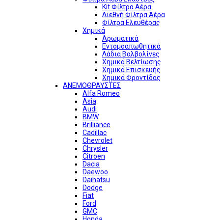
Kit Φίλτρα Αέρα
Διεθνή Φίλτρα Αέρα
Φίλτρα Ελευθέρας
Χημικά
Αρωματικά
Εντομοαπωθητικά
Λάδια Βαλβολίνες
Χημικά Βελτίωσης
Χημικά Επισκευής
Χημικά Φροντίδας
ΑΝΕΜΟΘΡΑΥΣΤΕΣ
Alfa Romeo
Asia
Audi
BMW
Brilliance
Cadillac
Chevrolet
Chrysler
Citroen
Dacia
Daewoo
Daihatsu
Dodge
Fiat
Ford
GMC
Honda