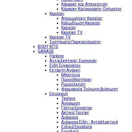
Κάμερες και Απεικόνιση
Κάμερες Καταγραφής Οχήματος
Κεραίες
Απομιμήσεις Κεραίας
Καλωδίωση Κεραίας
Κεραίες
Κεραίες TV
Κεραίες TV
Συστήματα Παρκαρίσματος
BODY KITS
GARAGE
Parking
Αντικλεπτικές Συσκευές
Ειδη Συνεργείου
Εκτακτη Ανάγκη
Μπετόνια
Πυροσβεστήρες
Ρυμούλκηση
Φαρμακεία Τρίγωνα Διάσωση
Επισκευή
Testers
Ανύψωση
Γάντια Εργασίας
Δετικά Ταινίες
Διάφορα
Διάφορα Είδη - Ανταλλακτικά
Ειδικά Εργαλεία
Εργαλεία