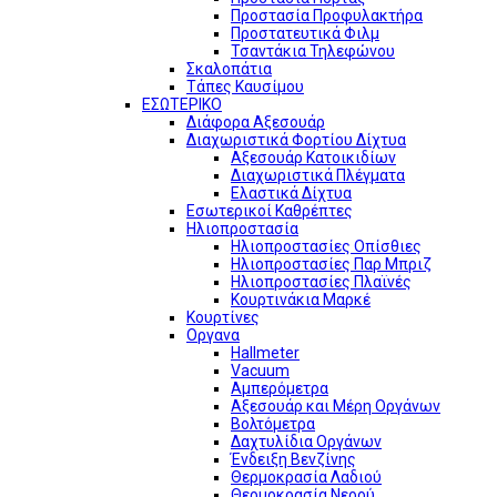
Προστασία Προφυλακτήρα
Προστατευτικά Φιλμ
Τσαντάκια Τηλεφώνου
Σκαλοπάτια
Τάπες Καυσίμου
ΕΣΩΤΕΡΙΚΟ
Διάφορα Αξεσουάρ
Διαχωριστικά Φορτίου Δίχτυα
Αξεσουάρ Κατοικιδίων
Διαχωριστικά Πλέγματα
Ελαστικά Δίχτυα
Εσωτερικοί Καθρέπτες
Ηλιοπροστασία
Ηλιοπροστασίες Οπίσθιες
Ηλιοπροστασίες Παρ Μπριζ
Ηλιοπροστασίες Πλαϊνές
Κουρτινάκια Μαρκέ
Κουρτίνες
Οργανα
Hallmeter
Vacuum
Αμπερόμετρα
Αξεσουάρ και Μέρη Οργάνων
Βολτόμετρα
Δαχτυλίδια Οργάνων
Ένδειξη Βενζίνης
Θερμοκρασία Λαδιού
Θερμοκρασία Νερού