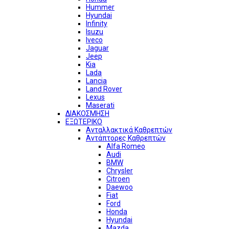
Hummer
Hyundai
Infinity
Isuzu
Iveco
Jaguar
Jeep
Kia
Lada
Lancia
Land Rover
Lexus
Maserati
ΔΙΑΚΟΣΜΗΣΗ
ΕΞΩΤΕΡΙΚΟ
Ανταλλακτικά Καθρεπτών
Αντάπτορες Καθρεπτών
Alfa Romeo
Audi
BMW
Chrysler
Citroen
Daewoo
Fiat
Ford
Honda
Hyundai
Mazda