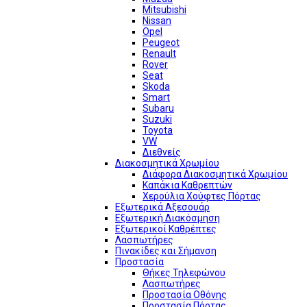
Mitsubishi
Nissan
Opel
Peugeot
Renault
Rover
Seat
Skoda
Smart
Subaru
Suzuki
Toyota
VW
Διεθνείς
Διακοσμητικά Χρωμίου
Διάφορα Διακοσμητικά Χρωμίου
Καπάκια Καθρεπτών
Χερούλια Χούφτες Πόρτας
Εξωτερικά Αξεσουάρ
Εξωτερική Διακόσμηση
Εξωτερικοί Καθρέπτες
Λασπωτήρες
Πινακίδες και Σήμανση
Προστασία
Θήκες Τηλεφώνου
Λασπωτήρες
Προστασία Οθόνης
Προστασία Πόρτας