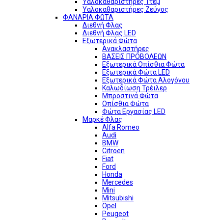
Υαλοκαθαριστήρες 1τεμ
Υαλοκαθαριστήρες Ζεύγος
ΦΑΝΑΡΙΑ ΦΩΤΑ
Διεθνή Φλας
Διεθνή Φλας LED
Εξωτερικά Φώτα
Ανακλαστήρες
ΒΑΣΕΙΣ ΠΡΟΒΟΛΕΩΝ
Εξωτερικά Οπίσθια Φώτα
Εξωτερικά Φώτα LED
Εξωτερικά Φώτα Αλογόνου
Καλωδίωση Τρέιλερ
Μπροστινά Φώτα
Οπίσθια Φώτα
Φώτα Εργασίας LED
Μαρκέ Φλας
Alfa Romeo
Audi
BMW
Citroen
Fiat
Ford
Honda
Mercedes
Mini
Mitsubishi
Opel
Peugeot