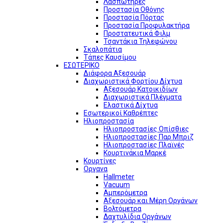
Λασπωτήρες
Προστασία Οθόνης
Προστασία Πόρτας
Προστασία Προφυλακτήρα
Προστατευτικά Φιλμ
Τσαντάκια Τηλεφώνου
Σκαλοπάτια
Τάπες Καυσίμου
ΕΣΩΤΕΡΙΚΟ
Διάφορα Αξεσουάρ
Διαχωριστικά Φορτίου Δίχτυα
Αξεσουάρ Κατοικιδίων
Διαχωριστικά Πλέγματα
Ελαστικά Δίχτυα
Εσωτερικοί Καθρέπτες
Ηλιοπροστασία
Ηλιοπροστασίες Οπίσθιες
Ηλιοπροστασίες Παρ Μπριζ
Ηλιοπροστασίες Πλαϊνές
Κουρτινάκια Μαρκέ
Κουρτίνες
Οργανα
Hallmeter
Vacuum
Αμπερόμετρα
Αξεσουάρ και Μέρη Οργάνων
Βολτόμετρα
Δαχτυλίδια Οργάνων