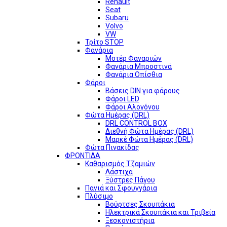
Renault
Seat
Subaru
Volvo
VW
Τρίτο STOP
Φανάρια
Μοτέρ Φαναριών
Φανάρια Μπροστινά
Φανάρια Οπίσθια
Φάροι
Βάσεις DIN για φάρους
Φάροι LED
Φάροι Αλογόνου
Φώτα Ημέρας (DRL)
DRL CONTROL BOX
Διεθνή Φώτα Ημέρας (DRL)
Μαρκέ Φώτα Ημέρας (DRL)
Φώτα Πινακίδας
ΦΡΟΝΤΙΔΑ
Καθαρισμός Τζαμιών
Λάστιχα
Ξύστρες Πάγου
Πανιά και Σφουγγάρια
Πλύσιμο
Βούρτσες Σκουπάκια
Ηλεκτρικά Σκουπάκια και Τριβεία
Ξεσκονιστήρια