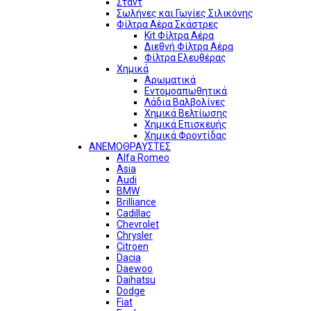
Σταντ
Σωλήνες και Γωνίες Σιλικόνης
Φίλτρα Αέρα Σκάστρες
Kit Φίλτρα Αέρα
Διεθνή Φίλτρα Αέρα
Φίλτρα Ελευθέρας
Χημικά
Αρωματικά
Εντομοαπωθητικά
Λάδια Βαλβολίνες
Χημικά Βελτίωσης
Χημικά Επισκευής
Χημικά Φροντίδας
ΑΝΕΜΟΘΡΑΥΣΤΕΣ
Alfa Romeo
Asia
Audi
BMW
Brilliance
Cadillac
Chevrolet
Chrysler
Citroen
Dacia
Daewoo
Daihatsu
Dodge
Fiat