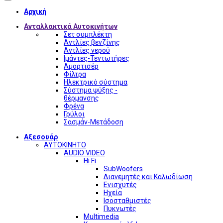
Αρχική
Ανταλλακτικά Αυτοκινήτων
Σετ συμπλέκτη
Αντλίες βενζίνης
Αντλίες νερού
Ιμάντες-Τεντωτήρες
Αμορτισέρ
Φίλτρα
Ηλεκτρικό σύστημα
Σύστημα ψύξης -
θέρμανσης
Φρένα
Γρύλοι
Σασμάν-Μετάδοση
Αξεσουάρ
ΑΥΤΟΚΙΝΗΤΟ
AUDIO VIDEO
Hi Fi
SubWoofers
Διανεμητές και Καλωδίωση
Ενισχυτές
Ηχεία
Ισοσταθμιστές
Πυκνωτές
Multimedia