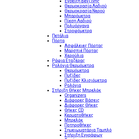
Ένδειξη Βενζίνης
Θερμοκρασία Λαδιού
Θερμοκρασία Νερού
Μπαρόμετρα
Πίεση Λαδιού
Πολυόργανα
Στροφόμετρα
Πετάλια
Πόρτα
Ασφάλειες Πόρτας
Μαρσπιέ Πόρτας
Χερούλια
Ράφια Εταζέρας
Ρολόγια Θερμόμετρα
Θερμόμετρα
Πυξίδες
Πυξίδες Κλισιόμετρα
Ρολόγια
Στήριξη Θήκες Μπρελόκ
Organizers
Διάφορες Βάσεις
Διάφορες Θήκες
Θήκες CD
Κερματοθήκες
Μπρελόκ
Ποτηροθήκες
Σημειωματάρια Ταμπλό
Στήριξη Εγγράφων