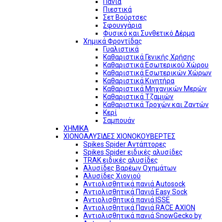
Πανιά
Πιεστικά
Σετ Βούρτσες
Σφουγγάρια
Φυσικό και Συνθετικό Δέρμα
Χημικά Φροντίδας
Γυαλιστικά
Καθαριστικά Γενικής Χρήσης
Καθαριστικά Εσωτερικού Χώρου
Καθαριστικά Εσωτερικών Χώρων
Καθαριστικά Κινητήρα
Καθαριστικά Μηχανικών Μερών
Καθαριστικά Τζαμιών
Καθαριστικά Τροχών και Ζαντών
Κερί
Σαμπουάν
ΧΗΜΙΚΑ
ΧΙΟΝΟΑΛΥΣΙΔΕΣ ΧΙΟΝΟΚΟΥΒΕΡΤΕΣ
Spikes Spider Αντάπτορες
Spikes Spider ειδικές αλυσίδες
TRAK ειδικές αλυσίδες
Αλυσίδες Βαρέων Οχημάτων
Αλυσίδες Χιονιού
Αντιολισθητικά πανιά Autosock
Αντιολισθητικά Πανιά Easy Sock
Αντιολισθητικά πανιά ISSE
Αντιολισθητικά Πανιά RACE AXION
Αντιολισθητικά πανιά SnowGecko by