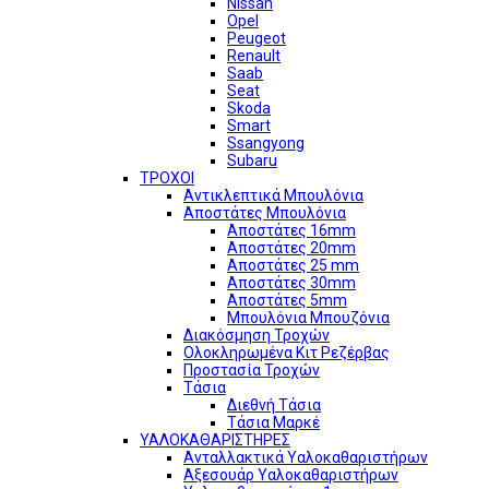
Nissan
Opel
Peugeot
Renault
Saab
Seat
Skoda
Smart
Ssangyong
Subaru
ΤΡΟΧΟΙ
Αντικλεπτικά Μπουλόνια
Αποστάτες Μπουλόνια
Αποστάτες 16mm
Αποστάτες 20mm
Αποστάτες 25 mm
Αποστάτες 30mm
Αποστάτες 5mm
Μπουλόνια Μπουζόνια
Διακόσμηση Τροχών
Ολοκληρωμένα Κιτ Ρεζέρβας
Προστασία Τροχών
Τάσια
Διεθνή Τάσια
Τάσια Μαρκέ
ΥΑΛΟΚΑΘΑΡΙΣΤΗΡΕΣ
Ανταλλακτικά Υαλοκαθαριστήρων
Αξεσουάρ Υαλοκαθαριστήρων