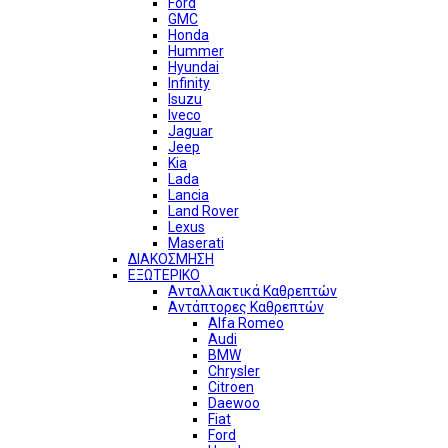
Ford
GMC
Honda
Hummer
Hyundai
Infinity
Isuzu
Iveco
Jaguar
Jeep
Kia
Lada
Lancia
Land Rover
Lexus
Maserati
ΔΙΑΚΟΣΜΗΣΗ
ΕΞΩΤΕΡΙΚΟ
Ανταλλακτικά Καθρεπτών
Αντάπτορες Καθρεπτών
Alfa Romeo
Audi
BMW
Chrysler
Citroen
Daewoo
Fiat
Ford