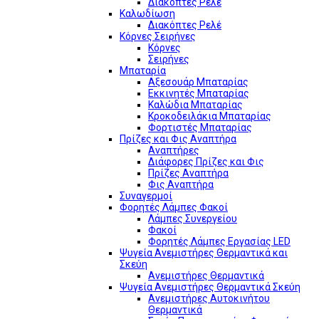
Διακόπτες Ρελέ
Καλωδίωση
Διακόπτες Ρελέ
Κόρνες Σειρήνες
Κόρνες
Σειρήνες
Μπαταρία
Αξεσουάρ Μπαταρίας
Εκκινητές Μπαταρίας
Καλώδια Μπαταρίας
Κροκοδειλάκια Μπαταρίας
Φορτιστές Μπαταρίας
Πρίζες και Φις Αναπτήρα
Αναπτήρες
Διάφορες Πρίζες και Φις
Πρίζες Αναπτήρα
Φις Αναπτήρα
Συναγερμοί
Φορητές Λάμπες Φακοί
Λάμπες Συνεργείου
Φακοί
Φορητές Λάμπες Εργασίας LED
Ψυγεία Ανεμιστήρες Θερμαντικά και
Σκεύη
Ανεμιστήρες Θερμαντικά
Ψυγεία Ανεμιστήρες Θερμαντικά Σκεύη
Ανεμιστήρες Αυτοκινήτου
Θερμαντικά