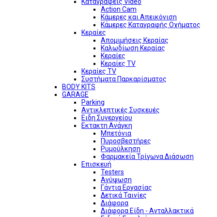
Καταγραφείς Video
Action Cam
Κάμερες και Απεικόνιση
Κάμερες Καταγραφής Οχήματος
Κεραίες
Απομιμήσεις Κεραίας
Καλωδίωση Κεραίας
Κεραίες
Κεραίες TV
Κεραίες TV
Συστήματα Παρκαρίσματος
BODY KITS
GARAGE
Parking
Αντικλεπτικές Συσκευές
Ειδη Συνεργείου
Εκτακτη Ανάγκη
Μπετόνια
Πυροσβεστήρες
Ρυμούλκηση
Φαρμακεία Τρίγωνα Διάσωση
Επισκευή
Testers
Ανύψωση
Γάντια Εργασίας
Δετικά Ταινίες
Διάφορα
Διάφορα Είδη - Ανταλλακτικά