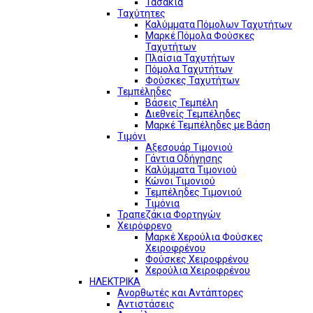
Τασάκια
Ταχύτητες
Καλύμματα Πόμολων Ταχυτήτων
Μαρκέ Πόμολα Φούσκες
Ταχυτήτων
Πλαίσια Ταχυτήτων
Πόμολα Ταχυτήτων
Φούσκες Ταχυτήτων
Τεμπέληδες
Βάσεις Τεμπέλη
Διεθνείς Τεμπέληδες
Μαρκέ Τεμπέληδες με Βάση
Τιμόνι
Αξεσουάρ Τιμονιού
Γάντια Οδήγησης
Καλύμματα Τιμονιού
Κώνοι Τιμονιού
Τεμπέληδες Τιμονιού
Τιμόνια
Τραπεζάκια Φορτηγών
Χειρόφρενο
Μαρκέ Χερούλια Φούσκες
Χειροφρένου
Φούσκες Χειροφρένου
Χερούλια Χειροφρένου
ΗΛΕΚΤΡΙΚΑ
Ανορθωτές και Αντάπτορες
Αντιστάσεις