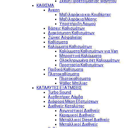
Σκεύη Προετοιμασίας Φαγητού
ΚΑΘΙΣΜΑ
Άνεση
Μαξιλαράκια και Κουβέρτες
Μαξιλαράκια Μέσης
Υποστήριξη Λαιμού
Βάσεις Καθισμάτων
Διακόσμηση Καθισμάτων
Ζώνες Ασφαλείας
Καθίσματα
Καλύμματα Καθισμάτων
Καλύμματα Καθισμάτων για Van
Μπροστινά Καλύμματα
Ολοκληρωμένα σετ Καλυμμάτων
Προστασία Καθισμάτων
Παιδικά Καθίσματα
Πλατοκαθίσματα
Πλατοκαθίσματα
Ψάθες Μπίλιες
ΚΑΤΑΛΥΤΕΣ ΕΞΑΤΜΙΣΕΙΣ
Turbo Sound
Αισθητήρες Λάμδα
Διάφορα Μέρη Εξατμίσεων
Διεθνείς Καταλύτες
Αγωνιστικοί Διεθνείς
Κεραμικοί Διεθνείς
Μεταλλικοί Diesel Διεθνείς
Μεταλλικοί Διεθνείς