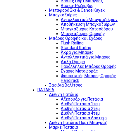
Βάσεις Πορτ Μπαγκάζ
Βάσεις Ρεζέρβας
Μεταφορά Σκι & Canoe Kayak
Μπαγκαζιέρες
Ανταλλακτικά Μπαγκαζιέρων
Αποθήκευση Μπαγκαζιέρων
Μπαγκαζιέρες Κοτσαδόρου
Μπαγκαζιέρες Οροφής
Μπάρες Οροφής και Σχάρες
Flush Railing
Standard Railing
Άκρα για Μπάρες
Ανταλλακτικά για Μπάρες
Απλή Οροφή
Παράλληλες Μπάρες Οροφής
Σχάρες Μεταφοράς
Φουσκωτές Μπάρες Οροφής
Handirack
Σακίδια Βαλίτσες
ΠΑΤΑΚΙΑ
Διεθνή Πατάκια
Αξεσουάρ για Πατάκια
Διεθνή Πατάκια 1τεμ
Διεθνή Πατάκια 2τεμ
Διεθνή Πατάκια 4τεμ
Διεθνή Πατάκια Λάστιχο
Διεθνή Πατάκια Πορτ Μπαγκάζ
Μαρκέ Πατάκια