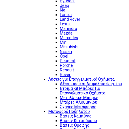
Hyundai
Jeep
Kia
Lancia
Land Rover
Lexus
Mahindra
Mazda
Mercedes
Mini
Mitsubishi
Nissan
Opel
Peugeot
Porche
Renault
Rover
Λύσεις για Επαγγελματικά Οχήματα
Αξεσουάρ και Ασφάλεια Φορτίου
Έτοιμα Kit Μπάρες Για
Επαγγελματικά Οχήματα
Μεταλλικές Μπάρες
Μπάρες Αλουμινίου
Σχάρες Μεταφοράς
Μεταφορά Ποδηλάτου
Βάσεις Καμπίνας
Βάσεις Κοτσαδόρου
Βάσεις Οροφής