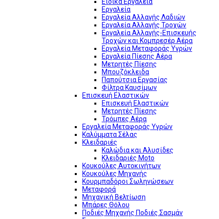
Ειδικά Εργαλεία
Εργαλεία
Εργαλεία Αλλαγής Λαδιών
Εργαλεία Αλλαγής Τροχών
Εργαλεία Αλλαγής-Επισκευής
Τροχών και Κομπρεσέρ Αέρα
Εργαλεία Μεταφοράς Υγρών
Εργαλεία Πίεσης Αέρα
Μετρητές Πίεσης
Μπουζόκλειδα
Παπούτσια Εργασίας
Φίλτρα Καυσίμων
Επισκευή Ελαστικών
Επισκευή Ελαστικών
Μετρητές Πίεσης
Τρόμπες Αέρα
Εργαλεία Μεταφοράς Υγρών
Καλύμματα Σέλας
Κλειδαριές
Καλώδια και Αλυσίδες
Κλειδαριές Moto
Κουκούλες Αυτοκινήτων
Κουκούλες Μηχανής
Κουρμπαδόροι Σωληνώσεων
Μεταφορά
Μηχανική Βελτίωση
Μπάρες Θόλου
Ποδιές Μηχανής Ποδιές Σασμάν