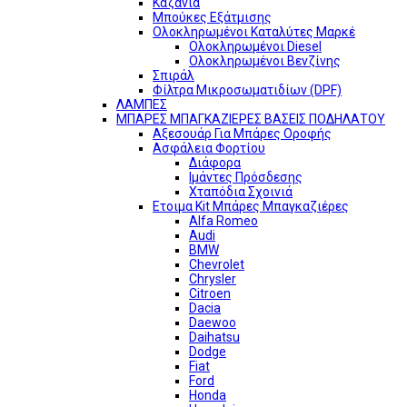
Καζάνια
Μπούκες Εξάτμισης
Ολοκληρωμένοι Καταλύτες Μαρκέ
Ολοκληρωμένοι Diesel
Ολοκληρωμένοι Βενζίνης
Σπιράλ
Φίλτρα Μικροσωματιδίων (DPF)
ΛΑΜΠΕΣ
ΜΠΑΡΕΣ ΜΠΑΓΚΑΖΙΕΡΕΣ ΒΑΣΕΙΣ ΠΟΔΗΛΑΤΟΥ
Αξεσουάρ Για Μπάρες Οροφής
Ασφάλεια Φορτίου
Διάφορα
Ιμάντες Πρόσδεσης
Χταπόδια Σχοινιά
Ετοιμα Kit Μπάρες Μπαγκαζιέρες
Alfa Romeo
Audi
BMW
Chevrolet
Chrysler
Citroen
Dacia
Daewoo
Daihatsu
Dodge
Fiat
Ford
Honda