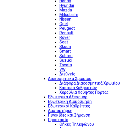
Honda
Hyundai
Mazda
Mitsubishi
Nissan
Opel
Peugeot
Renault
Rover
Seat
Skoda
Smart
Subaru
Suzuki
Toyota
VW
Διεθνείς
Διακοσμητικά Χρωμίου
Διάφορα Διακοσμητικά Χρωμίου
Καπάκια Καθρεπτών
Χερούλια Χούφτες Πόρτας
Εξωτερικά Αξεσουάρ
Εξωτερική Διακόσμηση
Εξωτερικοί Καθρέπτες
Λασπωτήρες
Πινακίδες και Σήμανση
Προστασία
Θήκες Τηλεφώνου