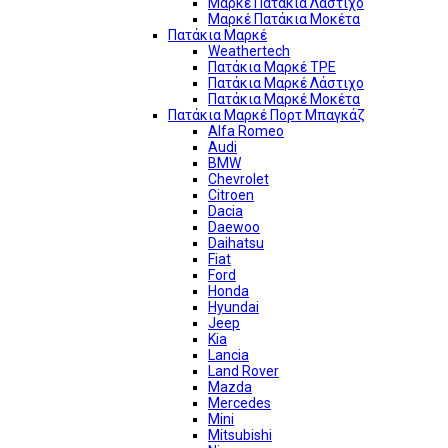
Μαρκέ Πατάκια Λάστιχο
Μαρκέ Πατάκια Μοκέτα
Πατάκια Μαρκέ
Weathertech
Πατάκια Μαρκέ TPE
Πατάκια Μαρκέ Λάστιχο
Πατάκια Μαρκέ Μοκέτα
Πατάκια Μαρκέ Πορτ Μπαγκάζ
Alfa Romeo
Audi
BMW
Chevrolet
Citroen
Dacia
Daewoo
Daihatsu
Fiat
Ford
Honda
Hyundai
Jeep
Kia
Lancia
Land Rover
Mazda
Mercedes
Mini
Mitsubishi