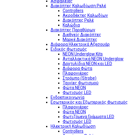
Ασφάλειες
Διακόπτες Καλωδίωση Ρελέ
Controllers
Ακροδέκτες Καλωδίων
Διακόπτες Ρελέ
Καλώδια
Διακόπτες Παραθύρων
Διεθνείς Διακόπτες
Μαρκέ Διακόπτες
Διάφορα Ηλεκτρικά Αξεσουάρ
Ειδικός Φωτισμός
NEON Underglow Kits
Ανταλλακτικά NEON Underglow
Δαχτυλίδια NEON και LED
Διάφορα Φώτα
Πλαφονιέρες
Στρόμπο (Strobe)
Ταινίες Φωτισμού
Φώτα NEON
Φωτισμός LED
Ενδοεπικοινωνία
Εσωτερικός και Εξωτερικός Φωτισμός
Πλαφονιέρες
Φώτα NEON
Φωτιζόμενα Γράμματα LED
Φωτισμός LED
Ηλεκτρική Καλωδίωση
Controllers