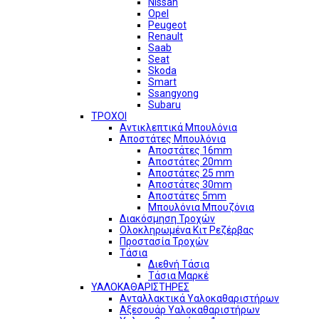
Nissan
Opel
Peugeot
Renault
Saab
Seat
Skoda
Smart
Ssangyong
Subaru
ΤΡΟΧΟΙ
Αντικλεπτικά Μπουλόνια
Αποστάτες Μπουλόνια
Αποστάτες 16mm
Αποστάτες 20mm
Αποστάτες 25 mm
Αποστάτες 30mm
Αποστάτες 5mm
Μπουλόνια Μπουζόνια
Διακόσμηση Τροχών
Ολοκληρωμένα Κιτ Ρεζέρβας
Προστασία Τροχών
Τάσια
Διεθνή Τάσια
Τάσια Μαρκέ
ΥΑΛΟΚΑΘΑΡΙΣΤΗΡΕΣ
Ανταλλακτικά Υαλοκαθαριστήρων
Αξεσουάρ Υαλοκαθαριστήρων