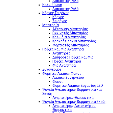
Διακόπτες Ρελέ
Καλωδίωση
Διακόπτες Ρελέ
Κόρνες Σειρήνες
Κόρνες
Σειρήνες
Μπαταρία
Αξεσουάρ Μπαταρίας
Εκκινητές Μπαταρίας
Καλώδια Μπαταρίας
Κροκοδειλάκια Μπαταρίας
Φορτιστές Μπαταρίας
Πρίζες και Φις Αναπτήρα
Αναπτήρες
Διάφορες Πρίζες και Φις
Πρίζες Αναπτήρα
Φις Αναπτήρα
Συναγερμοί
Φορητές Λάμπες Φακοί
Λάμπες Συνεργείου
Φακοί
Φορητές Λάμπες Εργασίας LED
Ψυγεία Ανεμιστήρες Θερμαντικά και
Σκεύη
Ανεμιστήρες Θερμαντικά
Ψυγεία Ανεμιστήρες Θερμαντικά Σκεύη
Ανεμιστήρες Αυτοκινήτου
Θερμαντικά