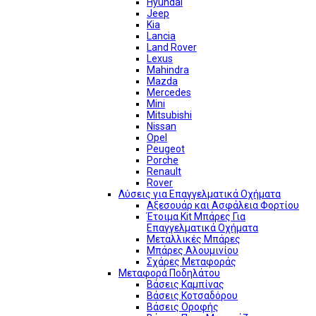
Hyundai
Jeep
Kia
Lancia
Land Rover
Lexus
Mahindra
Mazda
Mercedes
Mini
Mitsubishi
Nissan
Opel
Peugeot
Porche
Renault
Rover
Λύσεις για Επαγγελματικά Οχήματα
Αξεσουάρ και Ασφάλεια Φορτίου
Έτοιμα Kit Μπάρες Για
Επαγγελματικά Οχήματα
Μεταλλικές Μπάρες
Μπάρες Αλουμινίου
Σχάρες Μεταφοράς
Μεταφορά Ποδηλάτου
Βάσεις Καμπίνας
Βάσεις Κοτσαδόρου
Βάσεις Οροφής