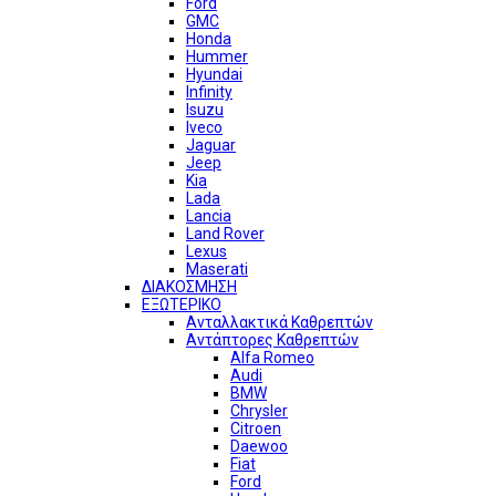
Ford
GMC
Honda
Hummer
Hyundai
Infinity
Isuzu
Iveco
Jaguar
Jeep
Kia
Lada
Lancia
Land Rover
Lexus
Maserati
ΔΙΑΚΟΣΜΗΣΗ
ΕΞΩΤΕΡΙΚΟ
Ανταλλακτικά Καθρεπτών
Αντάπτορες Καθρεπτών
Alfa Romeo
Audi
BMW
Chrysler
Citroen
Daewoo
Fiat
Ford