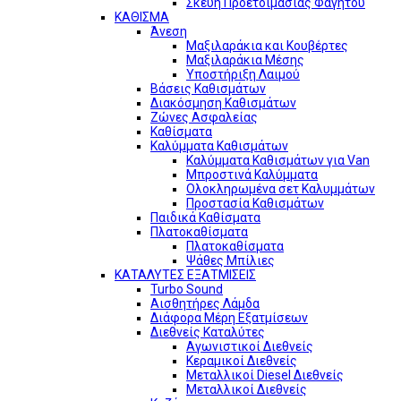
Σκεύη Προετοιμασίας Φαγητού
ΚΑΘΙΣΜΑ
Άνεση
Μαξιλαράκια και Κουβέρτες
Μαξιλαράκια Μέσης
Υποστήριξη Λαιμού
Βάσεις Καθισμάτων
Διακόσμηση Καθισμάτων
Ζώνες Ασφαλείας
Καθίσματα
Καλύμματα Καθισμάτων
Καλύμματα Καθισμάτων για Van
Μπροστινά Καλύμματα
Ολοκληρωμένα σετ Καλυμμάτων
Προστασία Καθισμάτων
Παιδικά Καθίσματα
Πλατοκαθίσματα
Πλατοκαθίσματα
Ψάθες Μπίλιες
ΚΑΤΑΛΥΤΕΣ ΕΞΑΤΜΙΣΕΙΣ
Turbo Sound
Αισθητήρες Λάμδα
Διάφορα Μέρη Εξατμίσεων
Διεθνείς Καταλύτες
Αγωνιστικοί Διεθνείς
Κεραμικοί Διεθνείς
Μεταλλικοί Diesel Διεθνείς
Μεταλλικοί Διεθνείς