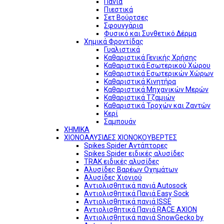
Πανιά
Πιεστικά
Σετ Βούρτσες
Σφουγγάρια
Φυσικό και Συνθετικό Δέρμα
Χημικά Φροντίδας
Γυαλιστικά
Καθαριστικά Γενικής Χρήσης
Καθαριστικά Εσωτερικού Χώρου
Καθαριστικά Εσωτερικών Χώρων
Καθαριστικά Κινητήρα
Καθαριστικά Μηχανικών Μερών
Καθαριστικά Τζαμιών
Καθαριστικά Τροχών και Ζαντών
Κερί
Σαμπουάν
ΧΗΜΙΚΑ
ΧΙΟΝΟΑΛΥΣΙΔΕΣ ΧΙΟΝΟΚΟΥΒΕΡΤΕΣ
Spikes Spider Αντάπτορες
Spikes Spider ειδικές αλυσίδες
TRAK ειδικές αλυσίδες
Αλυσίδες Βαρέων Οχημάτων
Αλυσίδες Χιονιού
Αντιολισθητικά πανιά Autosock
Αντιολισθητικά Πανιά Easy Sock
Αντιολισθητικά πανιά ISSE
Αντιολισθητικά Πανιά RACE AXION
Αντιολισθητικά πανιά SnowGecko by