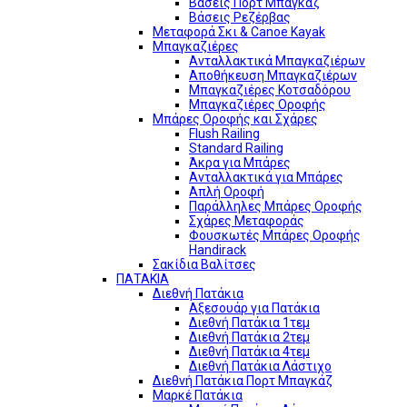
Βάσεις Πορτ Μπαγκάζ
Βάσεις Ρεζέρβας
Μεταφορά Σκι & Canoe Kayak
Μπαγκαζιέρες
Ανταλλακτικά Μπαγκαζιέρων
Αποθήκευση Μπαγκαζιέρων
Μπαγκαζιέρες Κοτσαδόρου
Μπαγκαζιέρες Οροφής
Μπάρες Οροφής και Σχάρες
Flush Railing
Standard Railing
Άκρα για Μπάρες
Ανταλλακτικά για Μπάρες
Απλή Οροφή
Παράλληλες Μπάρες Οροφής
Σχάρες Μεταφοράς
Φουσκωτές Μπάρες Οροφής
Handirack
Σακίδια Βαλίτσες
ΠΑΤΑΚΙΑ
Διεθνή Πατάκια
Αξεσουάρ για Πατάκια
Διεθνή Πατάκια 1τεμ
Διεθνή Πατάκια 2τεμ
Διεθνή Πατάκια 4τεμ
Διεθνή Πατάκια Λάστιχο
Διεθνή Πατάκια Πορτ Μπαγκάζ
Μαρκέ Πατάκια