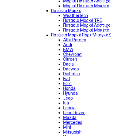
Μαρκέ Πατάκια Λάστιχο
Μαρκέ Πατάκια Μοκέτα
Πατάκια Μαρκέ
Weathertech
Πατάκια Μαρκέ TPE
Πατάκια Μαρκέ Λάστιχο
Πατάκια Μαρκέ Μοκέτα
Πατάκια Μαρκέ Πορτ Μπαγκάζ
Alfa Romeo
Audi
BMW
Chevrolet
Citroen
Dacia
Daewoo
Daihatsu
Fiat
Ford
Honda
Hyundai
Jeep
Kia
Lancia
Land Rover
Mazda
Mercedes
Mini
Mitsubishi