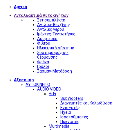
Αρχική
Ανταλλακτικά Αυτοκινήτων
Σετ συμπλέκτη
Αντλίες βενζίνης
Αντλίες νερού
Ιμάντες-Τεντωτήρες
Αμορτισέρ
Φίλτρα
Ηλεκτρικό σύστημα
Σύστημα ψύξης -
θέρμανσης
Φρένα
Γρύλοι
Σασμάν-Μετάδοση
Αξεσουάρ
ΑΥΤΟΚΙΝΗΤΟ
AUDIO VIDEO
Hi Fi
SubWoofers
Διανεμητές και Καλωδίωση
Ενισχυτές
Ηχεία
Ισοσταθμιστές
Πυκνωτές
Multimedia