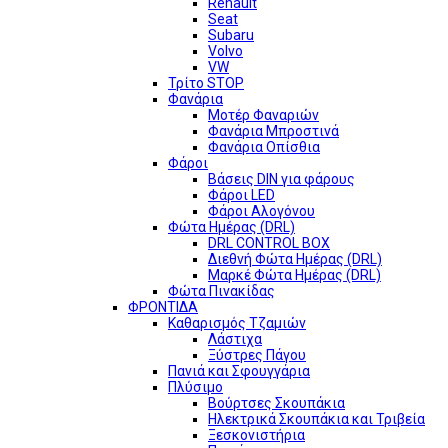
Renault
Seat
Subaru
Volvo
VW
Τρίτο STOP
Φανάρια
Μοτέρ Φαναριών
Φανάρια Μπροστινά
Φανάρια Οπίσθια
Φάροι
Βάσεις DIN για φάρους
Φάροι LED
Φάροι Αλογόνου
Φώτα Ημέρας (DRL)
DRL CONTROL BOX
Διεθνή Φώτα Ημέρας (DRL)
Μαρκέ Φώτα Ημέρας (DRL)
Φώτα Πινακίδας
ΦΡΟΝΤΙΔΑ
Καθαρισμός Τζαμιών
Λάστιχα
Ξύστρες Πάγου
Πανιά και Σφουγγάρια
Πλύσιμο
Βούρτσες Σκουπάκια
Ηλεκτρικά Σκουπάκια και Τριβεία
Ξεσκονιστήρια