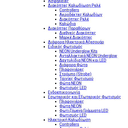
Ασφάλειες
Διακόπτες Καλωδίωση Ρελέ
Controllers
Ακροδέκτες Καλωδίων
Διακόπτες Ρελέ
Καλώδια
Διακόπτες Παραθύρων
Διεθνείς Διακόπτες
Μαρκέ Διακόπτες
Διάφορα Ηλεκτρικά Αξεσουάρ
Ειδικός Φωτισμός
NEON Underglow Kits
Ανταλλακτικά NEON Underglow
Δαχτυλίδια NEON και LED
Διάφορα Φώτα
Πλαφονιέρες
Στρόμπο (Strobe)
Ταινίες Φωτισμού
Φώτα NEON
Φωτισμός LED
Ενδοεπικοινωνία
Εσωτερικός και Εξωτερικός Φωτισμός
Πλαφονιέρες
Φώτα NEON
Φωτιζόμενα Γράμματα LED
Φωτισμός LED
Ηλεκτρική Καλωδίωση
Controllers