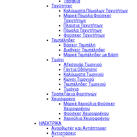
Τασάκια
Ταχύτητες
Καλύμματα Πόμολων Ταχυτήτων
Μαρκέ Πόμολα Φούσκες
Ταχυτήτων
Πλαίσια Ταχυτήτων
Πόμολα Ταχυτήτων
Φούσκες Ταχυτήτων
Τεμπέληδες
Βάσεις Τεμπέλη
Διεθνείς Τεμπέληδες
Μαρκέ Τεμπέληδες με Βάση
Τιμόνι
Αξεσουάρ Τιμονιού
Γάντια Οδήγησης
Καλύμματα Τιμονιού
Κώνοι Τιμονιού
Τεμπέληδες Τιμονιού
Τιμόνια
Τραπεζάκια Φορτηγών
Χειρόφρενο
Μαρκέ Χερούλια Φούσκες
Χειροφρένου
Φούσκες Χειροφρένου
Χερούλια Χειροφρένου
ΗΛΕΚΤΡΙΚΑ
Ανορθωτές και Αντάπτορες
Αντιστάσεις