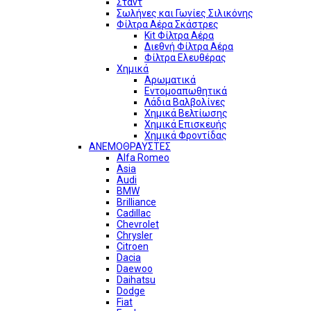
Σταντ
Σωλήνες και Γωνίες Σιλικόνης
Φίλτρα Αέρα Σκάστρες
Kit Φίλτρα Αέρα
Διεθνή Φίλτρα Αέρα
Φίλτρα Ελευθέρας
Χημικά
Αρωματικά
Εντομοαπωθητικά
Λάδια Βαλβολίνες
Χημικά Βελτίωσης
Χημικά Επισκευής
Χημικά Φροντίδας
ΑΝΕΜΟΘΡΑΥΣΤΕΣ
Alfa Romeo
Asia
Audi
BMW
Brilliance
Cadillac
Chevrolet
Chrysler
Citroen
Dacia
Daewoo
Daihatsu
Dodge
Fiat