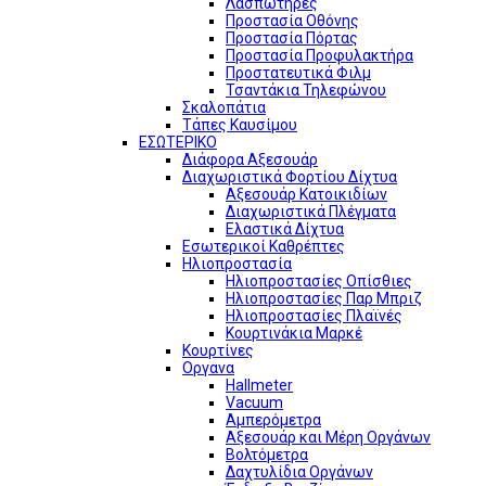
Λασπωτήρες
Προστασία Οθόνης
Προστασία Πόρτας
Προστασία Προφυλακτήρα
Προστατευτικά Φιλμ
Τσαντάκια Τηλεφώνου
Σκαλοπάτια
Τάπες Καυσίμου
ΕΣΩΤΕΡΙΚΟ
Διάφορα Αξεσουάρ
Διαχωριστικά Φορτίου Δίχτυα
Αξεσουάρ Κατοικιδίων
Διαχωριστικά Πλέγματα
Ελαστικά Δίχτυα
Εσωτερικοί Καθρέπτες
Ηλιοπροστασία
Ηλιοπροστασίες Οπίσθιες
Ηλιοπροστασίες Παρ Μπριζ
Ηλιοπροστασίες Πλαϊνές
Κουρτινάκια Μαρκέ
Κουρτίνες
Οργανα
Hallmeter
Vacuum
Αμπερόμετρα
Αξεσουάρ και Μέρη Οργάνων
Βολτόμετρα
Δαχτυλίδια Οργάνων