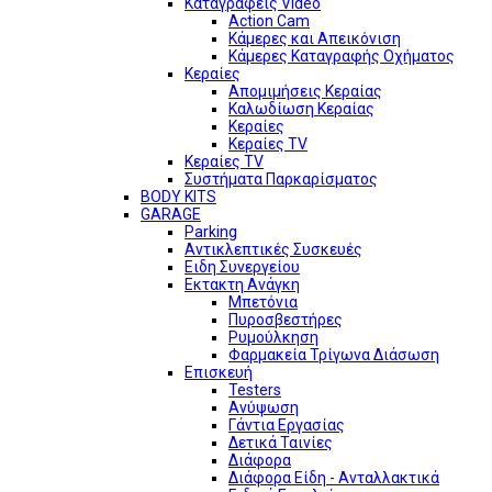
Καταγραφείς Video
Action Cam
Κάμερες και Απεικόνιση
Κάμερες Καταγραφής Οχήματος
Κεραίες
Απομιμήσεις Κεραίας
Καλωδίωση Κεραίας
Κεραίες
Κεραίες TV
Κεραίες TV
Συστήματα Παρκαρίσματος
BODY KITS
GARAGE
Parking
Αντικλεπτικές Συσκευές
Ειδη Συνεργείου
Εκτακτη Ανάγκη
Μπετόνια
Πυροσβεστήρες
Ρυμούλκηση
Φαρμακεία Τρίγωνα Διάσωση
Επισκευή
Testers
Ανύψωση
Γάντια Εργασίας
Δετικά Ταινίες
Διάφορα
Διάφορα Είδη - Ανταλλακτικά