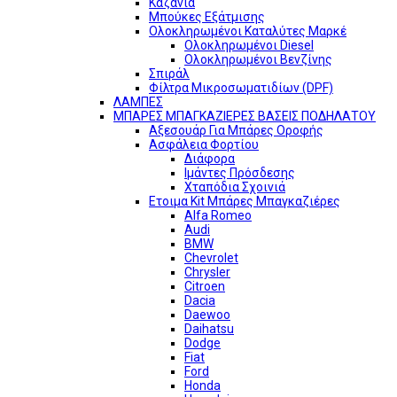
Καζάνια
Μπούκες Εξάτμισης
Ολοκληρωμένοι Καταλύτες Μαρκέ
Ολοκληρωμένοι Diesel
Ολοκληρωμένοι Βενζίνης
Σπιράλ
Φίλτρα Μικροσωματιδίων (DPF)
ΛΑΜΠΕΣ
ΜΠΑΡΕΣ ΜΠΑΓΚΑΖΙΕΡΕΣ ΒΑΣΕΙΣ ΠΟΔΗΛΑΤΟΥ
Αξεσουάρ Για Μπάρες Οροφής
Ασφάλεια Φορτίου
Διάφορα
Ιμάντες Πρόσδεσης
Χταπόδια Σχοινιά
Ετοιμα Kit Μπάρες Μπαγκαζιέρες
Alfa Romeo
Audi
BMW
Chevrolet
Chrysler
Citroen
Dacia
Daewoo
Daihatsu
Dodge
Fiat
Ford
Honda