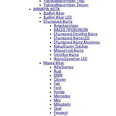
Υαλοκαθαριστήρες 1τεμ
Υαλοκαθαριστήρες Ζεύγος
ΦΑΝΑΡΙΑ ΦΩΤΑ
Διεθνή Φλας
Διεθνή Φλας LED
Εξωτερικά Φώτα
Ανακλαστήρες
ΒΑΣΕΙΣ ΠΡΟΒΟΛΕΩΝ
Εξωτερικά Οπίσθια Φώτα
Εξωτερικά Φώτα LED
Εξωτερικά Φώτα Αλογόνου
Καλωδίωση Τρέιλερ
Μπροστινά Φώτα
Οπίσθια Φώτα
Φώτα Εργασίας LED
Μαρκέ Φλας
Alfa Romeo
Audi
BMW
Citroen
Fiat
Ford
Honda
Mercedes
Mini
Mitsubishi
Opel
Peugeot