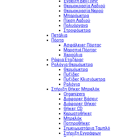
Ένδειξη Βενζίνης
Θερμοκρασία Λαδιού
Θερμοκρασία Νερού
Μπαρόμετρα
Πίεση Λαδιού
Πολυόργανα
Στροφόμετρα
Πετάλια
Πόρτα
Ασφάλειες Πόρτας
Μαρσπιέ Πόρτας
Χερούλια
Ράφια Εταζέρας
Ρολόγια Θερμόμετρα
Θερμόμετρα
Πυξίδες
Πυξίδες Κλισιόμετρα
Ρολόγια
Στήριξη Θήκες Μπρελόκ
Organizers
Διάφορες Βάσεις
Διάφορες Θήκες
Θήκες CD
Κερματοθήκες
Μπρελόκ
Ποτηροθήκες
Σημειωματάρια Ταμπλό
Στήριξη Εγγράφων