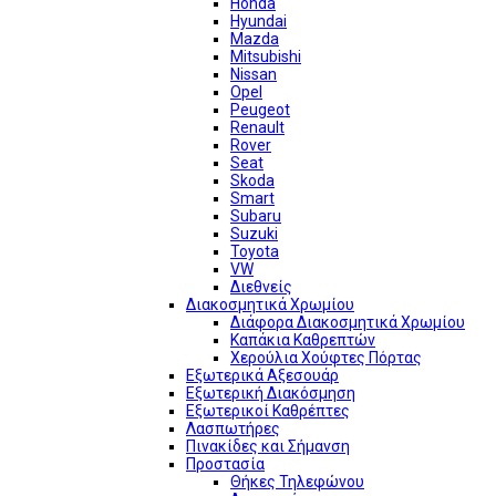
Honda
Hyundai
Mazda
Mitsubishi
Nissan
Opel
Peugeot
Renault
Rover
Seat
Skoda
Smart
Subaru
Suzuki
Toyota
VW
Διεθνείς
Διακοσμητικά Χρωμίου
Διάφορα Διακοσμητικά Χρωμίου
Καπάκια Καθρεπτών
Χερούλια Χούφτες Πόρτας
Εξωτερικά Αξεσουάρ
Εξωτερική Διακόσμηση
Εξωτερικοί Καθρέπτες
Λασπωτήρες
Πινακίδες και Σήμανση
Προστασία
Θήκες Τηλεφώνου