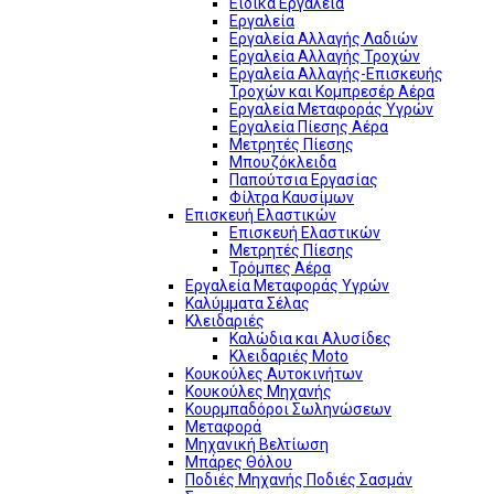
Ειδικά Εργαλεία
Εργαλεία
Εργαλεία Αλλαγής Λαδιών
Εργαλεία Αλλαγής Τροχών
Εργαλεία Αλλαγής-Επισκευής
Τροχών και Κομπρεσέρ Αέρα
Εργαλεία Μεταφοράς Υγρών
Εργαλεία Πίεσης Αέρα
Μετρητές Πίεσης
Μπουζόκλειδα
Παπούτσια Εργασίας
Φίλτρα Καυσίμων
Επισκευή Ελαστικών
Επισκευή Ελαστικών
Μετρητές Πίεσης
Τρόμπες Αέρα
Εργαλεία Μεταφοράς Υγρών
Καλύμματα Σέλας
Κλειδαριές
Καλώδια και Αλυσίδες
Κλειδαριές Moto
Κουκούλες Αυτοκινήτων
Κουκούλες Μηχανής
Κουρμπαδόροι Σωληνώσεων
Μεταφορά
Μηχανική Βελτίωση
Μπάρες Θόλου
Ποδιές Μηχανής Ποδιές Σασμάν