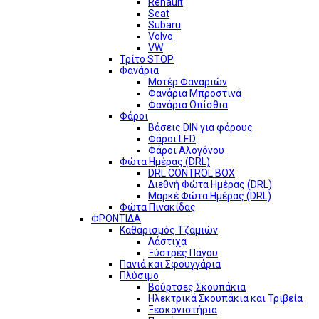
Renault
Seat
Subaru
Volvo
VW
Τρίτο STOP
Φανάρια
Μοτέρ Φαναριών
Φανάρια Μπροστινά
Φανάρια Οπίσθια
Φάροι
Βάσεις DIN για φάρους
Φάροι LED
Φάροι Αλογόνου
Φώτα Ημέρας (DRL)
DRL CONTROL BOX
Διεθνή Φώτα Ημέρας (DRL)
Μαρκέ Φώτα Ημέρας (DRL)
Φώτα Πινακίδας
ΦΡΟΝΤΙΔΑ
Καθαρισμός Τζαμιών
Λάστιχα
Ξύστρες Πάγου
Πανιά και Σφουγγάρια
Πλύσιμο
Βούρτσες Σκουπάκια
Ηλεκτρικά Σκουπάκια και Τριβεία
Ξεσκονιστήρια