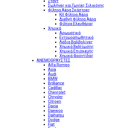
Σταντ
Σωλήνες και Γωνίες Σιλικόνης
Φίλτρα Αέρα Σκάστρες
Kit Φίλτρα Αέρα
Διεθνή Φίλτρα Αέρα
Φίλτρα Ελευθέρας
Χημικά
Αρωματικά
Εντομοαπωθητικά
Λάδια Βαλβολίνες
Χημικά Βελτίωσης
Χημικά Επισκευής
Χημικά Φροντίδας
ΑΝΕΜΟΘΡΑΥΣΤΕΣ
Alfa Romeo
Asia
Audi
BMW
Brilliance
Cadillac
Chevrolet
Chrysler
Citroen
Dacia
Daewoo
Daihatsu
Dodge
Fiat