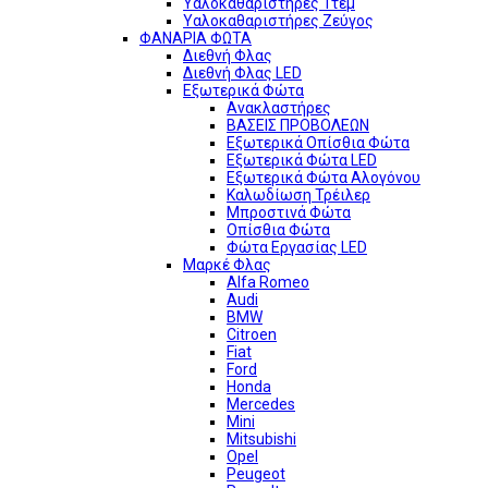
Υαλοκαθαριστήρες 1τεμ
Υαλοκαθαριστήρες Ζεύγος
ΦΑΝΑΡΙΑ ΦΩΤΑ
Διεθνή Φλας
Διεθνή Φλας LED
Εξωτερικά Φώτα
Ανακλαστήρες
ΒΑΣΕΙΣ ΠΡΟΒΟΛΕΩΝ
Εξωτερικά Οπίσθια Φώτα
Εξωτερικά Φώτα LED
Εξωτερικά Φώτα Αλογόνου
Καλωδίωση Τρέιλερ
Μπροστινά Φώτα
Οπίσθια Φώτα
Φώτα Εργασίας LED
Μαρκέ Φλας
Alfa Romeo
Audi
BMW
Citroen
Fiat
Ford
Honda
Mercedes
Mini
Mitsubishi
Opel
Peugeot