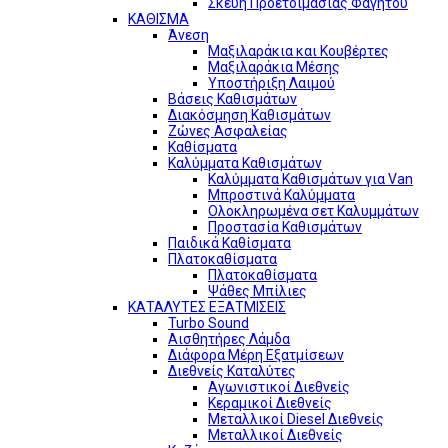
Σκεύη Προετοιμασίας Φαγητού
ΚΑΘΙΣΜΑ
Άνεση
Μαξιλαράκια και Κουβέρτες
Μαξιλαράκια Μέσης
Υποστήριξη Λαιμού
Βάσεις Καθισμάτων
Διακόσμηση Καθισμάτων
Ζώνες Ασφαλείας
Καθίσματα
Καλύμματα Καθισμάτων
Καλύμματα Καθισμάτων για Van
Μπροστινά Καλύμματα
Ολοκληρωμένα σετ Καλυμμάτων
Προστασία Καθισμάτων
Παιδικά Καθίσματα
Πλατοκαθίσματα
Πλατοκαθίσματα
Ψάθες Μπίλιες
ΚΑΤΑΛΥΤΕΣ ΕΞΑΤΜΙΣΕΙΣ
Turbo Sound
Αισθητήρες Λάμδα
Διάφορα Μέρη Εξατμίσεων
Διεθνείς Καταλύτες
Αγωνιστικοί Διεθνείς
Κεραμικοί Διεθνείς
Μεταλλικοί Diesel Διεθνείς
Μεταλλικοί Διεθνείς