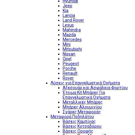
Hyundai
Jeep
Kia
Lancia
Land Rover
Lexus
Mahindra
Mazda
Mercedes
Mini
Mitsubishi
Nissan
Opel
Peugeot
Porche
Renault
Rover
Λύσεις για Επαγγελματικά Οχήματα
Αξεσουάρ και Ασφάλεια Φορτίου
Έτοιμα Kit Μπάρες Για
Επαγγελματικά Οχήματα
Μεταλλικές Μπάρες
Μπάρες Αλουμινίου
Σχάρες Μεταφοράς
Μεταφορά Ποδηλάτου
Βάσεις Καμπίνας
Βάσεις Κοτσαδόρου
Βάσεις Οροφής