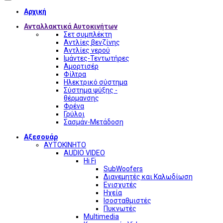
Αρχική
Ανταλλακτικά Αυτοκινήτων
Σετ συμπλέκτη
Αντλίες βενζίνης
Αντλίες νερού
Ιμάντες-Τεντωτήρες
Αμορτισέρ
Φίλτρα
Ηλεκτρικό σύστημα
Σύστημα ψύξης -
θέρμανσης
Φρένα
Γρύλοι
Σασμάν-Μετάδοση
Αξεσουάρ
ΑΥΤΟΚΙΝΗΤΟ
AUDIO VIDEO
Hi Fi
SubWoofers
Διανεμητές και Καλωδίωση
Ενισχυτές
Ηχεία
Ισοσταθμιστές
Πυκνωτές
Multimedia