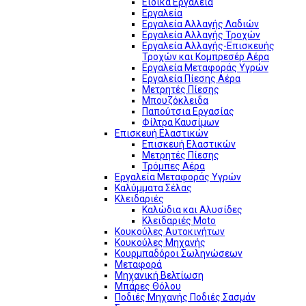
Ειδικά Εργαλεία
Εργαλεία
Εργαλεία Αλλαγής Λαδιών
Εργαλεία Αλλαγής Τροχών
Εργαλεία Αλλαγής-Επισκευής
Τροχών και Κομπρεσέρ Αέρα
Εργαλεία Μεταφοράς Υγρών
Εργαλεία Πίεσης Αέρα
Μετρητές Πίεσης
Μπουζόκλειδα
Παπούτσια Εργασίας
Φίλτρα Καυσίμων
Επισκευή Ελαστικών
Επισκευή Ελαστικών
Μετρητές Πίεσης
Τρόμπες Αέρα
Εργαλεία Μεταφοράς Υγρών
Καλύμματα Σέλας
Κλειδαριές
Καλώδια και Αλυσίδες
Κλειδαριές Moto
Κουκούλες Αυτοκινήτων
Κουκούλες Μηχανής
Κουρμπαδόροι Σωληνώσεων
Μεταφορά
Μηχανική Βελτίωση
Μπάρες Θόλου
Ποδιές Μηχανής Ποδιές Σασμάν