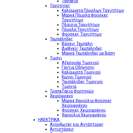
Τασάκια
Ταχύτητες
Καλύμματα Πόμολων Ταχυτήτων
Μαρκέ Πόμολα Φούσκες
Ταχυτήτων
Πλαίσια Ταχυτήτων
Πόμολα Ταχυτήτων
Φούσκες Ταχυτήτων
Τεμπέληδες
Βάσεις Τεμπέλη
Διεθνείς Τεμπέληδες
Μαρκέ Τεμπέληδες με Βάση
Τιμόνι
Αξεσουάρ Τιμονιού
Γάντια Οδήγησης
Καλύμματα Τιμονιού
Κώνοι Τιμονιού
Τεμπέληδες Τιμονιού
Τιμόνια
Τραπεζάκια Φορτηγών
Χειρόφρενο
Μαρκέ Χερούλια Φούσκες
Χειροφρένου
Φούσκες Χειροφρένου
Χερούλια Χειροφρένου
ΗΛΕΚΤΡΙΚΑ
Ανορθωτές και Αντάπτορες
Αντιστάσεις