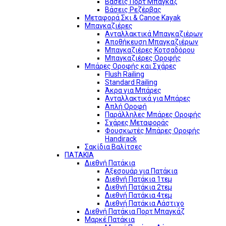
Βάσεις Πορτ Μπαγκάζ
Βάσεις Ρεζέρβας
Μεταφορά Σκι & Canoe Kayak
Μπαγκαζιέρες
Ανταλλακτικά Μπαγκαζιέρων
Αποθήκευση Μπαγκαζιέρων
Μπαγκαζιέρες Κοτσαδόρου
Μπαγκαζιέρες Οροφής
Μπάρες Οροφής και Σχάρες
Flush Railing
Standard Railing
Άκρα για Μπάρες
Ανταλλακτικά για Μπάρες
Απλή Οροφή
Παράλληλες Μπάρες Οροφής
Σχάρες Μεταφοράς
Φουσκωτές Μπάρες Οροφής
Handirack
Σακίδια Βαλίτσες
ΠΑΤΑΚΙΑ
Διεθνή Πατάκια
Αξεσουάρ για Πατάκια
Διεθνή Πατάκια 1τεμ
Διεθνή Πατάκια 2τεμ
Διεθνή Πατάκια 4τεμ
Διεθνή Πατάκια Λάστιχο
Διεθνή Πατάκια Πορτ Μπαγκάζ
Μαρκέ Πατάκια