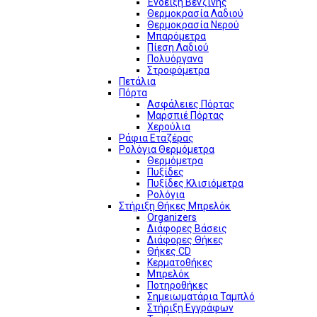
Ένδειξη Βενζίνης
Θερμοκρασία Λαδιού
Θερμοκρασία Νερού
Μπαρόμετρα
Πίεση Λαδιού
Πολυόργανα
Στροφόμετρα
Πετάλια
Πόρτα
Ασφάλειες Πόρτας
Μαρσπιέ Πόρτας
Χερούλια
Ράφια Εταζέρας
Ρολόγια Θερμόμετρα
Θερμόμετρα
Πυξίδες
Πυξίδες Κλισιόμετρα
Ρολόγια
Στήριξη Θήκες Μπρελόκ
Organizers
Διάφορες Βάσεις
Διάφορες Θήκες
Θήκες CD
Κερματοθήκες
Μπρελόκ
Ποτηροθήκες
Σημειωματάρια Ταμπλό
Στήριξη Εγγράφων