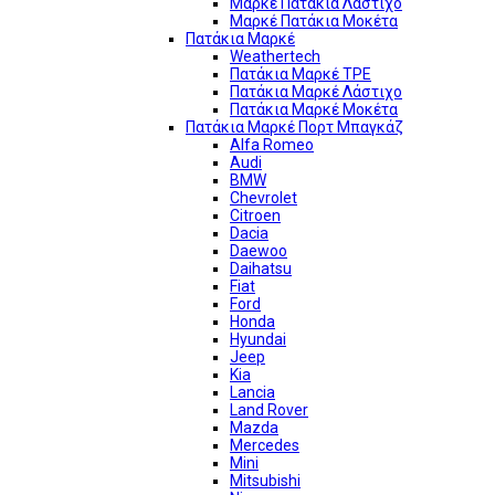
Μαρκέ Πατάκια Λάστιχο
Μαρκέ Πατάκια Μοκέτα
Πατάκια Μαρκέ
Weathertech
Πατάκια Μαρκέ TPE
Πατάκια Μαρκέ Λάστιχο
Πατάκια Μαρκέ Μοκέτα
Πατάκια Μαρκέ Πορτ Μπαγκάζ
Alfa Romeo
Audi
BMW
Chevrolet
Citroen
Dacia
Daewoo
Daihatsu
Fiat
Ford
Honda
Hyundai
Jeep
Kia
Lancia
Land Rover
Mazda
Mercedes
Mini
Mitsubishi