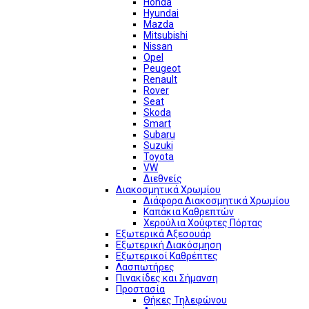
Honda
Hyundai
Mazda
Mitsubishi
Nissan
Opel
Peugeot
Renault
Rover
Seat
Skoda
Smart
Subaru
Suzuki
Toyota
VW
Διεθνείς
Διακοσμητικά Χρωμίου
Διάφορα Διακοσμητικά Χρωμίου
Καπάκια Καθρεπτών
Χερούλια Χούφτες Πόρτας
Εξωτερικά Αξεσουάρ
Εξωτερική Διακόσμηση
Εξωτερικοί Καθρέπτες
Λασπωτήρες
Πινακίδες και Σήμανση
Προστασία
Θήκες Τηλεφώνου