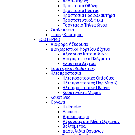
Λασπωτήρες
Προστασία Οθόνης
Προστασία Πόρτας
Προστασία Προφυλακτήρα
Προστατευτικά Φιλμ
Τσαντάκια Τηλεφώνου
Σκαλοπάτια
Τάπες Καυσίμου
ΕΣΩΤΕΡΙΚΟ
Διάφορα Αξεσουάρ
Διαχωριστικά Φορτίου Δίχτυα
Αξεσουάρ Κατοικιδίων
Διαχωριστικά Πλέγματα
Ελαστικά Δίχτυα
Εσωτερικοί Καθρέπτες
Ηλιοπροστασία
Ηλιοπροστασίες Οπίσθιες
Ηλιοπροστασίες Παρ Μπριζ
Ηλιοπροστασίες Πλαϊνές
Κουρτινάκια Μαρκέ
Κουρτίνες
Οργανα
Hallmeter
Vacuum
Αμπερόμετρα
Αξεσουάρ και Μέρη Οργάνων
Βολτόμετρα
Δαχτυλίδια Οργάνων