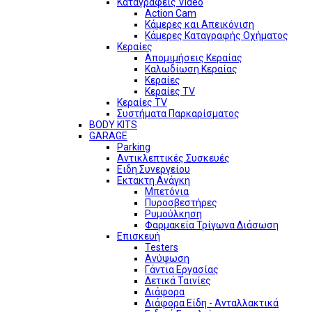
Καταγραφείς Video
Action Cam
Κάμερες και Απεικόνιση
Κάμερες Καταγραφής Οχήματος
Κεραίες
Απομιμήσεις Κεραίας
Καλωδίωση Κεραίας
Κεραίες
Κεραίες TV
Κεραίες TV
Συστήματα Παρκαρίσματος
BODY KITS
GARAGE
Parking
Αντικλεπτικές Συσκευές
Ειδη Συνεργείου
Εκτακτη Ανάγκη
Μπετόνια
Πυροσβεστήρες
Ρυμούλκηση
Φαρμακεία Τρίγωνα Διάσωση
Επισκευή
Testers
Ανύψωση
Γάντια Εργασίας
Δετικά Ταινίες
Διάφορα
Διάφορα Είδη - Ανταλλακτικά