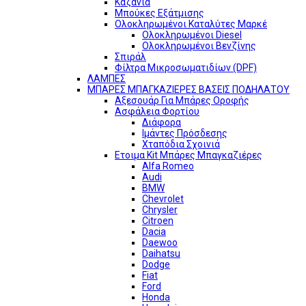
Καζάνια
Μπούκες Εξάτμισης
Ολοκληρωμένοι Καταλύτες Μαρκέ
Ολοκληρωμένοι Diesel
Ολοκληρωμένοι Βενζίνης
Σπιράλ
Φίλτρα Μικροσωματιδίων (DPF)
ΛΑΜΠΕΣ
ΜΠΑΡΕΣ ΜΠΑΓΚΑΖΙΕΡΕΣ ΒΑΣΕΙΣ ΠΟΔΗΛΑΤΟΥ
Αξεσουάρ Για Μπάρες Οροφής
Ασφάλεια Φορτίου
Διάφορα
Ιμάντες Πρόσδεσης
Χταπόδια Σχοινιά
Ετοιμα Kit Μπάρες Μπαγκαζιέρες
Alfa Romeo
Audi
BMW
Chevrolet
Chrysler
Citroen
Dacia
Daewoo
Daihatsu
Dodge
Fiat
Ford
Honda