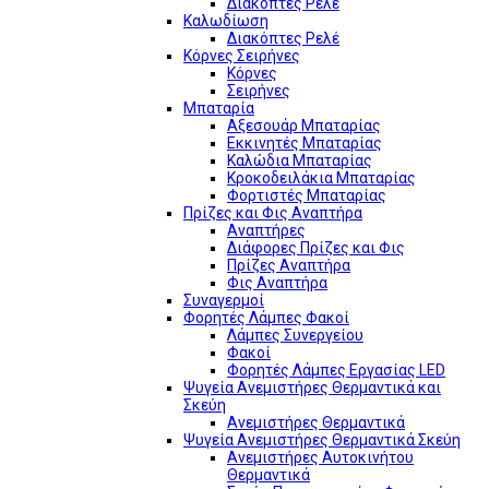
Διακόπτες Ρελέ
Καλωδίωση
Διακόπτες Ρελέ
Κόρνες Σειρήνες
Κόρνες
Σειρήνες
Μπαταρία
Αξεσουάρ Μπαταρίας
Εκκινητές Μπαταρίας
Καλώδια Μπαταρίας
Κροκοδειλάκια Μπαταρίας
Φορτιστές Μπαταρίας
Πρίζες και Φις Αναπτήρα
Αναπτήρες
Διάφορες Πρίζες και Φις
Πρίζες Αναπτήρα
Φις Αναπτήρα
Συναγερμοί
Φορητές Λάμπες Φακοί
Λάμπες Συνεργείου
Φακοί
Φορητές Λάμπες Εργασίας LED
Ψυγεία Ανεμιστήρες Θερμαντικά και
Σκεύη
Ανεμιστήρες Θερμαντικά
Ψυγεία Ανεμιστήρες Θερμαντικά Σκεύη
Ανεμιστήρες Αυτοκινήτου
Θερμαντικά