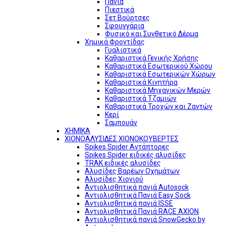
Πανιά
Πιεστικά
Σετ Βούρτσες
Σφουγγάρια
Φυσικό και Συνθετικό Δέρμα
Χημικά Φροντίδας
Γυαλιστικά
Καθαριστικά Γενικής Χρήσης
Καθαριστικά Εσωτερικού Χώρου
Καθαριστικά Εσωτερικών Χώρων
Καθαριστικά Κινητήρα
Καθαριστικά Μηχανικών Μερών
Καθαριστικά Τζαμιών
Καθαριστικά Τροχών και Ζαντών
Κερί
Σαμπουάν
ΧΗΜΙΚΑ
ΧΙΟΝΟΑΛΥΣΙΔΕΣ ΧΙΟΝΟΚΟΥΒΕΡΤΕΣ
Spikes Spider Αντάπτορες
Spikes Spider ειδικές αλυσίδες
TRAK ειδικές αλυσίδες
Αλυσίδες Βαρέων Οχημάτων
Αλυσίδες Χιονιού
Αντιολισθητικά πανιά Autosock
Αντιολισθητικά Πανιά Easy Sock
Αντιολισθητικά πανιά ISSE
Αντιολισθητικά Πανιά RACE AXION
Αντιολισθητικά πανιά SnowGecko by