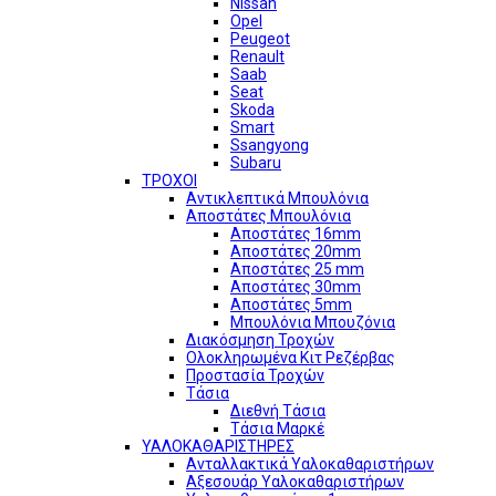
Nissan
Opel
Peugeot
Renault
Saab
Seat
Skoda
Smart
Ssangyong
Subaru
ΤΡΟΧΟΙ
Αντικλεπτικά Μπουλόνια
Αποστάτες Μπουλόνια
Αποστάτες 16mm
Αποστάτες 20mm
Αποστάτες 25 mm
Αποστάτες 30mm
Αποστάτες 5mm
Μπουλόνια Μπουζόνια
Διακόσμηση Τροχών
Ολοκληρωμένα Κιτ Ρεζέρβας
Προστασία Τροχών
Τάσια
Διεθνή Τάσια
Τάσια Μαρκέ
ΥΑΛΟΚΑΘΑΡΙΣΤΗΡΕΣ
Ανταλλακτικά Υαλοκαθαριστήρων
Αξεσουάρ Υαλοκαθαριστήρων