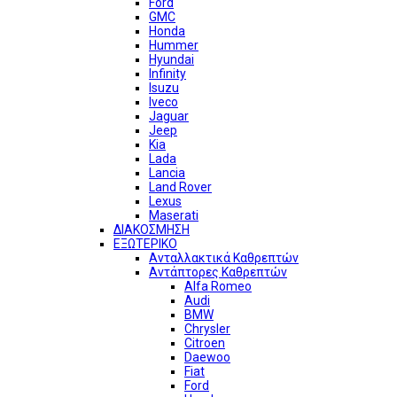
Ford
GMC
Honda
Hummer
Hyundai
Infinity
Isuzu
Iveco
Jaguar
Jeep
Kia
Lada
Lancia
Land Rover
Lexus
Maserati
ΔΙΑΚΟΣΜΗΣΗ
ΕΞΩΤΕΡΙΚΟ
Ανταλλακτικά Καθρεπτών
Αντάπτορες Καθρεπτών
Alfa Romeo
Audi
BMW
Chrysler
Citroen
Daewoo
Fiat
Ford