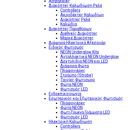
Ασφάλειες
Διακόπτες Καλωδίωση Ρελέ
Controllers
Ακροδέκτες Καλωδίων
Διακόπτες Ρελέ
Καλώδια
Διακόπτες Παραθύρων
Διεθνείς Διακόπτες
Μαρκέ Διακόπτες
Διάφορα Ηλεκτρικά Αξεσουάρ
Ειδικός Φωτισμός
NEON Underglow Kits
Ανταλλακτικά NEON Underglow
Δαχτυλίδια NEON και LED
Διάφορα Φώτα
Πλαφονιέρες
Στρόμπο (Strobe)
Ταινίες Φωτισμού
Φώτα NEON
Φωτισμός LED
Ενδοεπικοινωνία
Εσωτερικός και Εξωτερικός Φωτισμός
Πλαφονιέρες
Φώτα NEON
Φωτιζόμενα Γράμματα LED
Φωτισμός LED
Ηλεκτρική Καλωδίωση
Controllers