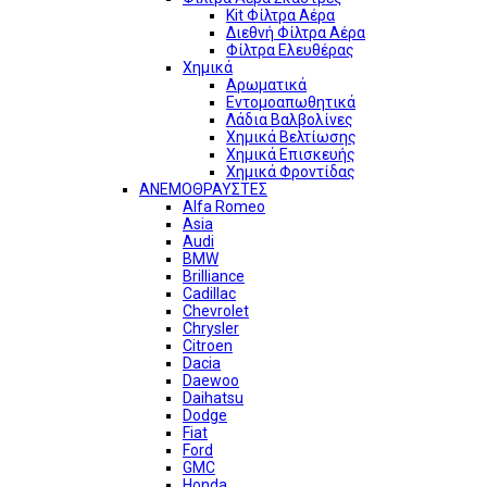
Kit Φίλτρα Αέρα
Διεθνή Φίλτρα Αέρα
Φίλτρα Ελευθέρας
Χημικά
Αρωματικά
Εντομοαπωθητικά
Λάδια Βαλβολίνες
Χημικά Βελτίωσης
Χημικά Επισκευής
Χημικά Φροντίδας
ΑΝΕΜΟΘΡΑΥΣΤΕΣ
Alfa Romeo
Asia
Audi
BMW
Brilliance
Cadillac
Chevrolet
Chrysler
Citroen
Dacia
Daewoo
Daihatsu
Dodge
Fiat
Ford
GMC
Honda