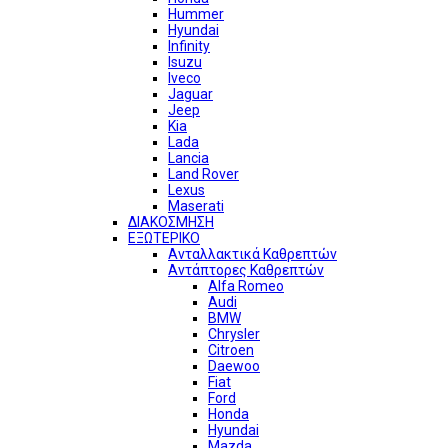
Hummer
Hyundai
Infinity
Isuzu
Iveco
Jaguar
Jeep
Kia
Lada
Lancia
Land Rover
Lexus
Maserati
ΔΙΑΚΟΣΜΗΣΗ
ΕΞΩΤΕΡΙΚΟ
Ανταλλακτικά Καθρεπτών
Αντάπτορες Καθρεπτών
Alfa Romeo
Audi
BMW
Chrysler
Citroen
Daewoo
Fiat
Ford
Honda
Hyundai
Mazda