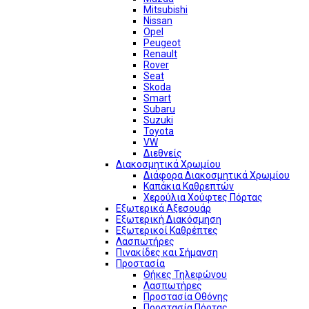
Mitsubishi
Nissan
Opel
Peugeot
Renault
Rover
Seat
Skoda
Smart
Subaru
Suzuki
Toyota
VW
Διεθνείς
Διακοσμητικά Χρωμίου
Διάφορα Διακοσμητικά Χρωμίου
Καπάκια Καθρεπτών
Χερούλια Χούφτες Πόρτας
Εξωτερικά Αξεσουάρ
Εξωτερική Διακόσμηση
Εξωτερικοί Καθρέπτες
Λασπωτήρες
Πινακίδες και Σήμανση
Προστασία
Θήκες Τηλεφώνου
Λασπωτήρες
Προστασία Οθόνης
Προστασία Πόρτας