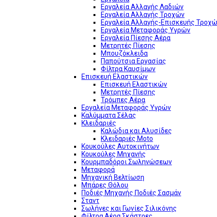
Εργαλεία Αλλαγής Λαδιών
Εργαλεία Αλλαγής Τροχών
Εργαλεία Αλλαγής-Επισκευής Τροχώ
Εργαλεία Μεταφοράς Υγρών
Εργαλεία Πίεσης Αέρα
Μετρητές Πίεσης
Μπουζόκλειδα
Παπούτσια Εργασίας
Φίλτρα Καυσίμων
Επισκευή Ελαστικών
Επισκευή Ελαστικών
Μετρητές Πίεσης
Τρόμπες Αέρα
Εργαλεία Μεταφοράς Υγρών
Καλύμματα Σέλας
Κλειδαριές
Καλώδια και Αλυσίδες
Κλειδαριές Moto
Κουκούλες Αυτοκινήτων
Κουκούλες Μηχανής
Κουρμπαδόροι Σωληνώσεων
Μεταφορά
Μηχανική Βελτίωση
Μπάρες Θόλου
Ποδιές Μηχανής Ποδιές Σασμάν
Σταντ
Σωλήνες και Γωνίες Σιλικόνης
Φίλτρα Αέρα Σκάστρες