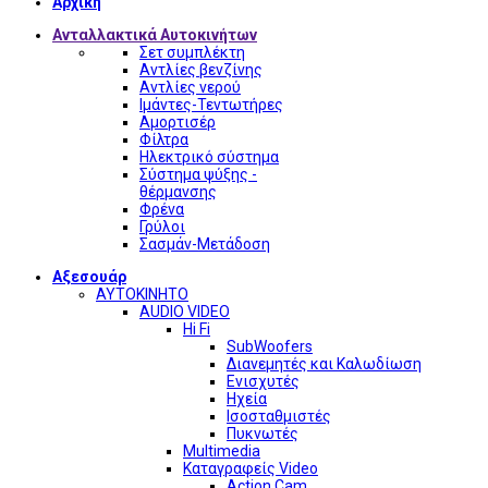
Αρχική
Ανταλλακτικά Αυτοκινήτων
Σετ συμπλέκτη
Αντλίες βενζίνης
Αντλίες νερού
Ιμάντες-Τεντωτήρες
Αμορτισέρ
Φίλτρα
Ηλεκτρικό σύστημα
Σύστημα ψύξης -
θέρμανσης
Φρένα
Γρύλοι
Σασμάν-Μετάδοση
Αξεσουάρ
ΑΥΤΟΚΙΝΗΤΟ
AUDIO VIDEO
Hi Fi
SubWoofers
Διανεμητές και Καλωδίωση
Ενισχυτές
Ηχεία
Ισοσταθμιστές
Πυκνωτές
Multimedia
Καταγραφείς Video
Action Cam