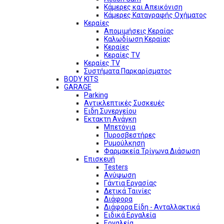
Κάμερες και Απεικόνιση
Κάμερες Καταγραφής Οχήματος
Κεραίες
Απομιμήσεις Κεραίας
Καλωδίωση Κεραίας
Κεραίες
Κεραίες TV
Κεραίες TV
Συστήματα Παρκαρίσματος
BODY KITS
GARAGE
Parking
Αντικλεπτικές Συσκευές
Ειδη Συνεργείου
Εκτακτη Ανάγκη
Μπετόνια
Πυροσβεστήρες
Ρυμούλκηση
Φαρμακεία Τρίγωνα Διάσωση
Επισκευή
Testers
Ανύψωση
Γάντια Εργασίας
Δετικά Ταινίες
Διάφορα
Διάφορα Είδη - Ανταλλακτικά
Ειδικά Εργαλεία
Εργαλεία