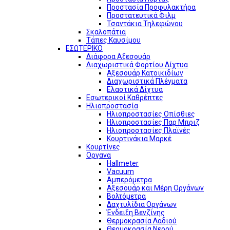
Προστασία Προφυλακτήρα
Προστατευτικά Φιλμ
Τσαντάκια Τηλεφώνου
Σκαλοπάτια
Τάπες Καυσίμου
ΕΣΩΤΕΡΙΚΟ
Διάφορα Αξεσουάρ
Διαχωριστικά Φορτίου Δίχτυα
Αξεσουάρ Κατοικιδίων
Διαχωριστικά Πλέγματα
Ελαστικά Δίχτυα
Εσωτερικοί Καθρέπτες
Ηλιοπροστασία
Ηλιοπροστασίες Οπίσθιες
Ηλιοπροστασίες Παρ Μπριζ
Ηλιοπροστασίες Πλαϊνές
Κουρτινάκια Μαρκέ
Κουρτίνες
Οργανα
Hallmeter
Vacuum
Αμπερόμετρα
Αξεσουάρ και Μέρη Οργάνων
Βολτόμετρα
Δαχτυλίδια Οργάνων
Ένδειξη Βενζίνης
Θερμοκρασία Λαδιού
Θερμοκρασία Νερού