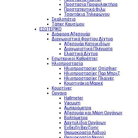
Προστασία Προφυλακτήρα
Προστατευτικά Φιλμ
Τσαντάκια Τηλεφώνου
Σκαλοπάτια
Τάπες Καυσίμου
ΕΣΩΤΕΡΙΚΟ
Διάφορα Αξεσουάρ
Διαχωριστικά Φορτίου Δίχτυα
Αξεσουάρ Κατοικιδίων
Διαχωριστικά Πλέγματα
Ελαστικά Δίχτυα
Εσωτερικοί Καθρέπτες
Ηλιοπροστασία
Ηλιοπροστασίες Οπίσθιες
Ηλιοπροστασίες Παρ Μπριζ
Ηλιοπροστασίες Πλαϊνές
Κουρτινάκια Μαρκέ
Κουρτίνες
Οργανα
Hallmeter
Vacuum
Αμπερόμετρα
Αξεσουάρ και Μέρη Οργάνων
Βολτόμετρα
Δαχτυλίδια Οργάνων
Ένδειξη Βενζίνης
Θερμοκρασία Λαδιού
Θερμοκρασία Νερού