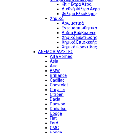
Kit Φίλτρα Αέρα
Διεθνή Φίλτρα Αέρα
Φίλτρα Ελευθέρας
Χημικά
Αρωματικά
Εντομοαπωθητικά
Λάδια Βαλβολίνες
Χημικά Βελτίωσης
Χημικά Επισκευής
Χημικά Φροντίδας
ΑΝΕΜΟΘΡΑΥΣΤΕΣ
Alfa Romeo
Asia
Audi
BMW
Brilliance
Cadillac
Chevrolet
Chrysler
Citroen
Dacia
Daewoo
Daihatsu
Dodge
Fiat
Ford
GMC
Honda