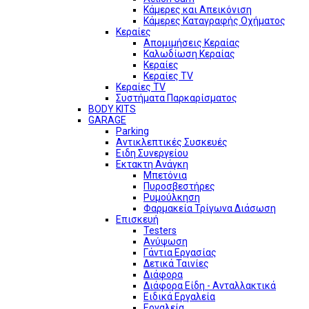
Κάμερες και Απεικόνιση
Κάμερες Καταγραφής Οχήματος
Κεραίες
Απομιμήσεις Κεραίας
Καλωδίωση Κεραίας
Κεραίες
Κεραίες TV
Κεραίες TV
Συστήματα Παρκαρίσματος
BODY KITS
GARAGE
Parking
Αντικλεπτικές Συσκευές
Ειδη Συνεργείου
Εκτακτη Ανάγκη
Μπετόνια
Πυροσβεστήρες
Ρυμούλκηση
Φαρμακεία Τρίγωνα Διάσωση
Επισκευή
Testers
Ανύψωση
Γάντια Εργασίας
Δετικά Ταινίες
Διάφορα
Διάφορα Είδη - Ανταλλακτικά
Ειδικά Εργαλεία
Εργαλεία