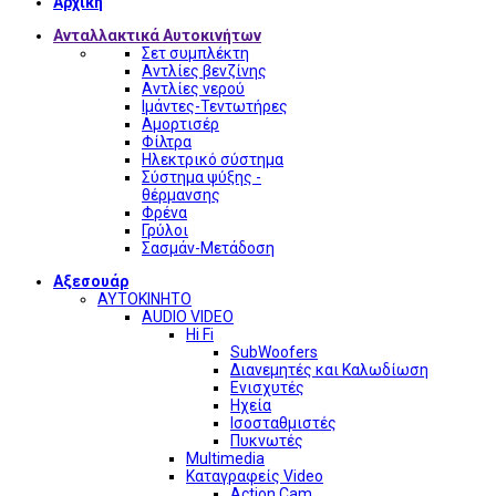
Αρχική
Ανταλλακτικά Αυτοκινήτων
Σετ συμπλέκτη
Αντλίες βενζίνης
Αντλίες νερού
Ιμάντες-Τεντωτήρες
Αμορτισέρ
Φίλτρα
Ηλεκτρικό σύστημα
Σύστημα ψύξης -
θέρμανσης
Φρένα
Γρύλοι
Σασμάν-Μετάδοση
Αξεσουάρ
ΑΥΤΟΚΙΝΗΤΟ
AUDIO VIDEO
Hi Fi
SubWoofers
Διανεμητές και Καλωδίωση
Ενισχυτές
Ηχεία
Ισοσταθμιστές
Πυκνωτές
Multimedia
Καταγραφείς Video
Action Cam