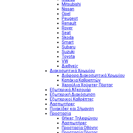
Mitsubishi
Nissan
Opel
Peugeot
Renault
Rover
Seat
Skoda
Smart
Subaru
Suzuki
Toyota
VW
Διεθνείς
Διακοσμητικά Χρωμίου
Διάφορα Διακοσμητικά Χρωμίου
Καπάκια Καθρεπτών
Χερούλια Χούφτες Πόρτας
Εξωτερικά Αξεσουάρ
Εξωτερική Διακόσμηση
Εξωτερικοί Καθρέπτες
Λασπωτήρες
Πινακίδες και Σήμανση
Προστασία
Θήκες Τηλεφώνου
Λασπωτήρες
Προστασία Οθόνης
Προστασία Πόρτας