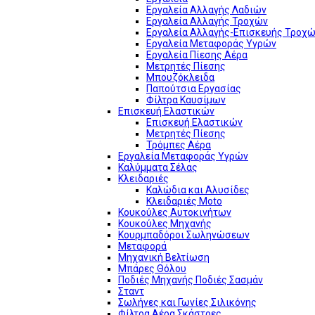
Εργαλεία Αλλαγής Λαδιών
Εργαλεία Αλλαγής Τροχών
Εργαλεία Αλλαγής-Επισκευής Τροχώ
Εργαλεία Μεταφοράς Υγρών
Εργαλεία Πίεσης Αέρα
Μετρητές Πίεσης
Μπουζόκλειδα
Παπούτσια Εργασίας
Φίλτρα Καυσίμων
Επισκευή Ελαστικών
Επισκευή Ελαστικών
Μετρητές Πίεσης
Τρόμπες Αέρα
Εργαλεία Μεταφοράς Υγρών
Καλύμματα Σέλας
Κλειδαριές
Καλώδια και Αλυσίδες
Κλειδαριές Moto
Κουκούλες Αυτοκινήτων
Κουκούλες Μηχανής
Κουρμπαδόροι Σωληνώσεων
Μεταφορά
Μηχανική Βελτίωση
Μπάρες Θόλου
Ποδιές Μηχανής Ποδιές Σασμάν
Σταντ
Σωλήνες και Γωνίες Σιλικόνης
Φίλτρα Αέρα Σκάστρες