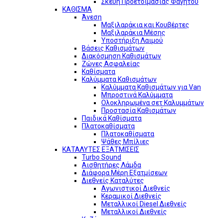
Σκεύη Προετοιμασίας Φαγητού
ΚΑΘΙΣΜΑ
Άνεση
Μαξιλαράκια και Κουβέρτες
Μαξιλαράκια Μέσης
Υποστήριξη Λαιμού
Βάσεις Καθισμάτων
Διακόσμηση Καθισμάτων
Ζώνες Ασφαλείας
Καθίσματα
Καλύμματα Καθισμάτων
Καλύμματα Καθισμάτων για Van
Μπροστινά Καλύμματα
Ολοκληρωμένα σετ Καλυμμάτων
Προστασία Καθισμάτων
Παιδικά Καθίσματα
Πλατοκαθίσματα
Πλατοκαθίσματα
Ψάθες Μπίλιες
ΚΑΤΑΛΥΤΕΣ ΕΞΑΤΜΙΣΕΙΣ
Turbo Sound
Αισθητήρες Λάμδα
Διάφορα Μέρη Εξατμίσεων
Διεθνείς Καταλύτες
Αγωνιστικοί Διεθνείς
Κεραμικοί Διεθνείς
Μεταλλικοί Diesel Διεθνείς
Μεταλλικοί Διεθνείς