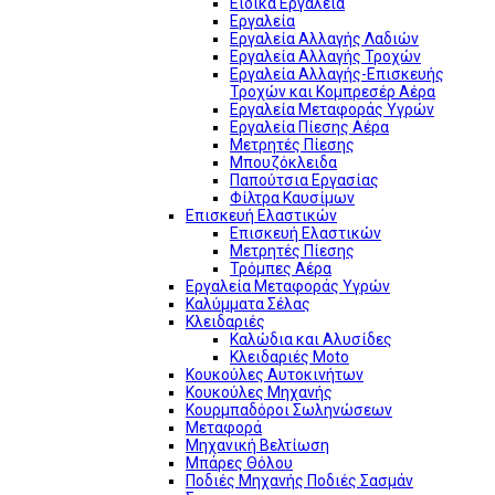
Ειδικά Εργαλεία
Εργαλεία
Εργαλεία Αλλαγής Λαδιών
Εργαλεία Αλλαγής Τροχών
Εργαλεία Αλλαγής-Επισκευής
Τροχών και Κομπρεσέρ Αέρα
Εργαλεία Μεταφοράς Υγρών
Εργαλεία Πίεσης Αέρα
Μετρητές Πίεσης
Μπουζόκλειδα
Παπούτσια Εργασίας
Φίλτρα Καυσίμων
Επισκευή Ελαστικών
Επισκευή Ελαστικών
Μετρητές Πίεσης
Τρόμπες Αέρα
Εργαλεία Μεταφοράς Υγρών
Καλύμματα Σέλας
Κλειδαριές
Καλώδια και Αλυσίδες
Κλειδαριές Moto
Κουκούλες Αυτοκινήτων
Κουκούλες Μηχανής
Κουρμπαδόροι Σωληνώσεων
Μεταφορά
Μηχανική Βελτίωση
Μπάρες Θόλου
Ποδιές Μηχανής Ποδιές Σασμάν