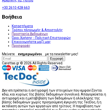
Αμερικής 62, Πάτρα
+30 2610 428 663
Βοήθεια
Καταστήματα
Τρόποι πληρωμής & Αποστολής
Προστασία Δεδομένων
Όροι Χρήσης - Πολιτική Επιστροφών
Επικοινωνήστε μαζί μας
Προσφορές
Μείνετε
ενημερωμένοι
με τα newsletter μας!
Εγγραφή
Carettas.gr © 2026 All Rights Reserved.
Δεν επιτρέπεται η αντιγραφή των στοιχείων που εμφανίζονται
εδώ, και κυρίως της βάσης δεδομένων συνολικά. Απαγορεύεται η
αντιγραφή και η μεταβίβαση των δεδομένων ή ολόκληρης της
βάσης δεδομένων χωρίς προηγούμενη έγκριση της TecDoc, ή η
εκτέλεση αυτών των εργασιών από τρίτους. Η παραβίαση των
παραπάνω αποτελεί προσβολή των δικαιωμάτων πνευματικής