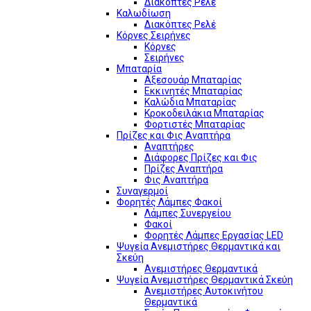
Διακόπτες Ρελέ
Καλωδίωση
Διακόπτες Ρελέ
Κόρνες Σειρήνες
Κόρνες
Σειρήνες
Μπαταρία
Αξεσουάρ Μπαταρίας
Εκκινητές Μπαταρίας
Καλώδια Μπαταρίας
Κροκοδειλάκια Μπαταρίας
Φορτιστές Μπαταρίας
Πρίζες και Φις Αναπτήρα
Αναπτήρες
Διάφορες Πρίζες και Φις
Πρίζες Αναπτήρα
Φις Αναπτήρα
Συναγερμοί
Φορητές Λάμπες Φακοί
Λάμπες Συνεργείου
Φακοί
Φορητές Λάμπες Εργασίας LED
Ψυγεία Ανεμιστήρες Θερμαντικά και
Σκεύη
Ανεμιστήρες Θερμαντικά
Ψυγεία Ανεμιστήρες Θερμαντικά Σκεύη
Ανεμιστήρες Αυτοκινήτου
Θερμαντικά