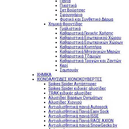
Πανιά
Πιεστικά
Σετ Βούρτσες
Σφουγγάρια
Φυσικό και Συνθετικό Δέρμα
Χημικά Φροντίδας
Γυαλιστικά
Καθαριστικά Γενικής Χρήσης
Καθαριστικά Εσωτερικού Χώρου
Καθαριστικά Εσωτερικών Χώρων
Καθαριστικά Κινητήρα
Καθαριστικά Μηχανικών Μερών
Καθαριστικά Τζαμιών
Καθαριστικά Τροχών και Ζαντών
Κερί
Σαμπουάν
ΧΗΜΙΚΑ
ΧΙΟΝΟΑΛΥΣΙΔΕΣ ΧΙΟΝΟΚΟΥΒΕΡΤΕΣ
Spikes Spider Αντάπτορες
Spikes Spider ειδικές αλυσίδες
TRAK ειδικές αλυσίδες
Αλυσίδες Βαρέων Οχημάτων
Αλυσίδες Χιονιού
Αντιολισθητικά πανιά Autosock
Αντιολισθητικά Πανιά Easy Sock
Αντιολισθητικά πανιά ISSE
Αντιολισθητικά Πανιά RACE AXION
Αντιολισθητικά πανιά SnowGecko by