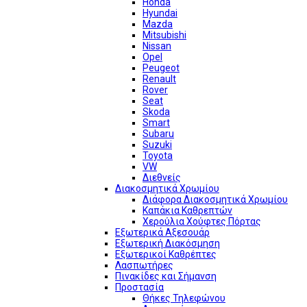
Honda
Hyundai
Mazda
Mitsubishi
Nissan
Opel
Peugeot
Renault
Rover
Seat
Skoda
Smart
Subaru
Suzuki
Toyota
VW
Διεθνείς
Διακοσμητικά Χρωμίου
Διάφορα Διακοσμητικά Χρωμίου
Καπάκια Καθρεπτών
Χερούλια Χούφτες Πόρτας
Εξωτερικά Αξεσουάρ
Εξωτερική Διακόσμηση
Εξωτερικοί Καθρέπτες
Λασπωτήρες
Πινακίδες και Σήμανση
Προστασία
Θήκες Τηλεφώνου