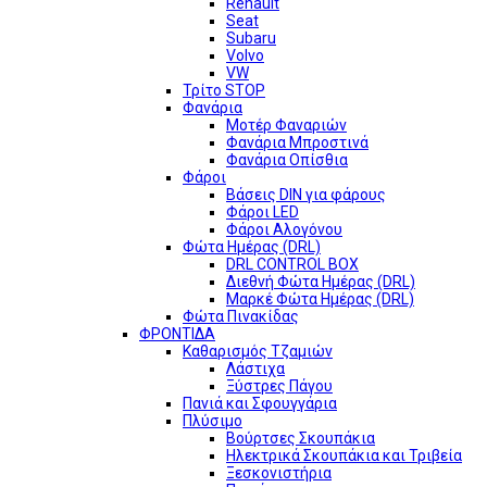
Renault
Seat
Subaru
Volvo
VW
Τρίτο STOP
Φανάρια
Μοτέρ Φαναριών
Φανάρια Μπροστινά
Φανάρια Οπίσθια
Φάροι
Βάσεις DIN για φάρους
Φάροι LED
Φάροι Αλογόνου
Φώτα Ημέρας (DRL)
DRL CONTROL BOX
Διεθνή Φώτα Ημέρας (DRL)
Μαρκέ Φώτα Ημέρας (DRL)
Φώτα Πινακίδας
ΦΡΟΝΤΙΔΑ
Καθαρισμός Τζαμιών
Λάστιχα
Ξύστρες Πάγου
Πανιά και Σφουγγάρια
Πλύσιμο
Βούρτσες Σκουπάκια
Ηλεκτρικά Σκουπάκια και Τριβεία
Ξεσκονιστήρια