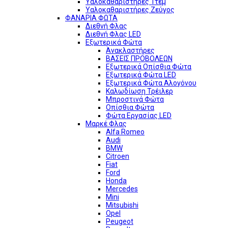
Υαλοκαθαριστήρες 1τεμ
Υαλοκαθαριστήρες Ζεύγος
ΦΑΝΑΡΙΑ ΦΩΤΑ
Διεθνή Φλας
Διεθνή Φλας LED
Εξωτερικά Φώτα
Ανακλαστήρες
ΒΑΣΕΙΣ ΠΡΟΒΟΛΕΩΝ
Εξωτερικά Οπίσθια Φώτα
Εξωτερικά Φώτα LED
Εξωτερικά Φώτα Αλογόνου
Καλωδίωση Τρέιλερ
Μπροστινά Φώτα
Οπίσθια Φώτα
Φώτα Εργασίας LED
Μαρκέ Φλας
Alfa Romeo
Audi
BMW
Citroen
Fiat
Ford
Honda
Mercedes
Mini
Mitsubishi
Opel
Peugeot