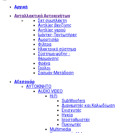
Αρχική
Ανταλλακτικά Αυτοκινήτων
Σετ συμπλέκτη
Αντλίες βενζίνης
Αντλίες νερού
Ιμάντες-Τεντωτήρες
Αμορτισέρ
Φίλτρα
Ηλεκτρικό σύστημα
Σύστημα ψύξης -
θέρμανσης
Φρένα
Γρύλοι
Σασμάν-Μετάδοση
Αξεσουάρ
ΑΥΤΟΚΙΝΗΤΟ
AUDIO VIDEO
Hi Fi
SubWoofers
Διανεμητές και Καλωδίωση
Ενισχυτές
Ηχεία
Ισοσταθμιστές
Πυκνωτές
Multimedia