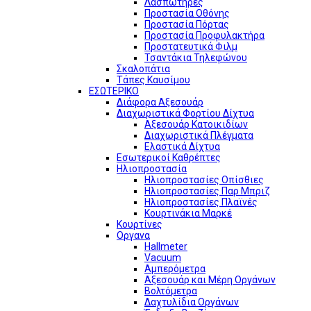
Λασπωτήρες
Προστασία Οθόνης
Προστασία Πόρτας
Προστασία Προφυλακτήρα
Προστατευτικά Φιλμ
Τσαντάκια Τηλεφώνου
Σκαλοπάτια
Τάπες Καυσίμου
ΕΣΩΤΕΡΙΚΟ
Διάφορα Αξεσουάρ
Διαχωριστικά Φορτίου Δίχτυα
Αξεσουάρ Κατοικιδίων
Διαχωριστικά Πλέγματα
Ελαστικά Δίχτυα
Εσωτερικοί Καθρέπτες
Ηλιοπροστασία
Ηλιοπροστασίες Οπίσθιες
Ηλιοπροστασίες Παρ Μπριζ
Ηλιοπροστασίες Πλαϊνές
Κουρτινάκια Μαρκέ
Κουρτίνες
Οργανα
Hallmeter
Vacuum
Αμπερόμετρα
Αξεσουάρ και Μέρη Οργάνων
Βολτόμετρα
Δαχτυλίδια Οργάνων