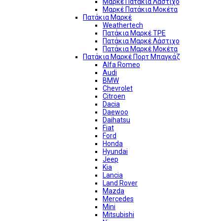
Μαρκέ Πατάκια Λάστιχο
Μαρκέ Πατάκια Μοκέτα
Πατάκια Μαρκέ
Weathertech
Πατάκια Μαρκέ TPE
Πατάκια Μαρκέ Λάστιχο
Πατάκια Μαρκέ Μοκέτα
Πατάκια Μαρκέ Πορτ Μπαγκάζ
Alfa Romeo
Audi
BMW
Chevrolet
Citroen
Dacia
Daewoo
Daihatsu
Fiat
Ford
Honda
Hyundai
Jeep
Kia
Lancia
Land Rover
Mazda
Mercedes
Mini
Mitsubishi