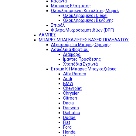
Καζάνια
Μπούκες Εξάτμισης
Ολοκληρωμένοι Καταλύτες Μαρκέ
Ολοκληρωμένοι Diesel
Ολοκληρωμένοι Βενζίνης
Σπιράλ
Φίλτρα Μικροσωματιδίων (DPF)
ΛΑΜΠΕΣ
ΜΠΑΡΕΣ ΜΠΑΓΚΑΖΙΕΡΕΣ ΒΑΣΕΙΣ ΠΟΔΗΛΑΤΟΥ
Αξεσουάρ Για Μπάρες Οροφής
Ασφάλεια Φορτίου
Διάφορα
Ιμάντες Πρόσδεσης
Χταπόδια Σχοινιά
Ετοιμα Kit Μπάρες Μπαγκαζιέρες
Alfa Romeo
Audi
BMW
Chevrolet
Chrysler
Citroen
Dacia
Daewoo
Daihatsu
Dodge
Fiat
Ford
Honda