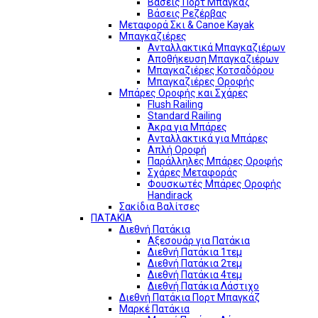
Βάσεις Πορτ Μπαγκάζ
Βάσεις Ρεζέρβας
Μεταφορά Σκι & Canoe Kayak
Μπαγκαζιέρες
Ανταλλακτικά Μπαγκαζιέρων
Αποθήκευση Μπαγκαζιέρων
Μπαγκαζιέρες Κοτσαδόρου
Μπαγκαζιέρες Οροφής
Μπάρες Οροφής και Σχάρες
Flush Railing
Standard Railing
Άκρα για Μπάρες
Ανταλλακτικά για Μπάρες
Απλή Οροφή
Παράλληλες Μπάρες Οροφής
Σχάρες Μεταφοράς
Φουσκωτές Μπάρες Οροφής
Handirack
Σακίδια Βαλίτσες
ΠΑΤΑΚΙΑ
Διεθνή Πατάκια
Αξεσουάρ για Πατάκια
Διεθνή Πατάκια 1τεμ
Διεθνή Πατάκια 2τεμ
Διεθνή Πατάκια 4τεμ
Διεθνή Πατάκια Λάστιχο
Διεθνή Πατάκια Πορτ Μπαγκάζ
Μαρκέ Πατάκια