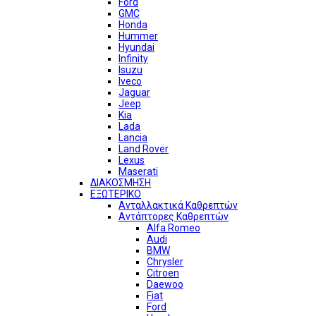
Ford
GMC
Honda
Hummer
Hyundai
Infinity
Isuzu
Iveco
Jaguar
Jeep
Kia
Lada
Lancia
Land Rover
Lexus
Maserati
ΔΙΑΚΟΣΜΗΣΗ
ΕΞΩΤΕΡΙΚΟ
Ανταλλακτικά Καθρεπτών
Αντάπτορες Καθρεπτών
Alfa Romeo
Audi
BMW
Chrysler
Citroen
Daewoo
Fiat
Ford