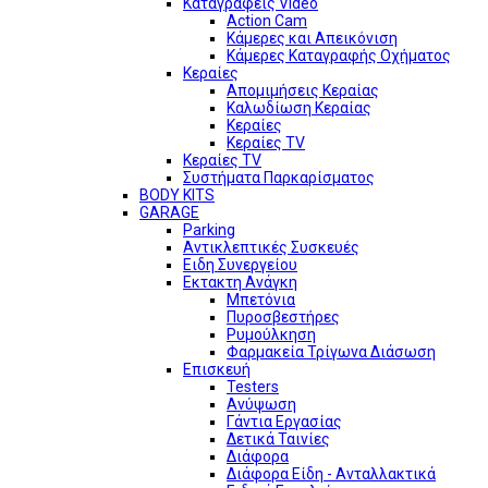
Καταγραφείς Video
Action Cam
Κάμερες και Απεικόνιση
Κάμερες Καταγραφής Οχήματος
Κεραίες
Απομιμήσεις Κεραίας
Καλωδίωση Κεραίας
Κεραίες
Κεραίες TV
Κεραίες TV
Συστήματα Παρκαρίσματος
BODY KITS
GARAGE
Parking
Αντικλεπτικές Συσκευές
Ειδη Συνεργείου
Εκτακτη Ανάγκη
Μπετόνια
Πυροσβεστήρες
Ρυμούλκηση
Φαρμακεία Τρίγωνα Διάσωση
Επισκευή
Testers
Ανύψωση
Γάντια Εργασίας
Δετικά Ταινίες
Διάφορα
Διάφορα Είδη - Ανταλλακτικά