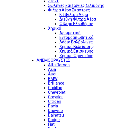
Σταντ
Σωλήνες και Γωνίες Σιλικόνης
Φίλτρα Αέρα Σκάστρες
Kit Φίλτρα Αέρα
Διεθνή Φίλτρα Αέρα
Φίλτρα Ελευθέρας
Χημικά
Αρωματικά
Εντομοαπωθητικά
Λάδια Βαλβολίνες
Χημικά Βελτίωσης
Χημικά Επισκευής
Χημικά Φροντίδας
ΑΝΕΜΟΘΡΑΥΣΤΕΣ
Alfa Romeo
Asia
Audi
BMW
Brilliance
Cadillac
Chevrolet
Chrysler
Citroen
Dacia
Daewoo
Daihatsu
Dodge
Fiat