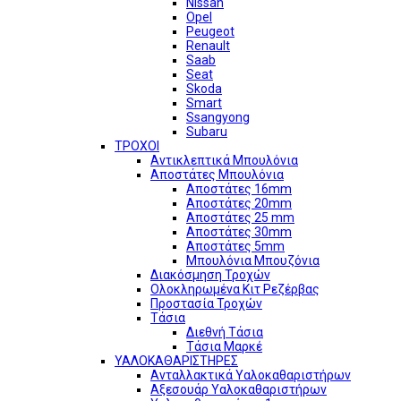
Nissan
Opel
Peugeot
Renault
Saab
Seat
Skoda
Smart
Ssangyong
Subaru
ΤΡΟΧΟΙ
Αντικλεπτικά Μπουλόνια
Αποστάτες Μπουλόνια
Αποστάτες 16mm
Αποστάτες 20mm
Αποστάτες 25 mm
Αποστάτες 30mm
Αποστάτες 5mm
Μπουλόνια Μπουζόνια
Διακόσμηση Τροχών
Ολοκληρωμένα Κιτ Ρεζέρβας
Προστασία Τροχών
Τάσια
Διεθνή Τάσια
Τάσια Μαρκέ
ΥΑΛΟΚΑΘΑΡΙΣΤΗΡΕΣ
Ανταλλακτικά Υαλοκαθαριστήρων
Αξεσουάρ Υαλοκαθαριστήρων