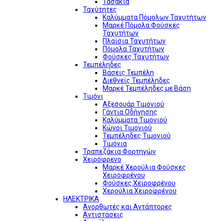
Τασάκια
Ταχύτητες
Καλύμματα Πόμολων Ταχυτήτων
Μαρκέ Πόμολα Φούσκες
Ταχυτήτων
Πλαίσια Ταχυτήτων
Πόμολα Ταχυτήτων
Φούσκες Ταχυτήτων
Τεμπέληδες
Βάσεις Τεμπέλη
Διεθνείς Τεμπέληδες
Μαρκέ Τεμπέληδες με Βάση
Τιμόνι
Αξεσουάρ Τιμονιού
Γάντια Οδήγησης
Καλύμματα Τιμονιού
Κώνοι Τιμονιού
Τεμπέληδες Τιμονιού
Τιμόνια
Τραπεζάκια Φορτηγών
Χειρόφρενο
Μαρκέ Χερούλια Φούσκες
Χειροφρένου
Φούσκες Χειροφρένου
Χερούλια Χειροφρένου
ΗΛΕΚΤΡΙΚΑ
Ανορθωτές και Αντάπτορες
Αντιστάσεις