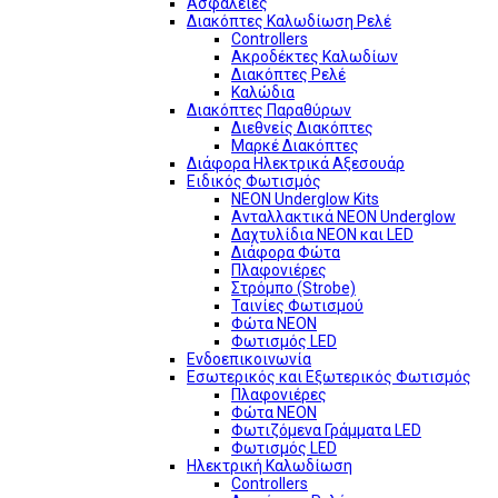
Ασφάλειες
Διακόπτες Καλωδίωση Ρελέ
Controllers
Ακροδέκτες Καλωδίων
Διακόπτες Ρελέ
Καλώδια
Διακόπτες Παραθύρων
Διεθνείς Διακόπτες
Μαρκέ Διακόπτες
Διάφορα Ηλεκτρικά Αξεσουάρ
Ειδικός Φωτισμός
NEON Underglow Kits
Ανταλλακτικά NEON Underglow
Δαχτυλίδια NEON και LED
Διάφορα Φώτα
Πλαφονιέρες
Στρόμπο (Strobe)
Ταινίες Φωτισμού
Φώτα NEON
Φωτισμός LED
Ενδοεπικοινωνία
Εσωτερικός και Εξωτερικός Φωτισμός
Πλαφονιέρες
Φώτα NEON
Φωτιζόμενα Γράμματα LED
Φωτισμός LED
Ηλεκτρική Καλωδίωση
Controllers