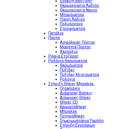
Ένδειξη Βενζίνης
Θερμοκρασία Λαδιού
Θερμοκρασία Νερού
Μπαρόμετρα
Πίεση Λαδιού
Πολυόργανα
Στροφόμετρα
Πετάλια
Πόρτα
Ασφάλειες Πόρτας
Μαρσπιέ Πόρτας
Χερούλια
Ράφια Εταζέρας
Ρολόγια Θερμόμετρα
Θερμόμετρα
Πυξίδες
Πυξίδες Κλισιόμετρα
Ρολόγια
Στήριξη Θήκες Μπρελόκ
Organizers
Διάφορες Βάσεις
Διάφορες Θήκες
Θήκες CD
Κερματοθήκες
Μπρελόκ
Ποτηροθήκες
Σημειωματάρια Ταμπλό
Στήριξη Εγγράφων