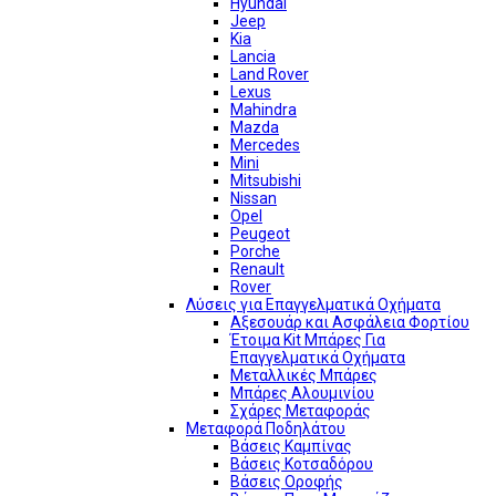
Hyundai
Jeep
Kia
Lancia
Land Rover
Lexus
Mahindra
Mazda
Mercedes
Mini
Mitsubishi
Nissan
Opel
Peugeot
Porche
Renault
Rover
Λύσεις για Επαγγελματικά Οχήματα
Αξεσουάρ και Ασφάλεια Φορτίου
Έτοιμα Kit Μπάρες Για
Επαγγελματικά Οχήματα
Μεταλλικές Μπάρες
Μπάρες Αλουμινίου
Σχάρες Μεταφοράς
Μεταφορά Ποδηλάτου
Βάσεις Καμπίνας
Βάσεις Κοτσαδόρου
Βάσεις Οροφής