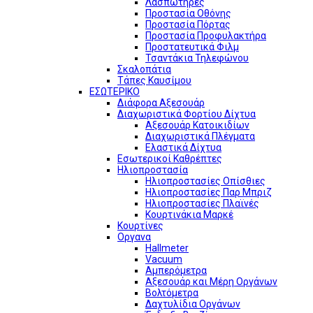
Λασπωτήρες
Προστασία Οθόνης
Προστασία Πόρτας
Προστασία Προφυλακτήρα
Προστατευτικά Φιλμ
Τσαντάκια Τηλεφώνου
Σκαλοπάτια
Τάπες Καυσίμου
ΕΣΩΤΕΡΙΚΟ
Διάφορα Αξεσουάρ
Διαχωριστικά Φορτίου Δίχτυα
Αξεσουάρ Κατοικιδίων
Διαχωριστικά Πλέγματα
Ελαστικά Δίχτυα
Εσωτερικοί Καθρέπτες
Ηλιοπροστασία
Ηλιοπροστασίες Οπίσθιες
Ηλιοπροστασίες Παρ Μπριζ
Ηλιοπροστασίες Πλαϊνές
Κουρτινάκια Μαρκέ
Κουρτίνες
Οργανα
Hallmeter
Vacuum
Αμπερόμετρα
Αξεσουάρ και Μέρη Οργάνων
Βολτόμετρα
Δαχτυλίδια Οργάνων