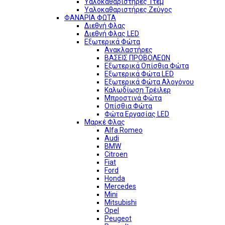
Υαλοκαθαριστήρες 1τεμ
Υαλοκαθαριστήρες Ζεύγος
ΦΑΝΑΡΙΑ ΦΩΤΑ
Διεθνή Φλας
Διεθνή Φλας LED
Εξωτερικά Φώτα
Ανακλαστήρες
ΒΑΣΕΙΣ ΠΡΟΒΟΛΕΩΝ
Εξωτερικά Οπίσθια Φώτα
Εξωτερικά Φώτα LED
Εξωτερικά Φώτα Αλογόνου
Καλωδίωση Τρέιλερ
Μπροστινά Φώτα
Οπίσθια Φώτα
Φώτα Εργασίας LED
Μαρκέ Φλας
Alfa Romeo
Audi
BMW
Citroen
Fiat
Ford
Honda
Mercedes
Mini
Mitsubishi
Opel
Peugeot