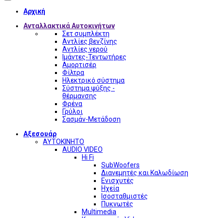
Αρχική
Ανταλλακτικά Αυτοκινήτων
Σετ συμπλέκτη
Αντλίες βενζίνης
Αντλίες νερού
Ιμάντες-Τεντωτήρες
Αμορτισέρ
Φίλτρα
Ηλεκτρικό σύστημα
Σύστημα ψύξης -
θέρμανσης
Φρένα
Γρύλοι
Σασμάν-Μετάδοση
Αξεσουάρ
ΑΥΤΟΚΙΝΗΤΟ
AUDIO VIDEO
Hi Fi
SubWoofers
Διανεμητές και Καλωδίωση
Ενισχυτές
Ηχεία
Ισοσταθμιστές
Πυκνωτές
Multimedia