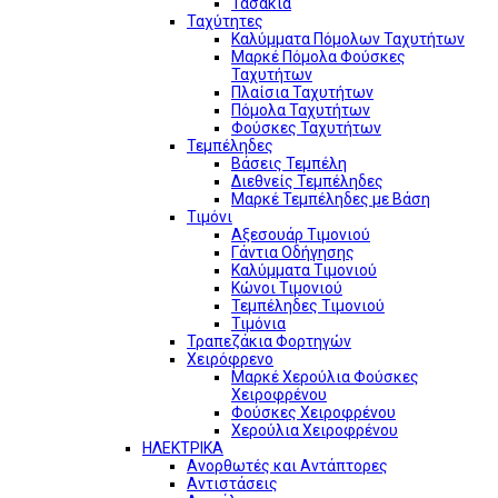
Τασάκια
Ταχύτητες
Καλύμματα Πόμολων Ταχυτήτων
Μαρκέ Πόμολα Φούσκες
Ταχυτήτων
Πλαίσια Ταχυτήτων
Πόμολα Ταχυτήτων
Φούσκες Ταχυτήτων
Τεμπέληδες
Βάσεις Τεμπέλη
Διεθνείς Τεμπέληδες
Μαρκέ Τεμπέληδες με Βάση
Τιμόνι
Αξεσουάρ Τιμονιού
Γάντια Οδήγησης
Καλύμματα Τιμονιού
Κώνοι Τιμονιού
Τεμπέληδες Τιμονιού
Τιμόνια
Τραπεζάκια Φορτηγών
Χειρόφρενο
Μαρκέ Χερούλια Φούσκες
Χειροφρένου
Φούσκες Χειροφρένου
Χερούλια Χειροφρένου
ΗΛΕΚΤΡΙΚΑ
Ανορθωτές και Αντάπτορες
Αντιστάσεις