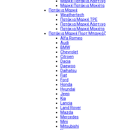
Μαρκέ Πατάκια Λάστιχο
Μαρκέ Πατάκια Μοκέτα
Πατάκια Μαρκέ
Weathertech
Πατάκια Μαρκέ TPE
Πατάκια Μαρκέ Λάστιχο
Πατάκια Μαρκέ Μοκέτα
Πατάκια Μαρκέ Πορτ Μπαγκάζ
Alfa Romeo
Audi
BMW
Chevrolet
Citroen
Dacia
Daewoo
Daihatsu
Fiat
Ford
Honda
Hyundai
Jeep
Kia
Lancia
Land Rover
Mazda
Mercedes
Mini
Mitsubishi