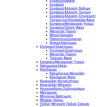
Ειδικά Εργαλεία
Εργαλεία
Εργαλεία Αλλαγής Λαδιών
Εργαλεία Αλλαγής Τροχών
Εργαλεία Αλλαγής-Επισκευής
Τροχών και Κομπρεσέρ Αέρα
Εργαλεία Μεταφοράς Υγρών
Εργαλεία Πίεσης Αέρα
Μετρητές Πίεσης
Μπουζόκλειδα
Παπούτσια Εργασίας
Φίλτρα Καυσίμων
Επισκευή Ελαστικών
Επισκευή Ελαστικών
Μετρητές Πίεσης
Τρόμπες Αέρα
Εργαλεία Μεταφοράς Υγρών
Καλύμματα Σέλας
Κλειδαριές
Καλώδια και Αλυσίδες
Κλειδαριές Moto
Κουκούλες Αυτοκινήτων
Κουκούλες Μηχανής
Κουρμπαδόροι Σωληνώσεων
Μεταφορά
Μηχανική Βελτίωση
Μπάρες Θόλου
Ποδιές Μηχανής Ποδιές Σασμάν