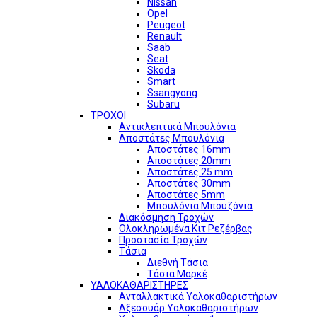
Nissan
Opel
Peugeot
Renault
Saab
Seat
Skoda
Smart
Ssangyong
Subaru
ΤΡΟΧΟΙ
Αντικλεπτικά Μπουλόνια
Αποστάτες Μπουλόνια
Αποστάτες 16mm
Αποστάτες 20mm
Αποστάτες 25 mm
Αποστάτες 30mm
Αποστάτες 5mm
Μπουλόνια Μπουζόνια
Διακόσμηση Τροχών
Ολοκληρωμένα Κιτ Ρεζέρβας
Προστασία Τροχών
Τάσια
Διεθνή Τάσια
Τάσια Μαρκέ
ΥΑΛΟΚΑΘΑΡΙΣΤΗΡΕΣ
Ανταλλακτικά Υαλοκαθαριστήρων
Αξεσουάρ Υαλοκαθαριστήρων