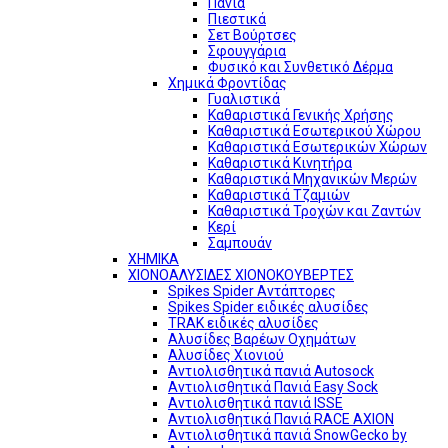
Πανιά
Πιεστικά
Σετ Βούρτσες
Σφουγγάρια
Φυσικό και Συνθετικό Δέρμα
Χημικά Φροντίδας
Γυαλιστικά
Καθαριστικά Γενικής Χρήσης
Καθαριστικά Εσωτερικού Χώρου
Καθαριστικά Εσωτερικών Χώρων
Καθαριστικά Κινητήρα
Καθαριστικά Μηχανικών Μερών
Καθαριστικά Τζαμιών
Καθαριστικά Τροχών και Ζαντών
Κερί
Σαμπουάν
ΧΗΜΙΚΑ
ΧΙΟΝΟΑΛΥΣΙΔΕΣ ΧΙΟΝΟΚΟΥΒΕΡΤΕΣ
Spikes Spider Αντάπτορες
Spikes Spider ειδικές αλυσίδες
TRAK ειδικές αλυσίδες
Αλυσίδες Βαρέων Οχημάτων
Αλυσίδες Χιονιού
Αντιολισθητικά πανιά Autosock
Αντιολισθητικά Πανιά Easy Sock
Αντιολισθητικά πανιά ISSE
Αντιολισθητικά Πανιά RACE AXION
Αντιολισθητικά πανιά SnowGecko by