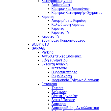
Καταγραφείς Video
Action Cam
Κάμερες και Απεικόνιση
Κάμερες Καταγραφής Οχήματος
Κεραίες
Απομιμήσεις Κεραίας
Καλωδίωση Κεραίας
Κεραίες
Κεραίες TV
Κεραίες TV
Συστήματα Παρκαρίσματος
BODY KITS
GARAGE
Parking
Αντικλεπτικές Συσκευές
Ειδη Συνεργείου
Εκτακτη Ανάγκη
Μπετόνια
Πυροσβεστήρες
Ρυμούλκηση
Φαρμακεία Τρίγωνα Διάσωση
Επισκευή
Testers
Ανύψωση
Γάντια Εργασίας
Δετικά Ταινίες
Διάφορα
Διάφορα Είδη - Ανταλλακτικά