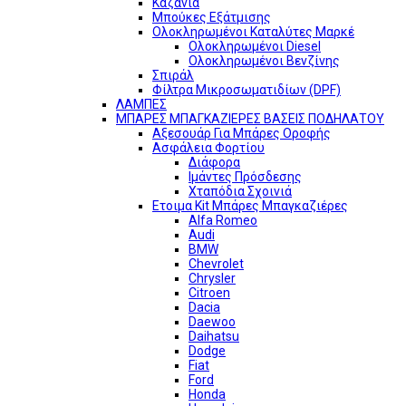
Καζάνια
Μπούκες Εξάτμισης
Ολοκληρωμένοι Καταλύτες Μαρκέ
Ολοκληρωμένοι Diesel
Ολοκληρωμένοι Βενζίνης
Σπιράλ
Φίλτρα Μικροσωματιδίων (DPF)
ΛΑΜΠΕΣ
ΜΠΑΡΕΣ ΜΠΑΓΚΑΖΙΕΡΕΣ ΒΑΣΕΙΣ ΠΟΔΗΛΑΤΟΥ
Αξεσουάρ Για Μπάρες Οροφής
Ασφάλεια Φορτίου
Διάφορα
Ιμάντες Πρόσδεσης
Χταπόδια Σχοινιά
Ετοιμα Kit Μπάρες Μπαγκαζιέρες
Alfa Romeo
Audi
BMW
Chevrolet
Chrysler
Citroen
Dacia
Daewoo
Daihatsu
Dodge
Fiat
Ford
Honda