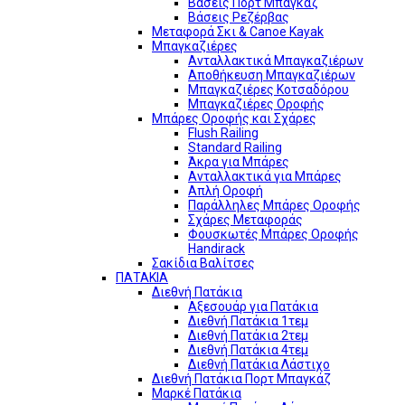
Βάσεις Πορτ Μπαγκάζ
Βάσεις Ρεζέρβας
Μεταφορά Σκι & Canoe Kayak
Μπαγκαζιέρες
Ανταλλακτικά Μπαγκαζιέρων
Αποθήκευση Μπαγκαζιέρων
Μπαγκαζιέρες Κοτσαδόρου
Μπαγκαζιέρες Οροφής
Μπάρες Οροφής και Σχάρες
Flush Railing
Standard Railing
Άκρα για Μπάρες
Ανταλλακτικά για Μπάρες
Απλή Οροφή
Παράλληλες Μπάρες Οροφής
Σχάρες Μεταφοράς
Φουσκωτές Μπάρες Οροφής
Handirack
Σακίδια Βαλίτσες
ΠΑΤΑΚΙΑ
Διεθνή Πατάκια
Αξεσουάρ για Πατάκια
Διεθνή Πατάκια 1τεμ
Διεθνή Πατάκια 2τεμ
Διεθνή Πατάκια 4τεμ
Διεθνή Πατάκια Λάστιχο
Διεθνή Πατάκια Πορτ Μπαγκάζ
Μαρκέ Πατάκια