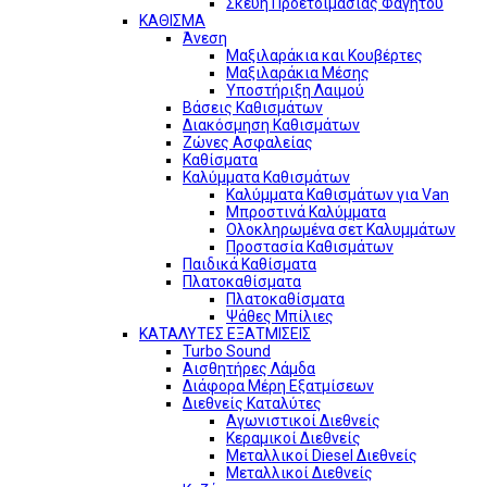
Σκεύη Προετοιμασίας Φαγητού
ΚΑΘΙΣΜΑ
Άνεση
Μαξιλαράκια και Κουβέρτες
Μαξιλαράκια Μέσης
Υποστήριξη Λαιμού
Βάσεις Καθισμάτων
Διακόσμηση Καθισμάτων
Ζώνες Ασφαλείας
Καθίσματα
Καλύμματα Καθισμάτων
Καλύμματα Καθισμάτων για Van
Μπροστινά Καλύμματα
Ολοκληρωμένα σετ Καλυμμάτων
Προστασία Καθισμάτων
Παιδικά Καθίσματα
Πλατοκαθίσματα
Πλατοκαθίσματα
Ψάθες Μπίλιες
ΚΑΤΑΛΥΤΕΣ ΕΞΑΤΜΙΣΕΙΣ
Turbo Sound
Αισθητήρες Λάμδα
Διάφορα Μέρη Εξατμίσεων
Διεθνείς Καταλύτες
Αγωνιστικοί Διεθνείς
Κεραμικοί Διεθνείς
Μεταλλικοί Diesel Διεθνείς
Μεταλλικοί Διεθνείς