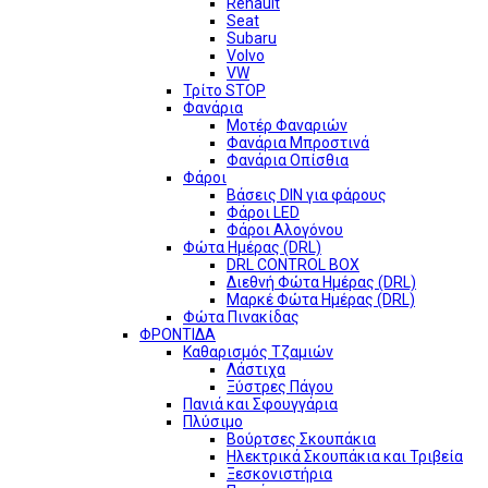
Renault
Seat
Subaru
Volvo
VW
Τρίτο STOP
Φανάρια
Μοτέρ Φαναριών
Φανάρια Μπροστινά
Φανάρια Οπίσθια
Φάροι
Βάσεις DIN για φάρους
Φάροι LED
Φάροι Αλογόνου
Φώτα Ημέρας (DRL)
DRL CONTROL BOX
Διεθνή Φώτα Ημέρας (DRL)
Μαρκέ Φώτα Ημέρας (DRL)
Φώτα Πινακίδας
ΦΡΟΝΤΙΔΑ
Καθαρισμός Τζαμιών
Λάστιχα
Ξύστρες Πάγου
Πανιά και Σφουγγάρια
Πλύσιμο
Βούρτσες Σκουπάκια
Ηλεκτρικά Σκουπάκια και Τριβεία
Ξεσκονιστήρια