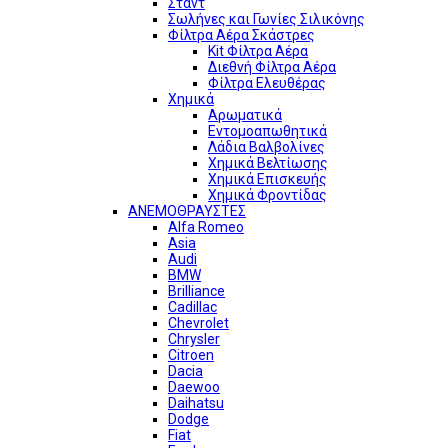
Σταντ
Σωλήνες και Γωνίες Σιλικόνης
Φίλτρα Αέρα Σκάστρες
Kit Φίλτρα Αέρα
Διεθνή Φίλτρα Αέρα
Φίλτρα Ελευθέρας
Χημικά
Αρωματικά
Εντομοαπωθητικά
Λάδια Βαλβολίνες
Χημικά Βελτίωσης
Χημικά Επισκευής
Χημικά Φροντίδας
ΑΝΕΜΟΘΡΑΥΣΤΕΣ
Alfa Romeo
Asia
Audi
BMW
Brilliance
Cadillac
Chevrolet
Chrysler
Citroen
Dacia
Daewoo
Daihatsu
Dodge
Fiat