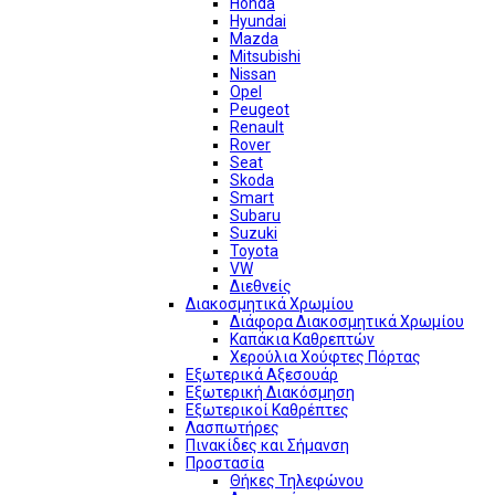
Honda
Hyundai
Mazda
Mitsubishi
Nissan
Opel
Peugeot
Renault
Rover
Seat
Skoda
Smart
Subaru
Suzuki
Toyota
VW
Διεθνείς
Διακοσμητικά Χρωμίου
Διάφορα Διακοσμητικά Χρωμίου
Καπάκια Καθρεπτών
Χερούλια Χούφτες Πόρτας
Εξωτερικά Αξεσουάρ
Εξωτερική Διακόσμηση
Εξωτερικοί Καθρέπτες
Λασπωτήρες
Πινακίδες και Σήμανση
Προστασία
Θήκες Τηλεφώνου