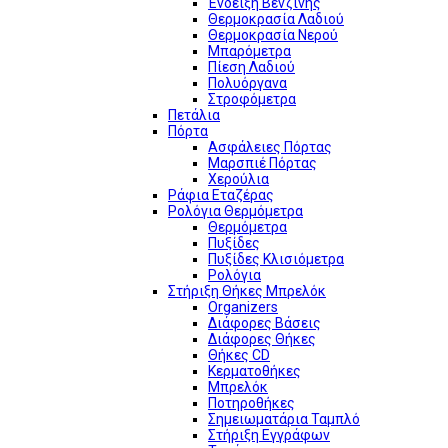
Ένδειξη Βενζίνης
Θερμοκρασία Λαδιού
Θερμοκρασία Νερού
Μπαρόμετρα
Πίεση Λαδιού
Πολυόργανα
Στροφόμετρα
Πετάλια
Πόρτα
Ασφάλειες Πόρτας
Μαρσπιέ Πόρτας
Χερούλια
Ράφια Εταζέρας
Ρολόγια Θερμόμετρα
Θερμόμετρα
Πυξίδες
Πυξίδες Κλισιόμετρα
Ρολόγια
Στήριξη Θήκες Μπρελόκ
Organizers
Διάφορες Βάσεις
Διάφορες Θήκες
Θήκες CD
Κερματοθήκες
Μπρελόκ
Ποτηροθήκες
Σημειωματάρια Ταμπλό
Στήριξη Εγγράφων