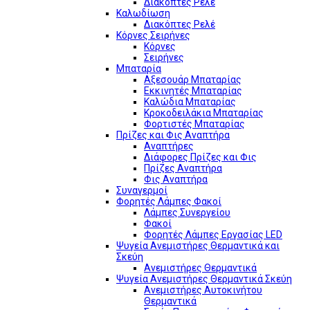
Διακόπτες Ρελέ
Καλωδίωση
Διακόπτες Ρελέ
Κόρνες Σειρήνες
Κόρνες
Σειρήνες
Μπαταρία
Αξεσουάρ Μπαταρίας
Εκκινητές Μπαταρίας
Καλώδια Μπαταρίας
Κροκοδειλάκια Μπαταρίας
Φορτιστές Μπαταρίας
Πρίζες και Φις Αναπτήρα
Αναπτήρες
Διάφορες Πρίζες και Φις
Πρίζες Αναπτήρα
Φις Αναπτήρα
Συναγερμοί
Φορητές Λάμπες Φακοί
Λάμπες Συνεργείου
Φακοί
Φορητές Λάμπες Εργασίας LED
Ψυγεία Ανεμιστήρες Θερμαντικά και
Σκεύη
Ανεμιστήρες Θερμαντικά
Ψυγεία Ανεμιστήρες Θερμαντικά Σκεύη
Ανεμιστήρες Αυτοκινήτου
Θερμαντικά