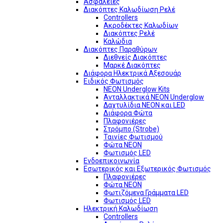
Ασφάλειες
Διακόπτες Καλωδίωση Ρελέ
Controllers
Ακροδέκτες Καλωδίων
Διακόπτες Ρελέ
Καλώδια
Διακόπτες Παραθύρων
Διεθνείς Διακόπτες
Μαρκέ Διακόπτες
Διάφορα Ηλεκτρικά Αξεσουάρ
Ειδικός Φωτισμός
NEON Underglow Kits
Ανταλλακτικά NEON Underglow
Δαχτυλίδια NEON και LED
Διάφορα Φώτα
Πλαφονιέρες
Στρόμπο (Strobe)
Ταινίες Φωτισμού
Φώτα NEON
Φωτισμός LED
Ενδοεπικοινωνία
Εσωτερικός και Εξωτερικός Φωτισμός
Πλαφονιέρες
Φώτα NEON
Φωτιζόμενα Γράμματα LED
Φωτισμός LED
Ηλεκτρική Καλωδίωση
Controllers