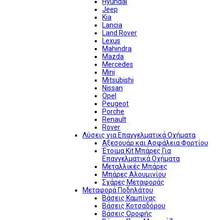
Hyundai
Jeep
Kia
Lancia
Land Rover
Lexus
Mahindra
Mazda
Mercedes
Mini
Mitsubishi
Nissan
Opel
Peugeot
Porche
Renault
Rover
Λύσεις για Επαγγελματικά Οχήματα
Αξεσουάρ και Ασφάλεια Φορτίου
Έτοιμα Kit Μπάρες Για
Επαγγελματικά Οχήματα
Μεταλλικές Μπάρες
Μπάρες Αλουμινίου
Σχάρες Μεταφοράς
Μεταφορά Ποδηλάτου
Βάσεις Καμπίνας
Βάσεις Κοτσαδόρου
Βάσεις Οροφής