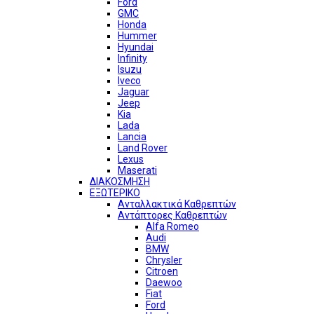
Ford
GMC
Honda
Hummer
Hyundai
Infinity
Isuzu
Iveco
Jaguar
Jeep
Kia
Lada
Lancia
Land Rover
Lexus
Maserati
ΔΙΑΚΟΣΜΗΣΗ
ΕΞΩΤΕΡΙΚΟ
Ανταλλακτικά Καθρεπτών
Αντάπτορες Καθρεπτών
Alfa Romeo
Audi
BMW
Chrysler
Citroen
Daewoo
Fiat
Ford