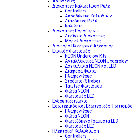
Ασφάλειες
Διακόπτες Καλωδίωση Ρελέ
Controllers
Ακροδέκτες Καλωδίων
Διακόπτες Ρελέ
Καλώδια
Διακόπτες Παραθύρων
Διεθνείς Διακόπτες
Μαρκέ Διακόπτες
Διάφορα Ηλεκτρικά Αξεσουάρ
Ειδικός Φωτισμός
NEON Underglow Kits
Ανταλλακτικά NEON Underglow
Δαχτυλίδια NEON και LED
Διάφορα Φώτα
Πλαφονιέρες
Στρόμπο (Strobe)
Ταινίες Φωτισμού
Φώτα NEON
Φωτισμός LED
Ενδοεπικοινωνία
Εσωτερικός και Εξωτερικός Φωτισμός
Πλαφονιέρες
Φώτα NEON
Φωτιζόμενα Γράμματα LED
Φωτισμός LED
Ηλεκτρική Καλωδίωση
Controllers