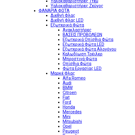
Υαλοκαθαριστήρες 1τεμ
Υαλοκαθαριστήρες Ζεύγος
ΦΑΝΑΡΙΑ ΦΩΤΑ
Διεθνή Φλας
Διεθνή Φλας LED
Εξωτερικά Φώτα
Ανακλαστήρες
ΒΑΣΕΙΣ ΠΡΟΒΟΛΕΩΝ
Εξωτερικά Οπίσθια Φώτα
Εξωτερικά Φώτα LED
Εξωτερικά Φώτα Αλογόνου
Καλωδίωση Τρέιλερ
Μπροστινά Φώτα
Οπίσθια Φώτα
Φώτα Εργασίας LED
Μαρκέ Φλας
Alfa Romeo
Audi
BMW
Citroen
Fiat
Ford
Honda
Mercedes
Mini
Mitsubishi
Opel
Peugeot