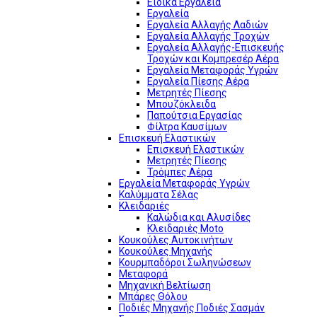
Ειδικά Εργαλεία
Εργαλεία
Εργαλεία Αλλαγής Λαδιών
Εργαλεία Αλλαγής Τροχών
Εργαλεία Αλλαγής-Επισκευής
Τροχών και Κομπρεσέρ Αέρα
Εργαλεία Μεταφοράς Υγρών
Εργαλεία Πίεσης Αέρα
Μετρητές Πίεσης
Μπουζόκλειδα
Παπούτσια Εργασίας
Φίλτρα Καυσίμων
Επισκευή Ελαστικών
Επισκευή Ελαστικών
Μετρητές Πίεσης
Τρόμπες Αέρα
Εργαλεία Μεταφοράς Υγρών
Καλύμματα Σέλας
Κλειδαριές
Καλώδια και Αλυσίδες
Κλειδαριές Moto
Κουκούλες Αυτοκινήτων
Κουκούλες Μηχανής
Κουρμπαδόροι Σωληνώσεων
Μεταφορά
Μηχανική Βελτίωση
Μπάρες Θόλου
Ποδιές Μηχανής Ποδιές Σασμάν