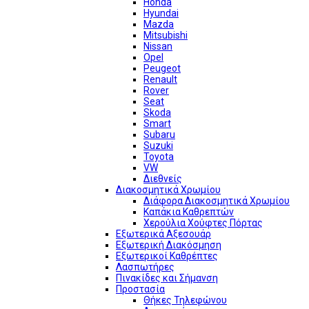
Honda
Hyundai
Mazda
Mitsubishi
Nissan
Opel
Peugeot
Renault
Rover
Seat
Skoda
Smart
Subaru
Suzuki
Toyota
VW
Διεθνείς
Διακοσμητικά Χρωμίου
Διάφορα Διακοσμητικά Χρωμίου
Καπάκια Καθρεπτών
Χερούλια Χούφτες Πόρτας
Εξωτερικά Αξεσουάρ
Εξωτερική Διακόσμηση
Εξωτερικοί Καθρέπτες
Λασπωτήρες
Πινακίδες και Σήμανση
Προστασία
Θήκες Τηλεφώνου