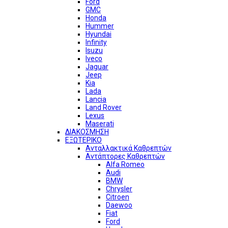
Ford
GMC
Honda
Hummer
Hyundai
Infinity
Isuzu
Iveco
Jaguar
Jeep
Kia
Lada
Lancia
Land Rover
Lexus
Maserati
ΔΙΑΚΟΣΜΗΣΗ
ΕΞΩΤΕΡΙΚΟ
Ανταλλακτικά Καθρεπτών
Αντάπτορες Καθρεπτών
Alfa Romeo
Audi
BMW
Chrysler
Citroen
Daewoo
Fiat
Ford