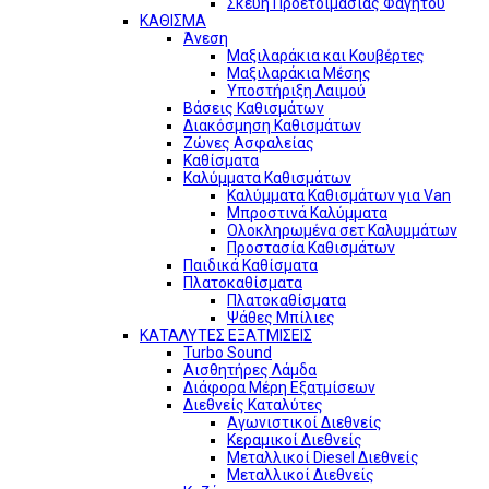
Σκεύη Προετοιμασίας Φαγητού
ΚΑΘΙΣΜΑ
Άνεση
Μαξιλαράκια και Κουβέρτες
Μαξιλαράκια Μέσης
Υποστήριξη Λαιμού
Βάσεις Καθισμάτων
Διακόσμηση Καθισμάτων
Ζώνες Ασφαλείας
Καθίσματα
Καλύμματα Καθισμάτων
Καλύμματα Καθισμάτων για Van
Μπροστινά Καλύμματα
Ολοκληρωμένα σετ Καλυμμάτων
Προστασία Καθισμάτων
Παιδικά Καθίσματα
Πλατοκαθίσματα
Πλατοκαθίσματα
Ψάθες Μπίλιες
ΚΑΤΑΛΥΤΕΣ ΕΞΑΤΜΙΣΕΙΣ
Turbo Sound
Αισθητήρες Λάμδα
Διάφορα Μέρη Εξατμίσεων
Διεθνείς Καταλύτες
Αγωνιστικοί Διεθνείς
Κεραμικοί Διεθνείς
Μεταλλικοί Diesel Διεθνείς
Μεταλλικοί Διεθνείς