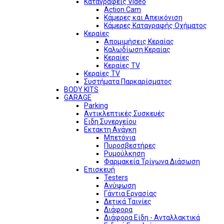
Καταγραφείς Video
Action Cam
Κάμερες και Απεικόνιση
Κάμερες Καταγραφής Οχήματος
Κεραίες
Απομιμήσεις Κεραίας
Καλωδίωση Κεραίας
Κεραίες
Κεραίες TV
Κεραίες TV
Συστήματα Παρκαρίσματος
BODY KITS
GARAGE
Parking
Αντικλεπτικές Συσκευές
Ειδη Συνεργείου
Εκτακτη Ανάγκη
Μπετόνια
Πυροσβεστήρες
Ρυμούλκηση
Φαρμακεία Τρίγωνα Διάσωση
Επισκευή
Testers
Ανύψωση
Γάντια Εργασίας
Δετικά Ταινίες
Διάφορα
Διάφορα Είδη - Ανταλλακτικά