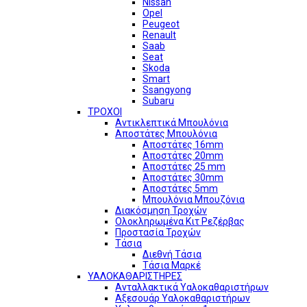
Nissan
Opel
Peugeot
Renault
Saab
Seat
Skoda
Smart
Ssangyong
Subaru
ΤΡΟΧΟΙ
Αντικλεπτικά Μπουλόνια
Αποστάτες Μπουλόνια
Αποστάτες 16mm
Αποστάτες 20mm
Αποστάτες 25 mm
Αποστάτες 30mm
Αποστάτες 5mm
Μπουλόνια Μπουζόνια
Διακόσμηση Τροχών
Ολοκληρωμένα Κιτ Ρεζέρβας
Προστασία Τροχών
Τάσια
Διεθνή Τάσια
Τάσια Μαρκέ
ΥΑΛΟΚΑΘΑΡΙΣΤΗΡΕΣ
Ανταλλακτικά Υαλοκαθαριστήρων
Αξεσουάρ Υαλοκαθαριστήρων