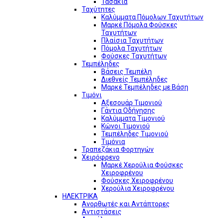
Τασάκια
Ταχύτητες
Καλύμματα Πόμολων Ταχυτήτων
Μαρκέ Πόμολα Φούσκες
Ταχυτήτων
Πλαίσια Ταχυτήτων
Πόμολα Ταχυτήτων
Φούσκες Ταχυτήτων
Τεμπέληδες
Βάσεις Τεμπέλη
Διεθνείς Τεμπέληδες
Μαρκέ Τεμπέληδες με Βάση
Τιμόνι
Αξεσουάρ Τιμονιού
Γάντια Οδήγησης
Καλύμματα Τιμονιού
Κώνοι Τιμονιού
Τεμπέληδες Τιμονιού
Τιμόνια
Τραπεζάκια Φορτηγών
Χειρόφρενο
Μαρκέ Χερούλια Φούσκες
Χειροφρένου
Φούσκες Χειροφρένου
Χερούλια Χειροφρένου
ΗΛΕΚΤΡΙΚΑ
Ανορθωτές και Αντάπτορες
Αντιστάσεις