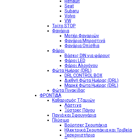
Renault
Seat
Subaru
Volvo
VW
Τρίτο STOP
Φανάρια
Μοτέρ Φαναριών
Φανάρια Μπροστινά
Φανάρια Οπίσθια
Φάροι
Βάσεις DIN για φάρους
Φάροι LED
Φάροι Αλογόνου
Φώτα Ημέρας (DRL)
DRL CONTROL BOX
Διεθνή Φώτα Ημέρας (DRL)
Μαρκέ Φώτα Ημέρας (DRL)
Φώτα Πινακίδας
ΦΡΟΝΤΙΔΑ
Καθαρισμός Τζαμιών
Λάστιχα
Ξύστρες Πάγου
Πανιά και Σφουγγάρια
Πλύσιμο
Βούρτσες Σκουπάκια
Ηλεκτρικά Σκουπάκια και Τριβεία
Ξεσκονιστήρια