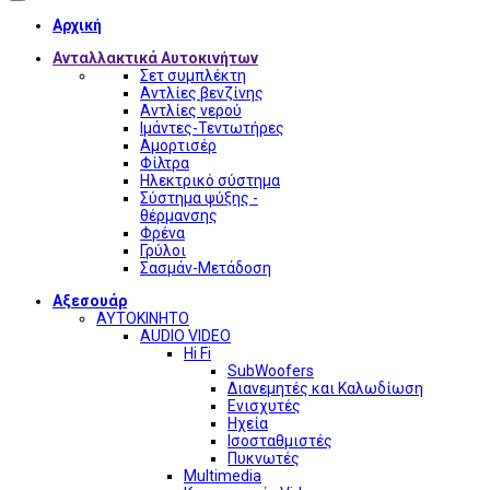
Αρχική
Ανταλλακτικά Αυτοκινήτων
Σετ συμπλέκτη
Αντλίες βενζίνης
Αντλίες νερού
Ιμάντες-Τεντωτήρες
Αμορτισέρ
Φίλτρα
Ηλεκτρικό σύστημα
Σύστημα ψύξης -
θέρμανσης
Φρένα
Γρύλοι
Σασμάν-Μετάδοση
Αξεσουάρ
ΑΥΤΟΚΙΝΗΤΟ
AUDIO VIDEO
Hi Fi
SubWoofers
Διανεμητές και Καλωδίωση
Ενισχυτές
Ηχεία
Ισοσταθμιστές
Πυκνωτές
Multimedia