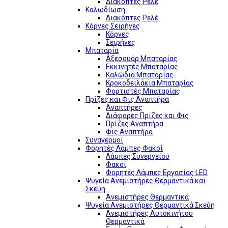
Διακόπτες Ρελέ
Καλωδίωση
Διακόπτες Ρελέ
Κόρνες Σειρήνες
Κόρνες
Σειρήνες
Μπαταρία
Αξεσουάρ Μπαταρίας
Εκκινητές Μπαταρίας
Καλώδια Μπαταρίας
Κροκοδειλάκια Μπαταρίας
Φορτιστές Μπαταρίας
Πρίζες και Φις Αναπτήρα
Αναπτήρες
Διάφορες Πρίζες και Φις
Πρίζες Αναπτήρα
Φις Αναπτήρα
Συναγερμοί
Φορητές Λάμπες Φακοί
Λάμπες Συνεργείου
Φακοί
Φορητές Λάμπες Εργασίας LED
Ψυγεία Ανεμιστήρες Θερμαντικά και
Σκεύη
Ανεμιστήρες Θερμαντικά
Ψυγεία Ανεμιστήρες Θερμαντικά Σκεύη
Ανεμιστήρες Αυτοκινήτου
Θερμαντικά