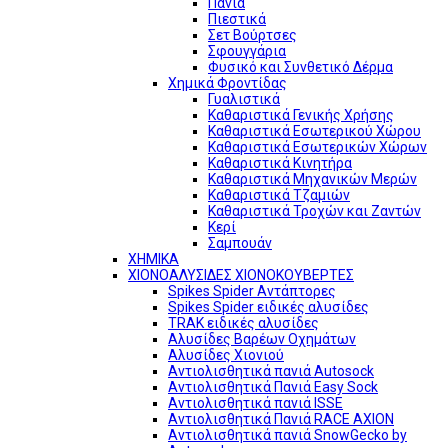
Πανιά
Πιεστικά
Σετ Βούρτσες
Σφουγγάρια
Φυσικό και Συνθετικό Δέρμα
Χημικά Φροντίδας
Γυαλιστικά
Καθαριστικά Γενικής Χρήσης
Καθαριστικά Εσωτερικού Χώρου
Καθαριστικά Εσωτερικών Χώρων
Καθαριστικά Κινητήρα
Καθαριστικά Μηχανικών Μερών
Καθαριστικά Τζαμιών
Καθαριστικά Τροχών και Ζαντών
Κερί
Σαμπουάν
ΧΗΜΙΚΑ
ΧΙΟΝΟΑΛΥΣΙΔΕΣ ΧΙΟΝΟΚΟΥΒΕΡΤΕΣ
Spikes Spider Αντάπτορες
Spikes Spider ειδικές αλυσίδες
TRAK ειδικές αλυσίδες
Αλυσίδες Βαρέων Οχημάτων
Αλυσίδες Χιονιού
Αντιολισθητικά πανιά Autosock
Αντιολισθητικά Πανιά Easy Sock
Αντιολισθητικά πανιά ISSE
Αντιολισθητικά Πανιά RACE AXION
Αντιολισθητικά πανιά SnowGecko by