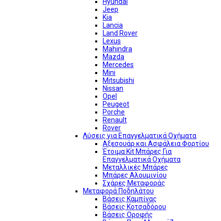
Hyundai
Jeep
Kia
Lancia
Land Rover
Lexus
Mahindra
Mazda
Mercedes
Mini
Mitsubishi
Nissan
Opel
Peugeot
Porche
Renault
Rover
Λύσεις για Επαγγελματικά Οχήματα
Αξεσουάρ και Ασφάλεια Φορτίου
Έτοιμα Kit Μπάρες Για
Επαγγελματικά Οχήματα
Μεταλλικές Μπάρες
Μπάρες Αλουμινίου
Σχάρες Μεταφοράς
Μεταφορά Ποδηλάτου
Βάσεις Καμπίνας
Βάσεις Κοτσαδόρου
Βάσεις Οροφής