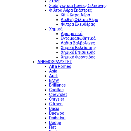
Σταντ
Σωλήνες και Γωνίες Σιλικόνης
Φίλτρα Αέρα Σκάστρες
Kit Φίλτρα Αέρα
Διεθνή Φίλτρα Αέρα
Φίλτρα Ελευθέρας
Χημικά
Αρωματικά
Εντομοαπωθητικά
Λάδια Βαλβολίνες
Χημικά Βελτίωσης
Χημικά Επισκευής
Χημικά Φροντίδας
ΑΝΕΜΟΘΡΑΥΣΤΕΣ
Alfa Romeo
Asia
Audi
BMW
Brilliance
Cadillac
Chevrolet
Chrysler
Citroen
Dacia
Daewoo
Daihatsu
Dodge
Fiat