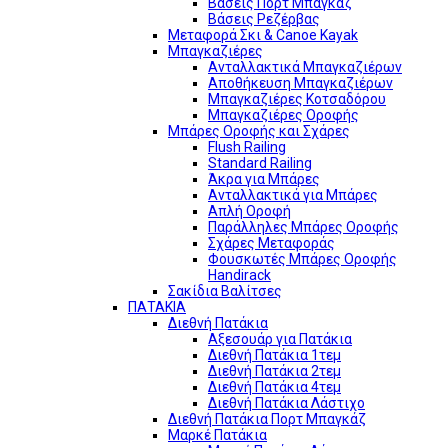
Βάσεις Πορτ Μπαγκάζ
Βάσεις Ρεζέρβας
Μεταφορά Σκι & Canoe Kayak
Μπαγκαζιέρες
Ανταλλακτικά Μπαγκαζιέρων
Αποθήκευση Μπαγκαζιέρων
Μπαγκαζιέρες Κοτσαδόρου
Μπαγκαζιέρες Οροφής
Μπάρες Οροφής και Σχάρες
Flush Railing
Standard Railing
Άκρα για Μπάρες
Ανταλλακτικά για Μπάρες
Απλή Οροφή
Παράλληλες Μπάρες Οροφής
Σχάρες Μεταφοράς
Φουσκωτές Μπάρες Οροφής
Handirack
Σακίδια Βαλίτσες
ΠΑΤΑΚΙΑ
Διεθνή Πατάκια
Αξεσουάρ για Πατάκια
Διεθνή Πατάκια 1τεμ
Διεθνή Πατάκια 2τεμ
Διεθνή Πατάκια 4τεμ
Διεθνή Πατάκια Λάστιχο
Διεθνή Πατάκια Πορτ Μπαγκάζ
Μαρκέ Πατάκια