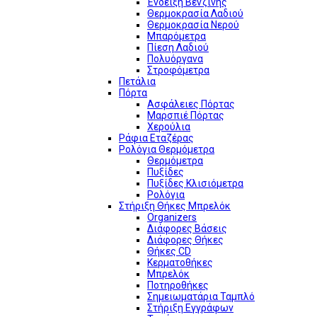
Ένδειξη Βενζίνης
Θερμοκρασία Λαδιού
Θερμοκρασία Νερού
Μπαρόμετρα
Πίεση Λαδιού
Πολυόργανα
Στροφόμετρα
Πετάλια
Πόρτα
Ασφάλειες Πόρτας
Μαρσπιέ Πόρτας
Χερούλια
Ράφια Εταζέρας
Ρολόγια Θερμόμετρα
Θερμόμετρα
Πυξίδες
Πυξίδες Κλισιόμετρα
Ρολόγια
Στήριξη Θήκες Μπρελόκ
Organizers
Διάφορες Βάσεις
Διάφορες Θήκες
Θήκες CD
Κερματοθήκες
Μπρελόκ
Ποτηροθήκες
Σημειωματάρια Ταμπλό
Στήριξη Εγγράφων