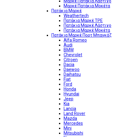
Μαρκέ Πατάκια Λάστιχο
Μαρκέ Πατάκια Μοκέτα
Πατάκια Μαρκέ
Weathertech
Πατάκια Μαρκέ TPE
Πατάκια Μαρκέ Λάστιχο
Πατάκια Μαρκέ Μοκέτα
Πατάκια Μαρκέ Πορτ Μπαγκάζ
Alfa Romeo
Audi
BMW
Chevrolet
Citroen
Dacia
Daewoo
Daihatsu
Fiat
Ford
Honda
Hyundai
Jeep
Kia
Lancia
Land Rover
Mazda
Mercedes
Mini
Mitsubishi