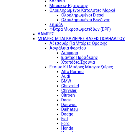
Καζάνια
Μπούκες Εξάτμισης
Ολοκληρωμένοι Καταλύτες Μαρκέ
Ολοκληρωμένοι Diesel
Ολοκληρωμένοι Βενζίνης
Σπιράλ
Φίλτρα Μικροσωματιδίων (DPF)
ΛΑΜΠΕΣ
ΜΠΑΡΕΣ ΜΠΑΓΚΑΖΙΕΡΕΣ ΒΑΣΕΙΣ ΠΟΔΗΛΑΤΟΥ
Αξεσουάρ Για Μπάρες Οροφής
Ασφάλεια Φορτίου
Διάφορα
Ιμάντες Πρόσδεσης
Χταπόδια Σχοινιά
Ετοιμα Kit Μπάρες Μπαγκαζιέρες
Alfa Romeo
Audi
BMW
Chevrolet
Chrysler
Citroen
Dacia
Daewoo
Daihatsu
Dodge
Fiat
Ford
Honda