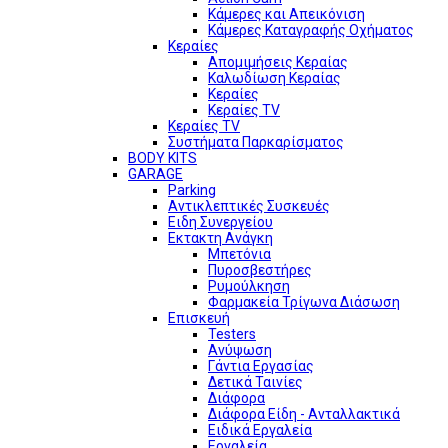
Κάμερες και Απεικόνιση
Κάμερες Καταγραφής Οχήματος
Κεραίες
Απομιμήσεις Κεραίας
Καλωδίωση Κεραίας
Κεραίες
Κεραίες TV
Κεραίες TV
Συστήματα Παρκαρίσματος
BODY KITS
GARAGE
Parking
Αντικλεπτικές Συσκευές
Ειδη Συνεργείου
Εκτακτη Ανάγκη
Μπετόνια
Πυροσβεστήρες
Ρυμούλκηση
Φαρμακεία Τρίγωνα Διάσωση
Επισκευή
Testers
Ανύψωση
Γάντια Εργασίας
Δετικά Ταινίες
Διάφορα
Διάφορα Είδη - Ανταλλακτικά
Ειδικά Εργαλεία
Εργαλεία