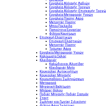
Εργαλεία Αλλαγής Λαδιών
Εργαλεία Αλλαγής Τροχών
Εργαλεία Αλλαγής-Επισκευής Τροχώ
Εργαλεία Μεταφοράς Υγρών
Εργαλεία Πίεσης Αέρα
Μετρητές Πίεσης
Μπουζόκλειδα
Παπούτσια Εργασίας
Φίλτρα Καυσίμων
Επισκευή Ελαστικών
Επισκευή Ελαστικών
Μετρητές Πίεσης
Τρόμπες Αέρα
Εργαλεία Μεταφοράς Υγρών
Καλύμματα Σέλας
Κλειδαριές
Καλώδια και Αλυσίδες
Κλειδαριές Moto
Κουκούλες Αυτοκινήτων
Κουκούλες Μηχανής
Κουρμπαδόροι Σωληνώσεων
Μεταφορά
Μηχανική Βελτίωση
Μπάρες Θόλου
Ποδιές Μηχανής Ποδιές Σασμάν
Σταντ
Σωλήνες και Γωνίες Σιλικόνης
Φίλτρα Αέρα Σκάστρες