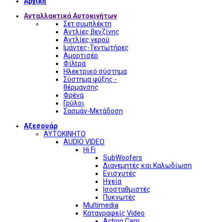
Αρχική
Ανταλλακτικά Αυτοκινήτων
Σετ συμπλέκτη
Αντλίες βενζίνης
Αντλίες νερού
Ιμάντες-Τεντωτήρες
Αμορτισέρ
Φίλτρα
Ηλεκτρικό σύστημα
Σύστημα ψύξης -
θέρμανσης
Φρένα
Γρύλοι
Σασμάν-Μετάδοση
Αξεσουάρ
ΑΥΤΟΚΙΝΗΤΟ
AUDIO VIDEO
Hi Fi
SubWoofers
Διανεμητές και Καλωδίωση
Ενισχυτές
Ηχεία
Ισοσταθμιστές
Πυκνωτές
Multimedia
Καταγραφείς Video
Action Cam