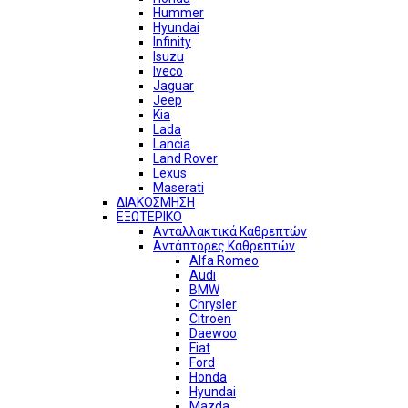
Hummer
Hyundai
Infinity
Isuzu
Iveco
Jaguar
Jeep
Kia
Lada
Lancia
Land Rover
Lexus
Maserati
ΔΙΑΚΟΣΜΗΣΗ
ΕΞΩΤΕΡΙΚΟ
Ανταλλακτικά Καθρεπτών
Αντάπτορες Καθρεπτών
Alfa Romeo
Audi
BMW
Chrysler
Citroen
Daewoo
Fiat
Ford
Honda
Hyundai
Mazda