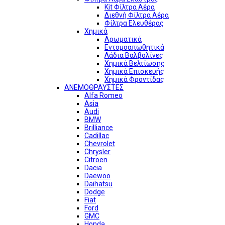
Kit Φίλτρα Αέρα
Διεθνή Φίλτρα Αέρα
Φίλτρα Ελευθέρας
Χημικά
Αρωματικά
Εντομοαπωθητικά
Λάδια Βαλβολίνες
Χημικά Βελτίωσης
Χημικά Επισκευής
Χημικά Φροντίδας
ΑΝΕΜΟΘΡΑΥΣΤΕΣ
Alfa Romeo
Asia
Audi
BMW
Brilliance
Cadillac
Chevrolet
Chrysler
Citroen
Dacia
Daewoo
Daihatsu
Dodge
Fiat
Ford
GMC
Honda