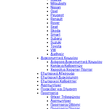
Mitsubishi
Nissan
Opel
Peugeot
Renault
Rover
Seat
Skoda
Smart
Subaru
Suzuki
Toyota
VW
Διεθνείς
Διακοσμητικά Χρωμίου
Διάφορα Διακοσμητικά Χρωμίου
Καπάκια Καθρεπτών
Χερούλια Χούφτες Πόρτας
Εξωτερικά Αξεσουάρ
Εξωτερική Διακόσμηση
Εξωτερικοί Καθρέπτες
Λασπωτήρες
Πινακίδες και Σήμανση
Προστασία
Θήκες Τηλεφώνου
Λασπωτήρες
Προστασία Οθόνης
Προστασία Πόρτας