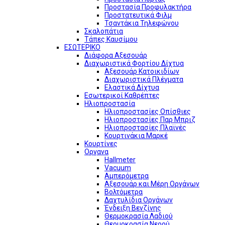
Προστασία Προφυλακτήρα
Προστατευτικά Φιλμ
Τσαντάκια Τηλεφώνου
Σκαλοπάτια
Τάπες Καυσίμου
ΕΣΩΤΕΡΙΚΟ
Διάφορα Αξεσουάρ
Διαχωριστικά Φορτίου Δίχτυα
Αξεσουάρ Κατοικιδίων
Διαχωριστικά Πλέγματα
Ελαστικά Δίχτυα
Εσωτερικοί Καθρέπτες
Ηλιοπροστασία
Ηλιοπροστασίες Οπίσθιες
Ηλιοπροστασίες Παρ Μπριζ
Ηλιοπροστασίες Πλαϊνές
Κουρτινάκια Μαρκέ
Κουρτίνες
Οργανα
Hallmeter
Vacuum
Αμπερόμετρα
Αξεσουάρ και Μέρη Οργάνων
Βολτόμετρα
Δαχτυλίδια Οργάνων
Ένδειξη Βενζίνης
Θερμοκρασία Λαδιού
Θερμοκρασία Νερού