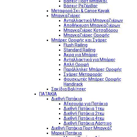
Βάσεις Πορτ Μπαγκάζ
Βάσεις Ρεζέρβας
Μεταφορά Σκι & Canoe Kayak
Μπαγκαζιέρες
Ανταλλακτικά Μπαγκαζιέρων
Αποθήκευση Μπαγκαζιέρων
Μπαγκαζιέρες Κοτσαδόρου
Μπαγκαζιέρες Οροφής
Μπάρες Οροφής και Σχάρες
Flush Railing
Standard Railing
Άκρα για Μπάρες
Ανταλλακτικά για Μπάρες
Απλή Οροφή
Παράλληλες Μπάρες Οροφής
Σχάρες Μεταφοράς
Φουσκωτές Μπάρες Οροφής
Handirack
Σακίδια Βαλίτσες
ΠΑΤΑΚΙΑ
Διεθνή Πατάκια
Αξεσουάρ για Πατάκια
Διεθνή Πατάκια 1τεμ
Διεθνή Πατάκια 2τεμ
Διεθνή Πατάκια 4τεμ
Διεθνή Πατάκια Λάστιχο
Διεθνή Πατάκια Πορτ Μπαγκάζ
Μαρκέ Πατάκια