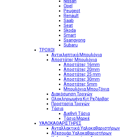
Nissan
Opel
Peugeot
Renault
Saab
Seat
Skoda
Smart
Ssangyong
Subaru
ΤΡΟΧΟΙ
Αντικλεπτικά Μπουλόνια
Αποστάτες Μπουλόνια
Αποστάτες 16mm
Αποστάτες 20mm
Αποστάτες 25 mm
Αποστάτες 30mm
Αποστάτες 5mm
Μπουλόνια Μπουζόνια
Διακόσμηση Τροχών
Ολοκληρωμένα Κιτ Ρεζέρβας
Προστασία Τροχών
Τάσια
Διεθνή Τάσια
Τάσια Μαρκέ
ΥΑΛΟΚΑΘΑΡΙΣΤΗΡΕΣ
Ανταλλακτικά Υαλοκαθαριστήρων
Αξεσουάρ Υαλοκαθαριστήρων