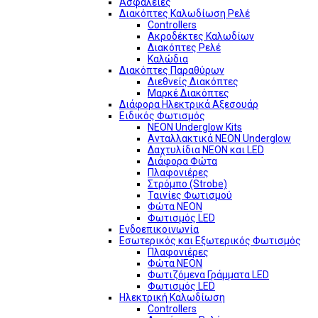
Ασφάλειες
Διακόπτες Καλωδίωση Ρελέ
Controllers
Ακροδέκτες Καλωδίων
Διακόπτες Ρελέ
Καλώδια
Διακόπτες Παραθύρων
Διεθνείς Διακόπτες
Μαρκέ Διακόπτες
Διάφορα Ηλεκτρικά Αξεσουάρ
Ειδικός Φωτισμός
NEON Underglow Kits
Ανταλλακτικά NEON Underglow
Δαχτυλίδια NEON και LED
Διάφορα Φώτα
Πλαφονιέρες
Στρόμπο (Strobe)
Ταινίες Φωτισμού
Φώτα NEON
Φωτισμός LED
Ενδοεπικοινωνία
Εσωτερικός και Εξωτερικός Φωτισμός
Πλαφονιέρες
Φώτα NEON
Φωτιζόμενα Γράμματα LED
Φωτισμός LED
Ηλεκτρική Καλωδίωση
Controllers