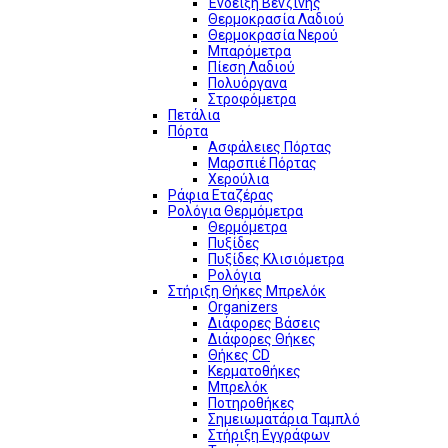
Ένδειξη Βενζίνης
Θερμοκρασία Λαδιού
Θερμοκρασία Νερού
Μπαρόμετρα
Πίεση Λαδιού
Πολυόργανα
Στροφόμετρα
Πετάλια
Πόρτα
Ασφάλειες Πόρτας
Μαρσπιέ Πόρτας
Χερούλια
Ράφια Εταζέρας
Ρολόγια Θερμόμετρα
Θερμόμετρα
Πυξίδες
Πυξίδες Κλισιόμετρα
Ρολόγια
Στήριξη Θήκες Μπρελόκ
Organizers
Διάφορες Βάσεις
Διάφορες Θήκες
Θήκες CD
Κερματοθήκες
Μπρελόκ
Ποτηροθήκες
Σημειωματάρια Ταμπλό
Στήριξη Εγγράφων