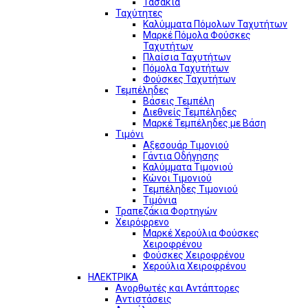
Τασάκια
Ταχύτητες
Καλύμματα Πόμολων Ταχυτήτων
Μαρκέ Πόμολα Φούσκες
Ταχυτήτων
Πλαίσια Ταχυτήτων
Πόμολα Ταχυτήτων
Φούσκες Ταχυτήτων
Τεμπέληδες
Βάσεις Τεμπέλη
Διεθνείς Τεμπέληδες
Μαρκέ Τεμπέληδες με Βάση
Τιμόνι
Αξεσουάρ Τιμονιού
Γάντια Οδήγησης
Καλύμματα Τιμονιού
Κώνοι Τιμονιού
Τεμπέληδες Τιμονιού
Τιμόνια
Τραπεζάκια Φορτηγών
Χειρόφρενο
Μαρκέ Χερούλια Φούσκες
Χειροφρένου
Φούσκες Χειροφρένου
Χερούλια Χειροφρένου
ΗΛΕΚΤΡΙΚΑ
Ανορθωτές και Αντάπτορες
Αντιστάσεις