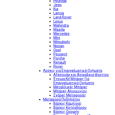
Hyundai
Jeep
Kia
Lancia
Land Rover
Lexus
Mahindra
Mazda
Mercedes
Mini
Mitsubishi
Nissan
Opel
Peugeot
Porche
Renault
Rover
Λύσεις για Επαγγελματικά Οχήματα
Αξεσουάρ και Ασφάλεια Φορτίου
Έτοιμα Kit Μπάρες Για
Επαγγελματικά Οχήματα
Μεταλλικές Μπάρες
Μπάρες Αλουμινίου
Σχάρες Μεταφοράς
Μεταφορά Ποδηλάτου
Βάσεις Καμπίνας
Βάσεις Κοτσαδόρου
Βάσεις Οροφής