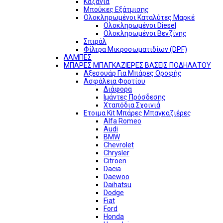
Καζάνια
Μπούκες Εξάτμισης
Ολοκληρωμένοι Καταλύτες Μαρκέ
Ολοκληρωμένοι Diesel
Ολοκληρωμένοι Βενζίνης
Σπιράλ
Φίλτρα Μικροσωματιδίων (DPF)
ΛΑΜΠΕΣ
ΜΠΑΡΕΣ ΜΠΑΓΚΑΖΙΕΡΕΣ ΒΑΣΕΙΣ ΠΟΔΗΛΑΤΟΥ
Αξεσουάρ Για Μπάρες Οροφής
Ασφάλεια Φορτίου
Διάφορα
Ιμάντες Πρόσδεσης
Χταπόδια Σχοινιά
Ετοιμα Kit Μπάρες Μπαγκαζιέρες
Alfa Romeo
Audi
BMW
Chevrolet
Chrysler
Citroen
Dacia
Daewoo
Daihatsu
Dodge
Fiat
Ford
Honda