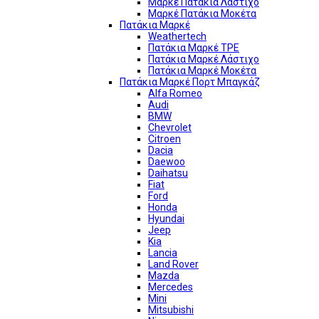
Μαρκέ Πατάκια Λάστιχο
Μαρκέ Πατάκια Μοκέτα
Πατάκια Μαρκέ
Weathertech
Πατάκια Μαρκέ TPE
Πατάκια Μαρκέ Λάστιχο
Πατάκια Μαρκέ Μοκέτα
Πατάκια Μαρκέ Πορτ Μπαγκάζ
Alfa Romeo
Audi
BMW
Chevrolet
Citroen
Dacia
Daewoo
Daihatsu
Fiat
Ford
Honda
Hyundai
Jeep
Kia
Lancia
Land Rover
Mazda
Mercedes
Mini
Mitsubishi