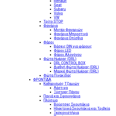
Renault
Seat
Subaru
Volvo
VW
Τρίτο STOP
Φανάρια
Μοτέρ Φαναριών
Φανάρια Μπροστινά
Φανάρια Οπίσθια
Φάροι
Βάσεις DIN για φάρους
Φάροι LED
Φάροι Αλογόνου
Φώτα Ημέρας (DRL)
DRL CONTROL BOX
Διεθνή Φώτα Ημέρας (DRL)
Μαρκέ Φώτα Ημέρας (DRL)
Φώτα Πινακίδας
ΦΡΟΝΤΙΔΑ
Καθαρισμός Τζαμιών
Λάστιχα
Ξύστρες Πάγου
Πανιά και Σφουγγάρια
Πλύσιμο
Βούρτσες Σκουπάκια
Ηλεκτρικά Σκουπάκια και Τριβεία
Ξεσκονιστήρια