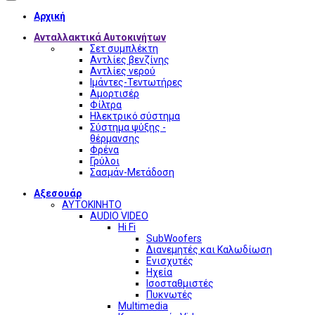
Αρχική
Ανταλλακτικά Αυτοκινήτων
Σετ συμπλέκτη
Αντλίες βενζίνης
Αντλίες νερού
Ιμάντες-Τεντωτήρες
Αμορτισέρ
Φίλτρα
Ηλεκτρικό σύστημα
Σύστημα ψύξης -
θέρμανσης
Φρένα
Γρύλοι
Σασμάν-Μετάδοση
Αξεσουάρ
ΑΥΤΟΚΙΝΗΤΟ
AUDIO VIDEO
Hi Fi
SubWoofers
Διανεμητές και Καλωδίωση
Ενισχυτές
Ηχεία
Ισοσταθμιστές
Πυκνωτές
Multimedia