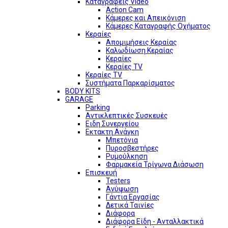
Καταγραφείς Video
Action Cam
Κάμερες και Απεικόνιση
Κάμερες Καταγραφής Οχήματος
Κεραίες
Απομιμήσεις Κεραίας
Καλωδίωση Κεραίας
Κεραίες
Κεραίες TV
Κεραίες TV
Συστήματα Παρκαρίσματος
BODY KITS
GARAGE
Parking
Αντικλεπτικές Συσκευές
Ειδη Συνεργείου
Εκτακτη Ανάγκη
Μπετόνια
Πυροσβεστήρες
Ρυμούλκηση
Φαρμακεία Τρίγωνα Διάσωση
Επισκευή
Testers
Ανύψωση
Γάντια Εργασίας
Δετικά Ταινίες
Διάφορα
Διάφορα Είδη - Ανταλλακτικά