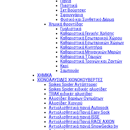
Πανιά
Πιεστικά
Σετ Βούρτσες
Σφουγγάρια
Φυσικό και Συνθετικό Δέρμα
Χημικά Φροντίδας
Γυαλιστικά
Καθαριστικά Γενικής Χρήσης
Καθαριστικά Εσωτερικού Χώρου
Καθαριστικά Εσωτερικών Χώρων
Καθαριστικά Κινητήρα
Καθαριστικά Μηχανικών Μερών
Καθαριστικά Τζαμιών
Καθαριστικά Τροχών και Ζαντών
Κερί
Σαμπουάν
ΧΗΜΙΚΑ
ΧΙΟΝΟΑΛΥΣΙΔΕΣ ΧΙΟΝΟΚΟΥΒΕΡΤΕΣ
Spikes Spider Αντάπτορες
Spikes Spider ειδικές αλυσίδες
TRAK ειδικές αλυσίδες
Αλυσίδες Βαρέων Οχημάτων
Αλυσίδες Χιονιού
Αντιολισθητικά πανιά Autosock
Αντιολισθητικά Πανιά Easy Sock
Αντιολισθητικά πανιά ISSE
Αντιολισθητικά Πανιά RACE AXION
Αντιολισθητικά πανιά SnowGecko by