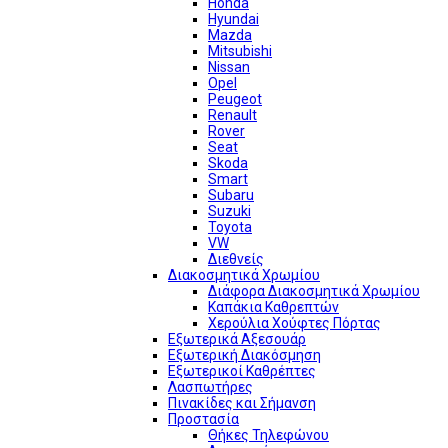
Honda
Hyundai
Mazda
Mitsubishi
Nissan
Opel
Peugeot
Renault
Rover
Seat
Skoda
Smart
Subaru
Suzuki
Toyota
VW
Διεθνείς
Διακοσμητικά Χρωμίου
Διάφορα Διακοσμητικά Χρωμίου
Καπάκια Καθρεπτών
Χερούλια Χούφτες Πόρτας
Εξωτερικά Αξεσουάρ
Εξωτερική Διακόσμηση
Εξωτερικοί Καθρέπτες
Λασπωτήρες
Πινακίδες και Σήμανση
Προστασία
Θήκες Τηλεφώνου