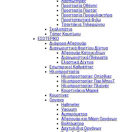
Λασπωτήρες
Προστασία Οθόνης
Προστασία Πόρτας
Προστασία Προφυλακτήρα
Προστατευτικά Φιλμ
Τσαντάκια Τηλεφώνου
Σκαλοπάτια
Τάπες Καυσίμου
ΕΣΩΤΕΡΙΚΟ
Διάφορα Αξεσουάρ
Διαχωριστικά Φορτίου Δίχτυα
Αξεσουάρ Κατοικιδίων
Διαχωριστικά Πλέγματα
Ελαστικά Δίχτυα
Εσωτερικοί Καθρέπτες
Ηλιοπροστασία
Ηλιοπροστασίες Οπίσθιες
Ηλιοπροστασίες Παρ Μπριζ
Ηλιοπροστασίες Πλαϊνές
Κουρτινάκια Μαρκέ
Κουρτίνες
Οργανα
Hallmeter
Vacuum
Αμπερόμετρα
Αξεσουάρ και Μέρη Οργάνων
Βολτόμετρα
Δαχτυλίδια Οργάνων