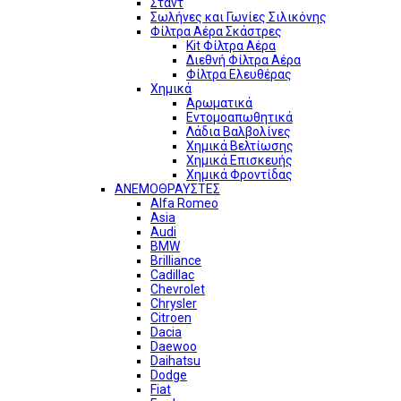
Σταντ
Σωλήνες και Γωνίες Σιλικόνης
Φίλτρα Αέρα Σκάστρες
Kit Φίλτρα Αέρα
Διεθνή Φίλτρα Αέρα
Φίλτρα Ελευθέρας
Χημικά
Αρωματικά
Εντομοαπωθητικά
Λάδια Βαλβολίνες
Χημικά Βελτίωσης
Χημικά Επισκευής
Χημικά Φροντίδας
ΑΝΕΜΟΘΡΑΥΣΤΕΣ
Alfa Romeo
Asia
Audi
BMW
Brilliance
Cadillac
Chevrolet
Chrysler
Citroen
Dacia
Daewoo
Daihatsu
Dodge
Fiat