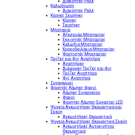
Διακόπτες Ρελέ
Καλωδίωση
Διακόπτες Ρελέ
Κόρνες Σειρήνες
Κόρνες
Σειρήνες
Μπαταρία
Αξεσουάρ Μπαταρίας
Εκκινητές Μπαταρίας
Καλώδια Μπαταρίας
Κροκοδειλάκια Μπαταρίας
Φορτιστές Μπαταρίας
Πρίζες και Φις Αναπτήρα
Αναπτήρες
Διάφορες Πρίζες και Φις
Πρίζες Αναπτήρα
Φις Αναπτήρα
Συναγερμοί
Φορητές Λάμπες Φακοί
Λάμπες Συνεργείου
Φακοί
Φορητές Λάμπες Εργασίας LED
Ψυγεία Ανεμιστήρες Θερμαντικά και
Σκεύη
Ανεμιστήρες Θερμαντικά
Ψυγεία Ανεμιστήρες Θερμαντικά Σκεύη
Ανεμιστήρες Αυτοκινήτου
Θερμαντικά