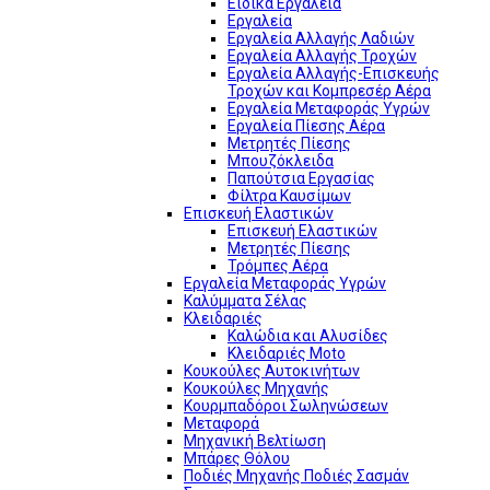
Ειδικά Εργαλεία
Εργαλεία
Εργαλεία Αλλαγής Λαδιών
Εργαλεία Αλλαγής Τροχών
Εργαλεία Αλλαγής-Επισκευής
Τροχών και Κομπρεσέρ Αέρα
Εργαλεία Μεταφοράς Υγρών
Εργαλεία Πίεσης Αέρα
Μετρητές Πίεσης
Μπουζόκλειδα
Παπούτσια Εργασίας
Φίλτρα Καυσίμων
Επισκευή Ελαστικών
Επισκευή Ελαστικών
Μετρητές Πίεσης
Τρόμπες Αέρα
Εργαλεία Μεταφοράς Υγρών
Καλύμματα Σέλας
Κλειδαριές
Καλώδια και Αλυσίδες
Κλειδαριές Moto
Κουκούλες Αυτοκινήτων
Κουκούλες Μηχανής
Κουρμπαδόροι Σωληνώσεων
Μεταφορά
Μηχανική Βελτίωση
Μπάρες Θόλου
Ποδιές Μηχανής Ποδιές Σασμάν