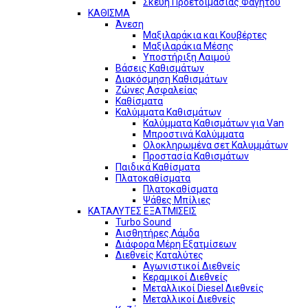
Σκεύη Προετοιμασίας Φαγητού
ΚΑΘΙΣΜΑ
Άνεση
Μαξιλαράκια και Κουβέρτες
Μαξιλαράκια Μέσης
Υποστήριξη Λαιμού
Βάσεις Καθισμάτων
Διακόσμηση Καθισμάτων
Ζώνες Ασφαλείας
Καθίσματα
Καλύμματα Καθισμάτων
Καλύμματα Καθισμάτων για Van
Μπροστινά Καλύμματα
Ολοκληρωμένα σετ Καλυμμάτων
Προστασία Καθισμάτων
Παιδικά Καθίσματα
Πλατοκαθίσματα
Πλατοκαθίσματα
Ψάθες Μπίλιες
ΚΑΤΑΛΥΤΕΣ ΕΞΑΤΜΙΣΕΙΣ
Turbo Sound
Αισθητήρες Λάμδα
Διάφορα Μέρη Εξατμίσεων
Διεθνείς Καταλύτες
Αγωνιστικοί Διεθνείς
Κεραμικοί Διεθνείς
Μεταλλικοί Diesel Διεθνείς
Μεταλλικοί Διεθνείς