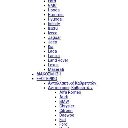
Ford
GMC
Honda
Hummer
Hyundai
Infinity
Isuzu
Iveco
Jaguar
Jeep
Kia
Lada
Lancia
Land Rover
Lexus
Maserati
ΔΙΑΚΟΣΜΗΣΗ
ΕΞΩΤΕΡΙΚΟ
Ανταλλακτικά Καθρεπτών
Αντάπτορες Καθρεπτών
Alfa Romeo
Audi
BMW
Chrysler
Citroen
Daewoo
Fiat
Ford