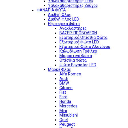
Υαλοκαθαριστήρες 1τεμ
Υαλοκαθαριστήρες Ζεύγος
ΦΑΝΑΡΙΑ ΦΩΤΑ
Διεθνή Φλας
Διεθνή Φλας LED
Εξωτερικά Φώτα
Ανακλαστήρες
ΒΑΣΕΙΣ ΠΡΟΒΟΛΕΩΝ
Εξωτερικά Οπίσθια Φώτα
Εξωτερικά Φώτα LED
Εξωτερικά Φώτα Αλογόνου
Καλωδίωση Τρέιλερ
Μπροστινά Φώτα
Οπίσθια Φώτα
Φώτα Εργασίας LED
Μαρκέ Φλας
Alfa Romeo
Audi
BMW
Citroen
Fiat
Ford
Honda
Mercedes
Mini
Mitsubishi
Opel
Peugeot