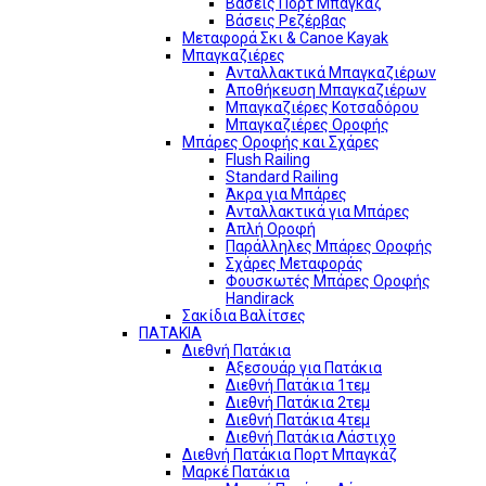
Βάσεις Πορτ Μπαγκάζ
Βάσεις Ρεζέρβας
Μεταφορά Σκι & Canoe Kayak
Μπαγκαζιέρες
Ανταλλακτικά Μπαγκαζιέρων
Αποθήκευση Μπαγκαζιέρων
Μπαγκαζιέρες Κοτσαδόρου
Μπαγκαζιέρες Οροφής
Μπάρες Οροφής και Σχάρες
Flush Railing
Standard Railing
Άκρα για Μπάρες
Ανταλλακτικά για Μπάρες
Απλή Οροφή
Παράλληλες Μπάρες Οροφής
Σχάρες Μεταφοράς
Φουσκωτές Μπάρες Οροφής
Handirack
Σακίδια Βαλίτσες
ΠΑΤΑΚΙΑ
Διεθνή Πατάκια
Αξεσουάρ για Πατάκια
Διεθνή Πατάκια 1τεμ
Διεθνή Πατάκια 2τεμ
Διεθνή Πατάκια 4τεμ
Διεθνή Πατάκια Λάστιχο
Διεθνή Πατάκια Πορτ Μπαγκάζ
Μαρκέ Πατάκια