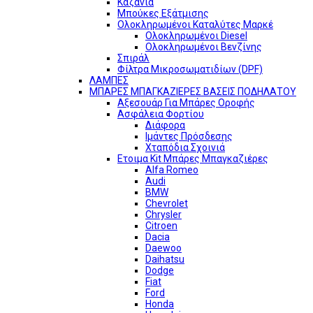
Καζάνια
Μπούκες Εξάτμισης
Ολοκληρωμένοι Καταλύτες Μαρκέ
Ολοκληρωμένοι Diesel
Ολοκληρωμένοι Βενζίνης
Σπιράλ
Φίλτρα Μικροσωματιδίων (DPF)
ΛΑΜΠΕΣ
ΜΠΑΡΕΣ ΜΠΑΓΚΑΖΙΕΡΕΣ ΒΑΣΕΙΣ ΠΟΔΗΛΑΤΟΥ
Αξεσουάρ Για Μπάρες Οροφής
Ασφάλεια Φορτίου
Διάφορα
Ιμάντες Πρόσδεσης
Χταπόδια Σχοινιά
Ετοιμα Kit Μπάρες Μπαγκαζιέρες
Alfa Romeo
Audi
BMW
Chevrolet
Chrysler
Citroen
Dacia
Daewoo
Daihatsu
Dodge
Fiat
Ford
Honda