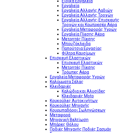
Ειδικά Εργαλεία
Εργαλεία
Εργαλεία Αλλαγής Λαδιών
Εργαλεία Αλλαγής Τροχών
Εργαλεία Αλλαγής-Επισκευής
Τροχών και Κομπρεσέρ Αέρα
Εργαλεία Μεταφοράς Υγρών
Εργαλεία Πίεσης Αέρα
Μετρητές Πίεσης
Μπουζόκλειδα
Παπούτσια Εργασίας
Φίλτρα Καυσίμων
Επισκευή Ελαστικών
Επισκευή Ελαστικών
Μετρητές Πίεσης
Τρόμπες Αέρα
Εργαλεία Μεταφοράς Υγρών
Καλύμματα Σέλας
Κλειδαριές
Καλώδια και Αλυσίδες
Κλειδαριές Moto
Κουκούλες Αυτοκινήτων
Κουκούλες Μηχανής
Κουρμπαδόροι Σωληνώσεων
Μεταφορά
Μηχανική Βελτίωση
Μπάρες Θόλου
Ποδιές Μηχανής Ποδιές Σασμάν