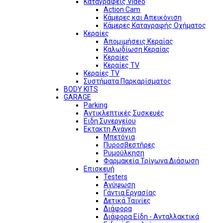
Καταγραφείς Video
Action Cam
Κάμερες και Απεικόνιση
Κάμερες Καταγραφής Οχήματος
Κεραίες
Απομιμήσεις Κεραίας
Καλωδίωση Κεραίας
Κεραίες
Κεραίες TV
Κεραίες TV
Συστήματα Παρκαρίσματος
BODY KITS
GARAGE
Parking
Αντικλεπτικές Συσκευές
Ειδη Συνεργείου
Εκτακτη Ανάγκη
Μπετόνια
Πυροσβεστήρες
Ρυμούλκηση
Φαρμακεία Τρίγωνα Διάσωση
Επισκευή
Testers
Ανύψωση
Γάντια Εργασίας
Δετικά Ταινίες
Διάφορα
Διάφορα Είδη - Ανταλλακτικά