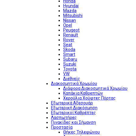
Honda
Hyundai
Mazda
Mitsubishi
Nissan
Opel
Peugeot
Renault
Rover
Seat
Skoda
Smart
Subaru
Suzuki
Toyota
VW
Διεθνείς
Διακοσμητικά Χρωμίου
Διάφορα Διακοσμητικά Χρωμίου
Καπάκια Καθρεπτών
Χερούλια Χούφτες Πόρτας
Εξωτερικά Αξεσουάρ
Εξωτερική Διακόσμηση
Εξωτερικοί Καθρέπτες
Λασπωτήρες
Πινακίδες και Σήμανση
Προστασία
Θήκες Τηλεφώνου