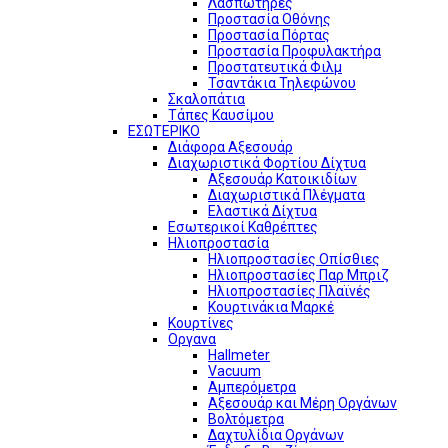
Λασπωτήρες
Προστασία Οθόνης
Προστασία Πόρτας
Προστασία Προφυλακτήρα
Προστατευτικά Φιλμ
Τσαντάκια Τηλεφώνου
Σκαλοπάτια
Τάπες Καυσίμου
ΕΣΩΤΕΡΙΚΟ
Διάφορα Αξεσουάρ
Διαχωριστικά Φορτίου Δίχτυα
Αξεσουάρ Κατοικιδίων
Διαχωριστικά Πλέγματα
Ελαστικά Δίχτυα
Εσωτερικοί Καθρέπτες
Ηλιοπροστασία
Ηλιοπροστασίες Οπίσθιες
Ηλιοπροστασίες Παρ Μπριζ
Ηλιοπροστασίες Πλαϊνές
Κουρτινάκια Μαρκέ
Κουρτίνες
Οργανα
Hallmeter
Vacuum
Αμπερόμετρα
Αξεσουάρ και Μέρη Οργάνων
Βολτόμετρα
Δαχτυλίδια Οργάνων