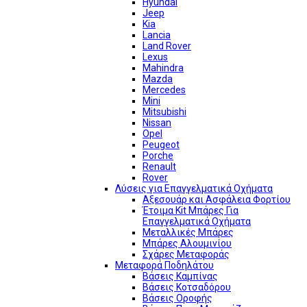
Hyundai
Jeep
Kia
Lancia
Land Rover
Lexus
Mahindra
Mazda
Mercedes
Mini
Mitsubishi
Nissan
Opel
Peugeot
Porche
Renault
Rover
Λύσεις για Επαγγελματικά Οχήματα
Αξεσουάρ και Ασφάλεια Φορτίου
Έτοιμα Kit Μπάρες Για
Επαγγελματικά Οχήματα
Μεταλλικές Μπάρες
Μπάρες Αλουμινίου
Σχάρες Μεταφοράς
Μεταφορά Ποδηλάτου
Βάσεις Καμπίνας
Βάσεις Κοτσαδόρου
Βάσεις Οροφής