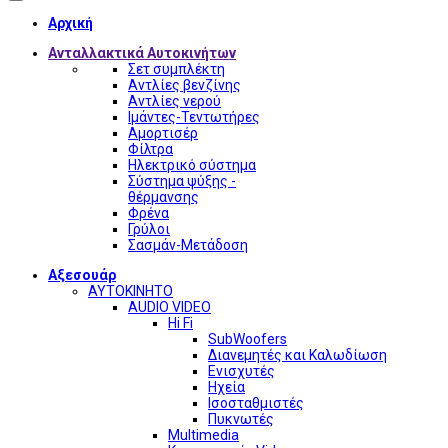
Αρχική
Ανταλλακτικά Αυτοκινήτων
Σετ συμπλέκτη
Αντλίες βενζίνης
Αντλίες νερού
Ιμάντες-Τεντωτήρες
Αμορτισέρ
Φίλτρα
Ηλεκτρικό σύστημα
Σύστημα ψύξης -
θέρμανσης
Φρένα
Γρύλοι
Σασμάν-Μετάδοση
Αξεσουάρ
ΑΥΤΟΚΙΝΗΤΟ
AUDIO VIDEO
Hi Fi
SubWoofers
Διανεμητές και Καλωδίωση
Ενισχυτές
Ηχεία
Ισοσταθμιστές
Πυκνωτές
Multimedia