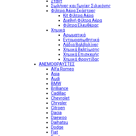
Σταντ
Σωλήνες και Γωνίες Σιλικόνης
Φίλτρα Αέρα Σκάστρες
Kit Φίλτρα Αέρα
Διεθνή Φίλτρα Αέρα
Φίλτρα Ελευθέρας
Χημικά
Αρωματικά
Εντομοαπωθητικά
Λάδια Βαλβολίνες
Χημικά Βελτίωσης
Χημικά Επισκευής
Χημικά Φροντίδας
ΑΝΕΜΟΘΡΑΥΣΤΕΣ
Alfa Romeo
Asia
Audi
BMW
Brilliance
Cadillac
Chevrolet
Chrysler
Citroen
Dacia
Daewoo
Daihatsu
Dodge
Fiat