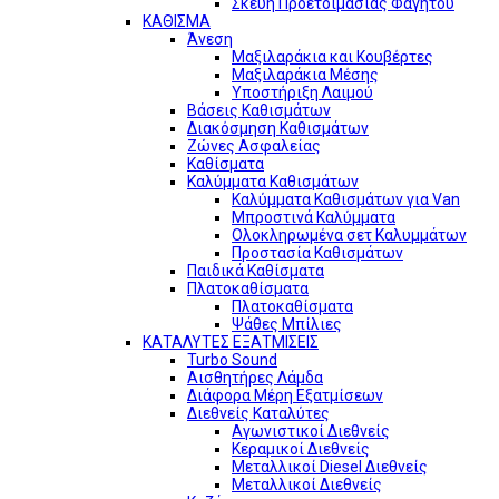
Σκεύη Προετοιμασίας Φαγητού
ΚΑΘΙΣΜΑ
Άνεση
Μαξιλαράκια και Κουβέρτες
Μαξιλαράκια Μέσης
Υποστήριξη Λαιμού
Βάσεις Καθισμάτων
Διακόσμηση Καθισμάτων
Ζώνες Ασφαλείας
Καθίσματα
Καλύμματα Καθισμάτων
Καλύμματα Καθισμάτων για Van
Μπροστινά Καλύμματα
Ολοκληρωμένα σετ Καλυμμάτων
Προστασία Καθισμάτων
Παιδικά Καθίσματα
Πλατοκαθίσματα
Πλατοκαθίσματα
Ψάθες Μπίλιες
ΚΑΤΑΛΥΤΕΣ ΕΞΑΤΜΙΣΕΙΣ
Turbo Sound
Αισθητήρες Λάμδα
Διάφορα Μέρη Εξατμίσεων
Διεθνείς Καταλύτες
Αγωνιστικοί Διεθνείς
Κεραμικοί Διεθνείς
Μεταλλικοί Diesel Διεθνείς
Μεταλλικοί Διεθνείς