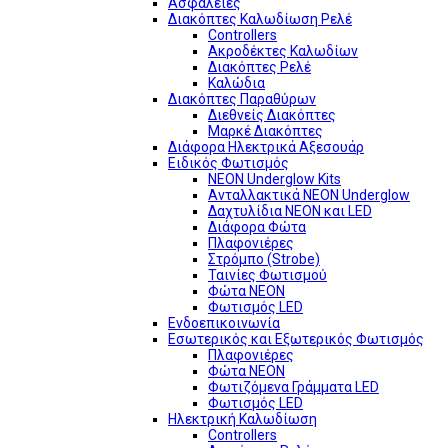
Ασφάλειες
Διακόπτες Καλωδίωση Ρελέ
Controllers
Ακροδέκτες Καλωδίων
Διακόπτες Ρελέ
Καλώδια
Διακόπτες Παραθύρων
Διεθνείς Διακόπτες
Μαρκέ Διακόπτες
Διάφορα Ηλεκτρικά Αξεσουάρ
Ειδικός Φωτισμός
NEON Underglow Kits
Ανταλλακτικά NEON Underglow
Δαχτυλίδια NEON και LED
Διάφορα Φώτα
Πλαφονιέρες
Στρόμπο (Strobe)
Ταινίες Φωτισμού
Φώτα NEON
Φωτισμός LED
Ενδοεπικοινωνία
Εσωτερικός και Εξωτερικός Φωτισμός
Πλαφονιέρες
Φώτα NEON
Φωτιζόμενα Γράμματα LED
Φωτισμός LED
Ηλεκτρική Καλωδίωση
Controllers