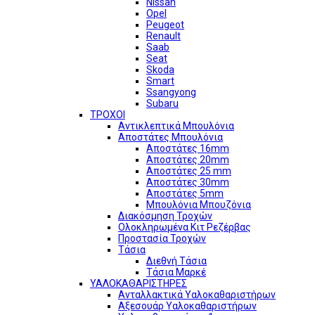
Nissan
Opel
Peugeot
Renault
Saab
Seat
Skoda
Smart
Ssangyong
Subaru
ΤΡΟΧΟΙ
Αντικλεπτικά Μπουλόνια
Αποστάτες Μπουλόνια
Αποστάτες 16mm
Αποστάτες 20mm
Αποστάτες 25 mm
Αποστάτες 30mm
Αποστάτες 5mm
Μπουλόνια Μπουζόνια
Διακόσμηση Τροχών
Ολοκληρωμένα Κιτ Ρεζέρβας
Προστασία Τροχών
Τάσια
Διεθνή Τάσια
Τάσια Μαρκέ
ΥΑΛΟΚΑΘΑΡΙΣΤΗΡΕΣ
Ανταλλακτικά Υαλοκαθαριστήρων
Αξεσουάρ Υαλοκαθαριστήρων