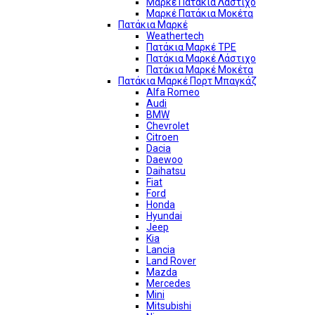
Μαρκέ Πατάκια Λάστιχο
Μαρκέ Πατάκια Μοκέτα
Πατάκια Μαρκέ
Weathertech
Πατάκια Μαρκέ TPE
Πατάκια Μαρκέ Λάστιχο
Πατάκια Μαρκέ Μοκέτα
Πατάκια Μαρκέ Πορτ Μπαγκάζ
Alfa Romeo
Audi
BMW
Chevrolet
Citroen
Dacia
Daewoo
Daihatsu
Fiat
Ford
Honda
Hyundai
Jeep
Kia
Lancia
Land Rover
Mazda
Mercedes
Mini
Mitsubishi