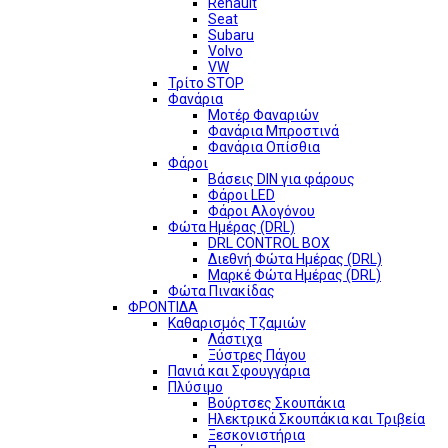
Renault
Seat
Subaru
Volvo
VW
Τρίτο STOP
Φανάρια
Μοτέρ Φαναριών
Φανάρια Μπροστινά
Φανάρια Οπίσθια
Φάροι
Βάσεις DIN για φάρους
Φάροι LED
Φάροι Αλογόνου
Φώτα Ημέρας (DRL)
DRL CONTROL BOX
Διεθνή Φώτα Ημέρας (DRL)
Μαρκέ Φώτα Ημέρας (DRL)
Φώτα Πινακίδας
ΦΡΟΝΤΙΔΑ
Καθαρισμός Τζαμιών
Λάστιχα
Ξύστρες Πάγου
Πανιά και Σφουγγάρια
Πλύσιμο
Βούρτσες Σκουπάκια
Ηλεκτρικά Σκουπάκια και Τριβεία
Ξεσκονιστήρια