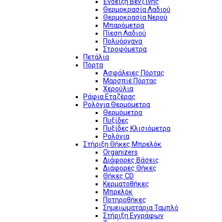
Ένδειξη Βενζίνης
Θερμοκρασία Λαδιού
Θερμοκρασία Νερού
Μπαρόμετρα
Πίεση Λαδιού
Πολυόργανα
Στροφόμετρα
Πετάλια
Πόρτα
Ασφάλειες Πόρτας
Μαρσπιέ Πόρτας
Χερούλια
Ράφια Εταζέρας
Ρολόγια Θερμόμετρα
Θερμόμετρα
Πυξίδες
Πυξίδες Κλισιόμετρα
Ρολόγια
Στήριξη Θήκες Μπρελόκ
Organizers
Διάφορες Βάσεις
Διάφορες Θήκες
Θήκες CD
Κερματοθήκες
Μπρελόκ
Ποτηροθήκες
Σημειωματάρια Ταμπλό
Στήριξη Εγγράφων