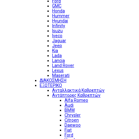
Ford
GMC
Honda
Hummer
Hyundai
Infinity
Isuzu
Iveco
Jaguar
Jeep
Kia
Lada
Lancia
Land Rover
Lexus
Maserati
ΔΙΑΚΟΣΜΗΣΗ
ΕΞΩΤΕΡΙΚΟ
Ανταλλακτικά Καθρεπτών
Αντάπτορες Καθρεπτών
Alfa Romeo
Audi
BMW
Chrysler
Citroen
Daewoo
Fiat
Ford