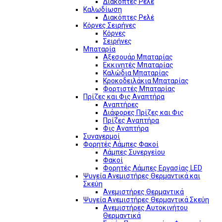
Διακόπτες Ρελέ
Καλωδίωση
Διακόπτες Ρελέ
Κόρνες Σειρήνες
Κόρνες
Σειρήνες
Μπαταρία
Αξεσουάρ Μπαταρίας
Εκκινητές Μπαταρίας
Καλώδια Μπαταρίας
Κροκοδειλάκια Μπαταρίας
Φορτιστές Μπαταρίας
Πρίζες και Φις Αναπτήρα
Αναπτήρες
Διάφορες Πρίζες και Φις
Πρίζες Αναπτήρα
Φις Αναπτήρα
Συναγερμοί
Φορητές Λάμπες Φακοί
Λάμπες Συνεργείου
Φακοί
Φορητές Λάμπες Εργασίας LED
Ψυγεία Ανεμιστήρες Θερμαντικά και
Σκεύη
Ανεμιστήρες Θερμαντικά
Ψυγεία Ανεμιστήρες Θερμαντικά Σκεύη
Ανεμιστήρες Αυτοκινήτου
Θερμαντικά