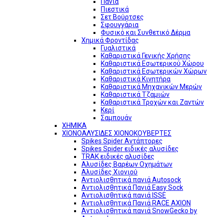
Πανιά
Πιεστικά
Σετ Βούρτσες
Σφουγγάρια
Φυσικό και Συνθετικό Δέρμα
Χημικά Φροντίδας
Γυαλιστικά
Καθαριστικά Γενικής Χρήσης
Καθαριστικά Εσωτερικού Χώρου
Καθαριστικά Εσωτερικών Χώρων
Καθαριστικά Κινητήρα
Καθαριστικά Μηχανικών Μερών
Καθαριστικά Τζαμιών
Καθαριστικά Τροχών και Ζαντών
Κερί
Σαμπουάν
ΧΗΜΙΚΑ
ΧΙΟΝΟΑΛΥΣΙΔΕΣ ΧΙΟΝΟΚΟΥΒΕΡΤΕΣ
Spikes Spider Αντάπτορες
Spikes Spider ειδικές αλυσίδες
TRAK ειδικές αλυσίδες
Αλυσίδες Βαρέων Οχημάτων
Αλυσίδες Χιονιού
Αντιολισθητικά πανιά Autosock
Αντιολισθητικά Πανιά Easy Sock
Αντιολισθητικά πανιά ISSE
Αντιολισθητικά Πανιά RACE AXION
Αντιολισθητικά πανιά SnowGecko by