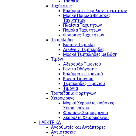
Τασάκια
Ταχύτητες
Καλύμματα Πόμολων Ταχυτήτων
Μαρκέ Πόμολα Φούσκες
Ταχυτήτων
Πλαίσια Ταχυτήτων
Πόμολα Ταχυτήτων
Φούσκες Ταχυτήτων
Τεμπέληδες
Βάσεις Τεμπέλη
Διεθνείς Τεμπέληδες
Μαρκέ Τεμπέληδες με Βάση
Τιμόνι
Αξεσουάρ Τιμονιού
Γάντια Οδήγησης
Καλύμματα Τιμονιού
Κώνοι Τιμονιού
Τεμπέληδες Τιμονιού
Τιμόνια
Τραπεζάκια Φορτηγών
Χειρόφρενο
Μαρκέ Χερούλια Φούσκες
Χειροφρένου
Φούσκες Χειροφρένου
Χερούλια Χειροφρένου
ΗΛΕΚΤΡΙΚΑ
Ανορθωτές και Αντάπτορες
Αντιστάσεις