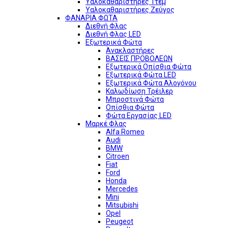
Υαλοκαθαριστήρες 1τεμ
Υαλοκαθαριστήρες Ζεύγος
ΦΑΝΑΡΙΑ ΦΩΤΑ
Διεθνή Φλας
Διεθνή Φλας LED
Εξωτερικά Φώτα
Ανακλαστήρες
ΒΑΣΕΙΣ ΠΡΟΒΟΛΕΩΝ
Εξωτερικά Οπίσθια Φώτα
Εξωτερικά Φώτα LED
Εξωτερικά Φώτα Αλογόνου
Καλωδίωση Τρέιλερ
Μπροστινά Φώτα
Οπίσθια Φώτα
Φώτα Εργασίας LED
Μαρκέ Φλας
Alfa Romeo
Audi
BMW
Citroen
Fiat
Ford
Honda
Mercedes
Mini
Mitsubishi
Opel
Peugeot